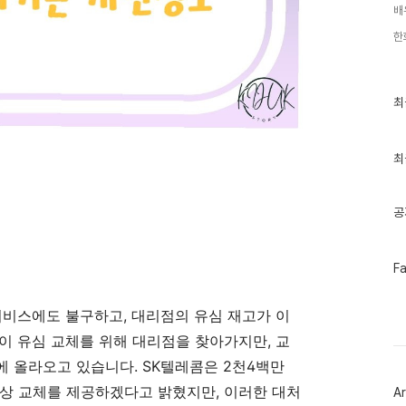
배
한
최
최
근
글
과
인
최
기
글
공
페
F
이
스
북
서비스에도 불구하고, 대리점의 유심 재고가 이
트
위
이 유심 교체를 위해 대리점을 찾아가지만, 교
터
 올라오고 있습니다. SK텔레콤은 2천4백만
플
러
상 교체를 제공하겠다고 밝혔지만, 이러한 대처
Ar
그