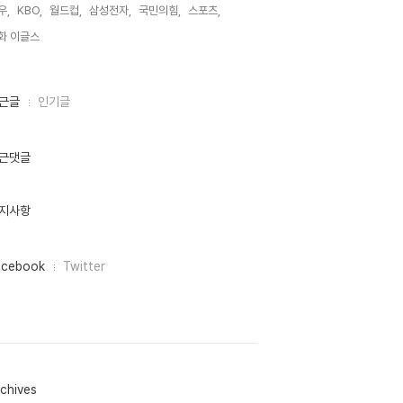
우,
KBO,
월드컵,
삼성전자,
국민의힘,
스포츠,
화 이글스,
근글
인기글
근댓글
지사항
acebook
Twitter
chives