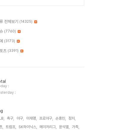
류 전체보기
(14325)
슈
(7760)
예
(3173)
포츠
(3391)
tal
day :
sterday :
ag
LB,
축구,
야구,
이재명,
프로야구,
손흥민,
정치,
혼,
트럼프,
SK하이닉스,
메이저리그,
윤석열,
가족,