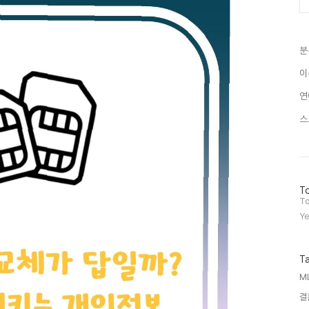
분
이
연
스
방
To
문
To
자
Ye
수
T
M
결