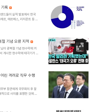
국 등 신흥국 지수에도 분산 투자
세 기록
하락하면 채권과 금 일부를 매도하
학과 시장 ..
브랜드들이 실적 발표에서 한국
레르, 에르메스, 리치몬트 등 주
를 주요 성공 요인으로 꼽고 있
데 한국이 명품 소비의 중요한 축
석한국 명품 시장의 성장은 자산
 있습니다. 주식 시장 상승으로
복절 기념 오류 지적
한 가격 경쟁력 확보가 외국인 관
요인들이 한국을 명품 브랜드들
 님이 광복절 기념 현수막에 거
서 게시한 현수막에 태극기가 상
리꾼들은 역사적 의미를 되새기는
니다. 김희철의 입장 및 태극기
'라는 댓글과 태극기 이모티콘을
 시 올바른 형태와 방향을 지키
 어린 격려로 직무 수행
을 기념하는 과정에서는 더욱 세
태극기를 잘못 표현하거나 노출하
법무부 장관에게 국무회의 후 잘
개적으로 사의를 표명한 것에 대
부하는 의미였습니다. 청와대 관
 해석했습니다. 정성호 장관의
을 토로하며 당 복귀 의사를 몇