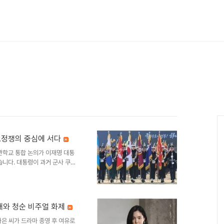
…정쟁의 중심에 서다
관학교 통합 논의가 이재명 대통
습니다. 대통령이 과거 군사 쿠데
비와 합동성 강화라는 정책적 명
 의원 42명은 사관학교 통합
습니다. 대선 공약이었던 사관학
 이재명 대통령의 대선 공약으로
몸매와 청순 비주얼 화제
목표로 4년제 국군사관학교 신설
 미래전 교육 강화 계획이 포함되
나은 씨가 드라마 종영 후 여유로