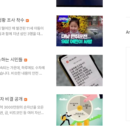
스
후보 선수들의 업적과 상징성선동
북
트
혼의 상징으로 한국 야구 최고의
위
신기록을 세웠고, 송진우는 꾸준
터
 정황 조사 착수
 감독은 해태 왕조를 이끈 한국
플
보군 및 선정 기준에 대한 ..
 떨어진 채 발견된 11세 아동이
러
Ar
그
동과 함께 지낸 성인 3명을 대상
인
아동은 고열과 의식 저하 증세를
혹 및 수사 진행 상황아동의 몸
Ca
에 묶여 있었다'는 목격자 진술이
있습니다. 국립과학수사연구원은
소하는 시민들
 일부 상처 등을 토대로 정밀 감
 나올 예정입니다. ..
속되는 가운데, 하루에도 수차례
습니다. 비슷한 내용의 안전 안
 발생하고 있습니다. 이는 국민
인해 오히려 경각심을 떨어뜨릴
기준 이해하기재난문자는 위험도에
긴급 재난문자는 큰 경보음과 함께
투자 비결 공개
는 사용자가 설정한 음량으로 재
도 안전 안내 문자의 발송 대상에
억 3000만원의 순자산을 모은
, 금, 비트코인 등 여러 자산과
투자는 시장 상황에 따른 포트폴
한 자산 배분 투자 전략전체 자
인 등에 배분하고 있습니다. 주식