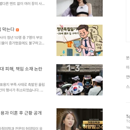
별다른 멘트 없이 여러 장의 사
 여유를 만끽하는 손나은 씨의
 미모회색 트랙 재킷과 블랙 쇼
거나 벤치에 앉아 휴식을 취하는
 이목구비와 청순한 비주얼을 자
립 막는다
아냈습니다. 꾸밈없는 일상 속에
. 팬들의 응원과 드라마 속..
사이 청년 10명 중 7명이 부모
 비율이 증가했음에도 불구하고
줍니다. 한국고용정보원의 보고서
 분석했습니다. 독립 비율 증가
분
 비율은 30.4%로 소폭 증가에
며, 대졸 이상 학력의 청년층에
이
대 피해, 책임 소재 논란
립 비율은 꾸준히 상승하여, 이는
을 시사합니다. 경제적 독..
연
투표용지 부족 사태로 촉발된 올림
스
4건의 행사가 취소되었습니다. 이
로 집계되었습니다. 시위 장기화
점으로 부상하고 있습니다. 취소
, 유노윤호, 엔플라잉, 세븐틴 디
 일부 공연은 장소를 잠실 실내체
지용과 이혼 후 근황 공개
방
To
경우 결국 취소되었습니다. 이로
문
To
변경 등 추가적인 비용..
자
Ye
작가정의학과 전문의 허양임이 유