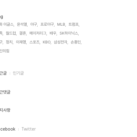
ag
화 이글스,
윤석열,
야구,
프로야구,
MLB,
트럼프,
족,
월드컵,
결혼,
메이저리그,
배우,
SK하이닉스,
구,
정치,
이재명,
스포츠,
KBO,
삼성전자,
손흥민,
민의힘,
근글
인기글
근댓글
지사항
acebook
Twitter