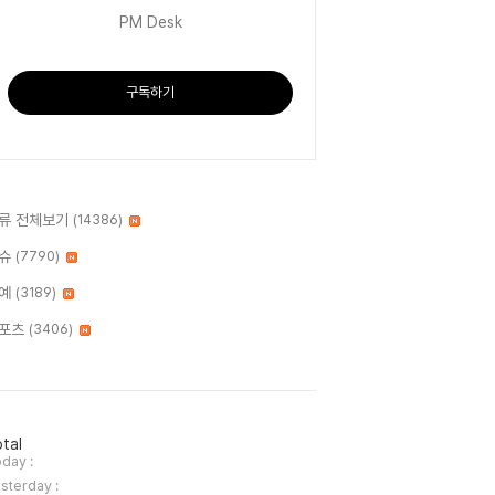
PM Desk
구독하기
류 전체보기
(14386)
슈
(7790)
예
(3189)
포츠
(3406)
tal
day :
sterday :