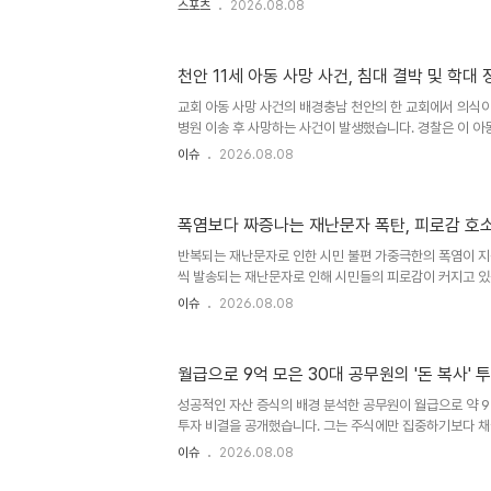
스포츠
2026.08.08
이승엽, 송진우, 김응용 감독이 거론되고 있습니다. 주요 
열은 압도적인 기록을 남긴 최고의 투수이며, 최동원은 투
순간을 만들었습니다. 이승엽은 국민타자로서 KBO 홈런 
천안 11세 아동 사망 사건, 침대 결박 및 학대
함과 헌신의 대명사로 누적 기록의 정점에 섰습니다. 김응용
프로야구 역사상 가장 성공한 지도자로 평가받습니다. 추가 후
교회 아동 사망 사건의 배경충남 천안의 한 교회에서 의식이
병원 이송 후 사망하는 사건이 발생했습니다. 경찰은 이 아
으로 아동학대치사 혐의 적용 여부를 조사하고 있습니다. 
이슈
2026.08.08
보였으며, 의료진의 신고로 수사가 시작되었습니다. 학대 의
에서 학대를 의심할 만한 정황이 발견되었으며, 특히 '침대
확보되어 경찰이 학대 행위 여부를 집중적으로 추궁하고 
폭염보다 짜증나는 재난문자 폭탄, 피로감 호
부검 결과 골절 등 특이 소견은 없었으나, 탈진 증상과 신체
정을 진행 중입니다. 최종 부검 결과는 약 3주에서 1개월 후에
반복되는 재난문자로 인한 시민 불편 가중극한의 폭염이 지
씩 발송되는 재난문자로 인해 시민들의 피로감이 커지고 있
내 문자가 반복적으로 수신되면서 불쾌감까지 느끼는 경우가
이슈
2026.08.08
안전을 위한 필수 수단임에도 불구하고, 과도한 알림으로 
수 있다는 우려를 낳고 있습니다. 재난문자 종류와 발송 
따라 위급, 긴급, 안전 안내 문자로 구분됩니다. 위급 및 
월급으로 9억 모은 30대 공무원의 '돈 복사' 
즉각적인 대응이 필요한 상황에 발송되며, 안전 안내 문자
난 예방 및 행동 요령을 안내합니다. 폭염과 같은 자연재난
성공적인 자산 증식의 배경 분석한 공무원이 월급으로 약 9
포함..
투자 비결을 공개했습니다. 그는 주식에만 집중하기보다 채권
국가에 분산 투자하는 전략을 강조했습니다. 이러한 분산 
이슈
2026.08.08
리오 조정으로 안정성을 높이는 데 기여했습니다. 실천 가능
산의 약 65%를 주식에, 나머지 35%를 채권, 금, 비트코