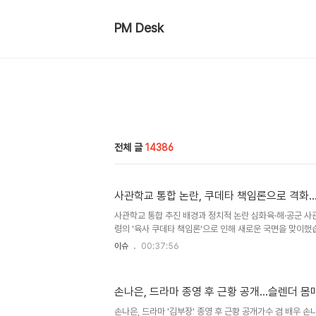
PM Desk
전체 글
14386
사관학교 통합 논란, 쿠데타 책임론으로 격화
사관학교 통합 추진 배경과 정치적 논란 심화육·해·공군 사
령의 '육사 쿠데타 책임론'으로 인해 새로운 국면을 맞이했
타를 사관학교 통합의 이유로 직접 거론하면서, 미래전 대
이슈
00:37:56
분이 희석되고 여야 정쟁으로 격화되고 있습니다. 이에 야당
추진을 규탄하는 결의안을 발의하며 반대 의사를 분명히 했
교 통합, 국방부의 구체적 계획육·해·공군 사관학교 통합은
손나은, 드라마 종영 후 근황 공개...슬렌더 
추진되어 왔으며, 국방부는 미래전 대비와 합동성 강화를 
방안을 제시했습니다. 이 방안에는 민간 교수 비율 확대 및
손나은, 드라마 '김부장' 종영 후 근황 공개가수 겸 배우 손