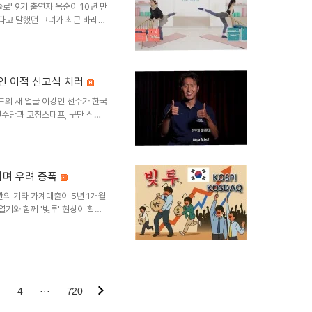
솔로' 9기 출연자 옥순이 10년 만
꾸준히 중심을 잡..
한다고 말했던 그녀가 최근 바레
. 옥순은 자신의 SNS에 체중
놀라움을 표현했습니다. 바레 운동
필라테스와 근력 운동을 결합한
을 한 여성 직장인 그룹은 대조군
인 이적 신고식 치러
게 향상된 것으로 나타났습니다.
니다. 체중..
의 새 얼굴 이강인 선수가 한국
선수단과 코칭스태프, 구단 직원
훈한 시간을 가졌습니다. 이강인
. 이강인의 합류 과정과 인성
차를 마친 후 팀에 합류했습니
직원들을 초청하여 따뜻한 환영의
하며 우려 증폭
 인성을 칭찬하며 그의 진심 어
 및 향후 일정아틀레티코 마드리
관의 기타 가계대출이 5년 1개월
열기와 함께 '빚투' 현상이 확산
를 경신하며 주식 매수 자금 수요
 인한 '빚투' 부작용 및 위험최
 위험이 현실화되고 있습니다. 무
질 수 있습니다. 또한, 제주 지
체율 관리에도 부정적인 영향을
장 영향주식..
4
···
720