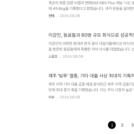
옥순의 체중 감량 비결과 변화ENA·SBS Plus 예능 '나는 
니다. 팀의 주축 선수들이 이적한 상황에서, 이정후 선수는 
에 49.8kg을 기록했다고 밝혔습니다. 과거 운동을 싫어
운동하는 모습을 공개하여 많은 이들의 관심을 받고 있습니다
연예
2026.08.08
계 사진과 함께 '10년 만에 보는 숫자'라는 글을 남기며 
의 효과와 과학적 근거바레 운동은 발레 동작을 기반으로 
형태입니다. 최근 연구에 따르면, 8주간 주 3회 바레 운동
이강인, 동료들과 80명 규모 회식으로 성공적
에 비해 하체와 코어 근육의 근력 및 근지구력이 유의미하
이는 바레 운동이 근력과 근지구력 향상에 효과적임을 시사합
이강인의 따뜻한 환대와 한국 음식 대접아틀레티코 마드리드
을 방문한 동료들에게 특별한 저녁 식사를 대접했습니다. 
등 80여 명이 참석한 이 자리에서 전통 한식을 맛보며 훈
스포츠
2026.08.08
선수는 호스트로서 동료들과 잊지 못할 추억을 만들었습니다
조명이강인 선수는 아시안게임 금메달로 인한 병역 특례 절
다. 합류 다음 날, 서울 시내의 한 고깃집에서 선수단과 
제주 '빚투' 열풍, 기타 대출 사상 최대치 기록
자리를 마련했습니다. 스페인 언론은 이강인 선수의 뛰어난
린 환대에 주목했습니다. 아틀레티코 마드리드의 한국 방문
제주 지역 기타 대출 급증 배경 분석최근 제주 지역 금융기
드는 한..
만에 최대 증가 폭을 기록했습니다. 이는 주식 시장의 높은 
된 결과로 분석됩니다. 특히, 투자자 예탁금이 사상 최대치
이슈
2026.08.08
가 대출 증가에 영향을 미친 것으로 보입니다. 증시 폭락으로
근 코스피 지수가 급락하면서 '빚투' 투자자들의 자산 손실
리한 대출로 투자한 경우 반대매매 및 이자 부담 증가로 이어
역의 높은 가계대출 연체율은 이번 증시 급락이 금융권 연
미칠 수 있다는 우려를 낳고 있습니다. 향후 전망 및 금융 시
1
2
3