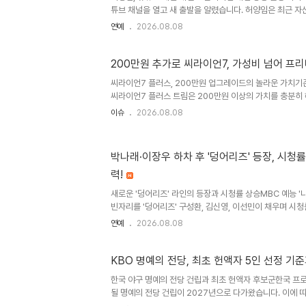
튜브 채널을 열고 새 출발을 알렸습니다. 허양임은 최근 자
을 올리며 본격적인 개인 방송 활동에 나섰습니다. 병원 진
연예
2026.08.08
며 팬들과 소통하고 있습니다. 유튜브 채널 개설 이유와 향
해 의학 관련 방송 출연 외에 자신에 대해 이야기할 기회가
해 환자들과 소통하고 자신의 생각과 기록을 남기고 싶다는
200만원 추가로 씨라이언7, 가성비 넘어 프
다양한 콘텐츠를 통해 팬들과 더욱 가깝게 소통할 예정입니다
씨라이언7 플러스, 200만원 업그레이드의 놀라운 가치기
재 양육 근황허양임은 지난 2013년 고지용과 결혼하여 슬
씨라이언7 플러스 트림은 200만원 이상의 가치를 충분히
다..
연 나파가죽 시트와 메모리 시트 기능이 새롭게 추가되어
이슈
2026.08.08
다. 장거리 운전의 피로를 덜어주는 허리 받침과 전동 레그
편의 사양 강화와 음향 시스템의 혁신이지 액세스 기능과 후
능은 승하차 편의성을 크게 개선했습니다. 다인오디오 12
박나래·이장우 하차 후 '덩어리즈' 등장, 시청률
운드는 마치 콘서트홀에 온 듯한 경험을 선사합니다. 새롭
력!
직관적이고 풍부한 정보를 제공하여 운전 편의성을 높였습니
항물리..
새로운 '덩어리즈' 라인의 등장과 시청률 상승MBC 예능 '나
빈자리를 '덩어리즈' 구성환, 김신영, 이선민이 채우며 시
서는 류혜영과 고경표의 추억 토크와 더불어 '덩어리즈'의
연예
2026.08.08
었습니다. 이번 방송은 전국 시청률 6.1%를 기록하며 지난
며, 2054 시청률에서도 금요일 전체 프로그램 중 1위를 
어리즈'의 특별한 몸보신 코스와 훈훈한 케미방송에서는 구
KBO 명예의 전당, 최초 헌액자 5인 선정 기
상을 준비하며 '덩어리즈'의 몸보신 코스가 시작되었습니다
한국 야구 명예의 전당 건립과 최초 헌액자 후보군한국 프
직접 썬 한우와 양념 꽃게 숯불구이를 선보였으며, 김신영과
될 명예의 전당 건립이 2027년으로 다가왔습니다. 이에 
자가 누가 될 것인가에 집중되고 있습니다. 현재 가장 유력