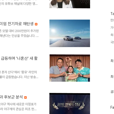
수
신의 유튜브 채널에 다양한 영상
료와 방송 녹화 등 일상을 공유하
후 활동 계획허양임은 영상을 통
T
 적었다고 밝혔습니다. 채널을 통
한
 포부를 드러냈습니다. 앞으로
리미엄 전기차로 재탄생
가
. 고지용과의 이혼 및 아들 승
존 모델 대비 200만원이 추가된
하에 아들 승재 군을 두었습니
축
 해낸다는 인상을 주었습니다. 천
 고급스러움과 편안함을 더했습니
국
 서포트 기능도 적용되었습니다.
진 시 사이드미러 자동 하향 기
개 스피커와 풍부한 서라운드 사
 급등하며 '나혼산' 새 활
게 탑재된 헤드업 디스플레이는
최
최
근
다. 아쉬운 점과 개선 필요 사
글
 혼자 산다'에서 '팜유' 라인의
과
인
최
청률이 급등했습니다. 지난 방송에
기
 본격적인 몸보신 현장이 공개되
글
주 대비 0.8% 포인트 상승했으
차지하는 기염을 토했습니다. '덩
공
성환이 베란다에 멕시코 타코 한
준과 후보군 분석
. 이어서 옥상에서는 구성환이
로야구 역사에 새로운 이정표가
 이선민은 구성환에게 첫..
페
F
따라 야구계의 관심은 최초 헌액
이
한 후보군으로는 선동열, 최동원,