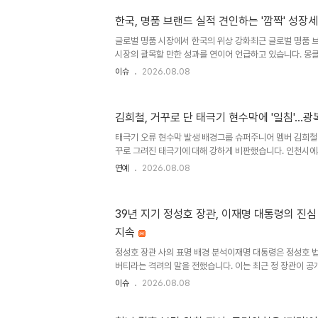
투자 시에도 미국, 일본 등 선진국뿐 아니라 중국, 인도, 한
한국, 명품 브랜드 실적 견인하는 '깜짝' 성장
합니다. 주식 시장이 상승하면 채권과 금 비중을 늘리고, 
여 주식을 사들이는 방식으로 리밸런싱을 반복합니다. 투자 철
글로벌 명품 시장에서 한국의 위상 강화최근 글로벌 명품 
시장의 괄목할 만한 성과를 연이어 언급하고 있습니다. 몽클
요 브랜드들은 한국 시장의 높은 매출 밀도와 견조한 성장세
이슈
2026.08.08
습니다. 이는 중국 등 다른 시장의 성장세가 둔화되는 가운
으로 부상했음을 보여줍니다. 한국 명품 시장 성장 요인 분
효과와 외국인 관광객 증가라는 두 가지 주요 요인에 힘입고
김희철, 거꾸로 단 태극기 현수막에 '일침'…광
인한 자산가들의 소비 여력 확대와 더불어, 원화 약세로 인
광객의 명품 구매를 촉진하고 있습니다. 이러한 복합적인 
태극기 오류 현수막 발생 배경그룹 슈퍼주니어 멤버 김희철
에..
꾸로 그려진 태극기에 대해 강하게 비판했습니다. 인천시에
하로 뒤집혀 그려진 오류가 발견되었습니다. 이로 인해 누
연예
2026.08.08
날에 발생한 오류에 대해 지적하며 비판의 목소리를 높였습
올바른 사용의 중요성김희철 님은 해당 게시물에 '쳐돌았네
남기며 불편한 심경을 표현했습니다. 태극기는 게양 및 사용
39년 지기 정성호 장관, 이재명 대통령의 진심
는 것이 매우 중요합니다. 특히 광복절과 같은 국가기념일
지속
심한 주의가 요구됩니다. 유사 사례 및 사회적 논란최근 
는 사례..
정성호 장관 사의 표명 배경 분석이재명 대통령은 정성호 
버티라는 격려의 말을 전했습니다. 이는 최근 정 장관이 공
한 반려와 함께 형사사법제도 개편 작업 마무리를 재차 당
이슈
2026.08.08
계자는 중대범죄수사청 출범까지 직무를 수행하라는 뜻으로
사의 표명과 보완수사권 논란정성호 장관은 과거에도 어려움