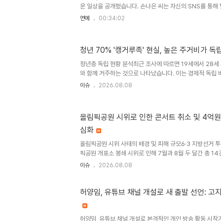
었습..
운 일상을 공개했습니다. 손나은 씨는 자신의 SNS를 통해 
진을 게재했습니다. 공개된 사진에는 푸른 숲길을 산책하며
연예
00:34:02
모습이 담겼습니다. 자연 속 산책, 꾸밈없는 일상 속 빛나는
츠, 니삭스를 매치한 편안한 스타일링으로 자연 속을 거닐
모습이 눈길을 끌었습니다. 화려한 메이크업 없이도 또렷한
청년 70% '캥거루족' 현실, 높은 주거비가 독
랑했으며, 작은 얼굴과 늘씬한 비율이 돋보이며 감탄을 자
서도 특유의 분위기를 드러내며 팬들의 시선을 사로잡았습니다
청년층 독립 현황 분석최근 조사에 따르면 19세에서 28세 
와 함께 거주하는 것으로 나타났습니다. 이는 경제적 독립
높은 주거비 부담으로 인해 독립이 지연되는 현상을 보여
이슈
2026.08.08
는 이러한 청년층의 주거 및 경제적 독립 현황을 심층적으로
와 주거비의 영향2024년 기준, 부모로부터 독립한 청년의
그쳤습니다. 특히 남성의 주거 독립 비율이 여성보다 높았으
올림픽공원 시위로 인한 콘서트 취소 및 4억원
서 독립 비율이 가장 높게 나타났습니다. 하지만 경제적 독
심화
높은 주거비가 청년들의 완전한 독립을 가로막는 주요 요인임
올림픽공원 시위 사태의 배경 및 피해 규모6·3 지방선거 
픽공원 개표소 봉쇄 시위로 인해 7월과 8월 두 달간 총 1
로 인한 시설물 파손 복구 비용은 4억원을 초과하는 것으
이슈
2026.08.08
로 인한 막대한 피해액을 누가 부담할 것인지가 새로운 쟁
된 행사 및 공연 변경 사례취소된 주요 행사로는 JAYPARK
노, 박서진 콘서트 및 위버스콘 페스티벌 등이 포함됩니다.
허양임, 유튜브 채널 개설로 새 출발 선언: 고
육관으로 변경하여 진행되었으나, 대체 공간을 찾지 못한 
인해 공연 기획사들은 무대 재설계, 장비 운송, 티켓 시스템 
허양임, 유튜브 채널 개설로 본격적인 개인 방송 활동 시