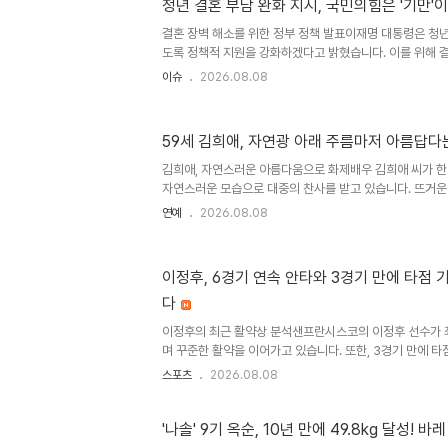
차례 밝힌 바 있습니다. 특히 검찰의 보완수사권 폐지 당론 
청년 결혼 부담 완화 지시, 국민의힘은 '기만'
로 사의를 제출한 것이 아니냐는 관측이 제기되었습니다. 
결혼 장벽 해소를 위한 정부 정책 발표이재명 대통령은 청
성을 꾸준히 주장해왔습니다. 정성호 장관의 행보와 대통
도록 정책적 지원을 강화하겠다고 밝혔습니다. 이를 위해 
법 개정..
면밀히 조사하고 개선할 것을 지시했습니다. 다양한 의견 수렴
이슈
2026.08.08
주거 및 자산 형성과 관련된 22개 과제가 우선 제안되었습니
대 효과제안된 22개 과제에는 소득 요건 완화, 출산·입양 
요건 확대 등이 포함됩니다. 이 대통령은 결혼이 부담이 아닌
59세 김희애, 자연광 아래 주름마저 아름답다
록 정부의 책임을 다하겠다고 강조했습니다. 국민의 목소리
만들어가겠다고 약속했습니다. 국민의힘의 비판과 요구 사항
김희애, 자연스러운 아름다움으로 화제배우 김희애 씨가 한
자연스러운 모습으로 대중의 찬사를 받고 있습니다. 뜨거운 
드러난 김희애 씨의 주름이 오히려 네티즌들의 긍정적인 반
연예
2026.08.08
에서 우러나오는 품격 있는 아름다움을 보여주는 사례로 평
애의 자연스러운 모습에 열광김희애 씨의 행사 영상에 대해
움과 품위 있는 자태가 좋다', '어려 보이려 하지 않고 편안
이정후, 6경기 연속 안타와 3경기 만에 타점 
응을 보였습니다. 특히 눈가 주름을 '많이 웃어서 생긴 주름
다
았을 것이라고 응원하는 댓글도 있었습니다. 인위적이지 않
게 ..
이정후의 최근 활약상 분석샌프란시스코의 이정후 선수가 
며 꾸준한 활약을 이어가고 있습니다. 또한, 3경기 만에 
습니다. 그의 8월 월간 타율은 0.364로, 이전 달 대비 
스포츠
2026.08.08
다. 결승타 기록 및 경기 결과이정후 선수는 디트로이트와의
에 결정적인 2타점 적시타를 터뜨리며 결승타의 주인공이 
프란시스코는 디트로이트를 상대로 5-2 승리를 거두었습니다
'나솔' 9기 옥순, 10년 만에 49.8kg 달성! 
재 이정후 선수는 시즌 106경기에 출전하여 타율 0.303,