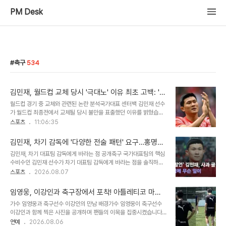
PM Desk
축구
534
김민재, 월드컵 교체 당시 '극대노' 이유 최초 고백: '안
풀리는 부분 있었다'
월드컵 경기 중 교체와 관련된 논란 분석국가대표 센터백 김민재 선수
가 월드컵 최종전에서 교체될 당시 불만을 표출했던 이유를 밝혔습니
다. 당시 김민재 선수는 경기 흐름이 좋지 않다고 판단하여 교체가 필
스포츠
11:06:35
요하다는 의사를 전달했습니다. 이 과정에서 감정적인 표현이 있었음
을 인정했습니다. 김민재 선수의 당시 상황 및 해명김민재 선수는 경기
김민재, 차기 감독에 '다양한 전술 패턴' 요구…홍명보
후 인터뷰에서 종아리 부상이 있었음을 언급하며 교체의 배경을 설명
체제 비판 시사
김민재, 차기 대표팀 감독에게 바라는 점 공개축구 국가대표팀의 핵심
했습니다. 하지만 경기 중 풀리지 않는 부분에 대한 답답함이 표출된
수비수인 김민재 선수가 차기 대표팀 감독에게 바라는 점을 솔직하게
것이라고 해명했습니다. 코칭스태프와의 소통 문제에 대한 지적도 있
밝혔습니다. 김민재 선수는 본인이 추구하는 축구 철학과 명확한 전술,
스포츠
2026.08.07
었습니다. 김민재 선수의 향후 월드컵 출전 의지 및 세대교체 언급김민
그리고 다양한 공격 패턴을 갖춘 감독이 필요하다고 강조했습니다. 이
재 선수는 당시 졸전에 대해 선수단 전체의 부진을 인정했습니다. 또한
는 과거 홍명보 감독 체제에서 지적되었던 전술적 단조로움과 플랜 B
4년 뒤 월드컵 출전 의지를 밝히면..
임영웅, 이강인과 축구장에서 포착! 아틀레티코 마드
부재에 대한 아쉬움을 에둘러 표현한 것으로 해석됩니다. 과거 전술적
리드 응원하며 특별한 만남
가수 임영웅과 축구선수 이강인의 만남 배경가수 임영웅이 축구선수
한계와 선수단의 요구사항김민재 선수는 과거 경기에서 뜻대로 풀리
이강인과 함께 찍은 사진을 공개하며 팬들의 이목을 집중시켰습니다.
지 않았을 때 벤치에 직접 전술적, 인적 변화를 요구했음을 시사했습니
사진 속에는 임영웅이 이강인을 비롯한 아틀레티코 마드리드 선수들
연예
2026.08.06
다. 이는 선수단이 감독의 전술적 유연성과 즉각적인 대응 능력을 기대