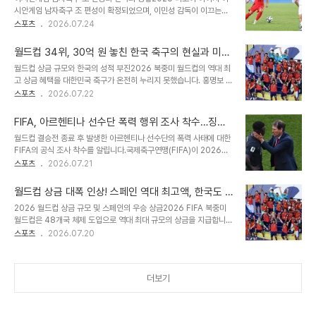
나 유소년팀과 B팀을 거치며 잠재력을 인정받았습니다. 어린 나이에
시안게임 남자축구 조 편성이 확정되었으며, 이민성 감독이 이끄는
라리가 데뷔전을 치렀으며, 측면 공격수와 최전방 스트라이커를 모두
U-23 대표팀은 사우디아라비아, 카타르와 함께 D조에 편성되었습니
스포츠
2026.07.24
소화할 수 있는 다재다능함을 갖추고 있습니다. 임대 생활을 통해 실전
다. 이는 월드컵에서의 부진에 이어 또 다른 위기를 예고하고 있습니
경험을 쌓으며 한층 성장한 모습을 보여주었습니다. 전문가 및 구단주
다. 만약 아시안게임 조별리그에서 탈락한다면 이는 돌이킬 수 없는 역
의 평가스페인 매체는 김민수 선수를 '지..
월드컵 34위, 30억 원 놓친 한국 축구의 현실과 미래
대급 참사가 될 것입니다. 이민성호의 전력과 최근 경기력 분석이민성
전략
월드컵 상금 규모와 한국의 성적 부진2026 북중미 월드컵의 역대 최
호는 최근 U-23 아시안컵에서 부진한 성적을 거두었으며, 사우디아
고 상금 혜택을 대한민국 축구가 온전히 누리지 못했습니다. 홍명보 감
라비아 원정 2연전에서도 무득점 패배를 기록했습니다. 해외파 선수
독이 이끈 한국 축구대표팀은 조별리그에서 1승 2패를 기록하며 녹아
스포츠
2026.07.22
들을 포함한 최정예 자원을 꾸렸음에도 불구하고, 경쟁력에 대한 의구
웃 스테이지 진출에 실패했습니다. 전력상 승산이 있었던 남아공전에
심이 제기되고 있습니다. 현재 한국 축구는 극심한 암흑기를 겪고 있으
서의 패배가 큰 아쉬움으로 남았습니다. 재정적 손실과 기회비용 분석
며, 아시안게임에서의 성적이 더욱 중요해지고 ..
FIFA, 아르헨티나 선수단 폭력 행위 조사 착수…징계
남아공전에서 무승부만 거뒀어도 32강 진출과 함께 최소 1200만 달
임박
월드컵 결승전 종료 후 발생한 아르헨티나 선수단의 폭력 사태에 대한
러를 확보할 수 있었습니다. 그러나 패배로 인해 약 30억 원의 성적
FIFA의 공식 조사 착수를 알립니다.국제축구연맹(FIFA)이 2026
상금 차이가 발생했으며, 이는 단순 상금 이상의 흥행 효과와 스폰서
FIFA 월드컵 결승전 종료 직후 발생한 아르헨티나 선수단의 폭력 행
스포츠
2026.07.21
가치 상승 기회를 놓친 것입니다. 결국 한 경기의 결과가 재정적 성과
위에 대해 공식 조사에 착수했습니다. 영국 '데일리 메일'의 보도에 따
와 미래 투자 재원에 직접적인 영향을 미쳤습니다. 월드컵 성적의 중요
르면 FIFA는 스페인과 아르헨티나의 월드컵 결승전 이후 발생한 폭력
성과 한국 축구의 과제이번 ..
월드컵 상금 대폭 인상! 스페인 역대 최고액, 한국도 3
사태와 관련하여 징계 절차를 진행할 예정입니다. 이는 경기 종료 후
18억 확보
2026 월드컵 상금 규모 및 스페인의 우승 상금2026 FIFA 북중미
그라운드에서 발생한 양 팀 선수들의 대규모 충돌과 관련된 조치입니
월드컵은 48개국 체제 도입으로 역대 최대 규모의 상금을 지급합니
다. 주요 징계 대상 선수 및 코칭스태프, 그리고 경기 중 논란이 된 행
다. 총상금은 약 1조 746억 원으로, 이전 대회 대비 50% 증가했습
스포츠
2026.07.20
동들을 상세히 분석합니다.레안드로 파레데스는 에릭 가르시아의 목
니다. 우승팀 스페인은 약 924억 원의 누적 상금을 확보하며 월드컵
을 잡고 가비의 얼굴을 가격한 행동으로 퇴장을 당했으며, 나우엘 몰리
역사상 최고액을 기록했습니다. 스페인 선수단 보상 및 타 국가별 상금
나는 스페인 주장 로드리의..
스페인 축구협회는 우승 상금의 약 45%인 340억 원을 선수단에 배
더보기
분할 예정이며, 선수 1인당 약 13억 원을 받게 됩니다. 준우승팀 아르
헨티나는 약 488억 원, 3위 잉글랜드는 약 429억 원을 받습니다.한
국의 대회 상금 및 조별리그 탈락팀 상금조별리그에서 탈락한 한국은