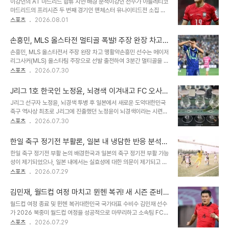
이강인의 AT 마드리드 합류 지연 배경 분석이강인 선수가 아틀레티코
속에서도 박항서 감독은 코치진의 만류에도 불구하고 강력하게 목소
마드리드의 프리시즌 두 번째 경기인 맨체스터 유나이티드전 소집 명
리를 높이며 제자를 보호하려는 의지를 보였습니다. 경기 후 구단은 박
단에서 제외되었습니다. 이로 인해 이강인 선수의 아틀레티코 마드리
스포츠
2026.08.01
감독의 행동을 '피 끓는 열정'이라 칭하며 그의 승부욕 넘치는 성격을
드 합류가 한국에서 이루어질 가능성이 매우 높아졌습니다. 스페인 현
높이 평가했습니다. 프라왓 낏탐마꾼닛 회장 역시 박 감독의 열띤 항의
지 매체에서도 이강인 선수의 합류 시점이 임박했으며, 한국 투어부터
영상을 공유하며 팬들의 마음에 든다고 ..
손흥민, MLS 올스타전 멀티골 폭발! 주장 완장 차고
시작될 것이라고 보도하고 있습니다. 병역 절차로 인한 합류 지연 및
MVP까지 석권
손흥민, MLS 올스타전서 주장 완장 차고 맹활약손흥민 선수는 메이저
대안 모색이강인 선수는 현재 한국에서 병역 관련 행정 절차를 처리하
리그사커(MLS) 올스타팀 주장으로 선발 출전하여 3분간 멀티골을 기
고 있으며, 이 절차가 완료되지 않아 출국 허가를 받지 못하고 있습니
록하며 팀의 역전승을 이끌었습니다. 이는 월드컵 이후 이어진 4경기
스포츠
2026.07.30
다. 이로 인해 팀 합류가 예상보다 늦어지고 있으며, 한국에서 곧바로
연속골 행진을 이어가는 득점 감각을 보여준 것입니다. 손흥민 선수는
유럽으로 이동했다가 다시 한국으로 돌아오는 비효율적인 일정을 피
생애 첫 MLS 올스타 무대에서 주장으로서 팀을 승리로 이끌며 존재감
하기 위해 한국에서 팀에 합류하는 방안이 ..
J리그 1호 한국인 노정윤, 뇌경색 이겨내고 FC 오사카
을 증명했습니다. 손흥민의 결정적인 멀티골, 경기의 흐름을 바꾸다손
앰버서더로 일본 무대 복귀
J리그 선구자 노정윤, 뇌경색 투병 후 일본에서 새로운 도약대한민국
흥민 선수는 전반 20분과 23분, 단 3분 만에 두 골을 몰아넣으며 팀
축구 역사상 최초로 J리그에 진출했던 노정윤이 뇌경색이라는 시련을
의 2-1 역전을 만들었습니다. 첫 번째 골은 수비 뒷공간을 파고드는
딛고 일본 무대에서 새로운 축구 인생을 시작합니다. J3리그 FC 오
스포츠
2026.07.30
움직임과 좁은 각도에서의 침착한 마무리로, 두 번째 골은 정확한 위치
사카는 그를 구단의 '아시아 전략 앰버서더'로 영입했다고 공식 발표했
선정과 간결한 슈팅으로 상대 수비를 무너뜨렸습니다. 이 두 골은 손흥
습니다. 이는 투병 중에도 축구계에 새로운 발걸음을 내딛는 의미 있는
민 선수의 뛰어난 결정..
한일 축구 정기전 부활론, 일본 내 냉담한 반응 분석
행보입니다. 과거의 비난을 실력으로 극복한 위대한 발자취노정윤은
및 전망
한일 축구 정기전 부활 논의 배경한국과 일본의 축구 정기전 부활 가능
고려대 졸업 후 J리그 산프레체 히로시마에 입단하며 파격적인 행보
성이 제기되었으나, 일본 내에서는 실효성에 대한 의문이 제기되고 있
를 보였습니다. 당시 거센 반일 감정 속에서 '매국노'라는 비난을 받았
습니다. 일부 일본 축구 팬들은 평가전 상대에 대한 다른 의견을 제시
스포츠
2026.07.29
으나, 그는 실력으로 이를 극복했습니다. 히로시마의 주전 미드필더로
하고 있습니다. 이는 양국 축구계의 현황과 향후 발전 방향에 대한 논
서 팀의 일왕배 우승을 이끌었고, J리그 통산 248경기에 출전하며 후
의를 촉발하고 있습니다. 정기전 부활 찬성 및 반대 의견전 일본 국가
배들의 길을 열었습니다. 축..
김민재, 월드컵 여정 마치고 뮌헨 복귀! 새 시즌 준비
대표 마에조노 마사키요는 한일 정기전이 대표팀 강화에 도움이 될 수
돌입 및 아시아 투어 예정
월드컵 여정 종료 및 뮌헨 복귀대한민국 국가대표 수비수 김민재 선수
있다고 주장하며, 과거 정기전의 의미와 중요성을 강조했습니다. 그러
가 2026 북중미 월드컵 여정을 성공적으로 마무리하고 소속팀 FC
나 다수의 일본 팬들은 유럽 및 남미 강호와의 경기를 선호하며, 한국
바이에른 뮌헨으로 복귀했습니다. 복귀 후 김민재 선수는 본격적인 새
스포츠
2026.07.29
과의 경기에 A매치 기간을 사용할 필요가 없다는 입장을 보이고 있습