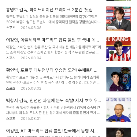
과 함께 잔디 구장에서 기념 사진을 촬영하는 모습이 담겼습니다. '아
했음을 보여줍니다. 또한, 그는 앞으로 대표팀은 철저히 실력 위주로
우파 아틀레티'는 아틀레티코 마드리드의 대표적인 응원 구호로 알려
운영되어야 하며, 어린 선수들의 성..
홍명보 감독, 하이드레이션 브레이크 3분간 '뒷짐 논
져 있습니다. 이강인의 아틀레티코 마드리드 이적 및 한국 방문이강인
란'...팬들 '자원봉사자' 비판 쇄도
월드컵 조별리그 탈락의 충격과 감독의 행동대한민국 축구대표팀은
선수는 최근 파리 생제르맹을 떠나 아틀레티코 마드리드로 이적했으
2026 북중미 월드컵 조별리그에서 충격적인 탈락을 경험했습니다.
며, 계약 기간은 2031년까지입니다. 아틀레티코 마드리드는 2026
특히 최약체로 꼽히던 남아공전 졸전은 팬들에게 큰 실망감을 안겼습
스포츠
2026.08.06
쿠팡플레이 시리즈 참가를 위해 한국을 방문했으며, 이강인 선수 역시
니다. 당시 홍명보 감독의 경기 운영 방식에 대한 비판이 거세게 일었
새로운 소속팀과 함께 내한했습니다. 아틀레티코 마드리드는 오는 9
습니다. 하이드레이션 브레이크 영상 공개와 팬들의 분노최근 공개된
일 맨체스터 시티와 경기를 치를 예정입니다. ..
이강인, 아틀레티코 마드리드 합류 불발 후 국내 데뷔
유튜브 영상에는 남아공전 후반 하이드레이션 브레이크 상황에서 홍
전 확정! 태극기 유니폼 공개
이강인, 스페인 현지 합류 무산 및 국내 데뷔전 배경아틀레티코 마드리
명보 감독의 모습이 담겨 있었습니다. 감독은 선수들에게 구체적인 지
드 소속 이강인 선수의 스페인 현지 합류가 병역 의무 관련 법규로 인
시를 내리기보다 지켜보는 듯한 모습으로 비춰졌습니다. 이에 팬들은
해 불발되었습니다. 이에 따라 이강인 선수는 국내에서 아틀레티코 마
스포츠
2026.08.04
감독의 무기력한 태도를 비판하며 '자원봉사자'라는 표현까지 사용했
드리드 데뷔전을 치를 예정입니다. 구단은 효율성을 고려하여 이강인
습니다. 감독의 전술적 한계와 선수들의 주도적 움직임영상 속에서 이
선수의 한국 투어 합류를 결정했습니다. 이강인에 대한 높은 기대감과
강인, 황인범, 손흥민 등 주축 선수들이 동료들을..
황인범, 포르투 데뷔전부터 우승컵 도전! 수페르타사
상업적 파급력이강인 선수는 아직 팀에서 경기를 뛰지 않았음에도 불
토헤엔스전 소집 명단 포함
황인범의 포르투 데뷔전 및 수페르타사 칸디두 드 올리베이라 소개황
구하고 역대 신입 선수 중 가장 많은 유니폼을 판매하며 엄청난 상업적
인범 선수가 포르투 이적 후 첫 공식 경기에 나설 예정입니다. 이번 경
파급력을 보여주고 있습니다. 이는 아틀레티코 마드리드의 수익 증대
기는 포르투갈 슈퍼컵으로, 새로운 시즌의 시작을 알리는 중요한 대회
스포츠
2026.08.02
에도 크게 기여하고 있습니다. 미국 등 해외에서도 이강인 효과가 나타
입니다. 상대 팀인 토헤엔스는 2부 리그 소속이지만, 타사 드 포르투갈
나고 있습니다. 아틀레티코 마드리드의 이강인에 대한 기대와 등번호
우승팀으로서 방심할 수 없는 전력을 갖추고 있습니다. 감독의 경계와
배정아틀레티코 마드리드는 이강인 ..
박항서 감독, 친선전 과열에 분노 폭발! 제자 보호 위
황인범의 합류프란체스코 파리올리 포르투 감독은 경기 전 기자회견
한 열띤 항의로 찬사 받아
친선전 중 발생한 충돌과 박항서 감독의 반응박항서 감독이 소속팀 칸
에서 높은 집중력과 상대를 존중하는 자세를 강조했습니다. 예상 밖의
차나부리 파워의 프리시즌 친선 경기에서 제자의 충돌 장면에 크게 분
결과가 나올 수 있음을 인지하며, 승리 후보라는 평가에 안주하지 않겠
노했습니다. 태국 매체는 박 감독이 기술 구역을 벗어나 직접 그라운드
스포츠
2026.08.01
다는 의지를 보였습니다. 이러한 상황에서 황인범 선수가 소집 명단에
로 뛰어들어 거세게 항의했다고 보도했습니다. 주심이 3장의 레드카
포함되어 데뷔전부터 우승 트로피를 들어 올릴 기회를 얻게 되었습니
드를 꺼낼 정도로 경기가 과열되면서 박 감독의 격앙된 반응을 이끌어
다. 황인범의 포르투 이적 과정..
이강인, AT 마드리드 합류 불발! 한국에서 동행 시작
냈습니다. 박항서 감독의 열정적인 리더십과 구단의 평가험악한 상황
유력