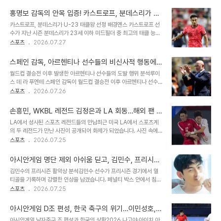
시즌 준비에 돌입했으며, 이번 주 후반 팀 훈련에 합류할 예정입니다.
니다. 또한, 현재 한국과의 실력 차이와 거친 플레이로 인한 부상 위험
현지 언론에 따르면 김민재 선수는 정밀 메디컬 및 퍼포먼스 테스트를
을 우려하고 있습니다. 최..
홍명보 감독의 안목 입증! 카스트로프, 분데스리가 U-
무사히 소화했습니다. 월드컵에서의 활약과 아쉬움김민재 선수는 월
23 태클왕 등극
카스트로프, 분데스리가 U-23 태클왕 선정 배경옌스 카스트로프 선
드컵 조별리그 세 경기에 모두 선발 출전하여 대한민국 수비의 핵심으
수가 지난 시즌 분데스리가 23세 이하 미드필더 중 최고의 태클 능력
로 활약했습니다. 하지만 남아프리카공화국과의 조별리그 최종전에서
을 갖춘 선수로 선정되었습니다. 이는 그의 뛰어난 수비 경쟁력을 입증
스포츠
2026.07.27
종아리 부상을 입어 아쉽게 월드컵 여정을 마감해야 했습니다. 대표팀
하는 결과입니다. 스스로는 월드컵에서의 아쉬움을 딛고 큰 도약을 다
은 아쉽게 토너먼트 진출에 실패하며 김민재 선수에게도 진한 아쉬움
짐하고 있습니다. 월드컵 경험과 새 시즌 목표카스트로프 선수는 북중
을 남겼습니다. 뮌헨에서의 입지와 향후..
스페인 감독, 아르헨티나 선수들의 비신사적 행동에
미 월드컵에서의 경험을 소중히 여기지만, 결과에 대한 아쉬움을 표현
강력 비판 성명 발표
월드컵 결승전 이후 발생한 아르헨티나 선수들의 도발 행위 분석루이
했습니다. 특히 제한된 출전 시간과 숙소 환경에 대한 불만을 드러내며
스 데 라 푸엔테 스페인 감독이 월드컵 결승전 이후 아르헨티나 선수들
다음 시즌에는 결장 횟수를 줄이고 싶다는 의지를 밝혔습니다. 그는 여
의 비신사적인 행동에 대해 강한 유감을 표명했습니다. 레안드로 파레
스포츠
2026.07.26
러 포지션을 소화하며 많은 경기에 출전할 수 있다면 기꺼이 받아들이
데스와 나우엘 몰리나 등 여러 아르헨티나 선수들이 스페인 선수들을
겠다고 말했습니다. 카스트로프의 '마초 수비력' 통계적 증명카스트로
향해 폭력적인 행위를 가했습니다. 아르헨티나 수석코치 또한 다니 올
프 선수의 강점인 '마초 수비'..
손흥민, WKBL 레전드 김정은과 LA 회동…해외 팬 궁
모 선수의 목덜미를 잡아 밀치는 등 도발적인 행동을 보였습니다. 스페
금증 증폭!
LA에서 성사된 스포츠 레전드들의 만남최근 미국 LA에서 스포츠계
인 감독의 입장 및 자국 선수단 격려데 라 푸엔테 감독은 경기 전날까
의 두 레전드가 만난 사진이 공개되어 화제가 되었습니다. 사진 속에는
지 칭찬을 아끼지 않았던 아르헨티나 선수들의 행동을 결코 용납할 수
세계적인 축구 스타 손흥민 선수와 함께 환한 미소를 짓고 있는 한 여
스포츠
2026.07.25
없다고 강조했습니다. 그는 아르헨티나 선수들의 도발에도 불구하고
성이 포착되었습니다. 온라인상에서는 이 여성의 정체에 대한 궁금증
침착함을 유지하며 스포츠맨십을 보여준 스페인 선수들의 태도를 높
이 축구 팬들 사이에서, 특히 해외 팬들 중심으로 확산되었습니다. 김
이 평가했습니다. 이러한 성숙한 대응은 스포츠..
아시안게임 명단 제외 아쉬움 딛고, 김민수, 프리시즌
정은, 한국 여자농구의 살아있는 전설사진 속 여성의 정체는 바로 한국
멀티골로 '지로나의 희망' 등극!
김민수의 프리시즌 활약상 분석김민수 선수가 프리시즌 경기에서 멀
여자농구의 살아있는 전설인 김정은 선수였습니다. 180cm의 장신
티골을 기록하며 강렬한 인상을 남겼습니다. 페널티 박스 안에서 침착
포워드인 김정은은 WKBL에 큰 족적을 남겼으며, 21시즌 동안 활약하
하게 첫 골을 성공시킨 후, 주발이 아닌 오른발로 추가 득점에 성공하
스포츠
2026.07.25
며 WKBL 최초로 은퇴 투어의 주인공이 되는 영광을 누렸습니다. 또
며 멀티골을 완성했습니다. 양발을 모두 활용한 뛰어난 결정력으로 새
한, 2014 인천 아시안게임에서 여자농구의 20년 만의 금메달 획득에
시즌에 대한 기대감을 높였습니다. 김민수의 성장 과정 및 잠재력
크게 기여한 손흥민 선수의 ..
아시안게임 D조 편성, 한국 축구의 위기…이민성호,
2006년생인 김민수 선수는 스페인에서 성장한 공격 유망주로, 지로
사우디-카타르와 격돌
아시안게임 남자축구 조 편성과 한국의 상황2026 나고야·아이치 아