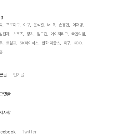
ag
족,
프로야구,
야구,
윤석열,
MLB,
손흥민,
이재명,
성전자,
스포츠,
정치,
월드컵,
메이저리그,
국민의힘,
우,
트럼프,
SK하이닉스,
한화 이글스,
축구,
KBO,
혼,
근글
인기글
근댓글
지사항
acebook
Twitter