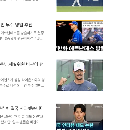
었습니다. 이에 따라 타격감이 좋
었습니다. 감독의 우익수 운영
안 우익수 자리를 여러 선수들이
의 경우 타격 상승세를 고려하여
인 투수 영입 추진
의 외야 수비에 대해 솔직히 불안
다는 입장을 전했습니다. 향후
켈 에르난데스를 방출하기로 결정
서 3승 6패 평균자책점 4.92
을 위한 불가피한 선택으로 분석
에서 5이닝을 채우지 못하는 등
회 투구 중 상대 타자의 머리를
이러한 불안정한 모습은 선발진의
논란…해설위원 비판에 팬
니다. 새 외국인 투수 영입 계획
 투수 영입을 서두를 계획입니
자이언츠가 삼성 라이온즈와의 경
 투수로 나선 외국인 투수 엘빈
겼습니다. 로드리게스는 시즌 9
의 '옵션 욕심' 비판과 사실관
는 듯한 모습을 보이자, 한 해
 비판했습니다. 그러나 로드리게
란' 후 결국 사과했습니다
, 옵션과는 무관한 것으로 확인되
 질문이 '인터뷰 태도 논란'으
 불러일으켰습니다. 선발 투수..
과했지만, 일부 팬들은 비판이 과
서 선수의 노력보다 외모를 평가