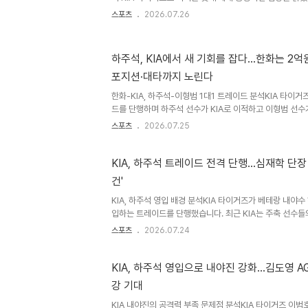
자원이 충분하여 하주석이 팀에서 활용되지 못하는 것보다 뛸
스포츠
2026.07.26
다고 판단했습니다. 이러한 결정은 하주석의 선수 생명 연장
한 결과입니다. 하주석의 한화 시절 활약과 이적 결정 요인
수로 활약하며 팀의 준우승에 기여했으나, 2026시즌에는 
하주석, KIA에서 새 기회를 잡다…한화는 2억원
군에서 입지가 좁아졌습니다. 특히 심우준의 영입과 이도윤,
포지션·대타까지 노린다
의 성장으로 인해 하주석의 출전 기회가 줄어들었습니다. 이에
한화-KIA, 하주석-이형범 1대1 트레이드 분석KIA 타이거
드를 단행하며 하주석 선수가 KIA로 이적하고 이형범 선수
트레이드는 하주석 선수를 영입한 KIA에게 매우 유리할 것으
스포츠
2026.07.25
레이드를 통해 큰 재미를 볼 가능성이 높습니다. 하주석, KI
쟁 가능성한화에서 1군 기회를 잡기 어려웠던 하주석 선수는 
루수로 활약할 수 있는 잠재력을 지니고 있습니다. KIA는 
KIA, 하주석 트레이드 전격 단행…심재학 단장
에 어려움을 겪어왔으며, 김선빈 선수의 부진으로 2루수 
건'
하주석 선수는 공격형 내야수로서 KIA의 약점을 보완해 줄 
KIA, 하주석 영입 배경 분석KIA 타이거즈가 베테랑 내야
입하는 트레이드를 단행했습니다. 최근 KIA는 주축 선수들
야진 운영에 어려움을 겪고 있었습니다. 이러한 상황에서 
스포츠
2026.07.24
해관계가 맞아떨어지면서 트레이드가 성사되었습니다. 트레
재 상태심재학 KIA 단장은 트레이드 결정이 당일 경기 중
빈 선수의 체력적 어려움과 박민 선수의 부상으로 경험 있
KIA, 하주석 영입으로 내야진 강화…김도영 A
느꼈다고 설명했습니다. 하주석 선수는 2군에서 꾸준히 실
강 기대
별한 문제가 없다는 보고를 받았습니다. 하주석의 프로 경
데..
KIA 내야진의 공격력 부족 문제점 분석KIA 타이거즈 이범