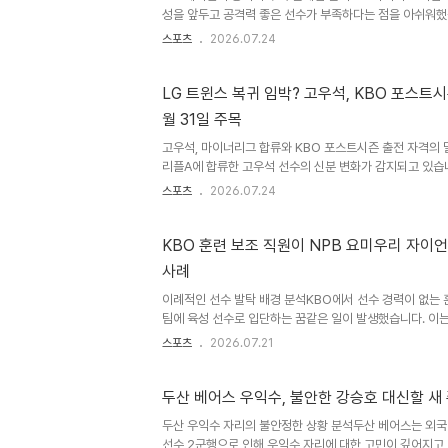
성을 앞두고 공격력 좋은 선수가 부족하다는 점을 아쉬워했
부진을 겪고 있으며, 윤도현과 오선우 선수의 주전 정착도 
스포츠
2026.07.24
수가 1루수로 자리 잡고 있지만, 아직 경험이 부족한 선수입
진 경쟁력 강화 방안중앙 내야의 화력 부족 문제를 해결하기 
목하고 있습니다. 하주석 선수는 1루를 제외한 내야 전 포지
LG 트윈스 복귀 임박? 고우석, KBO 포스트시
공격력을 갖춘 선수입니다. 지난해 주전 2루수로 활약했으
월 31일 주목
타격감을 보여주었습니다. 하주석 선수는 김선빈 선수와 키스
고우석, 마이너리그 합류와 KBO 포스트시즌 출전 자격의
리플A에 합류한 고우석 선수의 신분 변화가 감지되고 있습니다
그 포스트시즌 출전 자격 마감 시한이 임박했기 때문입니다.
스포츠
2026.07.24
계의 관심이 집중되고 있습니다. KBO 포스트시즌 출전 자
규약에 따르면, 해당 연도 포스트시즌 출전을 위해서는 7월 
록해야 합니다. 고우석 선수가 LG 트윈스로 복귀하여 가
KBO 훈련 보조 직원이 NPB 요미우리 자이
구단과의 신분 정리 및 KBO 사무국의 계약 승인 절차를 3
사례
트윈스의 고우석 복귀 타진 및 고우석의 미국 무대 도전LG 
이례적인 선수 발탁 배경 분석KBO에서 선수 경력이 없는 
팀에 육성 선수로 입단하는 꿈같은 일이 발생했습니다. 이는
본 프로야구 NPB의 요미우리 자이언츠와 육성 선수 계약
스포츠
2026.07.21
건희 선수는 올 시즌 NPB 2군 리그에 참가하는 하야테 
습니다. 선수 지망생을 위한 현실적인 조언이건희 선수는 고
보였으나 KBO 신인 드래프트에서 지명받지 못했습니다. 졸
두산 베어스 우익수, 불안한 강승호 대신할 새
보조 직원으로 근무하며 선수에 대한 열정을 놓지 않았습니다
두산 우익수 자리의 불안정한 상황 분석두산 베어스는 외국
를 하고 일본에서의 선수 생활을 모색했습니다. 새로운 기회
선수 2군행으로 인해 우익수 자리에 대한 고민이 깊어지고 