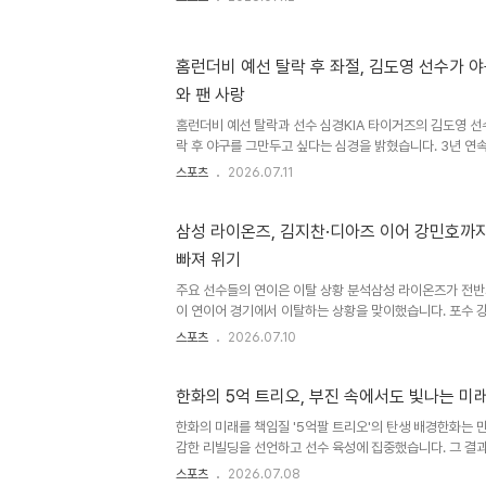
했다는 비판이 제기되었습니다. 논란의 핵심 발언과 팬들
선수에게 '최소한의 노력도 안 하고 얼굴로 밀어붙여 베스트
을 했습니다. 이는 공식 인터뷰에서 부적절했다는 지적이 나
홈런더비 예선 탈락 후 좌절, 김도영 선수가 
담조로 대화를 이어갔고 친분이 있다는 점을 고려해야 한다
와 팬 사랑
공식 사과와 입장박지영 아나운서는 불편함을 느낀 팬들에
타전..
홈런더비 예선 탈락과 선수 심경KIA 타이거즈의 김도영 선
락 후 야구를 그만두고 싶다는 심경을 밝혔습니다. 3년 연
수는 높은 팬들의 기대 속에서도 아쉬운 결과를 맞이했습니
스포츠
2026.07.11
을 언급하며 솔직한 심정을 토로했습니다. 배팅볼 투수 선
홈런더비 당시 배팅볼 투수 선정에 대한 비하인드 스토리를
공을 쳤던 경험과 팀 동료 한준수 선수를 배팅볼 투수로 
삼성 라이온즈, 김지찬·디아즈 이어 강민호까
다. 이는 팀의 포수를 아끼는 동료애에서 비롯된 결정이었습
빠져 위기
수의 다짐김도영 선수는 자신에게 특별한 신발을 제작해 준
니다. ..
주요 선수들의 연이은 이탈 상황 분석삼성 라이온즈가 전반
이 연이어 경기에서 이탈하는 상황을 맞이했습니다. 포수 
로 인해 선수 보호 차원에서 교체되었습니다. 앞서 김지찬 
스포츠
2026.07.10
윈 디아즈 선수는 어지럼증으로 경기에서 제외되었습니다. 
교체 배경강민호 선수는 경기 초반 안타와 득점을 기록하며
1타점 2루타를 포함하여 맹활약을 펼쳤습니다. 그러나 7회
한화의 5억 트리오, 부진 속에서도 빛나는 미
장승현 선수와 교체되어 팬들의 우려를 자아냈습니다. 경기
한화의 미래를 책임질 '5억팔 트리오'의 탄생 배경한화는 
가 교체된 시점 기준 삼성 라이온즈는 5-3으로 앞서고 있
감한 리빌딩을 선언하고 선수 육성에 집중했습니다. 그 결과
연..
급 유망주를 확보하며 미래를 위한 발판을 마련했습니다. 
스포츠
2026.07.08