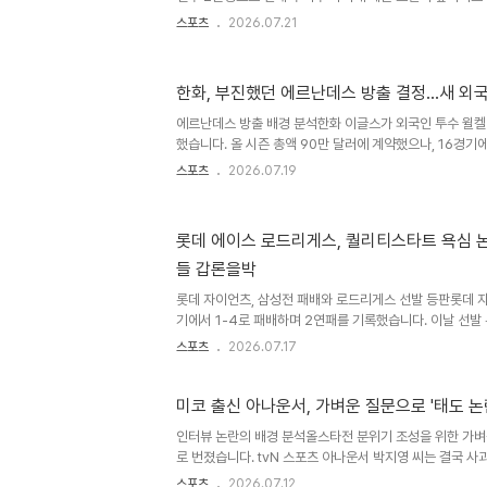
승민 선수가 2군으로 내려가면서 우익수 자리가 공석이 되
스포츠
2026.07.21
은 강승호 선수를 우익수로 기용하는 방안까지 검토하게 되
계획 및 강승호 선수 기용 방침김원형 감독은 남은 시즌 동
돌아가며 맡게 될 것이라고 밝혔습니다. 특히 강승호 선수
한화, 부진했던 에르난데스 방출 결정…새 외국
외야 수비 경험을 쌓게 할 계획입니다. 감독은 강승호 선수
감을 표하면서도, 타격감을 살리기 위해 기용할 수밖에 없
에르난데스 방출 배경 분석한화 이글스가 외국인 투수 윌
우..
했습니다. 올 시즌 총액 90만 달러에 계약했으나, 16경기에
라는 저조한 성적을 기록했습니다. 이는 팀의 후반기 도약
스포츠
2026.07.19
됩니다. 성적 부진 및 경기력 문제에르난데스는 최근 3경기
경기력이 급격히 하락했습니다. 특히 18일 키움전에서는 1
맞춰 퇴장당하는 사건이 발생하며 마지막이 되었습니다. 
롯데 에이스 로드리게스, 퀄리티스타트 욕심 
이닝 소화 능력 부족으로 이어져 불펜진에 큰 부담을 주었습
들 갑론을박
한화 이글스는 에르난데스의 방출을 계기로 새로운 외국인
다..
롯데 자이언츠, 삼성전 패배와 로드리게스 선발 등판롯데 
기에서 1-4로 패배하며 2연패를 기록했습니다. 이날 선발
로드리게스는 5⅔이닝 동안 3실점을 기록하며 아쉬움을 남
스포츠
2026.07.17
번째 퀄리티스타트 달성을 눈앞에 두고 있었습니다. 해설위원
계 오류경기 중 로드리게스가 투구 수 99개에 교체를 거부하
설위원은 이를 '옵션 때문에 돈에 대한 욕심'으로 해석하며
미코 출신 아나운서, 가벼운 질문으로 '태도 논
스는 이미 최대 보장 금액인 100만 달러를 받는 계약으로
인터뷰 논란의 배경 분석올스타전 분위기 조성을 위한 가벼운
었습니다. 이러한 사실관계 오류는 팬들 사이에서 큰 논란을
로 번졌습니다. tvN 스포츠 아나운서 박지영 씨는 결국 사
도하다는 반응을 보였습니다. 해당 발언만 텍스트로 퍼지면
스포츠
2026.07.12