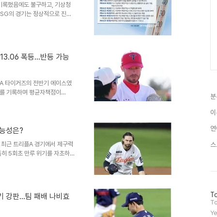
 기록했음에도 불구하고, 기상청
 해당하는 긴급 특별 조..
SSG의 경기는 정상적으로 진행
전을 확보하기 위해 KBO는 기
에 따라 인천 지역은 폭염 경보
O 폭염 규정 상세 안내기상청은
KBO는 이에 따라 경기 지연 또
 13.06 폭등…반등 가능
경기 지연이 가능하며, 폭염중대
할 수 있습니다. 다만, ..
KIA 타이거즈의 전반기 에이스였
연패를 기록하며 평균자책점이
분
재계약을 통해 총액 120만 달러
 최강 선발 투수로 활약했습니다.
이
 빨간불이 켜졌습니다. KIA의
연
치는 지난해 팔꿈치 부상 이력이
가능성은?
기 휴식을 부여했습니다. 이는
 최근 트리플A 경기에서 제구력
스
후반기 3경기에서 3패 ..
특히 5회초 만루 위기를 자초하
글스 복귀 가능성에 대한 우려를
스는 지난 시즌 한화 이글스에서
에 성공했습니다. 이후 2025시
적으로 KBO 리그 정상급 투수로
방
To
기 강판…팀 패배 나비효
최대 1000만 달러 조건으로 재
문
To
 부진과 향후 전망..
자
Ye