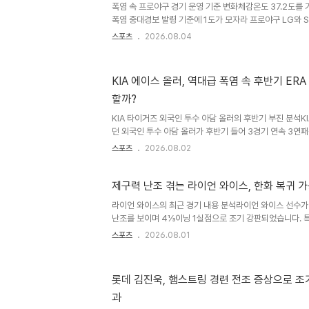
폭염 속 프로야구 경기 운영 기준 변화체감온도 37.2도를
결정했습니다. 이는 KBO리그 10경기, 퓨처스리그 10경기에
폭염 중대경보 발령 기준에 1도가 모자라 프로야구 LG와 
됩니다. 최근 지속되는 폭염으로부터 관람객과 선수단의 안
스포츠
2026.08.04
상특보 단계에 따른 경기 운영 기준을 세분화하였습니다. 이
가 발령되어 경기가 취소되지 않았습니다. 새롭게 바뀐 KB
일최고 체감온도 38℃ 이상 시 폭염중대경보를 발효하며, 
KIA 에이스 올러, 역대급 폭염 속 후반기 ERA
는 취소 여부를 결정합니다. 폭염경보 이상 시 최대 1시간 
할까?
경보 발효 시에는 경기 당일 오전 1시 전까지 경기 취소를 결정
KIA 타이거즈 외국인 투수 아담 올러의 후반기 부진 분석
던 외국인 투수 아담 올러가 후반기 들어 3경기 연속 3
13.06으로 폭등했습니다. 지난해 KBO 데뷔 후 성공적인 
스포츠
2026.08.02
를 받은 올러는 전반기 9승 5패 평균자책 2.36으로 리그
하지만 후반기 들어 완전히 달라진 모습으로 팀 순위 싸움에
철저한 관리에도 흔들리는 올러, 원인은 무엇인가?KIA 벤
제구력 난조 겪는 라이언 와이스, 한화 복귀 
있는 올러를 철저히 관리하며 전반기를 조기에 마감하고 장
라이언 와이스의 최근 경기 내용 분석라이언 와이스 선수가
후반기 더 나은 활약을 기대하는 구단의 의도였으나, 올러는 
난조를 보이며 4⅓이닝 1실점으로 조기 강판되었습니다. 
며 투구 내용을 마무리하지 못했습니다. 이는 그의 한화 이
스포츠
2026.08.01
낳고 있습니다. 한화 이글스에서의 활약과 재계약 과정와이
16경기 5승 5패 평균자책점 3.73을 기록하며 정식 계약
즌에는 30경기 16승 5패 평균자책점 2.87의 뛰어난 성
롯데 김진욱, 햄스트링 경련 전조 증상으로 조
발돋움했습니다. 이러한 활약을 바탕으로 한화는 그와 2년 
과
계약을 추진했으나, 미국 진출을 택했습니다. 미국 진출 후의