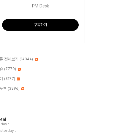
PM Desk
구독하기
류 전체보기
(14344)
슈
(7770)
예
(3177)
포츠
(3396)
tal
day :
sterday :