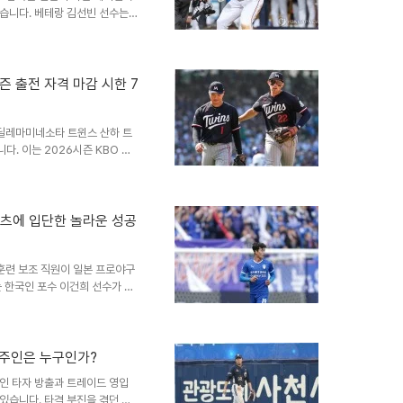
습니다. 베테랑 김선빈 선수는
실패로 돌아갔습니다. 박상준 선
니다. 하주석 영입을 통한 내야
위해 KIA는 하주석 선수를 주
션을 소화할 수 있으며, 검증된
즌 출전 자격 마감 시한 7
며, 올해 퓨처스리그에서도 좋은
톤 콤비를 이루거나, 김도영..
 딜레마미네소타 트윈스 산하 트
. 이는 2026시즌 KBO 리
 따라서 그의 향후 행보에 야구
격 획득을 위한 행정 절차KBO
31일까지 KBO 소속 선수로 등
을야구 자격을 얻으려면, 미네소타
언츠에 입단한 놀라운 성공
1일 이전에 완료해야 합니다. LG
트윈스는 고우석..
훈련 보조 직원이 일본 프로야구
 한국인 포수 이건희 선수가 일
을 체결하면서 알려졌습니다. 이
벤처스 시즈오카 소속으로 활동했
교 및 대학 시절 뛰어난 활약을
업 후 NC 다이노스에서 훈련
 주인은 누구인가?
. 그는 군 복무 중 일본어 공부
인 타자 방출과 트레이드 영입
와 미래 전망이건희 선수는 하..
있습니다. 타격 부진을 겪던 류