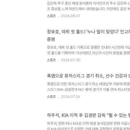
김진욱 투구 중단 배경 분석롯데 자이언츠의 투수 김진욱 선
조 증상을 느껴 마운드에서 내려왔습니다. 이전에도 같은 
우려가 커지고 있습니다. 병원 검진 결과는 이상 없었으나,
스포츠
2026.08.01
로 투구 중단이 결정되었습니다. 교체 이후 경기 흐름 변화
무라 쇼타 투수가 연속 적시타를 허용하며 역전을 당했습니
불구하고 발생한 갑작스러운 교체는 팀의 패배로 이어지는 
장유호, 데뷔 첫 홀드! '누나 말이 맞았다' 인
롯데는 삼성 라이온즈에게 7-9로 패배했습니다. 선수단 컨
증명
선수는 현재 큰 문제는 없으나, 햄스트링 부상 재발 방지를 
장유호, 데뷔 첫 홀드 기록으로 증명한 인내의 시간한화 이
첫 홀드를 기록하며 기다려왔던 자신의 시간이 왔음을 증명
자이언츠를 상대로 1이닝 무실점을 기록하며 팀의 승리를 
스포츠
2026.07.30
게 뜻깊은 첫 홀드였습니다. 가족의 응원과 심리적 변화가 
터뷰에서 가족, 특히 누나의 응원이 큰 힘이 되었다고 밝혔습
간이 안 왔으니 기다리라'는 누나의 격려가 큰 위로가 되었다
폭염으로 퓨처스리그 경기 취소, 선수 건강과 
서의 경험을 바탕으로 욕심을 버리고 한 타자에 집중하는 
폭염으로 인한 퓨처스리그 경기 취소 배경남부 지방에 폭염
고 설명했습니다. 개명 후 달라진 마음가짐과 팀을 향한 열
스리그 KIA-삼성전과 NC-롯데 경기가 이틀 연속 취소되
욱..
과 안전을 최우선으로 고려하여 이러한 결정을 내렸습니다.
스포츠
2026.07.26
폭염으로 인해 경기가 취소된 사례입니다. 극심한 폭염의 
부 지방에서는 최고 체감온도가 39도 이상 오르는 생명을
예상됩니다. 프로야구 규정상 하루 최고 기온이 35도 이상
하주석, KIA 이적 후 김경문 감독 "뛸 수 있는
로 예상될 때 경기를 취소할 수 있습니다. 이러한 엄격한 
위해 마련되었습니다. 폭염 지속 및 열대야 현상고온다습한 
하주석, 한화 떠나 KIA로 이적 배경 분석김경문 한화 이글
이 KIA 타이거즈로 이적한 것에 대해 긍정적인 입장을 밝혔