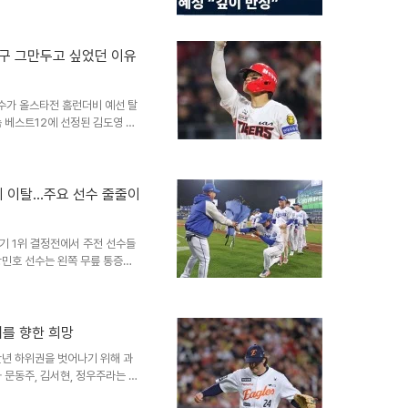
의 반응박지영 아나운서는 구자욱
12에 선정됐다'는 취지의 질문
왔습니다. 하지만 두 사람이 농
야구 그만두고 싶었던 이유
는 의견도 있습니다. 아나운서의
게 진심으로 사과했습니다. 올스
수가 올스타전 홈런더비 예선 탈
속 베스트12에 선정된 김도영 선
다. 그는 홈런더비와의 부적합성
정 비화와 동료애김도영 선수는
 공개했습니다. 박찬호 선수의
선택하지 않은 이유를 설명했습니
지 이탈…주요 선수 줄줄이
니다. 팬들의 응원과 김도영 선
 중학생 팬과의 일화를 소개했습
기 1위 결정전에서 주전 선수들
강민호 선수는 왼쪽 무릎 통증으
선수는 햄스트링 불편감으로, 르
강민호 선수의 경기 활약상 및
 팀에 기여했습니다. 또한 역전
 초, 왼쪽 무릎 통증을 호소하며
래를 향한 희망
 결과 및 향후 전망강민호 선수
만년 하위권을 벗어나기 위해 과
었습니다. 하지만 핵심 선수들의
 문동주, 김서현, 정우주라는 특
이들은 각각 계약금 5억원을 받으