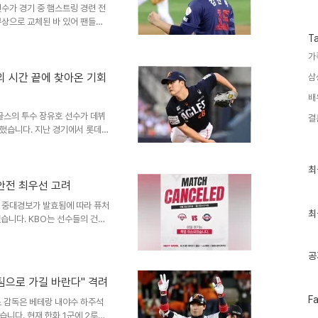
수
수가 경기 중 햄스트링 경련 전
부상으로 교체된 바 있어 팬들의
 경기 중 갑작스러운 증상 발현으
T
김진욱 선수 교체 후 등판한 이이
가
다. 투구 수가 많지 않았음에도
주요 원인이 되었습니다. 결국
고의 시간 끝에 찾아온 기회
삼
디션 및 향후 관리 방안김진욱
배
위해 컨디션 체크와 수분 섭..
글스의 투수 장유호 선수가 데뷔
결
했습니다. 지난 경기에서 롯데
지켰습니다. 이는 장유호 선수에
이끈 성공 요인장유호 선수는 인
최
최
니다. 어려울 때마다 '아직 시
근
고 합니다. 또한, 이전 경기에
안전 최우선 고려
글
마음가짐이 좋은 결과로 이어졌다
과
 중대경보가 발효됨에 따라 퓨처
정장유호 선수는 개명 이후 더
인
최
었습니다. KBO는 선수들의 건강
기
 이는 2024년 프로야구 최초로
글
위험성과 경기 취소 기준일부 남
공
 위협할 수준의 극단적인 더위가
인 상태가 2일 이상 지속될 것으
 팀으로 가길 바란다" 격려
기준은 선수들의 건강을 보호하기
페
F
북태평양 고기압의 영향으로 ..
스 감독은 베테랑 내야수 하주석
이
습니다. 현재 한화 1군에 2루수