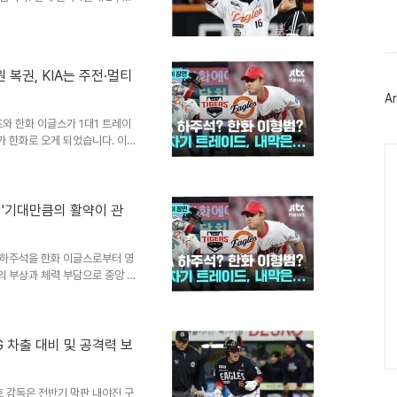
스
 수 있는 팀으로 가는 것이 낫
북
과 팀 전력 강화를 동시에 고려
트
위
하주석은 과거 한화의 주전 2루
터
타격 부진과 경쟁 심화로 인해 1
플
 복권, KIA는 주전·멀티
 황영묵, 정은원 등 젊은 선수들
러
 한화는 팀 불펜 상황 ..
Ar
그
인
즈와 한화 이글스가 1대1 트레이
가 한화로 오게 되었습니다. 이번
Ca
로 예상됩니다. KIA가 이번 트
A에서 주전 유격수 및 2루수 경
KIA에서 주전 유격수 또는 2
박찬호 선수 이적 후 유격수 자리
 '기대만큼의 활약이 관
자리도 경쟁이 필요한 상황입니다.
것으로 기..
수 하주석을 한화 이글스로부터 영
의 부상과 체력 부담으로 중앙 내
불펜진 강화를 원했던 한화와 이
이드 결정 과정 및 하주석의 현
에 이루어졌다고 밝혔습니다. 김선
는 내야수 보강의 필요성을 크게
G 차출 대비 및 공격력 보
전 감각을 유지하며 컨디션에 특
력 및 향후 전망하주석은 프로
호 감독은 전반기 막판 내야진 구