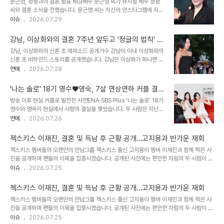
문근영, 정평과의 결혼 발표 배경배우 문근영 씨가 뮤지컬 배우 정평
경쟁자들을 제치고 최고 득점으로 최종 우승을 차지했습니다. 우승자
씨와 결혼 소식을 전했습니다. 문근영 씨는 자신의 인스타그램에 자필
로 호명된 김나라는 감격의 눈물을 흘리며 무대에 주저앉았습니다. 그
편지를 공개하며 결혼 사실을 밝혔습니다. 편지에는 함께 걷고 싶은 사
이슈
2026.07.29
는 자신의 여자친구에게 감사를 표하며 결혼 계획을 깜짝 발표했습니
람을 만났다는 진솔한 마음이 담겨 있었습니다. 문근영의 연기 경력과
다. ‘킬잇’ 우승자 김나라의 진솔한 소감과 미래 계획김나라는 우승 소
활동 영역문근영 씨는 '국민 여동생'으로 불리며 대중적인 사랑을 받아
감을 통해 “저의 가장 멋진 파..
강남, 이상화와의 결혼 7주년 앞두고 '정글의 법칙' 첫
왔습니다. 이후 꾸준한 연기 활동으로 '바람의 화원'에서 대상까지 수
만남 회상하며 고백
강남, 이상화와의 신혼 초 에피소드 공개가수 강남이 아내 이상화와의
상하며 연기파 배우로 자리매김했습니다. 최근에는 넷플릭스 시리즈
신혼 초 비하인드 스토리를 공개했습니다. 강남은 이상화가 화나면 반
와 연극 무대로 활동 영역을 넓히고 있습니다. 정평, 문근영과의 창작
려견들도 도망갈 정도의 아우라가 생긴다고 말하며, 부부싸움 중 이상
연예
2026.07.28
활동 및 결혼식정평 씨는 뮤지컬과 연극 무대에서 활발히 활동해 온 배
화의 '앉아!'라는 말에 반려견과 함께 앉았던 일화를 전했습니다. 이처
우입니다. 두 사람은 배우 동료로 인연을 맺어 연인으로 발전했으며,
럼 강남은 반려견과 같은 서열임을 인정하며 웃음을 자아냈습니다. 결
문근영 씨가 이끈 창작 집..
'나는 솔로' 18기 영수♥영숙, 7살 연상연하 커플 결혼
혼 생활의 어려움과 '정글의 법칙' 경험이상민이 이혼에 대한 질문을
성공 스토리
방송 이후 현실 커플로 발전한 사연ENA·SBS Plus '나는 솔로' 18기
하자, 강남은 두 사람을 이어준 '정글의 법칙'에서의 첫 만남을 떠올렸
영수와 영숙이 현실에서 사랑의 결실을 맺었습니다. 두 사람은 지난
습니다. 그는 다시 태어나도 아내를 처음 만난 정글에는 절대 가지 않
25일 지인들의 소셜미디어 게시물을 통해 부부가 되었음을 공식적으
연예
2026.07.26
겠다고 단호하게 말하며 스튜디오를 초토화시켰습니다. 또한, 어린 시
로 알렸습니다. 방송 당시에는 최종 커플이 되지 못했지만, 카메라 밖
절 부모님의 다툼 방식에 대한 유쾌한 가족사도 덧붙였습니다. 고준희,
에서 다시 만나 연인으로 발전했습니다. 결혼식 현장과 동기들의 축하
김민수와의 묘한 기류와 ..
젝스키스 이재진, 결혼 및 득남 후 근황 공개…고지용과 반가운 재회
결혼식에는 18기 동기들이 대거 참석하여 자리를 빛냈습니다. 사회는
젝스키스 멤버들의 오랜만의 만남그룹 젝스키스 출신 고지용이 멤버 이재진과 함께 찍은 사
영호가 맡았으며, 영수가 영숙을 위해 직접 축가를 불러 감동을 더했습
진을 공개하며 팬들의 이목을 집중시켰습니다. 공개된 사진에는 편안한 차림의 두 사람이 식
니다. 광수는 현장을 기록하고 순자는 영상을 게재하며 끈끈한 동기애
사 중 다정하게 셀카를 찍는 모습이 담겨 있습니다. 무한도전 토토가 시즌2 이후 오랜만에
이슈
2026.07.25
를 보여주었습니다. 제작진 또한 축하 화환을 보내 두 사람의 앞날을
포착된 이들의 모습에 많은 팬들이 반가움을 표하고 있습니다. 이재진의 결혼 및 득남 소식
축복했습니다. 두 사람의 직업과 나이 차이신랑 영수는 엔씨소프트 서
과 근황특히 지난 2021년 결혼 후 별다른 방송 활동을 하지 않았던 이재진의 근황에 관심이
버 프로그래머로 재직 ..
젝스키스 이재진, 결혼 및 득남 후 근황 공개…고지용과 반가운 재회
쏠리고 있습니다. 앞서 방송을 통해 이재진이 결혼하여 아들을 낳았다는 소식이 전해진 바
젝스키스 멤버들의 오랜만의 만남그룹 젝스키스 출신 고지용이 멤버 이재진과 함께 찍은 사
있습니다. 이 소식은 팬들에게 놀라움과 함께 축하를 받았습니다. 고지용의 활동과 젝스키스
진을 공개하며 팬들의 이목을 집중시켰습니다. 공개된 사진에는 편안한 차림의 두 사람이 식
멤버들의 관계고지용은 젝스키스 해체 후 연예계를 은퇴하고 의사 허양임과 결혼하여 ..
사 중 다정하게 셀카를 찍는 모습이 담겨 있습니다. 무한도전 토토가 시즌2 이후 오랜만에
이슈
2026.07.25