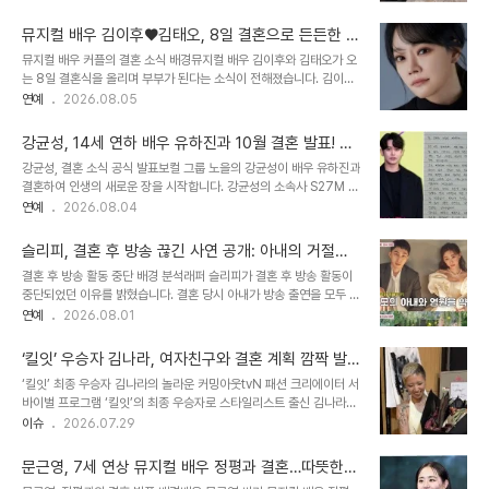
빛내며 인생이라는 긴 공연의 무대에 나란히 오르겠다는 포부를 밝혔
챔피언 타이틀을 획득하며 재능을 입증했습니다. 김민의 변함없는 아
습니다. 서로에게 힘이 되는 든든한 동반자김이후는 소중한 여러분께
름다움과 가족의 성공배우 김민은 ..
뮤지컬 배우 김이후♥김태오, 8일 결혼으로 든든한 동
든든한 동행자를 만났다는 기쁜 소식을 전하며, 앞으로도 계속해서 꿈
반자 탄생 알리다
뮤지컬 배우 커플의 결혼 소식 배경뮤지컬 배우 김이후와 김태오가 오
을 꾸고 모험을 멈추지 않겠다고 다짐했습니다. 김태오는 혼자가 아니
는 8일 결혼식을 올리며 부부가 된다는 소식이 전해졌습니다. 김이후
라 함께 걸어갈 사람이 생겼다는 사실에 든든함과 감사를 느끼며, 더
는 자신의 계정을 통해 결혼 소식을 알리며 소중한 여러분께 든든한 동
연예
2026.08.05
나은 사람이 되고 더 좋은 배우가 되기를 희망한다고 전했습니다. 탄탄
반자를 만났다고 기쁨을 표현했습니다. 인생이라는 긴 공연의 무대에
한 필모그래피를 쌓아온 실력파 배우김이후는 2017년 뮤지컬 '베어
나란히 올라 서로를 빛내며 살겠다는 포부를 밝혔습니다. 두 배우의 결
더 뮤지컬'로 데뷔한 이후 다수의 ..
강균성, 14세 연하 배우 유하진과 10월 결혼 발표! 인
혼 소감 및 다짐김태오 역시 자신의 계정을 통해 8월 8일, 앞으로의
생 2막 시작
강균성, 결혼 소식 공식 발표보컬 그룹 노을의 강균성이 배우 유하진과
삶을 함께하고 싶은 사람과 결혼한다고 밝혔습니다. 혼자가 아니라 함
결혼하여 인생의 새로운 장을 시작합니다. 강균성의 소속사 S27M 엔
께 걸어갈 사람이 생겼다는 사실에 든든함과 감사를 느낀다고 소감을
터테인먼트는 오는 10월 30일에 결혼식이 진행될 예정이라고 공식
연예
2026.08.04
전했습니다. 배우로서의 삶뿐 아니라 한 사람으로서 더 나은 사람이 되
발표했습니다. 두 사람은 서로에 대한 깊은 신뢰와 애정을 바탕으로 미
고, 더 좋은 배우가 되기를 바란다고 덧붙였습니다. 각 배우의 데뷔 및
래를 약속하게 되었다고 합니다. 팬들에게 전하는 진심 어린 소감강균
주요 작품 활동김이후는 2..
슬리피, 결혼 후 방송 끊긴 사연 공개: 아내의 거절이
성은 개인 계정을 통해 팬덤 '노을빛'에게 평생을 함께 걸어가고 싶은
불러온 예상치 못한 결과
결혼 후 방송 활동 중단 배경 분석래퍼 슬리피가 결혼 후 방송 활동이
소중한 사람을 만났다고 전했습니다. 늘 변함없이 응원해 준 팬들에게
중단되었던 이유를 밝혔습니다. 결혼 당시 아내가 방송 출연을 모두 거
감사함을 표하며, 앞으로도 따뜻한 마음으로 지켜봐 주고 축복해 주면
절했기 때문입니다. 비연예인인 아내에게 방송 출연은 큰 부담이었으
연예
2026.08.01
큰 힘이 될 것이라고 밝혔습니다. 그는 앞으로도 한 가정의 가장이자
며, 슬리피 또한 이를 이해했습니다. 아내의 결정과 슬리피의 방송 복
아티스트로서 활동을 이어갈 예정입니다. 예비 신부 유하진 소개 및 활
귀 과정유명 프로그램들로부터 수많은 섭외가 들어왔으나 아내의 거
동강균성의 예비 신부인..
‘킬잇’ 우승자 김나라, 여자친구와 결혼 계획 깜짝 발
절로 인해 일이 모두 끊기는 상황이 발생했습니다. 슬리피는 자신만을
표하며 커밍아웃
‘킬잇’ 최종 우승자 김나라의 놀라운 커밍아웃tvN 패션 크리에이터 서
원하는 곳이 없었다고 유머러스하게 설명했습니다. 몇 년 후, 아내는
바이벌 프로그램 ‘킬잇’의 최종 우승자로 스타일리스트 출신 김나라가
큰 마음을 먹고 '동상이몽' 출연을 결정하며 방송에 복귀하게 되었습니
선정되었습니다. 김나라는 우승 소감에서 자신의 여자친구를 언급하
이슈
2026.07.29
다. 슬리피 부부의 현재와 대중의 관심슬리피는 8살 연하의 김나현 씨
며 커밍아웃을 하였습니다. 더불어 여자 친구와의 결혼 계획을 밝혀 많
와 결혼하여 슬하에 아들과 딸을 두고 행복한 가정을 이루고 있습니다.
은 이들의 이목을 집중시켰습니다. 김나라, 여자친구와의 결혼 발표로
부부의 진솔한 이야기는 많은..
문근영, 7세 연상 뮤지컬 배우 정평과 결혼…따뜻한
감동 선사지난 28일 방송된 ‘킬잇’ 최종회에서 김나라는 상위 7명의
축복과 격려를 당부하다