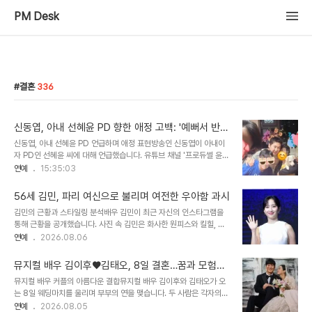
PM Desk
결혼
336
신동엽, 아내 선혜윤 PD 향한 애정 고백: '예뻐서 반했
다' 진심 담은 답변 공개
신동엽, 아내 선혜윤 PD 언급하며 애정 표현방송인 신동엽이 아내이
자 PD인 선혜윤 씨에 대해 언급했습니다. 유튜브 채널 '프로듀썰 윤일
상' 영상에서 윤일상은 선혜윤 씨의 매력을 칭찬하며 신동엽이 반한 이
연예
15:35:03
유를 물었습니다. 이에 신동엽은 망설임 없이 '예뻐서'라고 답하며 변
함없는 애정을 드러냈습니다. 신동엽의 유쾌한 답변과 결혼 생활신동
56세 김민, 파리 여신으로 불리며 여전한 우아함 과시
엽은 '늘 살면서 팩트만 얘기하면 된다'고 덧붙이며 유머를 더했습니
김민의 근황과 스타일링 분석배우 김민이 최근 자신의 인스타그램을
다. 윤일상 역시 아내에게 빠진 이유로 '예뻐서'를 꼽았고, 신동엽은 이
통해 근황을 공개했습니다. 사진 속 김민은 화사한 원피스와 킬힐, 선
에 대해 재치 있는 조언을 건넸습니다. 신동엽은 선혜윤 PD와 2006
글라스로 우아하고 도도한 스타일을 선보였습니다. 변함없는 고급스
연예
2026.08.06
년에 결혼하여 슬하에 두 자녀를 두고 행복한 가정을 이루고 있습니다.
러운 이미지와 환한 미소가 많은 이들의 시선을 사로잡았습니다. 황신
방송계 동료들의 반응과 신동엽의 재치윤일상은 선혜윤 PD의 예술가
혜의 극찬과 김민의 과거 활동이를 본 동료 배우 황신혜는 김민을 '파
적인 매력을 언급하며 신..
뮤지컬 배우 김이후♥김태오, 8일 결혼…꿈과 모험을
리의 여신'이라 칭하며 찬사를 보냈습니다. 김민은 과거 미국 이민 후
함께할 든든한 동반자 탄생
뮤지컬 배우 커플의 아름다운 결합뮤지컬 배우 김이후와 김태오가 오
귀국하여 여러 드라마와 영화에 출연하며 활발한 활동을 펼쳤습니다.
는 8일 웨딩마치를 울리며 부부의 연을 맺습니다. 두 사람은 각자의
김민의 결혼 생활과 딸의 성과김민은 하버드 MBA 출신의 사업가와
SNS를 통해 결혼 소식을 알리며 설레는 마음을 전했습니다. 서로를
연예
2026.08.05
결혼하여 슬하에 딸 유나를 두고 있습니다. 딸 유나는 토론 대회에서