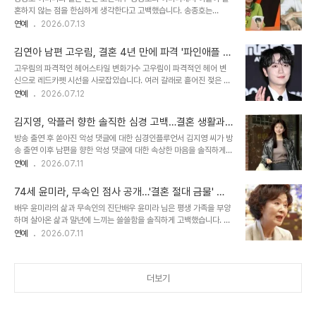
상혁은 맞춤 정장 숍을 운영하며 의류, 가방, 건강 패치 등 다양한 사업
혼하지 않는 점을 한심하게 생각한다고 고백했습니다. 송종호는
을 성공적으로 이끌고 있습니다. 그의 사업 소득은 대기업 연봉 이상에
188cm의 키를 가진 배우로 드라마 '응답하라 1997'에 출연한 바
연예
2026.07.13
달한다고 밝혀 놀라움을 안겼습니다. 또한, 클릭비 멤버들과의 11년 만
있습니다. 어머니는 아들이 잘생기고 자상하지만, 51세임에도 결혼하
의 방송 공연 후 자신이 운영하는 식당에서 회식 자리를 마련하는 등
지 않아 불만을 표했습니다. 최다니엘의 독특한 식습관과 학창 시절 에
사업가로서의 활동을 이어갔습..
김연아 남편 고우림, 결혼 4년 만에 파격 '파인애플 머
피소드게스트로 출연한 최다니엘은 유통기한이 지난 우유나 곰팡이
리' 변신 공개
고우림의 파격적인 헤어스타일 변화가수 고우림이 파격적인 헤어 변
핀 음식을 먹는 등 독특한 식습관을 공개했습니다. 또한, 그는 수능 수
신으로 레드카펫 시선을 사로잡았습니다. 여러 갈래로 흩어진 젖은 질
리영역에서 5점을 받았던 충격적인 경험을 털어놓으며 모두를 놀라게
감의 앞머리는 기존의 단정한 이미지를 완전히 바꿔놓았습니다. 첫 등
연예
2026.07.12
했습니다. 최다니엘은 첫 키스 상대가 누나였던 왕 게임 에피소드도 전
장부터 현장 시선을 한몸에 받으며 강렬한 분위기를 연출했습니다. 팬
했습니다. 브라이언의 로망 하우스와 헬스장 공개이날 방송에서는 브
들의 뜨거운 반응과 스타일 분석팬들은 '파인애플 머리 같다', '오늘 스
라이언의 300평 규모의 로망 하우스가 ..
김지영, 악플러 향한 솔직한 심경 고백…결혼 생활과
타일 역대급이다' 등 뜨거운 반응을 보였습니다. 검은 한복과 독특한
출산 앞둔 심경까지
방송 출연 후 쏟아진 악성 댓글에 대한 심경인플루언서 김지영 씨가 방
헤어스타일이 의외의 조화를 이루며 반전 매력을 만들었습니다. 스타
송 출연 이후 남편을 향한 악성 댓글에 대한 속상한 마음을 솔직하게
일 하나만으로 이미지가 완전히 달라졌다는 평가가 나왔습니다. 불후
털어놓았습니다. 남편의 긴장된 모습이 음침하게 비춰지면서 '관상이
연예
2026.07.11
의 명곡 왕중왕전 레드카펫 현장이날 '불후의 명곡-2026 왕중왕전'
싸하다', '이혼할 것 같다'는 악성 댓글이 달리기도 했습니다. 이러한
레드카펫에는 포레스텔라를 비롯해 다양한 가수들이 참석했습니다.
악성 댓글로 인해 많은 고충을 겪었음을 밝혔습니다. 방송에서의 모습
폭염 속에서도 많은 팬과 취재진이 몰려 ..
74세 윤미라, 무속인 점사 공개…'결혼 절대 금물' 운
과 실제 삶의 차이점김지영 씨는 방송에 비춰진 모습이 전부가 아니라
명과 쓸쓸한 말년
배우 윤미라의 삶과 무속인의 진단배우 윤미라 님은 평생 가족을 부양
고 강조하며, 시청자들이 남편의 긴장된 표정을 오해했다고 설명했습
하며 살아온 삶과 말년에 느끼는 쓸쓸함을 솔직하게 고백했습니다. 무
니다. 자신을 향한 '가식적이다', '연기 같다'는 댓글과 남편을 향한 '자
속인을 찾아 자신의 인생에 대한 조언을 구했으며, 무속인은 윤미라 님
연예
2026.07.11
기중심적'이라는 평가에 대해 방송의 일부 모습만으로 판단하지 말아
의 사주를 분석하며 남성의 사주를 타고났다고 진단했습니다. 윤미라
달라고 당부했습니다. 방송에서의 모습이 전부가 아니라는 점을 호소
님은 동생들을 가르치고 결혼시키는 등 평생 가장 역할을 해왔다고 밝
했습니다. 부부 동반 샤워..
혔습니다. 결혼에 대한 무속인의 단호한 조언무속인은 윤미라 님의 사
더보기
주에 혼기가 없으며 결혼을 절대 해서는 안 되는 사람이라고 단호하게
말했습니다. 결혼하지 않고 혼자 살아야 하는 사주이기에 부모 형제를
책임지고 가장으로 살아왔다고 설명했습니다. 결혼하지 않은 것이 신