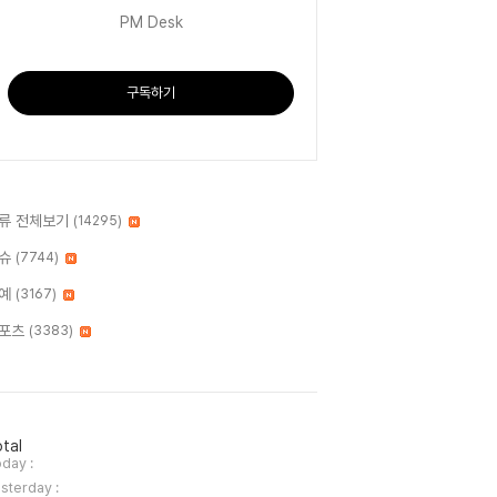
PM Desk
구독하기
류 전체보기
(14295)
슈
(7744)
예
(3167)
포츠
(3383)
tal
day :
sterday :