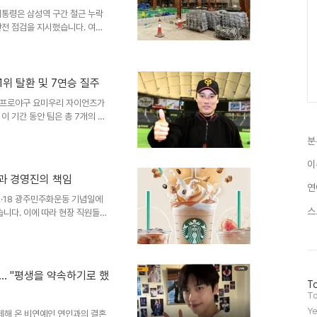
대통령은 삼성역 구간 철근 누락
안전 점검을 지시했습니다. 여름
을 점검하는 것은 정부의 책임과
 부처에 지시했습니다. 철근 누락
장 선거를 앞두고 여야 간의 주
은 오세훈 국민의힘 후보에게 책
1위 탈환 및 7연승 질주
통부에 사전에 보고된 사안이라며
본프로야구 요미우리 자이언츠가
반발과 대통령 지시의 정치적 해
이 기간 동안 팀은 총 7개의 홈
경기도 있었습니다. 이러한 성과
분
력을 보여줍니다. 이승엽 코치의
요미우리에서 지도자로서 선수들과
이
는 일본 야구가 한국 야구와 달
통과 경영진의 책임
많다고 분석했습니다. 이러한 환
연
고 밝혔습니다. 홈런 생산량 증
·18 광주민주화운동 기념일에
스
습니다. 이에 따라 현장 직원들은
호소하고 있습니다. 경영진의 무
키고 있다는 지적이 나오고 있습
는 경영진의 실책으로 인한 적자
 비판하고 있습니다. 또한, 인원
표… "평생을 약속하기로 했
한 본사의 직접적인 온라인 및 유
방
To
이 고객들의 화풀이 대상이 되는
문
To
자
Ye
교제해 온 비연예인 연인과의 결혼