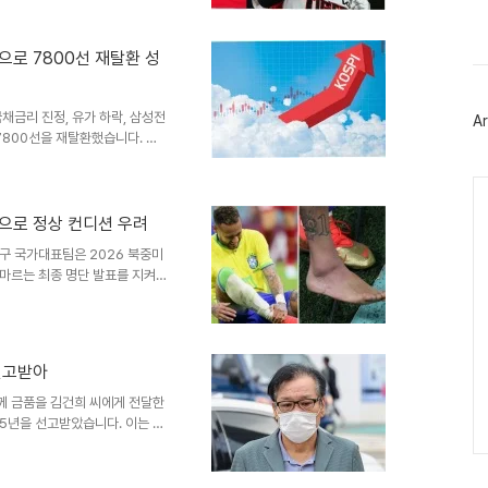
깨 근육통을 호소하여 보호 차원
스
북
으로 파악되었습니다. 이범호 감
트
부를 판단할 계획임을 밝혔습니다.
위
으로 7800선 재탈환 성
습니다. 김민규 선수 소개 및 기
터
 KIA에 입단했으며..
플
러
채금리 진정, 유가 하락, 삼성전
Ar
그
7800선을 재탈환했습니다. 이
인
15.59로 거래를 마감하며 새로
490.36포인트였습니다. 반도체
Ca
 급등세 진정, 글로벌 AI 대장
. 또한, 삼성전자 노사의 임금
으로 정상 컨디션 우려
정적인 영향을 미쳤습니다. 이러
구 국가대표팀은 2026 북중미
사이드카 발동으로 이..
마르는 최종 명단 발표를 지켜보
선사했습니다. 월드컵 직전 발생
른쪽 종아리 부상을 입어 정상
하지 않으나, 소속팀 경기는 건
로 합류할 것으로 보입니다. 부
선고받아
구하고, 회복 속도를 고려할 때
로 전망됩니다. 이에 따라 정상
께 금품을 김건희 씨에게 전달한
5년을 선고받았습니다. 이는 1
 증거물 제출을 감경 사유로 인
판부는 전 씨가 김건희 씨와 공모
했습니다. 특히 샤넬 가방은 단