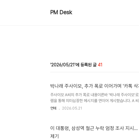
PM Desk
2026/05/21
41
박나래 주사이모, 추가 폭로 이어가며 '카톡 삭
주사이모 A씨의 추가 폭로 내용이른바 '박나래 주사이모'로
램을 통해 의미심장한 메시지를 연이어 게시했습니다. A 씨
한 경험에 대해 언급하며 과거의 선택과 관계가 결국 결과
연예
2026.05.21
한, 특정 인물에게 카카오톡 메시지를 모두 삭제하라고 요
일으키고 있습니다. 박나래 및 관련 연예인 논란개그우먼 
부터 불법 의료 시술을 받은 사실이 알려져 논란의 중심에 
이 대통령, 삼성역 철근 누락 엄정 조사 지시…
이니 멤버 키와 유튜버 입짧은햇님 또한 A 씨의 고객이었던
제기
들은 모두 연예계 활동을 잠정 중단한 상태입니다. A씨의 과거