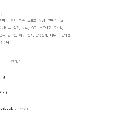
ag
재명,
손흥민,
가족,
스포츠,
MLB,
한화 이글스,
이저리그,
결혼,
KBO,
축구,
프로야구,
윤석열,
럼프,
월드컵,
야구,
정치,
삼성전자,
배우,
국민의힘,
K하이닉스,
근글
인기글
근댓글
지사항
acebook
Twitter