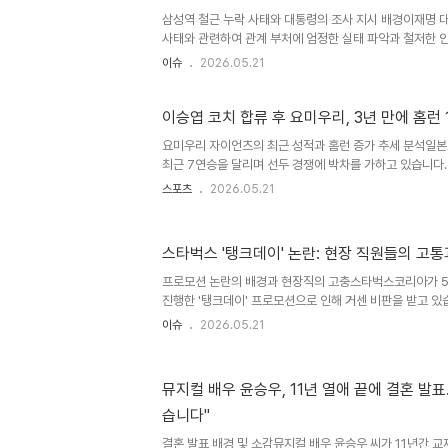
삼성역 철근 누락 사태와 대통령의 조사 지시 배경이재명 
사태와 관련하여 관계 부처에 엄정한 실태 파악과 철저한 
철 우기를 앞두고 대형 안전사고 방지를 위해 현장의 안전
이슈
2026.05.21
의무입니다. 이에 따라 사태 발생 원인에 대한 검토를 관련
사태를 둘러싼 정치권 공방삼성역 철근 누락 사태는 서울시
요 쟁점으로 부상했습니다. 더불어민주당과 정원오 후보 측
이승엽 코치 합류 후 요미우리, 3년 만에 홈런 
임론을 제기하고 있습니다. 반면 오세훈 후보 측은 국토교
요미우리 자이언츠의 최근 성적과 홈런 증가 추세 분석일
의혹 제기 관련자들을 고발했습니다. 야당의 '선거 개입' 
최근 7연승을 달리며 선두 경쟁에 박차를 가하고 있습니다. 
석..
런을 기록했으며, 극적인 끝내기 홈런으로 승리를 거머쥔 
스포츠
2026.05.21
는 이승엽 타격코치의 합류 이후 눈에 띄게 향상된 팀 타격
역할과 일본 야구 환경에 대한 그의 견해이승엽 코치는 
더 많은 소통을 하며 팀 분위기 쇄신에 힘쓰고 있습니다. 그
스타벅스 '탱크데이' 논란: 현장 직원들의 고
리 투수력이 강하고 공인구 반발력이 낮아 저득점 경기가 
경 속에서 득점력을 높이기 위한 전략 연구에 집중하고 있다
프로모션 논란의 배경과 현장직의 고충스타벅스코리아가 5
가..
진행한 '탱크데이' 프로모션으로 인해 거센 비판을 받고 있
고객들의 항의를 고스란히 떠안으며 어려움을 겪고 있다고 
이슈
2026.05.21
분별한 프로모션 기획과 소통 부재가 현장의 고통을 가중시
니다. 현장직의 구체적인 요구사항과 대안 제시매장 관리자
를 현장 직원들의 생계비를 깎아 채우는 방식에 대해 강하게
뮤지컬 배우 윤승우, 11년 열애 끝에 결혼 발
감축 및 연장 근무 제한 철회와 함께, 고객 불만 처리를 위
습니다"
선 전담 창구 마련을 요구하고 있습니다. 이는 현장 직원들
상..
결혼 발표 배경 및 소감뮤지컬 배우 윤승우 씨가 11년간 