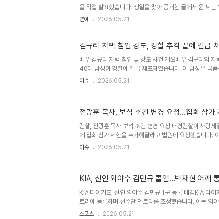
을 직접 발표했습니다. 생일을 맞아 공개한 글에서 윤 씨는 
름에 만난 한 사람과 이제는 평생을 약속하려 한다"고 밝혔
연예
2026.05.21
그대로의 자신을 사랑해 준 연인 덕분에 더 나은 사람이 
관계 및 미래 다짐윤승우 씨는 서툴고 부족했던 시절 만나 
고 성장해왔다고 회상했습니다. 가장 찬란했던 순간이나 평
김규리 자택 침입 강도, 경찰 추격 끝에 긴급 
곁을 지켜주었다는 애틋한 마음을 전했습니다. 앞으로 한 
배우 김규리 자택 침입 및 강도 사건 개요배우 김규리의 자
를 사랑하는 배우로서 더 단단한 사람이 되겠다고 다짐했습니
40대 남성이 경찰에 긴급 체포되었습니다. 이 남성은 금
의를 받고 있습니다. 당시 김규리는 골절 및 타박상 등 상처
이슈
2026.05.21
정 및 피해자 탈출 경위용의자는 전날 오후 9시경 김규리
습니다. 김규리와 다른 여성은 용의자의 감시가 소홀해진 틈
에게 도움을 요청했습니다. 행인의 신고로 경찰이 출동하여
전광훈 목사, 보석 조건 변경 요청…집회 참가
용의자 검거 및 수사 진행 상황경찰은 범행 발생 약 3시간
그를 검거했습니다. 현재 경찰은 용의자를 상대로 정확한 사건
검찰, 전광훈 목사 보석 조건 변경 요청 배경검찰이 사랑제
에 집회 참가 제한을 추가해달라고 법원에 요청했습니다. 이
속적으로 집회에 참석하며 논란을 일으켰기 때문입니다. 검
이슈
2026.05.21
외에 집회 참가 제한을 새로운 조건으로 제시했습니다. 전광
용전 목사는 보석 석방 이후 5주 연속 광화문 집회에 참석
언을 이어왔습니다. 특히, '대통령 하야'를 언급하며 대규모
KIA, 신인 외야수 김민규 콜업…박재현 어깨
장을 일으키는 발언을 거듭했습니다. 이러한 행보는 보석 
불러왔습니다. 보석 조건 변경 시 예상되는 결과만약 법원이 
KIA 타이거즈, 신인 외야수 김민규 1군 등록 배경KIA 타
트리에 등록하며 선수단 엔트리를 조정했습니다. 이는 외야
불가피한 결정이었습니다. 올 시즌 김민규 선수가 1군에 올
스포츠
2026.05.21