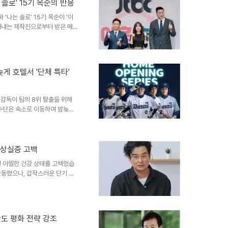
계기로 노사 간의 상생 협력 모델
 솔로' 15기 옥순의 반응
장 영향삼성전자와 SK하이닉스의
'나는 솔로' 15기 옥순이 '이
 전망됩니다. 투자자..
아내는 제작진으로부터 받은 메시
에는 출연 제안과 함께 불편을
한 당사자들의 입장노유민의 아내
했습니다. '나는 솔로' 15기 옥
했습니다. 두 사람 모두 제작진의
늦게 호텔서 '단체 특타'
숙려캠프' 프로그램 소개 및 과
 과정을 담는 프로..
 감독이 팀의 8위 탈출을 위해
선수단은 숙소로 이동하여 밤늦게
 리그 순위 8위에 머물러 있는
과 목표이번 특별 훈련은 단순히
기를 쇄신하는 데 목적이 있습니
일 경기에서 좋지 않았던 부분을
억상실증 고백
 선수단 전원이 참여하며, 홈과
던 아찔한 건강 상태를 고백했습
 변화와 기대 효과이전의 훈..
활동했으나, 갑작스러운 단기 기
지 못하는 충격적인 경험을 했습
 단기 기억상실증에 걸렸을 당시
'누구세요?'라고 물었던 경험을
혼란스러움을 느꼈다고 설명했습니
도 평화 전략 강조
다. 이세창의 개인사 및 재혼 소