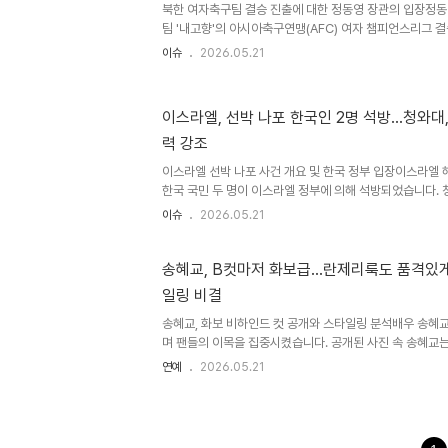
식이세창은 과거 배우 김지연과 결혼하여 슬하에 1녀를 두
북한 여자축구팀 결승 진출에 대한 정동영 장관의 입장정동
이후 2..
팀 '내고향'의 아시아축구연맹(AFC) 여자 챔피언스리그 
결승전에서 우승하기를 바란다고 밝혔습니다. 장관은 수원F
이슈
2026.05.21
보낸다고 덧붙였습니다. 이로써 북한 팀은 일본 팀과의 결
다. 경기 관람 및 정치적 중립성 유지정 장관은 전날 열린 
부들과 함께 TV로 시청했다고 설명했습니다. 그는 정치적
이스라엘, 선박 나포 한국인 2명 석방…청와대,
참관을 결정하지 않았다고 밝혔습니다. 빗속에서 남북을 
력 강조
느껴졌다고 소감을 전했습니다. 시진핑 주석 방북 및 한반
석의..
이스라엘 선박 나포 사건 개요 및 한국 정부 입장이스라엘
한국 국민 두 명이 이스라엘 정부에 의해 석방되었습니다.
인 석방 조치를 높이 평가하며 이를 환영한다는 입장을 밝혔
이슈
2026.05.21
민의 안전과 주권을 최우선으로 삼아 외교적 노력을 기울였
한 대응 및 외교적 성과이재명 대통령은 체포된 우리 국민의
한 우려를 표명했으며, 정부는 필요한 영사 조력과 외교적 
송혜교, B컷마저 화보급…란제리룩도 품격있게
과, 이스라엘 측은 한국 국민 두 명을 구금 시설을 거치지 
일링 비결
습니다. 이스라엘 측은 이번 사안이 양국 관계에 부정적인
는 뜻을..
송혜교, 화보 비하인드 컷 공개와 스타일링 분석배우 송혜
며 팬들의 이목을 집중시켰습니다. 공개된 사진 속 송혜교
의 스타일링을 선보였습니다. 레이스 슬립 드레스와 볼드한
연예
2026.05.21
페미닌하면서도 정제된 비주얼을 더욱 돋보이게 했습니다. 
인트송혜교는 블랙 이너에 오버사이즈 레더 재킷을 매치하
다. 심플한 블랙 의상에 그린 컬러 펜던트 목걸이로 포인트
재킷을 레이어드한 착장에서는 편안하면서도 스타일리시한 