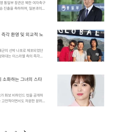
었으나 10년 만에 이혼했습니다.
영 통일부 장관은 북한 여자축구
결승 진출을 축하하며, 일본과의
C 위민 팀에도 위로의 박수를
승전에서 우승을 다투게 되었습니
준결승 경기를 회담 본부에서 간
 고려를 배제하기 위해 직접 경기
 즉각 환영 및 외교적 노
응원하는 국민들의 간절한 마음이
도 정세 전망시진핑 중국 국가주
 해군의 선박 나포로 체포되었던
 청와대는 이스라엘 측의 즉각적
습니다. 이재명 정부는 우리 국
음을 강조했습니다. 정부의 신속
 안전과 권익 보호에 대한 심각
대응에 만전을 기했습니다. 그 결
 소화하는 그녀의 스타
않고 즉시 추방하는 조치를 취했
 영향을 미치지 않기를 희망한다
교가 화보 비하인드 컷을 공개하
는 고전적이면서도 차분한 분위기
 주얼리, 티아라 착용은 그녀의
다채로운 스타일 변주와 패션 포
여 시크한 분위기를 연출했습니
를 주었으며, 스트라이프 셔츠와
인상을 더했습니다. 이러한 다