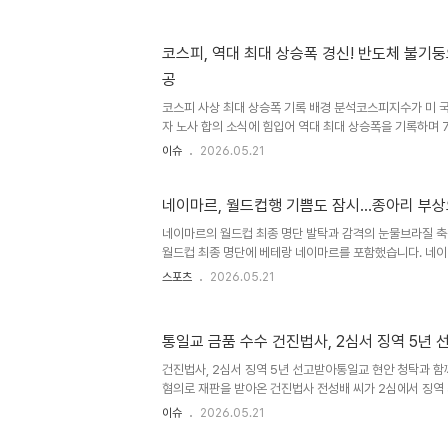
박재현 부상 상황 및 감독의 판단박재현 선수는 경기 중 어
에서 교체되었으며, 다행히 부상 정도는 심각하지 않은 것
독은 박재현 선수의 상태를 2~3일 더 지켜본 후 출전 여
코스피, 역대 최대 상승폭 경신! 반도체 불기둥
이에 따라 외야수 보강을 위해 김민규 선수를 콜업하게 되었
공
대되는 활약2007년생인 김민규 선수는 3라운드 지명 선수로
코스피 사상 최대 상승폭 기록 배경 분석코스피지수가 미 국
자 노사 합의 소식에 힘입어 역대 최대 상승폭을 기록하며 
날 코스피는 전일 대비 606.64포인트(8.42%) 오른 78
이슈
2026.05.21
운 역사를 썼습니다. 기존 최대 상승폭은 지난 3월 5일의 
주도 상승세와 투자 심리 회복 요인미국 국채금리와 국제유가
주 엔비디아의 호실적 발표가 기술주 상승을 뒷받침했습니다
네이마르, 월드컵행 기쁨도 잠시…종아리 부상
협상 극적 합의로 파업 우려가 해소된 점이 투자 심리에 긍
네이마르의 월드컵 최종 명단 발탁과 감격의 눈물브라질 축
한 복합적인 요인들이 코스피와 코스닥 양대 시장에서 매수 
월드컵 최종 명단에 베테랑 네이마르를 포함했습니다. 네이
며 감격의 눈물을 흘렸습니다. 이는 많은 이들에게 감동을 
스포츠
2026.05.21
한 종아리 부상과 회복 전망월드컵을 앞두고 네이마르가 오
컨디션에 대한 우려가 제기되고 있습니다. 부상 정도는 심각
너뛰기로 했습니다. 그러나 대표팀 소집 훈련에는 정상적으
통일교 금품 수수 건진법사, 2심서 징역 5년 
상에도 불구하고 월드컵 출전 가능성네이마르의 부상에도 불
월드컵 소집 일정에 맞춰 몸 상태를 끌어올릴 수 있을 것으
건진법사, 2심서 징역 5년 선고받아통일교 현안 청탁과 함
컨디..
혐의로 재판을 받아온 건진법사 전성배 씨가 2심에서 징역 
심보다 1년 줄어든 형량입니다. 재판부는 일부 혐의 자백과
이슈
2026.05.21
정했습니다. 김건희 여사 연루 의혹 및 재판부 판단2심 재
하여 통일교 측으로부터 금품을 수수한 혐의를 유죄로 인정