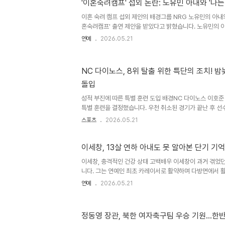
전략을 수립할 필요가 있습니다. 관련 업계는 이번 사태를 
'이혼숙려캠프' 섭외 논란: 노유민 아내와 '나는
구축에 더욱 힘쓸 것으로 보입니다. 향후 주가 추이 및 시
이혼 숙려 캠프 섭외 제안의 배경그룹 NRG 노유민의 아내와 
주가 상승은 국내 증시 전반에 긍정적인 영향을 미칠 것으로
혼숙려캠프' 출연 제안을 받았다고 밝혔습니다. 노유민의 
지를 공개하며 황당하다는 반응을 보였습니다. 해당 메시지
연예
2026.05.21
끼친 점에 대한 사과 내용이 담겼습니다. 출연 제안에 대
는 이혼할 정도는 아니며, 죽을 때까지 함께 살 것이라고 강조
순 역시 결혼 생활에 100000% 만족한다며 섭외를 인증
NC 다이노스, 8위 탈출 위한 특단의 조치! 밤
섭외에 대해 유쾌하면서도 단호한 입장을 보였습니다. '이혼
돌입
거 출연 사례'이혼숙려캠프'는 이혼 위기 부부들의 관계 회복
성적 부진에 따른 특별 훈련 도입 배경NC 다이노스 이호준
특별 훈련을 결정했습니다. 우천 취소된 경기가 끝난 후 
까지 특별 훈련에 참여했습니다. 이는 최근 2연패에 빠지며
스포츠
2026.05.21
팀의 부진을 타개하기 위한 조치입니다. 새로운 훈련 방식
스윙 연습을 넘어 선수들 간의 소통과 격려를 통해 팀 분위
다. 호텔 내 넓은 공간을 활용하여 타격 코치들과 함께 당
이세창, 13살 연하 아내도 못 알아본 단기 기
점검하고 개선하는 시간을 가집니다. 외국인 타자를 포함한
이세창, 충격적인 건강 상태 고백배우 이세창이 과거 겪었
원정을 가리지 않고 당분간 지속될 예정입니다. 훈련 방식의
니다. 그는 연예인 최초 카레이서로 활약하며 다방면에서 
억상실증으로 어려움을 겪었습니다. 당시 아내조차 알아보
연예
2026.05.21
니다. 단기 기억상실증으로 인한 혼란스러운 경험이세창은
를 회상하며, 잠에서 깨어났을 때 아내를 알아보지 못하고 
밝혔습니다. 당시 머릿속이 완전히 백지 상태가 된 듯한 
정동영 장관, 북한 여자축구팀 우승 기원…한반
다. 이러한 증상은 주변 사람들에게 큰 충격을 안겨주었습니