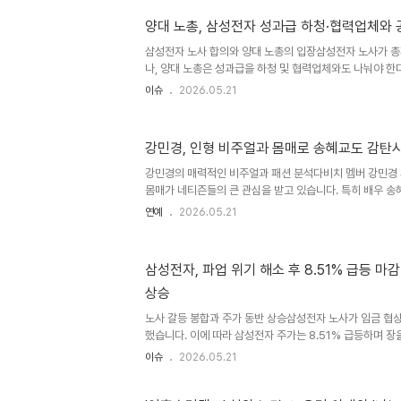
순 선물이 아닌 묵시적 청탁의 대가로 판단했습니다. 재판
양대 노총, 삼성전자 성과급 하청·협력업체와 
영향력을 행사할 수 있는 지위에 있었기에 통일교 측이 알
으로 보았습니다. 정교분리 훼손 및 양형 이유재판부는 피
삼성전자 노사 합의와 양대 노총의 입장삼성전자 노사가 총
분..
나, 양대 노총은 성과급을 하청 및 협력업체와도 나눠야 한
긴급 조정권 언급은 노사 자율 교섭 원칙을 훼손한다며 비
이슈
2026.05.21
과 노동계의 요구민주노총은 삼성전자의 성과가 정규직만의
정규직 노동자들의 노동과 지역사회 인프라가 결합한 결과
의 독식은 있을 수 없으며, 반드시 하청 노동자의 처우 개
강민경, 인형 비주얼과 몸매로 송혜교도 감탄
한다고 주장했습니다. 정부의 긴급 조정권 언급에 대한 비
해결을 지원하기는커녕, 긴급 조정권 발동 카드로 노동자를
강민경의 매력적인 비주얼과 패션 분석다비치 멤버 강민경 
비판했습니..
몸매가 네티즌들의 큰 관심을 받고 있습니다. 특히 배우 송
다. 강민경 씨는 최근 자신의 SNS에 상하이 여행 중 찍은 
연예
2026.05.21
진 속 강민경 씨는 베이지색 미니스커트와 베스트, 재킷을
선보였습니다. 강민경의 스타일링 팁과 몸매 관리 비결강민
른 비율을 자랑하며 시선을 사로잡았습니다. 먼 거리에서 
삼성전자, 파업 위기 해소 후 8.51% 급등 마감
한 이목구비는 더욱 돋보였습니다. 이러한 강민경 씨의 스
상승
을 주고 있습니다. 꾸준한 자기 관리를 통해 건강하고 아름
금해집..
노사 갈등 봉합과 주가 동반 상승삼성전자 노사가 임금 협
했습니다. 이에 따라 삼성전자 주가는 8.51% 급등하며 장
한 11.17%의 높은 상승률을 기록하며 시장의 긍정적인 
이슈
2026.05.21
및 시장 전망이번 노사 합의는 기업의 안정적인 운영과 투
미칠 것으로 예상됩니다. 투자자들은 향후 반도체 업황 개