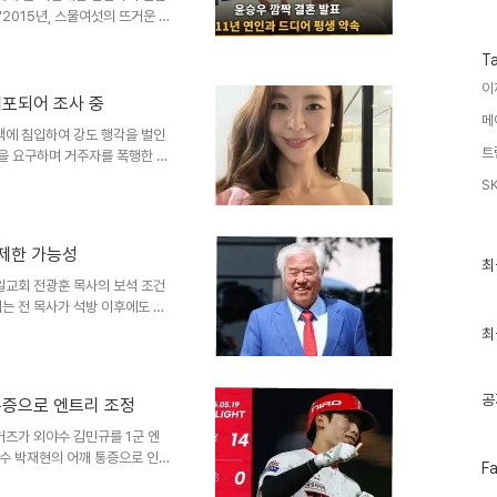
수
"2015년, 스물여섯의 뜨거운 여
습니다. 늘 곁을 지켜주고 있는
되었다고 고백했습니다. 연인과의
T
서로의 빈 곳을 채워주며 함께 웃
이
범한 하루 속에서도 늘 서로의
체포되어 조사 중
메
사람의 남편으로서, 그리고 무대
택에 침입하여 강도 행각을 벌인
다. 대중의 축복과 응원..
트
품을 요구하며 거주자를 폭행한 혐
를 입은 상태였습니다. 범행 과
S
의 자택에 침입하여 범행을 저질렀
을 타 집 밖으로 탈출하여 행인
 사건을 인지하게 되었습니다.
 제한 가능성
 만에 용의자가 자수한 장소에서
최
최
근
 경위와 계획 범죄 여부 ..
일교회 전광훈 목사의 보석 조건
글
는 전 목사가 석방 이후에도 지
과
찰은 주거지 제한 및 접촉 금지
인
최
훈 목사의 집회 참석 및 발언 내
기
글
하며 내란 옹호 발언과 정치적 발
 집회를 예고하는 등 사회적 파
공
 통증으로 엔트리 조정
조건 변경 필요성에 대한 지적을
검찰의 보석 조건 추가 ..
이거즈가 외야수 김민규를 1군 엔
수 박재현의 어깨 통증으로 인한
페
F
라온 것은 이번이 처음입니다.
이