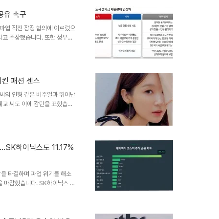
부는 김건희 씨가 대통령 직무에
공유 촉구
선을 기대하고 금품을 제공한 것
고인의 행위가 헌법 가치인 정교
파업 직전 잠정 합의에 이르렀으
다고 주장했습니다. 또한 정부의
판했습니다. 성과 공유의 정당성
 것이 아니라 하청·협력업체 비
라고 강조했습니다. 따라서 성과
선과 지역사회 환원으로 이어져야
시킨 패션 센스
판양대 노총은 정부가 노사 자율
 압박하며 자본의 편에 섰다고
씨의 인형 같은 비주얼과 뛰어난
혜교 씨도 이에 감탄을 표했습니
사진 여러 장을 공개했습니다. 사
 활용하여 독보적인 패션 감각을
경 씨는 여리여리한 몸매와 남다
촬영된 사진임에도 불구하고 뚜렷
…SK하이닉스도 11.17%
타일은 많은 이들에게 패션 영감
다운 몸매를 유지하는 비결이 궁
상을 타결하며 파업 위기를 해소
을 마감했습니다. SK하이닉스 또
반응을 이끌어냈습니다. 투자 전략
자 심리 회복에 긍정적인 영향을
선과 기업 실적에 주목하며 투자