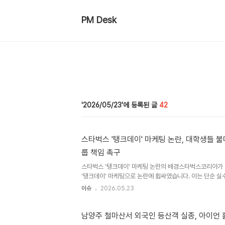
PM Desk
2026/05/23
42
스타벅스 '탱크데이' 마케팅 논란, 대학생들 불
룹 책임 촉구
스타벅스 '탱크데이' 마케팅 논란의 배경스타벅스코리아가 
'탱크데이' 마케팅으로 논란에 휩싸였습니다. 이는 단순 실
는 비판이 제기되었습니다. 기업 오너의 극우적 행태와 인
이슈
2026.05.23
왔습니다. 대학생 단체의 불매 운동 선언 및 요구 사항한
앞에서 기자회견을 열고 역사적 비극을 희화화한 스타벅스
신세계그룹 정용진 회장의 직접적인 사과와 자리 사퇴를 
남양주 철마산서 외국인 등산객 실종, 아이언 
불매운동을 이어가겠다고 선언했습니다. 신세계그룹의 대응