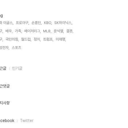
ag
화 이글스,
프로야구,
손흥민,
KBO,
SK하이닉스,
구,
배우,
가족,
메이저리그,
MLB,
윤석열,
결혼,
구,
국민의힘,
월드컵,
정치,
트럼프,
이재명,
성전자,
스포츠,
근글
인기글
근댓글
지사항
acebook
Twitter