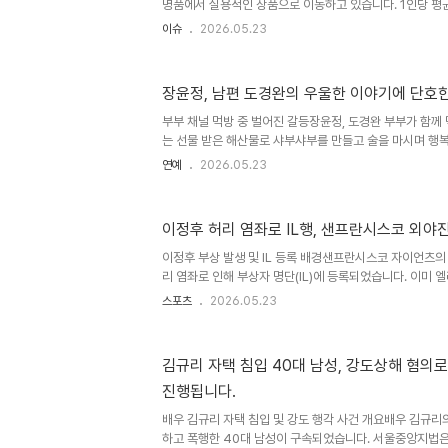
명품에서 실용적인 상품으로 이동하고 있습니다. 1인당 평
다. 15억 상금..
금액은 크게 증가하는 양상을 보입니다. 이는 단가는 낮추고
이슈
2026.05.23
의 변화를 시사합니다. 실용적 소비 증가와 주목받는 상품
중심에서 개인의 취향과 실용성을 중시하는 방향으로 전환되
서점 등에서의 소비가 크게 늘었으며, 패션 분야에서는 액세
장윤정, 남편 도경완의 우울한 이야기에 단호
의 성장이 두드러집니다. 이는 K-패션의 높은 디자인 완성
과로 분석됩니다. 가성비와 마케팅 강점 기업 주목소비 패
부부 채널 먹방 중 벌어진 갈등장윤정, 도경완 부부가 함께
성..
는 선물 받은 해산물로 샤부샤부를 만들고 술을 마시며 행
도경완은 자신의 채널 하락세에 대해 침울한 모습을 보였습
연예
2026.05.23
도경완의 서운함장윤정은 집에서 우울한 대화를 하고 싶지
만 해야 한다고 충고했습니다. 도경완은 주변 사람들이 자
주는 것에 서운함을 표현했습니다. 이에 장윤정은 우울한 
이정후 허리 염좌로 IL행, 샌프란시스코 외야진
하자고 단호하게 말했습니다. 부부의 일상과 방송 활동198
살 연하의 도경완과 결혼하여 슬하에 아들 하나와 딸 하나를
이정후 부상 발생 및 IL 등록 배경샌프란시스코 자이언츠의
운..
리 염좌로 인해 부상자 명단(IL)에 등록되었습니다. 이미 
탈한 상황에서, 주전 외야수 두 명이 동시에 전력에서 이탈
스포츠
2026.05.23
선수의 부상은 심각한 수준은 아닌 것으로 파악되고 있습니다
라모스 부상 상태이정후 선수는 부상자 명단 등록 날짜가 소
능할 것으로 예상됩니다. 반면, 엘리엇 라모스 선수는 오른
김규리 자택 침입 40대 남성, 강도상해 혐의
까지 수 주가 소요될 전망입니다. 이정후 선수의 상태는 빠
진행됩니다.
의 회복에 대한 긍정적인 전망을 내비쳤습니다. 대체 선수 
배우 김규리 자택 침입 및 강도 행각 사건 개요배우 김규리
하고 폭행한 40대 남성이 구속되었습니다. 서울중앙지법은