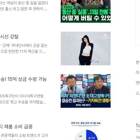
는 여성이 등산 중 길을 잃었다
장이 직접 사과문을 발표했습니
언 홀스'라고 말한 후 연락이 두
을 개시했습니다. 수색 작업 진
나 실종자를 발견하지 못했습니
 철마산 일대 수색을 재개했습니
을 겪고 있습니다. 향후 전망 및
 시선 강탈
으로, 당국은 신속한 수색을 통
사건은 등산객들의 안전에 대한
 '군체' 무대인사에서 군살 없는
으로 탄탄한 11자 복근을 드러
 않는 완벽한 자기 관리가 돋보였
분
은 환한 미소와 함께 자연스러운
 겸비한 비주얼은 현장의 뜨거운
이
복근 실화냐' 등의 반응을 보이며
! 15억 상금 수령 가능
 순항 중한편, 전지현이 출연하는
연
투를 그린 작품입니..
스
향여자축구단이 아시아축구연맹
1-0으로 꺾고 우승을 차지했습니
 국제 대회에서 우승한 쾌거입니
VP)까지 수상하는 영예를 안았습
수단이 8년 만에 남한을 방문하
방
To
인 접촉이었지만, 단절되었던 남
티 제품 소비 급증
문
To
문가들은 구조적인 조건이 변하지
자
 관광객들의 쇼핑 트렌드가 고가
Ye
를 기대하기 어렵다고 분석합니