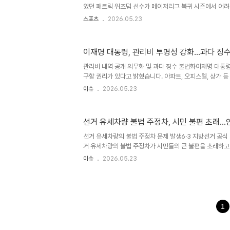
았던 패트릭 위즈덤 선수가 메이저리그 복귀 시즌에서 어려움
타이거즈에서 뛰던 시절 드러났던 약점이 다시 나타나며 타
스포츠
2026.05.23
현재 위즈덤 선수는 메이저리그 로스터에서 언제든지 마이
놓여 있습니다. 위즈덤의 약점과 시애틀의 고민위즈덤 선수
약한 모습을 보이며 홈런 개수에 비해 실질적인 기여도가 
이재명 대통령, 관리비 투명성 강화…과다 징수
이러한 약점은 최근 경기에서도 고스란히 드러나며 시애틀
다. 특히 낮은 쪽 변화구에 대한 대처 능력 부족이 문제점
관리비 내역 공개 의무화 및 과다 징수 불법화이재명 대통
위기..
구할 권리가 있다고 밝혔습니다. 아파트, 오피스텔, 상가 
과다 징수는 이제 불법으로 규정됩니다. 이는 공동주택 회계
이슈
2026.05.23
른 조치입니다. 회계감사 예외 규정 폐지 및 감사 절차 강
입주자 동의가 있을 경우 회계감사를 면제받을 수 있었습니
상 공동주택이 매년 감사 절차를 의무적으로 밟아야 합니다.
선거 유세차량 불법 주정차, 시민 불편 초래…
명성을 높이기 위함입니다. 비정상 정상화 선언과 국민적 
해 대한민국에서 모든 비정상이 정상화될 것이라고 강조했습
선거 유세차량의 불법 주정차 문제 발생6·3 지방선거 공식
합..
거 유세차량의 불법 주정차가 시민들의 큰 불편을 초래하고
차량이 횡단보도와 인도 사이에 주정차하여 교통을 방해하
이슈
2026.05.23
지적했습니다.이에 대한 항의와 함께 안전신문고에 신고하는
규 위반 및 단속 현황도로교통법은 교차로, 횡단보도, 어린
주정차를 엄격히 금지하고 있습니다.선거철마다 이러한 유
이 끊이지 않고 있으며, 지자체와 경찰은 이동 조치를 권
다.선거관리위원회에 등록된 유세차량에 한해 선거운동의 자
1
에는 예외가 적용되..