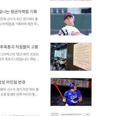
라마 방영 중단 및 콘텐츠 폐기
 수정을 약속했음에도 방영을 강
속 빛나는 평균자책점 기록
 문제가 된 장면 삭제 및 사과
금 회수 및 향후 전망논..
김진욱 선수가 최근 경기에서 불
(2자책점)을 기록하며 패전 투수
소 아쉬웠던 장면들이 있었습니
올 시즌 향상된 구위와 제구력을
르지 않아 6경기 연속 승리를
으로 낮았으며, 경기 중 야수들의
진 후폭풍과 직원들의 고통
 전망박세웅, 나균안 선수 역시
의 경우, 투구 내용에..
스타벅스의 '탱크 데이' 프로모
원의 폭로가 나왔습니다. 해당 프
큰 논란을 일으켰습니다. 이로
소식이 전해졌습니다. 현장 직원
 실무진은 고의가 아니라고 주장
왔습니다. 현장 직원들은 손님들
삼성 라인업 변경
소했습니다. 또한, 해당 실무진을
습니다. 스타벅스의 사과와 향후
형우 선수가 경기 직전 허리 불
 도중 발생한 왼쪽 허리의 통증
 최형우 선수는 상황에 따라 대
상최형우 선수는 해당 경기 전까
 뛰어난 기록을 보여주었습니다. 특
 타격감을 이어왔습니다. 이러한