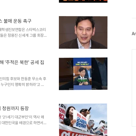
스
주고 있습니다. 범행 과정 및 피
북
 침입하여 금품을 요구하고 김규
트
. 피해자는 골절과 타박상 등 부
위
우 대담하고 잔혹했습니다. 사건
터
스 불매 운동 촉구
플
진 틈을 타 탈출하여 행인에게
한국대학생진보연합은 스타벅스코리
러
며, 현재 철저한 조사를 진행하
Ar
그
 이들은 정용진 신세계 그룹 회장
인
를 야기했다고 주장했습니다. 한
동 시작을 선언했습니다. 대학생
Ca
생 이후 전국 스타벅스 매장 앞
 불매를 촉구하고 있습니다. 기자
 '주적은 북한' 공세 집
스를 통해 불매 의지를 강조했
 반영하는 행동입니다. 정용진 회
국민의힘 후보와 한동훈 무소속 후
 누구인지 명확히 밝히라'고 압
건을 언급하며 주적에 대한 질문
또한, 국민을 주적으로 모는 정치
정치적 입장 관련 공방한동훈 후
 표현을 회피하는 경향이 있다고
기 청원까지 등장
. 한 후보는 대한민국의 공직자
 '21세기 대군부인'이 역사 왜
그는 북한을 압도적인 군사력과
의 대한민국을 배경으로 하면서도
곡 논란을 야기했습니다. 이는 국
하는 행위로 지적받고 있습니다.