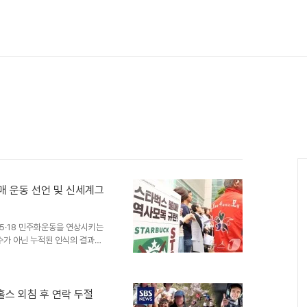
매 운동 선언 및 신세계그
5·18 민주화운동을 연상시키는
수가 아닌 누적된 인식의 결과라
식이 반영된 결과라는 주장이 나
국대학생진보연합은 스타벅스 본사
를 강력히 규탄했습니다. 이들은
요구했습니다. 대학생들이 앞장서
홀스 외침 후 연락 두절
 및 대중 반응논란 확산에 따라