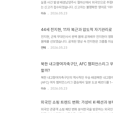
실종 사건 발생 배경남양주시 철마산에서 외국인으로 추정되
신세계그룹은 스타벅스코리아 대표를 해임하고 정용진 회
는 신고가 접수되었습니다. 신고자는 불명확한 영어로 '아이
다. 회사는 민..
절되었습니다. 당국은 해당 신고를 바탕으로 즉시 수색 작업
이슈
2026.05.23
행 상황소방 당국은 신고 접수 직후 야간 수색을 진행했으
다. 다음 날 오전, 인력 30여 명과 소방헬기까지 투입하여
다. 현재까지 실종자의 신원이나 정확한 위치 파악에 어려움
44세 전지현, 11자 복근과 압도적 자기관리로
대중 반응실종자의 휴대전화 배터리가 얼마 남지 않은 상황
해 안전하게 구조하는 데 총력을 기울이고 있습니다. 이 
전지현, 군체 무대인사서 완벽 몸매 공개배우 전지현이 영화
경..
몸매를 선보였습니다. 공개된 영상 속 전지현은 크롭톱 의상
내며 감탄을 자아냈습니다. 올해 44세라는 나이가 믿기지
연예
2026.05.23
습니다. 건강미 넘치는 비주얼, 네티즌 극찬 이어져전지현
포즈로 남다른 아우라를 발산했습니다. 우아함과 건강미를
환호를 이끌어냈습니다. 네티즌들은 '자기 관리 끝판왕', '
북한 내고향여자축구단, AFC 챔피언스리그 우승
극찬했습니다. 영화 '군체', 박스오피스 1위 기록하며 흥행
할까?
영화 '군체'는 정체불명의 감염자들에 맞서는 생존자들의 사
북한 내고향여자축구단의 역사적인 우승 배경북한 내고
(AFC) 여자 챔피언스리그 결승에서 일본 도쿄 베르디를 
다. 이는 북한 축구 클럽팀으로서 처음으로 남한에서 열린
이슈
2026.05.23
다. 김경영 선수는 결승골을 기록하며 대회 최우수선수(M
니다. 남북 스포츠 교류의 의미와 한계이번 대회는 북한 선
여 경기를 치렀다는 점에서 의미가 깊습니다. 비록 제한적
외국인 쇼핑 트렌드 변화: 가성비 K-패션과 뷰
북 스포츠 교류가 재개되는 계기가 되었습니다. 하지만 전
외국인 관광객 쇼핑 패턴 변화 분석한국을 방문하는 외국인
않는 한, 스포츠 교류만으로는 실질적인 외교 관계의 변화