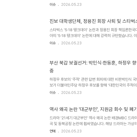
구속영장을 발부했습니다. 이 사건은 사회적으로 큰 충격을 
이슈
2026.05.23
해 상황 상세 분석피의자는 배우 김규리가 거주하는 주택에
리와 다른 여성을 폭행하여 다치게 한 혐의를 받고 있습니다
상을 입은 것으로 알려졌습니다. 피의자의 범행 수법이 매
진보 대학생단체, 정용진 회장 사퇴 및 스타벅
경과 및 향후 수사 전망피해자들은 피의자의 감시가 소홀해
스타벅스 '5·18 탱크데이' 논란과 정용진 회장 책임론
도움을 요청했습니다. 경찰은 신속하게 피의자를 검거하였으
아의 '5·18 탱크데이' 논란에 대해 강력히 규탄했습니다.
고 ..
의 사퇴를 요구하며 기업 소유주의 극우 인식이 이번 사태
이슈
2026.05.23
국의 역사를 모독하는 행위에 대한 응징을 촉구하며 불매운
들의 스타벅스 불매 운동 및 퍼포먼스 진행대진연은 논란 발
에서 1인 시위를 진행하며 정용진 회장의 사퇴와 스타벅스
부산 북갑 보궐선거: 박민식·한동훈, 하정우 향해
회견에서는 스타벅스 텀블러를 쓰레기봉투에 버리는 퍼포먼
중
습니다. 이는 기업의 역사 인식 부재에 대한 대중의 불만을
장 사..
하정우 후보의 '주적' 관련 답변 회피에 대한 비판박민식 
보가 더불어민주당 하정우 후보를 향해 '대한민국의 주적이
박했습니다. 박 후보는 하 후보가 천안함과 연평도 피격 사
이슈
2026.05.23
을 회피한 것은 안보관이 파탄 난 것이라고 비판했습니다. 
인은 지도자가 될 자격이 없다고 주장했습니다. 안보관 및 
보는 민주당 정치인들이 북한과의 대화를 위해 주적이라는
역사 왜곡 논란 '대군부인', 지원금 회수 및 폐
지적하며, 하 후보 역시 같은 생각인지 의문을 제기했습니다
드라마 '21세기 대군부인' 역사 왜곡 논란 배경MBC 드라마
라면 주적에 대한 질문에 즉답해야 한다고 강조했습니다. 
곡 및 동북공정 논란에 휩싸였습니다. 해당 드라마는 가상
국력으로..
중국식 복식, 예법, 어휘를 차용하여 문화 공정 및 역사 왜
연예
2026.05.23
민 정서를 유린하고 대한민국의 문화적 정체성을 왜곡 전파