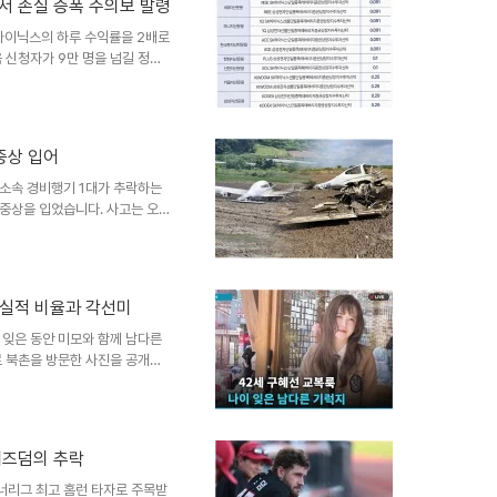
서 손실 증폭 주의보 발령
 및 전망최형우 선수가 빠진 삼
성했습니다. 선발 투수로..
하이닉스의 하루 수익률을 2배로
 신청자가 9만 명을 넘길 정도
 수익률을 두 배로 추종하며, 매
품의 구조적 특징과 잠재적 위험
 매일 수익률을 재산정하는 복리
지만, 박스권 장세에서는 원금이
 중상 입어
있습니다. 특히 장 마감 직전의
시 유의사항 및 시장 전망..
소속 경비행기 1대가 추락하는
 중상을 입었습니다. 사고는 오후
 사고 조사 진행 상황초당대학교는
 소속 경비행기에서 발생했습니
실을 통보하고 정확한 추락 원인
기울이고 있습니다. 향후 조치 및
현실적 비율과 각선미
높아지고 있습니다. 당국은 철저
 마련할 것입니다. 관련 기..
 잊은 동안 미모와 함께 남다른
로 북촌을 방문한 사진을 공개하
트와 킬힐을 매치한 모습은 과거
패션 스타일링과 비율 칭찬공개된
고 곧게 뻗은 다리를 강조했습니
위기를 연출했습니다. 팬들은 그
 위즈덤의 추락
 보였습니다. 구혜선의 최근 근황
조심하라는 안부를 전했습니다...
너리그 최고 홈런 타자로 주목받