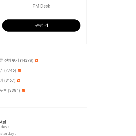
PM Desk
구독하기
류 전체보기
(14298)
슈
(7746)
예
(3167)
포츠
(3384)
tal
day :
sterday :