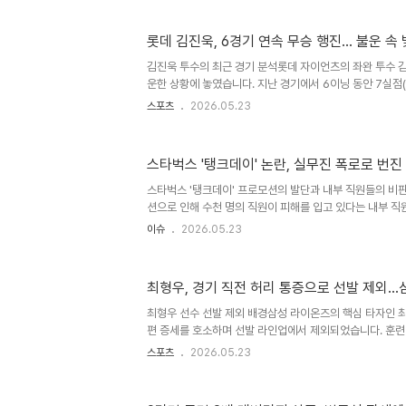
국회 청원 및 제작진의 대응국회 전자청원 홈페이지에는 드
를 요구하는 청원이 등장했습니다. 청원인은 제작진이 사후
롯데 김진욱, 6경기 연속 무승 행진... 불운 
행하는 것은 매국적 연출이라고 비판했습니다. 이에 제작진은
문을 발표했으나 비판 여론은 사그라들지 않고 있습니다. 지원
김진욱 투수의 최근 경기 분석롯데 자이언츠의 좌완 투수 
운한 상황에 놓였습니다. 지난 경기에서 6이닝 동안 7실점
가 되었습니다. 하지만 실점 과정에서 야수진의 지원이 다
스포츠
2026.05.23
다. 김진욱 선수의 시즌 성적 및 지원 현황김진욱 선수는 
바탕으로 좋은 투구를 선보이고 있습니다. 그러나 승운이 따
기록하지 못하고 있습니다. 특히 타선의 득점 지원이 1.80
스타벅스 '탱크데이' 논란, 실무진 폭로로 번
실책도 4개나 발생했습니다. 동료 투수들과의 비교 및 향후
과거 승리 없이 긴 시간을 보낸 경험이 있습니다. 김진욱 선수
스타벅스 '탱크데이' 프로모션의 발단과 내부 직원들의 비판
션으로 인해 수천 명의 직원이 피해를 입고 있다는 내부 직
로모션은 5·18 민주화운동을 연상시킨다는 비판을 받으며 
이슈
2026.05.23
인해 직원들의 성과급 지급마저 위기에 처했다는 안타까운 
들의 고충과 책임자 징계에 대한 불만논란의 단초를 제공한
하며 아무런 죄책감 없이 행동하고 있다는 내부 증언이 나
최형우, 경기 직전 허리 통증으로 선발 제외…
의 눈치를 보며 대신 사과해야 하는 고통을 겪고 있다고 호
신임했던 임원들만 해고되는 상황에 대한 불만도 제기되었
최형우 선수 선발 제외 배경삼성 라이온즈의 핵심 타자인 최
채..
편 증세를 호소하며 선발 라인업에서 제외되었습니다. 훈련
으로 인해 선수 보호 차원에서 이러한 결정이 내려졌습니다.
스포츠
2026.05.23
타로 출전할 가능성도 있습니다. 최형우 선수의 최근 활약
지 타율 3할6푼2리, 7홈런, 34타점, OPS 1.035라는
히 최근 10경기에서 타율 3할8푼2리를 기록하며 뜨거운