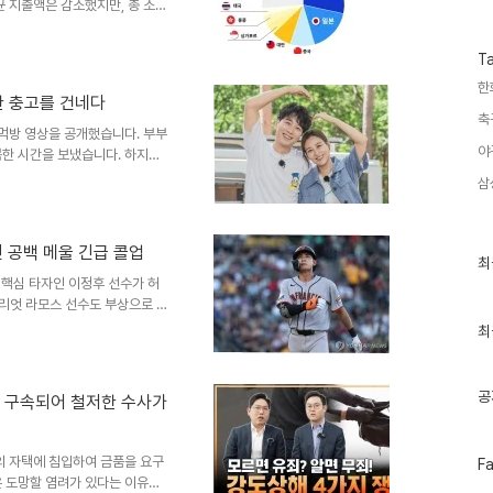
수
균 지출액은 감소했지만, 총 소비
 구매 횟수를 늘리는 소비 패턴
군외국인 관광객의 소비는 명품
T
었습니다. 특히 가챠샵, 문구,
한
서리, 스포츠웨어, 언더웨어 등
한 충고를 건네다
도와 합리적인 가격이 작용한 결
축
턴 변화에 따라 증권가에서는 가
 먹방 영상을 공개했습니다. 부부
야
복한 시간을 보냈습니다. 하지만
니다. 장윤정의 단호한 조언과
삼
 않다며 희망차고 즐거운 이야기
신보다 아내 장윤정을 더 좋아해
이야기 대신 기분 좋은 이야기만
 공백 메울 긴급 콜업
0년생인 장윤정은 2013년 두
최
최
근
 두고 있습니다. 부부는 함께
 핵심 타자인 이정후 선수가 허
글
엘리엇 라모스 선수도 부상으로 이
과
하게 되었습니다. 하지만 이정후
인
최
. 이정후의 예상 복귀 시점 및
기
글
급 적용되어 이달 말 복귀가 가
 대퇴사두근 부상으로 인해 복귀
공
로 구속되어 철저한 수사가
르게 호전되고 있으며, 감독은 그
콜업 및 기대감샌프란시..
페
의 자택에 침입하여 금품을 요구
F
이
 도망할 염려가 있다는 이유로