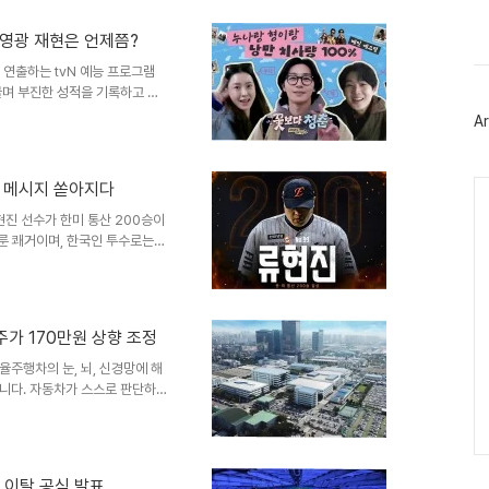
스
, 최소 4개월의 시간이 필요합
북
시장이 장기간 '리스크 프리미
트
 영광 재현은 언제쯤?
 때문에 에너지 시장의 실질적인
위
장 정상화 전망전문가들은 공급망
 연출하는 tvN 예능 프로그램
터
플
물며 부진한 성적을 기록하고 있
러
 큰 사랑을 받았던 것과는 대조적
Ar
그
기 여행 계획을 세웠으나 현실적
인
상치 못한 난관과 출연진의 고군
구하지 못할 위기에 처했으나 다
Ca
하 메시지 쏟아지다
운 저녁 식사를 즐겼지만, 다음
지며 좌절감을 맛보았습니다. 광주
현진 선수가 한미 통산 200승이
이룬 쾌거이며, 한국인 투수로는
⅔이닝 동안 2실점으로 퀄리티 스
한 축하 메시지 공개경기 후 전
하 영상이 상영되었습니다. 특히
 감동을 선사했습니다. 이들은
주가 170만원 상향 조정
토이자 리더가 되어주었다고 전했
동료들의 축하 영상에 놀라움과
주행차의 눈, 뇌, 신경망에 해
니다. 자동차가 스스로 판단하고
키지, 컴포넌트 사업부의 동반
삼성전기의 목표 주가를 170만
 부품 수요 증가자율주행차뿐만 아
FC-BGA 수요가 급증할 것으로
명 이탈 공식 발표