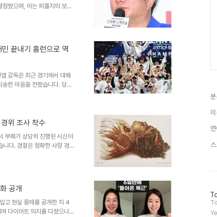
결정했으며, 이는 피플지의 보도
 유지하며 두 아들의 공동 양육
정적 관계두 사람의 측근은 제이
으로도 훌륭한 관계를 유지할 것
로서 함께 시간을 보낸 것으로
해민 끝내기 홈런으로 역
히 지켜왔으며, 자녀들을 대중에
습니다. 만남부터 현재까지의 활
경엽 감독은 최근 경기에서 대패
죄송한 마음을 전했습니다. 당초
이려 했으나, 부상 선수 발생과
분
불구하고 시간과 돈을 들여 경기
사과의 뜻을 표했습니다. 박해민
이
해민 선수가 역전 끝내기 스리런
 경위 조사 착수
연
수는 팬들의 조기 퇴장에 대해 죄
서 부패가 상당히 진행된 시신이
메가 트윈스 포'가 돌아올 것이
스
니다. 경찰은 정확한 사망 경위
를 받고 출동한 소방당국이 신속
고 있습니다. 경찰은 시신을 인
황현재 경찰은 주변 탐문 수사를
 및 사망 경위에 대한 조사가 계
변화 공개
될 것입니다. 사건 요약 및 향후
방
To
 수사가 진행 중입니다...
문
입고 현실 몸매를 공개한 지 4
To
자
지며 다이어트 의지를 다졌으나,
Ye