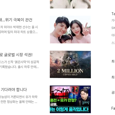
수
 영상을 보고 충격을 받아 다이어
공개미자는 자신의 SNS를 통해
 약 3kg 감량에 성공했음을 알
T
는 영상에서는 이전 바캉스룩 영
험대…위기 극복이 관건
가
었습니다. 다이어트 의지가 약해
 비교 및 솔직한 심경미자..
차 외야수 박재현 선수는 올 시
S
기록하며 팀의 최대 히트 상품으로
야
홈런, 17타점을 기록하며 맹활약
자신만의 타격 메커니즘을 구축하
스
의 탁월한 능력박재현 선수는 프
야구 센스와 빠른 발을 바탕으로
로 글로벌 시장 석권!
을 받은 듯한 센스 넘치는 주루
최
이러한 유형의 선수는 ..
최
비스가 신작 '붉은사막'의 성공적
근
 기록했습니다. 출시 하루 만에
글
 반응을 얻었습니다. 이는 펄어
과
자체 엔진 기술력과 운영 노하우
인
최
기
사막'과 '검은사막'의 글로벌 흥
글
엔진'은 광활한 오픈월드 구현,
지 기다려야 합니다
였습니다. 또한, '검은사막'의
공
공적인 시장 안착에 중요한..
 가능성이 거론되면서 유가 하락
완전한 정상화는 올해 안에는 사
입니다.종전 협상이 급물살을 타
페
F
있습니다. 유가 안정의 걸림돌과
이