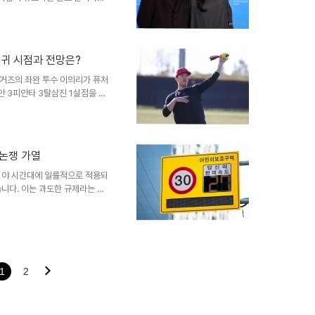
해 있었으며, 아들은 많이 성장
란올해 들어 세 번째로 포착된 이
기 하남시 미사숲공원에서도 두
. 홍상수 감독이 법률상 유부남
복귀 시점과 전망은?
니다. 영화 작업 및 연인 관계
때는 틀리다'를 통해 인연..
이거즈의 좌완 투수 이의리가 퓨처
 3피안타 3탈삼진 1실점을 기
군 정규시즌에서 단 한 번도 달
 과제총 13명의 타자를 상대하
다. 사사구를 줄이는 것은 긴
 선수는 이번 경기를 통해 사사
 논쟁 가열
회복과 1군 복귀 전망자신의 투
제입니다. 결과에 대한 부담감으
심야 시간대에 일률적으로 적용되
니다. 이는 과도한 규제라는 지
있습니다. 합리적인 규제 완화라
시간제 스쿨존 운영 현황 및 시민
도 제한이 도입되어 운영되고 있
적이라는 의견과, 획일적인 규제
니다. 고학년 학생들의 심야 통
 교통사고 현황 및 향후 전..
1
2