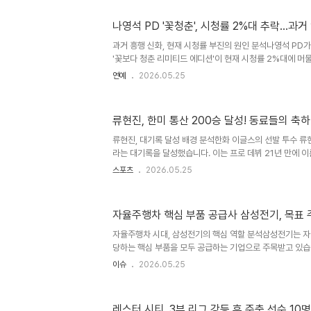
예상되는 시차가장 큰 걸림돌은 기뢰 제거와 항로 확보인데
니다.안전이 확인되어도 위험 요소가 여전하다고 판단하는 
나영석 PD '꽃청춘', 시청률 2%대 추락…과거
엄'을 요구할 것이기 때문입니다.이러한 물류와 금융 비용
정상화에는 상당한 시차가 존재합니다. 공급망 복구 및 시
과거 흥행 신화, 현재 시청률 부진의 원인 분석나영석 PD가
의 물리적 복..
'꽃보다 청춘 리미티드 에디션'이 현재 시청률 2%대에 머
습니다. 과거 시즌3에서는 최고 시청률 11.8%를 기록하며
연예
2026.05.25
인 상황입니다. 이번 시즌에서는 출연진들이 제주도 당일치
인 문제에 부딪히며 시청률 하락세를 보이고 있습니다. 예
분투지난 방송에서는 출연진들이 보성 녹차밭에서 숙소를 
류현진, 한미 통산 200승 달성! 동료들의 축
행히 민박집을 얻는 데 성공했습니다. 숙박비를 아껴 호화로
날 '베네핏 뽑기'에서 원하는 차를 뽑지 못해 계획이 틀어
류현진, 대기록 달성 배경 분석한화 이글스의 선발 투수 류
로..
라는 대기록을 달성했습니다. 이는 프로 데뷔 21년 만에 
역대 두 번째 기록입니다. 류현진 선수는 이날 경기에서 6
스포츠
2026.05.25
타트 피칭을 선보이며 승리를 이끌었습니다. 동료들의 따뜻
광판에는 류현진 선수의 메이저리그 시절 동료들이 보낸 축
코디 폰세와 라이언 와이스의 한국어 메시지는 팬들에게 큰
자율주행차 핵심 부품 공급사 삼성전기, 목표 
류현진 선수가 자신들에게 영감을 주는 존재이며, 좋은 멘
습니다. 류현진 선수의 소감 및 향후 목표류현진 선수는 
자율주행차 시대, 삼성전기의 핵심 역할 분석삼성전기는 자율
감..
당하는 핵심 부품을 모두 공급하는 기업으로 주목받고 있습
움직이는 자율주행 기술의 발전은 삼성전기의 광학통신, 패
이슈
2026.05.25
성장을 이끌 것으로 기대됩니다. 이에 따라 NH투자증권은 
원으로 상향 조정했습니다. AI 서버 시장에서의 삼성전기
니라 인공지능(AI) 서버 시장에서도 삼성전기의 MLCC와 
레스터 시티, 3부 리그 강등 후 주축 선수 10