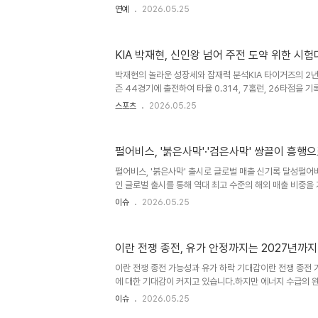
이제는 눈에 띄는 변화를 인증했습니다. 결혼 전 리즈 시절
연예
2026.05.25
트를 결심하게 되었다고 합니다. 체중 감량 과정 및 결과 
클렌즈 4일차에 체중계에 50.6kg이 찍힌 사진을 공개하며
렸습니다. 브라톱과 청반바지를 입고 직접 눈바디를 체크하
KIA 박재현, 신인왕 넘어 주전 도약 위한 시
상과 비교했을 때 확연히 달라진 복부 라인을 확인할 수 있
질 때도 있었지만, 결국 목표를 달성했습니다. 다이어트 전후
박재현의 놀라운 성장세와 잠재력 분석KIA 타이거즈의 2년
즌 44경기에 출전하여 타율 0.314, 7홈런, 26타점을 
떠올랐습니다. 특히 5월에는 19경기에서 타율 0.346, 6
스포츠
2026.05.25
했습니다. 좌투수와 우투수 모두에게 강한 면모를 보이며 
고 결과로 증명하고 있습니다. 외야수 및 주루 플레이에서
로 데뷔 후 외야 수비를 다시 배웠음에도 불구하고 뛰어난 
펄어비스, '붉은사막'·'검은사막' 쌍끌이 흥행으
빠르게 수비력을 향상시켰습니다. 또한, 고영민 코치의 영향
플레이로 팀에 득점과 실점 방지에 크게 기여하고 있습니다. 
펄어비스, '붉은사막' 출시로 글로벌 매출 신기록 달성펄어
인 글로벌 출시를 통해 역대 최고 수준의 해외 매출 비중을
200만 장 판매를 돌파하며 북미와 유럽 시장에서 폭발적인
이슈
2026.05.25
비스의 글로벌 브랜드 인지도 상승에 크게 기여했습니다. 
가 흥행의 원동력펄어비스의 자체 게임 엔진 기술력은 '붉은
행을 이끄는 핵심 동력입니다. 자체 개발한 '블랙스페이스 
이란 전쟁 종전, 유가 안정까지는 2027년까
사실적인 물리 효과, 고품질 그래픽 등 뛰어난 기술력을 선보
12년간 축적된 글로벌 서비스 운영 경험은 '붉은사막'의 성
이란 전쟁 종전 가능성과 유가 하락 기대감이란 전쟁 종전
에 대한 기대감이 커지고 있습니다.하지만 에너지 수급의 
실상 어렵고 내년은 되어야 가능할 것이라는 전망이 지배적
이슈
2026.05.25
면서 시장의 시선은 호르무즈 해협 재개방 시점에 쏠리고 