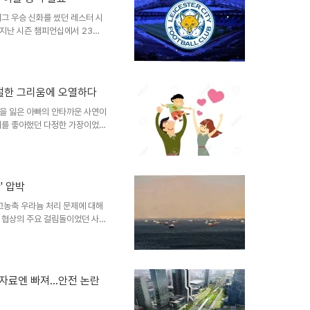
적인 전원 공급을 위한 MLCC의
증가는 FC-BGA 기판의..
리그 우승 신화를 썼던 레스터 시
 지난 시즌 챔피언십에서 23위
즌 동안의 재정 규정 위반으로 인
 이탈 및 계약 상황이번 여름,
했습니다. 주장 히카르두 페레이
니다. 임대 선수들 역시 계약 만
절절한 그리움에 오열하다
 재계약 논의가 진행 중입니다.
016 시즌 500..
을 잃은 아빠의 안타까운 사연이
기를 좋아했던 다정한 가장이었습
 수 없다는 사실이 아빠에게는 가
의 걱정아빠의 장애가 아이들에게
역할놀이에서 '다리가 잘렸다'는
아이들이 아빠의 장애를 인식하고
' 압박
박사의 위로와 딸의 속마음오은영
 여기라는 따뜻한 위로를 건넵니
고농축 우라늄 처리 문제에 대해
 협상의 주요 걸림돌이었던 사안
자의 승인 절차가 필요할 것으로
통령은 협상에 서두르지 말 것을
 이는 과거 오바마 행정부의 이
여줍니다. 협상 결렬 시 군사적
의자료엔 빠져…안전 논란
 반응호르무즈 해협 개방과 고농
 것으로 보입니다. 국..