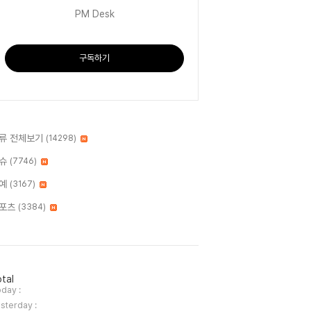
PM Desk
구독하기
류 전체보기
(14298)
슈
(7746)
예
(3167)
포츠
(3384)
tal
day :
sterday :