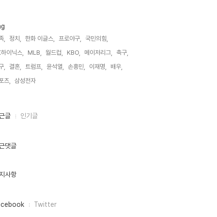
ag
족,
정치,
한화 이글스,
프로야구,
국민의힘,
K하이닉스,
MLB,
월드컵,
KBO,
메이저리그,
축구,
구,
결혼,
트럼프,
윤석열,
손흥민,
이재명,
배우,
포츠,
삼성전자,
근글
인기글
근댓글
지사항
acebook
Twitter