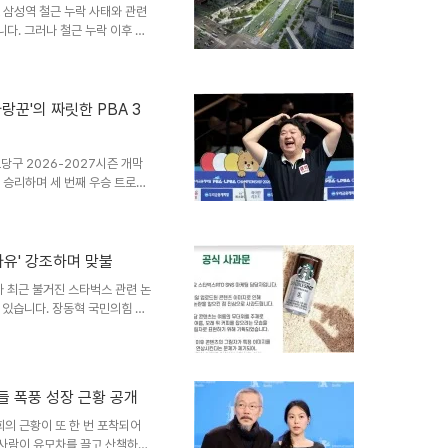
 삼성역 철근 누락 사태와 관련
다. 그러나 철근 누락 이후 열
것으로 확인되었습니다. 이는 서
한 자리였음에도 불구하고, 실무
여줍니다. 회의자료 누락과 안전
면, 지난해 12월 관계기관 회
사랑꾼'의 짜릿한 PBA 3
계획이 명시되지 않았습니다. 해
역 무정차 통과, 후속 궤도공사,
당구 2026-2027시즌 개막
 승리하며 세 번째 우승 트로피
금 4억 9550만원을 기록하며
준우승의 아쉬움을 털어내는 값진
전 드라마결승전 초반 두 세트를
중력으로 3세트부터 반격을 시작
자유' 강조하며 맞불
-5로 뒤지던 상황을 15-12로
 최근 불거진 스타벅스 관련 논
 승리하며 세트스코어 3-..
 있습니다. 장동혁 국민의힘 대
패로 삼는 후보도 사퇴해야 한다고
민심을 스타벅스로 돌리려는 '지
 및 핵심 메시지장동혁 대표는
천 철회를 요구하며, '죽창가냐
들 폭풍 성장 근황 공개
'내 커피는 내가 고른다는 자유
 6월 3일까지 지속될 것이라고
희의 근황이 또 한 번 포착되어
 사람이 유모차를 끌고 산책하는