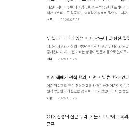
예상됩니다. AI 반도체는 더 많은 전력을 사용하므로 안정
중요성이 커지고 있으며, AI 가속기와 자율주행 칩의 복잡성 
레스터 시티의 3부 리그 강등 배경 분석10년 전 프리미어
티가 3부 리그로 강등되는 충격적인 상황에 직면했습니다.
를 기록하며 리그1 강등이 확정되었습니다. 이는 지난 3시
스포츠
2026.05.25
한 승점 삭감 징계가 결정적인 영향을 미쳤습니다. 주요 선수
레스터 시티는 주축 선수 10명이 팀을 떠난다고 공식 발표
라를 포함한 여러 선수들이 계약 만료로 팀을 떠나게 되었습
두 팔과 두 다리 잃은 아빠, 쌍둥이 딸 향한 
료로 복귀할 예정입니다. 다만, 골키퍼 아스미르 베고비치는
레스터 시티의 과거 영광과 현재 상황레스터 시티는 2015-2
비극적 사고와 가장의 고통덤프트럭 사고로 두 다리와 왼팔
공개됩니다. 사고 전 아빠는 쌍둥이 딸들과 몸으로 놀아주
니다. 아이들을 더는 손으로 안아줄 수 없고 몸으로 놀아줄
연예
2026.05.25
장 큰 정신적 고통으로 다가옵니다. 아이들의 상처와 부모
상처로 남을까 부부는 깊은 걱정을 토로합니다. 아이들은 
말을 하고, 그림 속 아빠의 모습도 달라졌습니다. 부모는 
이란 핵폐기 원칙 합의, 트럼프 '나쁜 협상 없다
사람들의 시선 때문에 상처받을까 두려워합니다. 오은영 
박사는 아빠의 장애를 부끄러운 것이 아닌 생존의 훈장으로
이란 핵 문제의 핵심 쟁점과 합의 배경미국과 이란이 이란 
다..
원칙적인 합의에 접근한 것으로 보도되었습니다. 이는 종전
에 대한 진전을 의미합니다. 최종 합의에는 양국 최고 지도
이슈
2026.05.25
예상됩니다. 트럼프 대통령의 협상 전략 및 입장트럼프 대
지시하며, '나쁜 협상은 하지 않을 것'이라고 강조했습니다.
란 핵 합의와는 차별화된 접근 방식을 취하겠다는 의지를 보
GTX 삼성역 철근 누락, 서울시 보고에도 회
압박 가능성도 시사했습니다. 향후 협상 전망 및 국제 사회
증폭
축 우라늄 처리 방식 등 세부 사항에 대한 추가 협상이 필요할