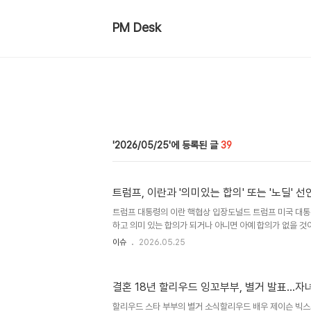
PM Desk
2026/05/25
39
트럼프, 이란과 '의미있는 합의' 또는 '노딜' 
트럼프 대통령의 이란 핵협상 입장도널드 트럼프 미국 대통
하고 의미 있는 합의가 되거나 아니면 아예 합의가 없을 것
오바마 행정부의 핵합의와는 정반대가 될 것이라고 강조했
이슈
2026.05.25
합의는 이란의 핵무기 개발을 용인하는 것이라며 자신은 그
덧붙였습니다. 종전 양해각서 체결 임박과 쟁점이러한 언급
전을 위한 양해각서 체결이 임박했다는 신호가 속출하는 가
결혼 18년 할리우드 잉꼬부부, 별거 발표…자
은 60일 휴전 연장과 호르무즈 해협 개방, 핵 프로그램 협
도되었습니다. 그러나 양측은 이란의 농축 우라늄 비축분 등
할리우드 스타 부부의 별거 소식할리우드 배우 제이슨 빅스와