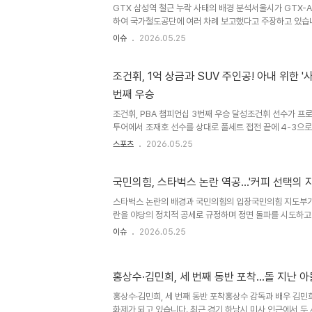
GTX 삼성역 철근 누락 사태의 배경 분석서울시가 GTX-A
하여 국가철도공단에 여러 차례 보고했다고 주장하고 있습니
린 관계기관 회의자료에는 보강공사 계획이 포함되지 않은 
이슈
2026.05.25
울시와 공단 등이 후속 궤도공사와 운영 안전 현안을 논의
자료에 철근 누락 기둥과 보강계획이 반영되지 않았음을 보
관리의 문제점국가철도공단으로부터 입수한 회의자료에 따르
조건휘, 1억 상금과 SUV 주인공! 아내 위한 '
의자료에는 지하 5층 승강장 기둥 철근 누락 및 보강공사 
번째 우승
당 회의는 서울시, 공단, 코레일, GTX-A 운영사 등이 삼성
운영..
조건휘, PBA 챔피언십 3번째 우승 달성조건휘 선수가 프로
투어에서 조재호 선수를 상대로 풀세트 접전 끝에 4-3으로
를 들어 올렸습니다. 이번 우승으로 조건휘 선수는 누적 상
스포츠
2026.05.25
상금 랭킹 6위로 올라섰습니다. 지난 시즌 월드챔피언십 
성과를 거두었습니다. 결승전 명승부, 조건휘의 놀라운 역
내주며 어려운 상황에 놓였으나, 조건휘 선수는 놀라운 집
국민의힘, 스타벅스 논란 역공…'커피 선택의 
했습니다. 3세트를 15-4로 따낸 데 이어 4세트에서도 12
스타벅스 논란의 배경과 국민의힘의 입장국민의힘 지도부가
역전시키며 승부를 원점으로 돌렸습니다. 이어진 5세트에서도
란을 야당의 정치적 공세로 규정하며 정면 돌파를 시도하고
표는 스타벅스의 5·18 모독을 문제 삼으려면 5·18을 방
이슈
2026.05.25
주장했습니다. 이는 이재명 대표의 재판 취소 특검에 대한 
선용 인민재판'이라고 비판했습니다. 국민의힘의 대응 전략
5·18 전야 광주에서 부적절한 행동을 했던 타 후보들의 공
홍상수·김민희, 세 번째 동반 포착…돌 지난 아
스타벅스냐'를 국민들이 심판해달라고 호소했습니다. 또한 
시민의 의지를 보여주자'고 강조하며, 스타벅스 불매 운동이
홍상수·김민희, 세 번째 동반 포착홍상수 감독과 배우 김민
예측..
화제가 되고 있습니다. 최근 경기 하남시 미사 인근에서 두