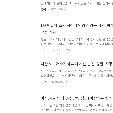
수준에 ..
만에 별거에 들어갔습니다. 두 사람은 각자의 길을 걷기로 
를 통해 알려졌습니다. 대변인은 이들이 여전히 좋은 관계를
연예
2026.05.25
에 집중하고 있다고 밝혔습니다. 별거 후에도 이어지는 긍
슨 빅스와 제니 몰렌이 매우 친밀하게 연결되어 있으며 앞
이라고 전했습니다. 실제로 제이슨 빅스의 생일에는 가족으
LG 팬들의 조기 퇴장에 염경엽 감독 사과, 박
알려졌습니다. 이들은 오랜 결혼 생활 동안 사생활을 조용
전승 거둬
게 자주 공개하지 않고 가족의 일상을 조심스럽게 공유해왔
동제이슨..
팬들의 조기 퇴장에 대한 감독의 사과와 경기 상황 분석염
하는 경우가 늘어나고 팬들이 일찍 자리를 뜨는 점에 대해 
필승조급 투수들로 추격조를 채워 일찍 포기하는 경기를 줄
스포츠
2026.05.25
타선 부진으로 현실적인 판단이 불가피했습니다. 그럼에도 
장을 찾은 팬들에게 좋은 경기를 보여주지 못한 점에 대해 
의 끝내기 홈런과 팬들에게 전하는 메시지9회말 2사 후 박
아산 도고저수지서 부패 시신 발견, 경찰, 사망
홈런을 터뜨리며 6-4로 승리했습니다. 경기 후 박해민 선
도고저수지 시신 발견 사건 개요충남 아산시 도고저수지에
송한 마음을 전하며, 믿고 함께 버텨준다면 신바람 야구와 '
발견되었습니다. 낚시하던 시민의 신고로 사건이 접수되었습
라..
를 조사하고 있습니다. 신고 및 인양 과정시민의 119 신고
이슈
2026.05.25
하게 시신을 인양했습니다. 인양된 시신은 남성으로 추정되
계받아 본격적인 수사에 돌입했습니다. 경찰 수사 진행 상
진행하며 사망 원인을 파악하고 있습니다. 시신의 신원 확인
미자, 4일 만에 3kg 감량 성공! 바캉스룩 핏 
속될 예정입니다. 사건의 전말이 밝혀질 때까지 수사는 계속
전망아산 도고저수지에서 발견된 부패 시신 사건은 현재 경찰
미자의 급격한 체중 감량 배경코미디언 미자가 바캉스룩을 
일 만에 놀라운 변화를 보여주었습니다. 이전에는 배를 만