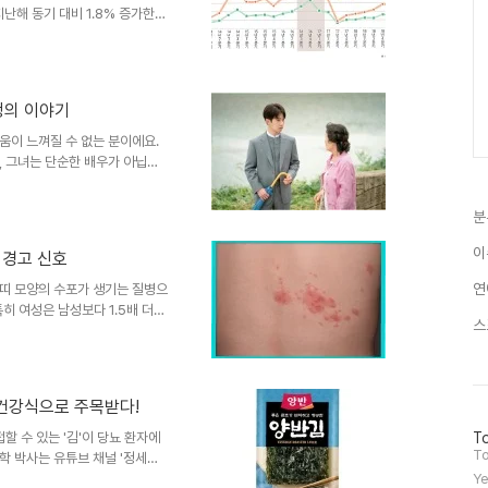
난해 동기 대비 1.8% 증가한
대만을 제치고 가장 많은 수를 기
고 소비는 줄어드는 아이러니한
증가로 인해 소비 패턴이 변화하
외국인 대상 면세점 매출은 2019
정의 이야기
어들었습니다. 이러한 상황은 관
트 업계의 호황방한 ..
움이 느껴질 수 없는 분이에요.
, 그녀는 단순한 배우가 아닙니
닌 인물로, 드라마 '천국보다 아
선사했습니다. 이 드라마는 김혜자
분
이야기로, 많은 시청자들에게 감
남기며, 류덕환은 그녀와의 재회
이
 경고 신호
정적인 연결을 느꼈다고 전했습니
환은 김혜자와의 재회를 통해 많
연
띠 모양의 수포가 생기는 질병으
특히 여성은 남성보다 1.5배 더
스
명 중 1명꼴로 대상포진에 걸릴 수
 교수는 대상포진의 주요 위험군
지목했습니다. 면역력이 약해지면
상포진의 전조증상, 놓치지 마세
 건강식으로 주목받다!
 있으며, 이는 피부 병변이 나
시기에는 진단이 어려운 경우..
방
할 수 있는 '김'이 당뇨 환자에
To
문
To
학 박사는 유튜브 채널 '정세연
자
칼슘, 마그네슘, 인 등의 미네랄
Ye