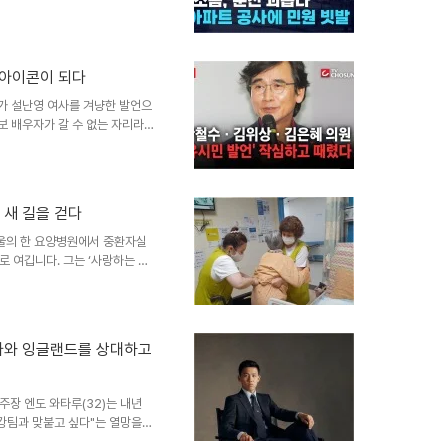
지합니다. 이는 지난 해보다 4%
법 주차 등이 포함됩니다. 아파
 간의 갈등을 유발할 수 있는 요
번째로 많은 민원은 소음 문제로,
 아이콘이 되다
테리어와 공사로 인한 소음, 벽
는 입주민의 생활 질을 ..
가가 설난영 여사를 겨냥한 발언으
보 배우자가 갈 수 없는 자리라
개인의 의견이라기보다는 더 깊은
발언을 남성우월주의와 학력우월주
를 들어, 이인선 선대위 여성본부
따라 그 가치가 결정되는 것이냐
 새 길을 걷다
어 사회 전반의 성평등 문제까지
다양한 시각정치권에서도 유시민
울의 한 요양병원에서 중환자실
 여깁니다. 그는 ‘사랑하는 게
서 미소를 잃지 않고 있습니다.
자랑하며, 병동에서의 따뜻한 순간
 한번 잡는 행동에도 마음이 전해
 소통을 소중히 여깁니다. 요양
나와 잉글랜드를 상대하고
는, 고된 일상 속에서 ‘퇴사를
고 요양병원으로 향하는 결단..
장 엔도 와타루(32)는 내년
강팀과 맞붙고 싶다"는 열망을
아르헨티나는 전 대회 우승국으로