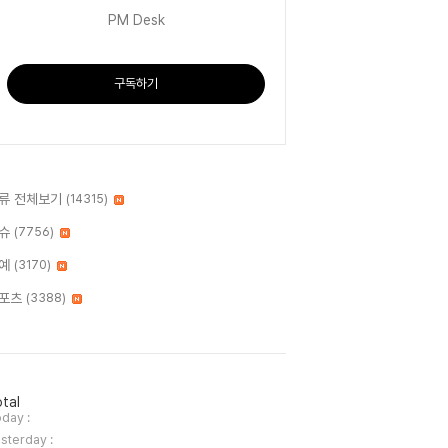
PM Desk
구독하기
류 전체보기
(14315)
슈
(7756)
예
(3170)
포츠
(3388)
tal
day :
sterday :