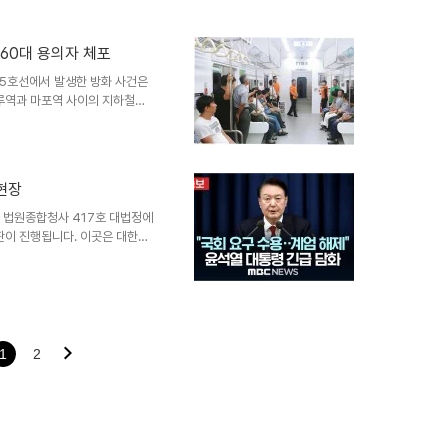
 하죠. 엔도는 강팀을 꺾는 것에
서도 일본이 독일과 스페인을 연달
 월드컵의 의미지난 월드컵에서
 60대 용의자 체포
으켰습니다. 엔도는 이 과정에서
 5호선에서 발생한 방화 사건은
니다. 그러나 크로아티아와의 승
나루역과 마포역 사이의 지하철에
로 대피해야 했습니다. 현장에서
 이송되었습니다. 이 사건은 지
 신속한 대처로 인명 피해 최소
을 잡으려 노력했습니다. 소방 당
현장
하게 화재를 진압했습니다. 다행
위한 긴급 대응이 얼마나 중요한
구 법원종합청사 417호 대법정에
판이 진행됩니다. 이곳은 대한민
혜, 이명박 등 전직 대통령들도
 혐의로 기소된 윤석열 전 대통
기록하고 있습니다. 이 재판은 전
는 중요한 작업입니다. 계엄군의
부 1공수여단장은 북한의 도발이
고 곽종근 전 특전사령관의 지시
1
2