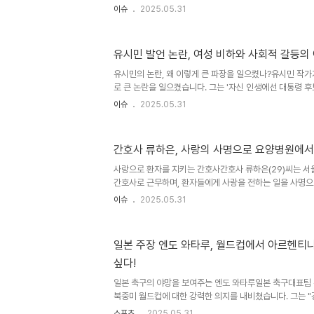
이유는 바로 주차공간의 부족으로, 전체 민원의 33%를 차
이슈
2025.05.31
포인트 증가한 수치로, 사례로는 이중주차와 외부 차량의 불
트 단지 내에서의 주차 문제는 단순한 불편함을 넘어 입주민
소로 작용하고 있습니다. 소음 문제, 예상보다 심각하다두 
유시민 발언 논란, 여성 비하와 사회적 갈등의
전체의 20%를 기록했습니다. 이는 층간소음뿐만 아니라 인
간소음 등 다양한 형태로 나타나고 있습니다. 특히, 소음 문제
유시민의 논란, 왜 이렇게 큰 파장을 일으켰나?유시민 작
로 큰 논란을 일으켰습니다. 그는 '자신 인생에선 대통령 후
제정신이 아니'라는 발언을 했는데요, 이 발언은 단순한 
이슈
2025.05.31
사회적 맥락을 내포하고 있습니다. 특히 많은 이들이 이 
의, 계급주의의 산물로 보고 비판하고 있는 상황입니다. 예
장은 이를 저급한 막말로 간주하며, 부인이 남편의 지위에 
간호사 류하은, 사랑의 사명으로 요양병원에서
고 반문했습니다. 이러한 발언은 단순히 개인의 생각을 넘
촉발하고 있습니다. 정치권의 반응, 유시민 발언에 대한 
사랑으로 환자를 지키는 간호사간호사 류하은(29)씨는 서
작가..
간호사로 근무하며, 환자들에게 사랑을 전하는 일을 사명으로
사명’이라는 신념으로, 힘든 교대 근무 속에서도 환자 곁에
이슈
2025.05.31
그의 인스타그램 계정 ‘하묵’은 4만8000명의 팔로워를 
과 삶의 단상을 공유하고 있습니다. 류씨는 “말 한마디, 손
질 수 있다는 걸 간호 현장에서 배웠다”고 전하며, 환자와의
일본 주장 엔도 와타루, 월드컵에서 아르헨티
병원으로의 결단서울의 유명 대학병원에서 근무했던 류하은씨
싶다!
꿈꿨다’고 고백합니다. 그는 안정된 월급과 이름값을 내려놓
일본 축구의 야망을 보여주는 엔도 와타루일본 축구대표팀 주
북중미 월드컵에 대한 강력한 의지를 내비쳤습니다. 그는 "
드러내며, 특히 아르헨티나와 잉글랜드를 언급했습니다. 
스포츠
2025.05.31