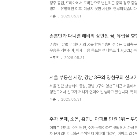
는 점이 강조됩니다. 비공개 결정의 법적 근거와 그 의미
청주 공원, 드라마에서 도박판으로 변신최근 충북 청주 중앙
로 결..
영지로 유명해진 이후, 예상치 못한 사건에 연루되었습니다.
과외를 받던 장소로, 드라마의 인기로 많은 관광객이 방문
이슈
2025.05.31
윷놀이를 가장한 도박판이 벌어졌다는 소식이 전해졌습니다.
명이 붙잡혔으며 판돈이 무려 110만원에 달했다고 합니다.
뜨린 아이러니한 상황을 보여줍니다. 드라마의 인기와 그 이
손흥민과 다니엘 레비의 상반된 꿈, 유럽을 향
로 큰 인기를 끌며, 해외 관광객들까지 청주를 찾아오게 만
장면으로 유명해졌지만, 최근에는 도박판으로서의 이미지가
손흥민, 유럽 무대에서의 꿈을 향해손흥민 선수는 유럽축구연
의 성공..
우승을 거머쥐며, 이제 다음 목표는 챔피언스리그(UCL) 복
트넘과 1년 계약 연장 옵션을 발동해 2026년까지 계약을 
스포츠
2025.05.31
럽과 이적설이 돌고 있습니다. 특히 바이에른 뮌헨과 맨체
의 영입에 관심을 보이며, 유럽 리그에서의 활약을 계속 
를 강화하고 있습니다. 손흥민은 사우디 리그로의 이적에 대
서울 부동산 시장, 강남 3구와 양천구의 신고
전했으며, 이는 그가 유럽에서의 커리어를 계속 이어가고 
다니엘 레비 회장의 상반된 목표반면, 토트넘의 다니엘 레비
서울 집값 상승세의 중심, 강남 3구와 양천구최근 서울에서는
양천구에서 신고가 거래가 연이어 발생하고 있습니다. 특히
지역들은 서울 집값 상승의 주역으로 떠오르고 있습니다. 
이슈
2025.05.31
월 넷째 주 서울의 아파트 매매가는 전주 대비 0.16% 상승
세를 기록한 것입니다. 전문가들은 이러한 상승세가 금리 인
과 함께 '똘똘한 한 채' 선호 현상에 의해 더욱 강화되고 
주차 문제, 소음, 흡연… 아파트 민원 1위는 
거래의 증가, 서울의 재건축 시장서울 내 재건축 시장은 특
파구의 잠실과 신천동에서 활발히 진행되고 있습니다. 예를 들
아파트 민원의 주된 원인, 주차 문제아파트 생활에서 가장 
차 문제입니다. 최근 분석된 데이터에 따르면, 아파트 입주