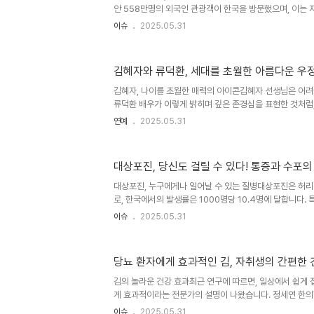
안 558만명의 외국인 관광객이 한국을 방문했으며, 이는 지
수치입니다. 특히 중국인 관광객은 157만명으로, 일본과 
이슈
2025.05.31
록했습니다. 그러나, 이러한 관광객 수의 증가에도 불구하
상황이 발생하고 있습니다. 코로나19 이후 개별 여행객의 
고 있으며, 면세점 매출은 급감하고 있습니다. 예를 들어, 
김혜자와 류덕환, 세대를 초월한 아름다운 우
년 40억9000만 달러에서 올해 15억9000만 달러로 줄
광업계에 희비가 갈리는 원인이 되고 있습니다. 호텔 및 리조
김혜자, 나이를 초월한 매력의 아이콘김혜자 선생님은 어려
류덕환 배우가 이렇게 밝히며 깊은 존경심을 표현한 것처럼
다. 64년의 경력을 가진 김혜자는 세대를 초월한 매력을 지
연예
2025.05.31
름다운'에서 80세의 모습으로 등장해 또 한 번의 감동을 
가 이해숙 역할을 맡아 천국에서 젊어진 남편과 재회하는 
동을 주었습니다. 그녀의 연기는 관객들에게 깊은 여운을 
대상포진, 당신도 걸릴 수 있다! 통증과 수포의
에 대해 '과거의 잊힌 기억일 수 있으니까'라고 말하며 감
다. 류덕환, 김혜자와의 특별한 인연이번 드라마에서 류덕
대상포진, 누구에게나 일어날 수 있는 질병대상포진은 허리
은 성장..
로, 한국에서의 발생률은 1000명당 10.4명에 달합니다. 
많이 걸리며, 평생 유병률은 약 30%에 이릅니다. 이는 3
이슈
2025.05.31
있다는 것을 의미합니다. 가톨릭대 대전성모병원의 김응돈
으로 50세 이상의 성인과 만성 질환을 앓고 있는 이들을 
바이러스가 활성화되어 대상포진이 발생할 수 있습니다. 대
당뇨 환자에게 효과적인 김, 자취생의 간편한
요대상포진의 전조증상으로는 찌르는 듯한 통증과 가려움증이
타나기 전 2~3일에서 1주일까지 지속될 수 있습니다. 이 
김의 놀라운 건강 효과최근 연구에 따르면, 일상에서 쉽게 접
게 효과적이라는 전문가의 설명이 나왔습니다. 정세연 한의
의 라이프연구소'에서 김의 효능을 강조하며, 김에는 칼륨, 
이슈
2025.05.31