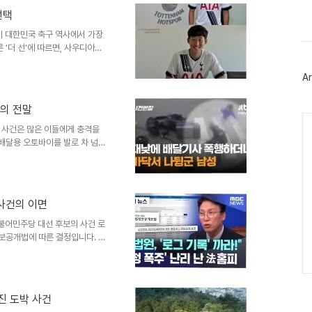
스
질 향상에 기여할 것입니다. 환
북
선택
수 인상률은 병원 2.0%, 의원
트
 보건기관 2..
)이 대한민국 축구 역사에서 가장
위
터
 '더 선'에 따르면, 사우디아라
플
 있다고 합니다. 크리스티아누
러
 떠오르는 상황입니다. 이와 함
Ar
그
우 매각할 계획을 세우고 있습니
인
 확보를 위한 전략으로 보입니다.
의 전말
 자본력이 뛰어난 리그로, 유럽
Ca
호날두가 알 나스르에 합류한 이
 사건은 많은 이들에게 충격을
 배달용 오토바이를 발로 차 넘어
것입니다. 제보자에 따르면, 이
길질로 이어지는 폭력 행위를 멈
논란을 일으키고 있습니다. 피해자
성은 그를 따라 들어가 계속해서
사건의 이면
을 입었으며, 의료진으로부터 3주
큰 충격을 받은 그는 생계 유지
불어민주당 대선 후보의 사건 로
정보공개법에 따른 결정입니다. 사
 수 있다는 이유로 비공개를 선택
하다고 설명했으며, 이는 국민들
달하는 사건 기록을 대법관들이 검
 2만 건이 넘는 정보 공개 청구
진 도박 사건
보공개법에 대한 이해가 필요하다