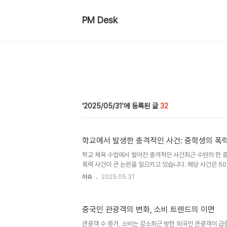
PM Desk
2025/05/31
32
학교에서 발생한 충격적인 사건: 중학생의 폭력
학교 체육 수업에서 벌어진 충격적인 사건최근 수원의 한 
폭력 사건이 큰 논란을 일으키고 있습니다. 해당 사건은 5
이를 휘둘러 갈비뼈를 골절시키는 끔찍한 상황을 초래했습니
이슈
2025.05.31
병원에서 치료를 받고 있으며, 그의 부상이 얼마나 심각한
다. 이 사건은 단순한 학생의 장난이 아니라, 학교 내에서의
는 계기가 되고 있습니다. A 군, 경찰에 입건된 이유는?경
중국인 관광객의 변화, 소비 트렌드의 이면
대 A 군은 특수상해 혐의로 경찰에 입건되어 조사 중입니다.
러 차례 야구방망이를 휘둘렀으며, 이 과정에서 B 씨가 심각
관광객 수 증가, 소비는 감소최근 방한 외국인 관광객이 급증