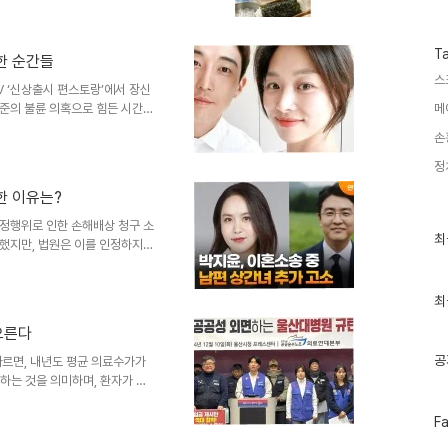
수
특히, 수용성 식이섬유인 '포피란
 고혈압 예방에 도움을 줍니다. 이
습니다. 김의 단백질 함량과 칼
T
한 순간들
 높습니다. 김 100g당 단백
스
 자취생들에게 간..
V ‘신상출시 편스토랑’에서 장신
준의 불륜 의혹으로 힘든 시간을
메
. 장신영의 친정엄마는 딸을 위
손
 방송에서 장신영은 ‘김장을 1
을 자랑했습니다. 그녀의 친정엄마
정
 지금까지 직접 김치를 담근 적
한 이유는?
 사랑을 잘 보여줍니다. 모녀의
을 가지며 즐거운 대화를 나누었
정행위로 인한 손해배상 청구 소
최
최
했지만, 법원은 이를 인정하지
근
리는 보호 대상 대화가 아니
글
지급하라는 결정을 내렸습니다. 이
과
인
최
지를 다시 생각하게 만드는 사례
기
배경법원은 B씨가 A씨의 남편과
오른다
글
합리적인 변명을 일관했다고 판단
 있었음에도 불구하고 그 행동을
공
르면, 내년도 평균 의료수가가
하는 것을 의미하며, 환자가 내
상됩니다. 특히, 7개 의약 단
소폭 낮아졌지만, 병원과 의원에
페
F
이
정하게 조정한 것으로 보입니다.