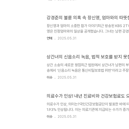
과 비타민 A·B·E군이 다량 함유되어 있다고 밝혔습니다. 
(Porphyran)'은 콜레스테롤 수치를 낮추고 동맥경화 및
는 당뇨 환자에게 건강 관리의 필수 요소로 자리 잡을 수 있
강경준의 불륜 의혹 속 장신영, 엄마와의 따뜻
로리김은 저칼로리 식품임에도 불구하고 단백질 함량이 상당히
질 함량은 약 36%로, 소고기보다도 높은 수치입니다. 이는
장신영과 엄마의 소중한 합가 이야기최근 방송된 KBS 2T
영은 친정엄마와의 일상을 공개했습니다. 그녀는 남편 강경
보내고 있지만, 엄마와의 합가로 새로운 힘을 얻고 있습니다
연예
2025.05.31
해 정성 가득한 음식을 준비하며 위로를 아끼지 않았습니다.
년에 5번은 하는 것 같다’고 밝히며, 엄마의 김치 자부심
표 김치는 주변 사람들 사이에서도 유명한 맛으로, 장신영은
상간녀의 신음소리 녹음, 법적 보호를 받지 못
이 없다고 전했습니다. 이는 모녀의 특별한 유대감과 가족의
따뜻한 요리 시간장신영과 친정엄마는 함께 요리하는 시간
상간 소송의 새로운 쟁점최근 법원에서 상간녀가 남편의 부
습니..
송에서 '신음소리 녹음은 통신비밀보호법 위반'이라고 주장
않았습니다. 대전지법 서산지원 나우상 부장판사는 '신음소
이슈
2025.05.31
다'라고 판결하며, 상간녀 B씨가 A씨에게 2500만원을 
사건은 남편과 B씨의 관계가 법적으로 어떤 의미를 가지는
로, 많은 이들의 관심을 받고 있습니다. 법원의 판결과 그 
의료수가 인상! 내년 진료비와 건강보험료도 
의 부정행위에 대해 명백한 증거가 있음에도 불구하고 비
했습니다. 이를 통해 법원은 상간녀가 남편의 불륜을 알고
의료수가 인상, 의미는?국민건강보험공단이 발표한 바에 따
정당화할 수 없..
1.93% 인상됩니다. 이는 의료기관에 지급되는 수가가 증가
는 진료비와 건강보험료에도 직접적인 영향을 미칠 것으로 예
이슈
2025.05.31
체와의 협상 결과, 올해와 비교해 평균 환산지수 인상률이 
대한 상대가치 몫을 추가로 증가시켜 보상 체계를 더욱 공