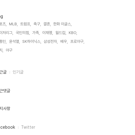
ag
포츠,
MLB,
트럼프,
축구,
결혼,
한화 이글스,
이저리그,
국민의힘,
가족,
이재명,
월드컵,
KBO,
흥민,
윤석열,
SK하이닉스,
삼성전자,
배우,
프로야구,
치,
야구,
근글
인기글
근댓글
지사항
acebook
Twitter