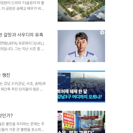
대법원이 정보공개 청구를 비공개
공원이 드라마 '더글로리'의 촬
 이 공원은 송혜교 배우가 바둑
하고 있습니다. 그러나 이곳에서
 경찰에 따르면, 도박판에서 5
 이 사건은 공원의 평온함을 깨
면드라마 '더글로리'는 그 자체
한 갈망과 사우디의 유혹
들었습니다. 이곳은 바둑을 두는
 더 부각되고 있습니다. 드라마
맹(UEFA) 유로파리그(UEL)
귀입니다. 그는 지난 시즌 중 토
연장했지만, 그 이후로 여러 빅클
스터 유나이티드 같은 팀들이 그
이어가고 싶어하는 손흥민의 의지
해 '가고 싶지 않다'는 의사를
가 행진
싶다는 강한 열망을 나타냅니다.
 회장은 손흥민을 높은 이적..
 강남 3구(강남, 서초, 송파)와
 재건축 추진 단지들이 많은 이
한국부동산원의 자료에 따르면, 5
하였으며, 이는 17주 연속 상승
하와 입주 물량 부족 등의 요인
있다고 분석하고 있습니다. 신고가
무엇인가?
히 강남구의 압구정과 대치동, 송
어, 최근 강남..
많은 불만을 차지하는 문제는 주
민들이 가장 큰 불편을 호소하는