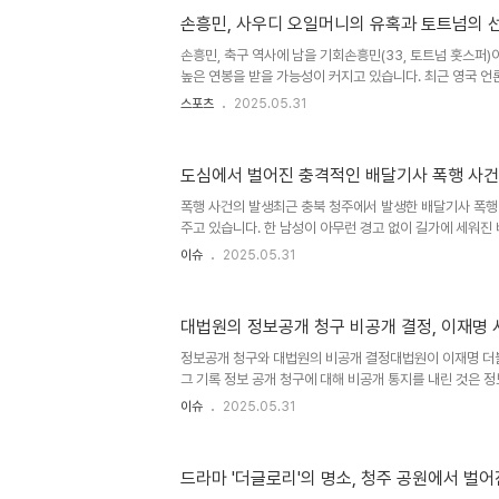
이러한 조치는 환자들에게도 영향을 미치며, 의료 서비스의 
손흥민, 사우디 오일머니의 유혹과 토트넘의 
산지수 인상률, 세부 내역은?내년도 요양기관 유형별 환산지
1.7%, 치과 2.0%, 한의 1.9%, 약국 3.3%, 조산원 6.0%,
손흥민, 축구 역사에 남을 기회손흥민(33, 토트넘 홋스퍼
높은 연봉을 받을 가능성이 커지고 있습니다. 최근 영국 언론
비아의 복수 구단이 손흥민을 차기 영입 대상으로 검토하고
스포츠
2025.05.31
호날두의 이적 가능성이 제기되면서, 손흥민이 그 후계자로
께 토트넘도 손흥민에 대한 거액의 이적 제안이 들어올 경
다. 이는 다음 시즌 UEFA 챔피언스리그 출전을 위한 자금
도심에서 벌어진 충격적인 배달기사 폭행 사건
사우디 리그의 매력과 손흥민의 연봉사우디아라비아 리그는
의 스타 선수들이 이적하는 경향이 뚜렷해졌습니다. 특히, 
폭행 사건의 발생최근 충북 청주에서 발생한 배달기사 폭행
후..
주고 있습니다. 한 남성이 아무런 경고 없이 길가에 세워진
뜨린 후, 항의하던 배달 기사에게 무차별적인 폭행을 가한 
이슈
2025.05.31
남성은 우산을 휘두르며 배달 기사를 위협했고, 주먹과 발
추지 않았습니다. 이 사건은 CCTV에 포착되어 더욱 큰 
의 고통폭행 후, 배달 기사는 인근 건물로 피신했지만, 남
대법원의 정보공개 청구 비공개 결정, 이재명 
폭행을 이어갔습니다. 이로 인해 배달 기사는 전신 타박상
간의 치료가 필요하다는 진단을 받았습니다. 심리적으로도 
정보공개 청구와 대법원의 비공개 결정대법원이 이재명 더
를 ..
그 기록 정보 공개 청구에 대해 비공개 통지를 내린 것은 
건이 진행 중인 만큼, 공개할 경우 재판받을 권리를 침해할
이슈
2025.05.31
한 것입니다. 대법원 관계자는 이러한 결정이 법률상 정당
의 궁금증을 더욱 증폭시키고 있습니다. 특히, 6만 쪽에 
토했는지에 대한 논란이 계속되고 있습니다. 이와 관련하여,
드라마 '더글로리'의 명소, 청주 공원에서 벌어
신청이 접수된 상황입니다. 이 사건을 통해 공공기관의 정