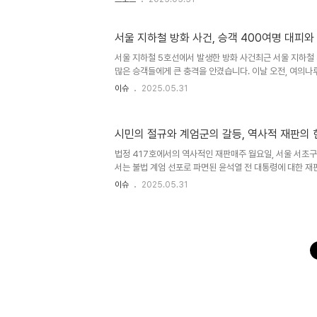
서의 위엄을 지니고 있으며, 잉글랜드는 그의 현재 팀이기도
매력을 느낀다고 강조하며, 지난 2022 카타르 월드컵에
아 이긴 것을 언급해 자신감을 보였습니다. 2022 카타르
서울 지하철 방화 사건, 승객 400여명 대피와
일본은 조별리그에서 독일과 스페인을 꺾으며 큰 이변을 일
서울 지하철 5호선에서 발생한 방화 사건최근 서울 지하철
중요한 역할을 하였고, 일본은 조 2위로 16강에 진출했습
많은 승객들에게 큰 충격을 안겼습니다. 이날 오전, 여의
부차기..
서 화재가 발생하였고, 약 400명의 승객이 긴급하게 터널
이슈
2025.05.31
21명이 연기 흡입 및 발목 골절 등의 부상을 입어 병원으로
하철 안전에 대한 경각심을 더욱 높이는 계기가 되었습니다.
화화재 발생 후, 열차 기관사와 일부 승객이 소화기로 불길
시민의 절규와 계엄군의 갈등, 역사적 재판의 
국은 166명의 인력과 68대의 소방 장비를 동원하여 신속
히 대형 인명 피해는 발생하지 않았지만, 승객들의 안전을 
법정 417호에서의 역사적인 재판매주 월요일, 서울 서초
지..
서는 불법 계엄 선포로 파면된 윤석열 전 대통령에 대한 재
국의 역사적인 재판이 열린 장소로서, 전두환, 노태우, 박근
이슈
2025.05.31
거쳐 간 곳입니다. 경향신문은 이 대법정에서 내란 우두머리
령을 포함한 전·현직 군경 관계자들의 재판 과정을 생생히 
국민을 혼돈과 충격으로 몰아넣었던 계엄의 밤을 재구성하
지시와 혼란지난해 12월3일, 이상현 전 육군 특수전사령
계엄 선포의 원인이라고 믿었습니다. 그러나 계엄이 선포되
를..