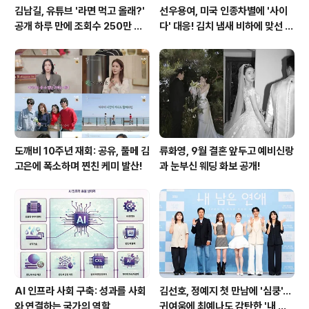
김남길, 유튜브 '라면 먹고 올래?'
선우용여, 미국 인종차별에 '사이
공개 하루 만에 조회수 250만 돌
다' 대응! 김치 냄새 비하에 맞선 통
파하며 화제성 입증
쾌한 이야기
도깨비 10주년 재회: 공유, 풀메 김
류화영, 9월 결혼 앞두고 예비신랑
고은에 폭소하며 찐친 케미 발산!
과 눈부신 웨딩 화보 공개!
AI 인프라 사회 구축: 성과를 사회
김선호, 정예지 첫 만남에 '심쿵'…
와 연결하는 국가의 역할
귀여움에 최예나도 감탄한 '내 남