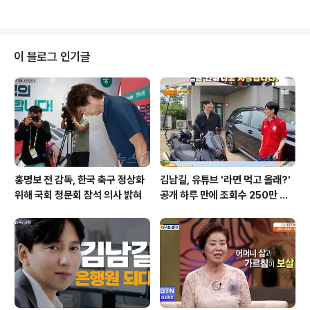
되고 곽종근 전 특전사령관의 지시를..
신분증으로 또 한 번 투표를 시도했습니다. 이는 중복투표
행위로, 사전투표 첫날에 발생한 사건입니다. 사건의 발단
은 A 씨가 담당하던 신원확인 업무의 특수성 때문이었습니
다. 중앙선거관리위원회의 관계자는 A 씨의 행위가 신분증
이 블로그 인기글
확인 과정에서 발생한 착각일 가능성이 있다고 설명했습니
다. 신고와 경찰의 대응A 씨의 중복투표 행위가 의심스러
운 점을 발견한 현장 투표 참관인이 경찰에 신고했습니다.
신고를 받은 경찰은 즉시 현장에 출동해 A 씨를 긴급체포
했습니다. 경찰은 A 씨를 공직 선거..
홍명보 전 감독, 한국 축구 정상화
김남길, 유튜브 '라면 먹고 올래?'
위해 국회 청문회 참석 의사 밝혀
공개 하루 만에 조회수 250만 돌
파하며 화제성 입증