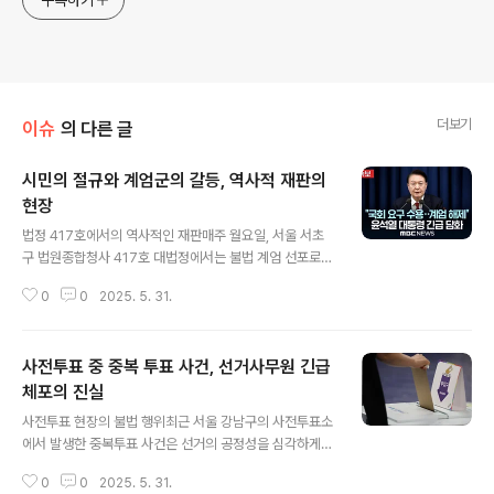
구독하기
더보기
이슈
의 다른 글
시민의 절규와 계엄군의 갈등, 역사적 재판의
현장
글 내용
법정 417호에서의 역사적인 재판매주 월요일, 서울 서초
구 법원종합청사 417호 대법정에서는 불법 계엄 선포로
파면된 윤석열 전 대통령에 대한 재판이 진행됩니다. 이곳
0
0
2025. 5. 31.
은 대한민국의 역사적인 재판이 열린 장소로서, 전두환, 노
태우, 박근혜, 이명박 등 전직 대통령들도 거쳐 간 곳입니
다. 경향신문은 이 대법정에서 내란 우두머리 혐의로 기소
사전투표 중 중복 투표 사건, 선거사무원 긴급
된 윤석열 전 대통령을 포함한 전·현직 군경 관계자들의 재
판 과정을 생생히 기록하고 있습니다. 이 재판은 전 국민을
체포의 진실
글 내용
혼돈과 충격으로 몰아넣었던 계엄의 밤을 재구성하는 중요
사전투표 현장의 불법 행위최근 서울 강남구의 사전투표소
한 작업입니다. 계엄군의 지시와 혼란지난해 12월3일, 이
에서 발생한 중복투표 사건은 선거의 공정성을 심각하게
상현 전 육군 특수전사령부 1공수여단장은 북한의 도발이
위협하는 사례로 주목받고 있습니다. 60대 선거사무원 A
계엄 선포의 원인이라고 믿었습니다. 그러나 계엄이 선포
0
0
2025. 5. 31.
씨는 남편의 신분증을 사용해 투표한 후, 5시간 뒤 자신의