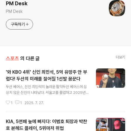
PM Desk
PM Desk
구독하기
더보기
스포츠
의 다른 글
'와 KBO 4위' 신인 최민석, 5억 유망주 안 부
럽다! 두산의 미래를 짊어질 1선발 꿈꾼다
글 내용
두산 베어스, 신인 최민석의 놀라운 활약두산 베어스에 심
상치 않은 신인이 나타났다. 서울고를 졸업하고 2025년
신인드래프트 2라운드 전체 16순위로 지명한 우완 투수
1
1
2025. 7. 27.
최민석이다. 데뷔 시즌부터 1군에서 선발 한 자리를 꿰차며
두각을 나타내고 있다. 최민석, 공격적인 투구와 압도적인
데이터조성환 두산 감독대행은 "최민석은 정말 공격적이
KIA, 5연패 늪에 빠지다: 이범호 퇴장과 박찬
다. 정말 단순하게 우리 투수들 가운데 자기 공을 제일 잘
믿고 던지는 투수가 아닐까 싶을 정도다. 상대 타자는 상관
호 본헤드 플레이, 5위마저 위협