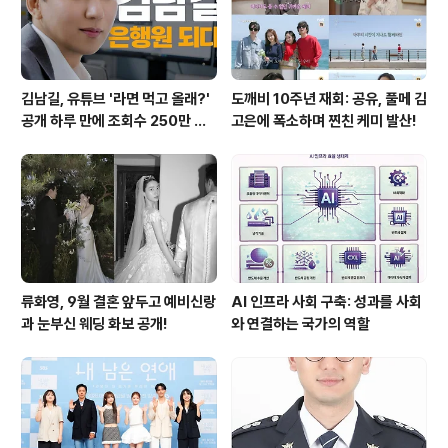
김남길, 유튜브 '라면 먹고 올래?'
도깨비 10주년 재회: 공유, 풀메 김
공개 하루 만에 조회수 250만 돌
고은에 폭소하며 찐친 케미 발산!
파하며 화제성 입증
류화영, 9월 결혼 앞두고 예비신랑
AI 인프라 사회 구축: 성과를 사회
과 눈부신 웨딩 화보 공개!
와 연결하는 국가의 역할