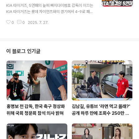
글 내용
없는 것 같다. 본인 공이 더 중요한 것 같다. 그런 면이 좋게
KIA 타이거즈, 5연패의 늪에 빠지다이범호 감독이 이끄는
보이고, 결과도 잘 나오고 있지 않나 생각한다"며 엄지를
KIA 타이거즈는 롯데 자이언츠와의 경기에서 4-9로 패배
들었다. 투심패스트볼, 최민석 성공의 열쇠최민석이 던지
하며 5연패의 수렁에 빠졌습니다. 투타의 부진과 더불어,
는 가장 가치 있는 구종은 투심패스트볼이다. 최민석의 투
0
0
2025. 7. 27.
경기 막판에는 본헤드 플레이까지 나오면서 어려운 경기를
심패스트볼 땅볼 유..
펼쳤습니다. 경기 초반부터 흔들린 KIAKIA는 경기 초반부
터 좋지 못한 흐름을 보였습니다. 선발 투수 이의리가 1회
말 2실점하며 불안한 출발을 보였고, 3회말에도 추가 실점
하며 어려운 경기를 예고했습니다. 수비 방해 논란과 이범
이 블로그 인기글
호 감독의 퇴장6회말 롯데 공격에서 황성빈의 기습 번트
때 3루까지 진루를 허용하는 과정에서 수비 방해 논란이
발생했습니다. 함지웅 3루심은 KIA 3루수 패트릭 위즈덤
의 수비 방해를 선언했고, 비디오 판독 결과도 번복되지 않
았습니다. 이범호 ..
홍명보 전 감독, 한국 축구 정상화
김남길, 유튜브 '라면 먹고 올래?'
위해 국회 청문회 참석 의사 밝혀
공개 하루 만에 조회수 250만 돌
파하며 화제성 입증