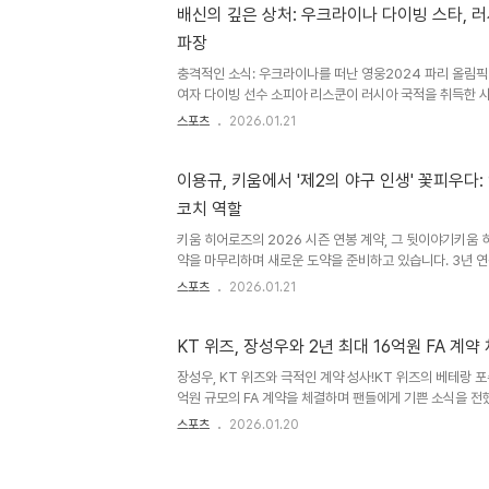
저리그 진출을 넘어, 최고의 팀을 상대로 승리하겠다는 강
배신의 깊은 상처: 우크라이나 다이빙 스타, 러
의 만남: 정우주의 솔직한 속마음정우주는 전 야구선수 김태
파장
태균 [TK 52]'에 출연하여 자신의 속마음을 털어놓았습니다
충격적인 소식: 우크라이나를 떠난 영웅2024 파리 올림
여자 다이빙 선수 소피아 리스쿤이 러시아 국적을 취득한 
에 큰 충격을 안겼습니다. 이 소식은 단순한 국적 변경을 
스포츠
2026.01.21
이어지며 큰 파장을 일으키고 있습니다. '용서할 수 없는 배신
응들이 쏟아져 나왔습니다. 리스쿤의 결정은 스포츠계를 넘
겼습니다. 그녀의 선택은 많은 이들에게 배신감과 실망감을
이용규, 키움에서 '제2의 야구 인생' 꽃피우다
궁금증을 자아냅니다. 출생과 성장: 분쟁의 그림자 속에서
코치 역할
적으로 병합을 선언한 우크라이나 동부 루한스크 출신입니다. 
키움 히어로즈의 2026 시즌 연봉 계약, 그 뒷이야기키움 
약을 마무리하며 새로운 도약을 준비하고 있습니다. 3년 
었지만, 팀은 선수들의 노고를 치하하고, 긍정적인 분위기를
스포츠
2026.01.21
플레잉 코치로 팀에 헌신할 이용규 선수에게 억대 연봉을 
대한 존경을 표했습니다. 이번 계약은 단순히 금전적인 보상
한 유대감을 보여주는 사례입니다. 이용규, 14경기 출전에
KT 위즈, 장성우와 2년 최대 16억원 FA 계약
규 선수는 2025시즌 14경기 출전에 그쳤음에도 불구하고
장성우, KT 위즈와 극적인 계약 성사!KT 위즈의 베테랑 포
우를 받았습니다. 이는 그의 뛰어난 리더십과 팀 기여도를 높
억원 규모의 FA 계약을 체결하며 팬들에게 기쁜 소식을 전했
2015년 KT 위즈로 이적하여 팀의 주축 선수로 활약해온
스포츠
2026.01.20
KT와의 12년 동행을 이어가게 되었습니다. 출국을 하루
다는 소식은 팬들에게 더욱 큰 감동을 선사했습니다. 장성우
팬들에게 다가오는 시즌에 대한 기대감을 높이는 중요한 신