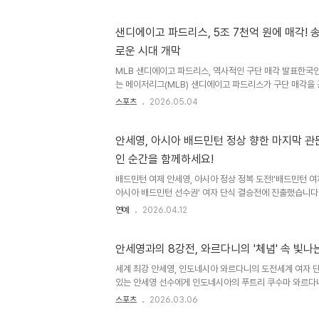
즈이를 상대로 압도적인 승리를 거두며 팀에 승리의 기운을
대회 이후 4년 만에 거둔 쾌거이며, 안세영은 이번 대회에서
라는 눈부신 기록을 세웠습니다. 화제의 세리머니, 그 숨겨
샌디에이고 파드리스, 5조 7천억 원에 매각! 
펼쳐진 호쾌한 세리머니는 팬들 사이에서 큰 화제가 되었습
로운 시대 개막
는 비판도 있었지만, 안세영은 이에 대해 '단체전에서 기선
..
MLB 샌디에이고 파드리스, 역사적인 구단 매각 발표한국인
는 메이저리그(MLB) 샌디에이고 파드리스가 구단 매각을
유주인 세이들러 가문은 사모펀드 투자자인 호세 펠리시아노
스포츠
2026.05.04
자 그룹에 구단 경영권을 넘기기로 최종 계약을 체결했습니다
사상 최고가인 약 5조 7600억 원에 달하는 것으로 알려져
있습니다. 이는 종전 최고가였던 뉴욕 메츠의 매각 금액을 
안세영, 아시아 배드민턴 정상 향한 마지막 관문
운 구단주, 첼시 인수로도 유명한 펠리시아노 부부새로운 
인 순간을 함께하세요!
콴자 존스 부부는 이미 축구계에서도 큰 족적을 남겼습니다
(E..
배드민턴 여제 안세영, 아시아 정상 정복 도전!‘배드민턴 여제
아시아 배드민턴 선수권’ 여자 단식 결승전에 진출했습니다. 
선수의 결승 경기를 생중계하며 역사적인 순간을 안방 시청
연예
2026.04.12
번 경기는 안세영 선수가 그랜드슬램 달성을 위한 마지막 
다. 그랜드슬램 달성의 '마지막 퍼즐'안세영 선수는 이미 
우승, 항저우 아시안게임 금메달, 2024 파리 올림픽 금메
안세영과의 8강전, 와르다니의 '체념' 속 빛나
이저 타이틀을 모두 보유하고 있습니다. 이번 아시아선수권
세계 최강 안세영, 인도네시아 와르다니의 도전세계 여자 
배드민턴 그랜드슬램 달성과 함께 새로운 역사를 쓰게 됩니다
있는 안세영 선수에게 인도네시아의 푸트리 쿠수마 와르다
내밀었습니다. 세계 랭킹 1위인 안세영을 상대로 와르다니
스포츠
2026.03.06
임하겠다는 의지를 밝혔습니다. 이는 2026 전영 오픈 여자