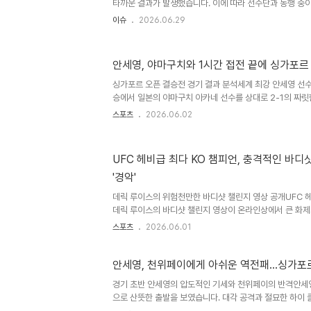
지우는 것..
타까운 결과가 발생했습니다. 이에 따라 선수단과 동행 중
성적 부진에 대한 책임을 통감하며 고개 숙여 사과했습니다.
이슈
2026.06.29
대한 깊은 유감과 책임을 표명하는 자리였습니다. 향후 대표
드컵에서의 부진은 향후 대표팀 운영 방향에 대한 중요한 
다. 팬들께서는 이번 결과에 대해 실망감을 표하며, 앞으로
안세영, 야마구치와 1시간 접전 끝에 싱가포르
고 있습니다. 이러한 여론은 대표팀의 미래를 위한 긍정적
됩니다. 박항서 단장의 역할과 책임박항서 단장은 이번 월
싱가포르 오픈 결승전 경기 결과 분석세계 최강 안세영 선
역할을 수..
승에서 일본의 야마구치 아카네 선수를 상대로 2-1의 짜릿
선수는 1시간이 넘는 치열한 접전을 펼쳤으며, 마지막 순
스포츠
2026.06.02
여 승리를 확정지었습니다. 경기 주요 장면 및 승패 요인 
압도적인 기량으로 21-11로 손쉽게 승리했습니다. 하지만
수의 빠른 공격 템포에 밀려 17-21로 아쉽게 패배하며 승
UFC 헤비급 최다 KO 챔피언, 충격적인 바디
막 세 번째 게임에서는 19-19까지 팽팽한 균형을 유지했으
'경악'
간 연속 득점에 성공하며 최종 스코어 21-19로 승리했습니다
데릭 루이스의 위험천만한 바디샷 챌린지 영상 공개UFC 헤
데릭 루이스의 바디샷 챌린지 영상이 온라인상에서 큰 화제
전 UFC 파이터 마나 마르티네스가 SNS에 게시하며 빠르
스포츠
2026.06.01
스는 한 남성에게 강력한 바디샷을 날렸고, 남성은 즉시 
다. 생일 장난으로 시작된 챌린지의 아찔한 결과이 장면은 
남성이 쓰러진 후 '숨을 못 쉰다'는 외침까지 나올 정도로
안세영, 천위페이에게 아쉬운 역전패…싱가포르
주변 팀원들이 즉시 남성을 일으켜 세웠지만, 바디샷을 맞은
경기 초반 안세영의 압도적인 기세와 천위페이의 반격안세영
이었습니다. 루이스는 UFC 역사상 가장 강력한 펀치를 지닌 
으로 산뜻한 출발을 보였습니다. 대각 공격과 절묘한 하이 
점수를 쌓아 올렸습니다. 하지만 천위페이 선수가 점차 시