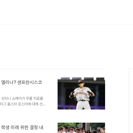
회 열리나? 샌프란시스코
 오타니 쇼헤이가 무릎 치료를
리그 올스타 로스터에 대체 선수
선수들이 유력한 후보로 거론되고
코 지역 매체는 이정후가 올스타
는 현재 타율 3할 9리, 출루
이저리그 타율 상위권을 유지하고 있
학생 미래 위한 결정 내
 수비 장면을 연출하며 관계자들