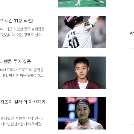
스
정적 순간인터벌 이후에도 팽팽
북
트
 승부가 갈렸습니다. 특히 천위페
위
 게임포인트를 먼저 잡고도 역전
터
고 시즌 11호 작렬!
 향후 전망비록 이번 경기에서는
플
는 긴 시간 동안 최선을 다했..
수가 최근 겪었던 등쪽 불편감을
러
Ar
그
뜨렸습니다. 이는 강백호 선수의
인
니다. 시즌 11호 홈런은 그의
, 개인 최장거리 타이 기록강백
Ca
상대로 시즌 11호 홈런을 기록했
최장거리 타이 기록에 해당합니다.
사…팬콘 투어 집중
들도 멈춰 설 정도로 완벽한 타
 초반 선발 투수..
tvN 드라마 '프로모터' 출연을
니다. 박지훈 씨는 WBC 라이
와의 인연은 닿지 않게 되었습니
아 팬콘 투어 '리플렉트
일 일본 도쿄를 시작으로 10개 국가
잠시 쉬어가게 되었습니다. 드라
'왕즈이 킬러'의 자신감과
성 프로모터와 복서의 만남을 그
사는 남자'로..
 불참했던 '셔틀콕 여제' 안세영
단체배드민턴선수권대회(우버컵)에
 안세영은 결승전에서 라이벌 왕