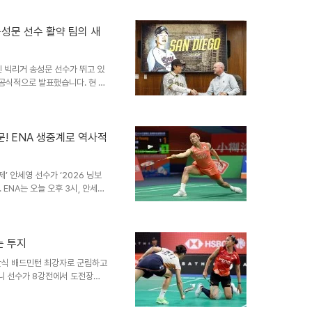
 불어넣었습니다. 이는 2022년
 1단식 주자로 나서 6전 전승이
진 의미안세영의 결승전 승리 후
송성문 선수 활약 팀의 새
니다. 중국에서는 다소 과격하다
 제압과 분위기 고조가 중요했기
 빅리거 송성문 선수가 뛰고 있
 공식적으로 발표했습니다. 현 소
와 콴자 존스 부부가 이끄는 투
. 이번 매각 규모는 MLB 구단
, 야구계에 큰 파장을 일으키고
크게 뛰어넘는 수치입니다. 새로
! ENA 생중계로 역사적
구단주가 될 호세 펠리시아노와
. 이들은 잉글랜드 프리미어리그
’ 안세영 선수가 ‘2026 닝보
ENA는 오늘 오후 3시, 안세영
자들에게 전달할 예정입니다. 이
퍼즐을 맞추는 중요한 무대입니
2023 세계배드민턴선수권대회
달을 석권하며 배드민턴 3대 메
는 투지
 우승까지 더한다면, 명실상부한
단식 배드민턴 최강자로 군림하고
. 이 대회는 안세영 선수에..
니 선수가 8강전에서 도전장을
는 모든 부담을 내려놓고 경기에
 단식 8강 진출 후 나온 인터뷰