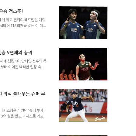
다니는 16강전에서 한국의 김가
리를 거두며 8강에 진출했습니다.
우승 정조준!
니는 어려운 승부를 이겨내며 다
부상 기권으로 비교적 체력 소
 세계 최고 권위의 배드민턴 대회
설되어 116회째를 맞는 이 대회
 포인트가 걸려 있어 선수들에게는
 매년 열려온 역사와 전통을 자랑
상을 자랑합니다. 안세영, 거침
' 안세영에게 쏠리고 있습니다.
 결승 9연패의 충격
 상금, 승률, 다승 등 모든 면
아오픈, 인도오픈,..
세계 랭킹 1위 안세영 선수의 독
초부터 이어진 빡빡한 일정 속에
속 우승을 거머쥐며, 종목 내에서
은 이 두 번의 우승 모두 결승
 사실입니다. 이는 오랜 기간 배
구도를 보여주는 동시에, 안세영
이벌 의식 불태우는 슈퍼 루
어선 '절대 강자' 안세영안세영
적을 살펴보면 그 표현은 ..
다저스행을 꿈꿨던 '슈퍼 루키'
000억 원을 받고 다저스로 가고
스를 이기고 싶다'는 폭탄 발언
선수의 뜨거운 열정과 승부 근성
듭니다. 그의 목표는 단순한 메이