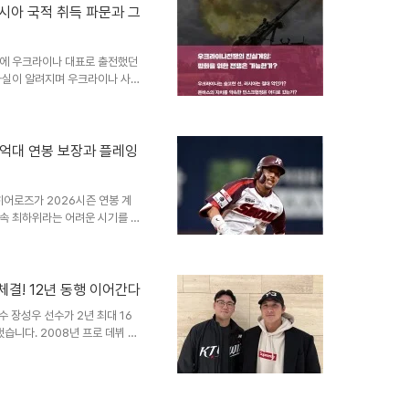
한 의지를 드러냅니다. 김태균과
시아 국적 취득 파문과 그
균이 운영하는 유튜브 채널 '김
. 드래프트 동기 김..
픽에 우크라이나 대표로 출전했던
사실이 알려지며 우크라이나 사회
넘어, 조국을 배신했다는 비난으로
', '영혼을 팔았다'는 격앙된 반
어 사회 전체에 깊은 상처를 남
 안겨주었으며, 그 배경에 대한
: 억대 연봉 보장과 플레잉
리스쿤은 러시아가 2022년 일방
2014년 동부 분쟁 이후 ..
히어로즈가 2026시즌 연봉 계
연속 최하위라는 어려운 시기를 겪
 조성하려 노력했습니다. 특히,
보장하며, 그의 리더십과 헌신에
을 넘어, 선수와 구단 간의 끈끈
도 억대 연봉을 받게 된 비결이용
 체결! 12년 동행 이어간다
 억대 연봉을 받는 파격적인 대
수 장성우 선수가 2년 최대 16
이 평가한 결과입니다. 20..
습니다. 2008년 프로 데뷔 후,
 장성우 선수는 이번 계약을 통해
 앞두고 극적으로 계약이 타결되었
 선수의 계약 소식은 KT 위즈
호탄이 될 것입니다. 장성우,