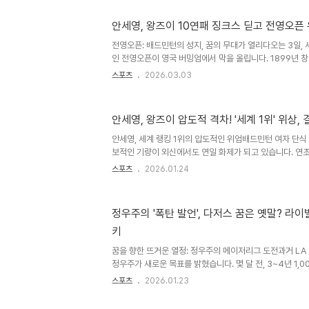
에서 드러난 심경입니다. 김가은과의 치열했던 16강전와르
은 선수를 상대로 2-0(25-23 21-15)의 접전 끝에 승
안세영, 왕즈이 10연패 징크스 딛고 전영오픈 
특히 첫 게임은 듀스까지 가는 치열한 승부였으며, 와르다
음 라운드로 나아갔습니다. 이전 1회전에서는 상대 선수의 
전영오픈: 배드민턴의 성지, 꿈의 무대가 열리다오는 3일,
모..
인 전영오픈이 영국 버밍엄에서 막을 올립니다. 1899년 창
는 총상금 145만 달러(약 21억원)와 12,000점의 랭킹
스포츠
2026.03.03
꿈의 무대라 불립니다. 제1·2차 세계대전 기간을 제외하고
하는 전영오픈은 배드민턴계의 올림픽이라 할 만큼 높은 위
없는 질주 계속되나국내 팬들의 시선은 단연 '배드민턴 여제
안세영, 왕즈이 압도적 격차! '세계 1위' 위상,
지난해 여자 단식 최초 11관왕이라는 대기록을 세운 안세영은
에서 독보적인 기록을 이어가고 있습니다. 새해에도 말레이시
안세영, 세계 랭킹 1위의 압도적인 위엄배드민턴 여자 단식 
보적인 기량이 외신에서도 연일 화제가 되고 있습니다. 연
서도 BWF(세계배드민턴연맹) 주관 대회에서 2개 대회 연
스포츠
2026.01.24
의 강력한 영향력을 다시 한번 입증했습니다. 특히 주목할 점
전에서 세계 랭킹 2위 왕즈이 선수를 상대로 거둔 승리라는
드민턴 여자 단식을 양분해 온 두 선수 간의 치열한 경쟁 
정우주의 '폭탄 발언', 다저스 꿈은 옛말? 라
선수의 압도적인 실력을 증명하는 대목입니다. 라이벌을 넘
키
선수와 왕즈이 선수는 흔히 라이벌로 불리지만, 실제 경기 전
꿈을 향한 뜨거운 열정: 정우주의 메이저리그 도전과거 LA 
정우주가 새로운 목표를 밝혔습니다. 몇 달 전, 3~4년 1,
싶다는 포부를 밝혔던 그가, 이제는 '어느 팀이든 가서 다저
스포츠
2026.01.23
으로 야구 팬들을 놀라게 했습니다. 이러한 변화는 정우주 
을 보여주는 동시에, 그의 성장 가능성을 더욱 기대하게 만