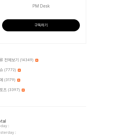
PM Desk
구독하기
류 전체보기
(14349)
슈
(7772)
예
(3179)
포츠
(3397)
tal
day :
sterday :