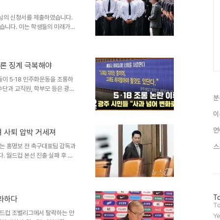
망매체는 케이시 슈미트를 오타
심의 신청서를 제출하였습니다.
습니다. 이는 학생들의 미래가
 중요성이번 재심의 신청은 학생
니다. 배재고 측은 학생들의 앞
한 체육회의 신중한 검토를 촉구
라 배재고 학생들의 미래가 결정
 여론 징계 극복해야
 희망적인 결과가 있기를 기대합
들이 5·18 민주화운동을 조롱하
약: 배재고, 학생 미래 위해 재
수단과 교직원, 학부모 등은 광주
분
다. 또한, 국립 5·18 민주묘
수용 및 선처 요청광주일고는 배
이
 교장은 배재고 학생들이 잘못을
계기로 학생들이 새롭게 출발하길
연
 사퇴 압박 거세져
한 징계 선처를 요청하는 기자회
 징계대한야구소프트볼협회로부터
는 홍명보 전 축구대표팀 감독과
스
 월드컵 본선 진출 실패 후 사
장 대표의 모습이 대비되기 때문
 지니고 있으며, 조직을 이끄는
 대한 책임과 조직의 미래진종오
이 지도자의 역할이라고 강조했습
방
To
사과하다
는 것이 원칙이며, 책임지고 물
문
To
 인정하고 물러나는 것은 과거를
자
월드컵 조별리그에서 탈락하는 안
Ye