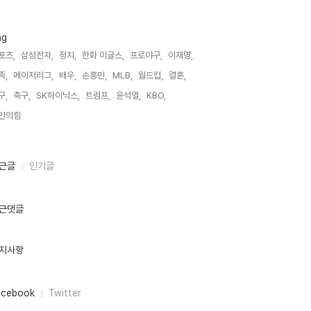
ag
포츠,
삼성전자,
정치,
한화 이글스,
프로야구,
이재명,
족,
메이저리그,
배우,
손흥민,
MLB,
월드컵,
결혼,
구,
축구,
SK하이닉스,
트럼프,
윤석열,
KBO,
민의힘,
근글
인기글
근댓글
지사항
acebook
Twitter