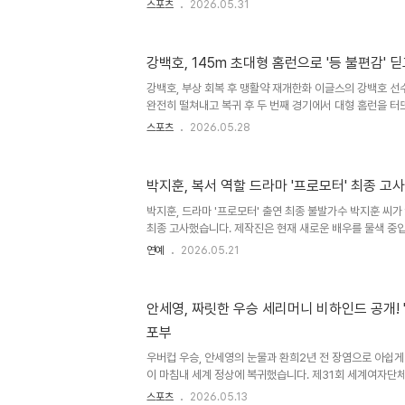
스포츠
2026.05.31
균형이 무너졌습니다. 치열했던 1게임 접전과 승부처의 결
한 접전이 이어졌으며, 10차례 동점을 기록하는 혈투 끝에
이 선수의 절묘한 헤어핀이 안세영 선수의 타이밍을 흔들며
강백호, 145m 초대형 홈런으로 '등 불편감' 딛
을 허용하는 아쉬움을 남겼습니다. 안세영 선수의 경기력과
패배했지만, 안세영 선수는 30번째 맞대결에서 31분에 이르
강백호, 부상 회복 후 맹활약 재개한화 이글스의 강백호 선
완전히 떨쳐내고 복귀 후 두 번째 경기에서 대형 홈런을 터
회복 상태에 대한 의구심을 불식시키는 중요한 계기가 되었습
스포츠
2026.05.28
건재함을 증명하는 강력한 신호입니다. 145m 초대형 홈런
호 선수는 NC 다이노스와의 경기에서 선발 투수 김태경을 
습니다. 이 홈런은 무려 145m에 달하는 비거리로, 개인 
박지훈, 복서 역할 드라마 '프로모터' 최종 고
홈런 직후 강백호 선수 본인도 홈런임을 직감했으며, 외야수
구였습니다. 경기 흐름을 바꾼 결정적 홈런한화 이글스는 경기
박지훈, 드라마 '프로모터' 출연 최종 불발가수 박지훈 씨가 
최종 고사했습니다. 제작진은 현재 새로운 배우를 물색 중입
트 플라이급 복서 장정구 역을 제안받았으나, 결국 드라마
연예
2026.05.21
다. 팬콘 투어 집중 및 차기작 계획박지훈 씨는 당분간 아시
(RE:FLECT)'에 집중할 예정입니다. 이 투어는 8월 29
11개 도시에서 진행됩니다. 이로써 박지훈 씨의 차기작은 
안세영, 짜릿한 우승 세리머니 비하인드 공개! 
마 '프로모터' 소개 및 박지훈의 과거 성과'프로모터'는 여
포부
린 휴먼 스포츠 드라마입니다. 박지훈 씨는 최근 영화 '왕과 
우버컵 우승, 안세영의 눈물과 환희2년 전 장염으로 아쉽게
이 마침내 세계 정상에 복귀했습니다. 제31회 세계여자
서 한국 여자 배드민턴 대표팀의 통산 세 번째 우승을 이끈
스포츠
2026.05.13