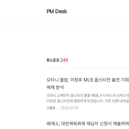
PM Desk
스포츠
245
오타니 불참, 이정후 MLB 올스타전 출전 기
매체 분석
오타니 쇼헤이의 올스타전 불참 배경LA 다저스의 슈퍼스타
이유로 올스타전에 불참하게 되었습니다. 이로 인해 내셔널
가 합류할 가능성이 열렸습니다. 샌프란시스코 자이언츠 
스포츠
2026.07.12
있습니다. 이정후의 올스타전 대체 선수 가능성샌프란시스
전 대체 선수로 발탁될 가능성이 있다고 보도했습니다. 이정후
율 .341, 장타율 .441, 5홈런, 33타점을 기록하며 메
배재고, 대한체육회에 재심의 신청서 제출하며 
습니다. 최근 몇 주간 페이스가 다소 떨어졌지만, 인상적인