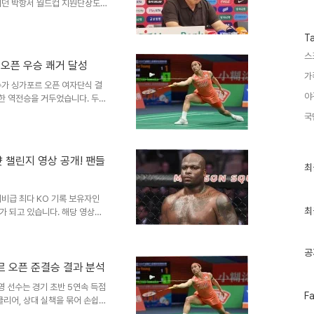
수
이던 박항서 월드컵 지원단장도
 이번 사과는 팀의 성적 부진에
팀 운영 및 팬들의 반응이번 월
T
논의를 촉발할 것으로 예상됩니
스
의 개선을 촉구하는 목소리를 내
 오픈 우승 쾌거 달성
인 변화를 이끌어낼 것으로 기대
가
드컵에서 선수단과 함께하며 지원
수가 싱가포르 오픈 여자단식 결
야
한 역전승을 거두었습니다. 두
간 안세영 선수가 집중력을 발휘하
국
분석첫 번째 게임은 안세영 선수가
 두 번째 게임에서는 야마구치 선
부를 원점으로 돌렸습니다. 마지
샷 챌린지 영상 공개! 팬들
나, 안세영 선수가 결정적인 순
최
최
근
. 일본 언론의 평가..
글
비급 최다 KO 기록 보유자인
과
인
최
가 되고 있습니다. 해당 영상은
기
게 확산되었습니다. 영상 속 루이
글
쓰러져 극심한 고통을 호소했습니
생일 장난의 일환으로 보이지만,
공
 아찔한 상황이 연출되었습니다.
 오픈 준결승 결과 분석
 것에 대한 후회가 역력한 표정
 선수는 경기 초반 5연속 득점
파이터 중 한 명으로, 헤비급..
페
F
클리어, 상대 실책을 묶어 손쉽게
이
동을 걸며 5연속 실점을 허용하며