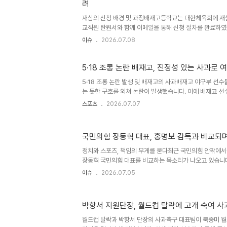
려
의 눈길을 사로잡았습니다. 케이시 슈미트와의 경쟁 및 전
니..
재심의 신청 배경 및 과정배재고등학교는 대한체육회에 재
교직원 탄원서와 함께 이메일을 통해 신청 절차를 완료하였
달려 있다는 판단 하에 내려진 결정입니다. 재심의 신청의
이슈
2026.07.08
들의 진로와 미래에 직접적인 영향을 미치는 중요한 사안입
날을 위해 최선을 다하겠다는 의지를 보였습니다. 이에 대
합니다. 향후 전망 및 기대대한체육회의 재심의 결정에 따
5·18 조롱 논란 배재고, 진정성 있는 사과로
될 것입니다. 이번 신청이 긍정적으로 검토되어 학생들에게
5·18 조롱 논란 발생 및 배재고의 사과배재고 야구부 선수
니다. 관련 소식은 계속해서 업데이트될 예정입니다. 핵심 요
는 듯한 구호를 외쳐 논란이 발생했습니다. 이에 배재고 선
심의 ..
일고를 방문하여 자필 사과문을 낭독하고 진심으로 사과했습니
스포츠
2026.07.07
지를 함께 참배하며 반성의 뜻을 표했습니다. 광주일고의 
재고의 진심 어린 사과를 대승적으로 수용했습니다. 이규연
뉘우치고 화해하려는 의지를 보여주었다며, 이번 화해를 
국민의힘 장동혁 대표, 홍명보 감독과 비교되며
바란다고 전했습니다. 광주일고와 총동창회는 배재고에 대
견을 개최할 예정입니다. 행정 징계보다 무서운 여론의
정치와 스포츠, 책임의 무게를 묻다최근 국민의힘 안팎에서
전국대..
장동혁 국민의힘 대표를 비교하는 목소리가 나오고 있습니다.
퇴한 홍 감독과 달리, 지방선거 참패에도 사퇴를 거부하는 
이슈
2026.07.05
입니다. 스포츠와 정치는 결과에 대한 책임이라는 공통점을
지도자는 실패 앞에서 책임을 회피할 수 없습니다. 결과에
국민의힘 의원은 스포츠와 정치 모두 결과에 책임지는 것
박항서 지원단장, 월드컵 탈락에 고개 숙여 
니다. 조직이 원하는 결과를 내지 못했다면 지도자는 교체되
러나는 지도자가 더 훌륭한 수장이라고 말했습니다. 패배를
월드컵 탈락과 박항서 단장의 사과축구 대표팀이 북중미 