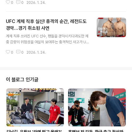
0
0
2026. 1. 24.
그 진출 후 모든 면에서 '스케일이 다르다'는 것을 느꼈다고
하는데요. 특히 전용 비행기 이동과 체계적인 지원 시스템
덕분에 선수들이 최상의 컨디션을 유지하며 경기에 임할
UFC 계체 직후 실신! 충격의 순간, 레전드도
수 있다는 점에 깊은 인상을 받았다고 합니다. 이러한 시스
템은 선수들이 이동 중에도 곧바로 휴식을 취하고 경기에
경악…경기 취소된 사연
글 내용
집중할 수 있도록 돕는다고 하니, 역시 프로의 세계는 다르
계체 직후 쓰러진 UFC 선수, 팬들을 경악시키다과도한 체
다는 것을 새삼 느끼게 합니다. 기내에서 펼쳐진 '에너지 넘
중 감량의 위험성을 여실히 보여주는 충격적인 사고가 UF
치는' 다저스 선수단야마모토는 메이저리그 팀의 이동 방
C에서 발생했습니다. UFC 324 공식 계체에 나섰던 캐머
식에 대해 이야기하며, 특히 전용 비행기 안에서의 선수단
0
0
2026. 1. 24.
런 스마더맨 선수가 밴텀급 한계 체중을 맞춘 직후, 저울에
분위기에 대해 놀라움을 금치 못했..
서 내려오자마자 얼굴부터 바닥에 쓰러지는 아찔한 장면이
연출되었습니다. 이 사고로 인해 예정되었던 리키 터시오
스와의 경기는 결국 취소되었습니다. 스마더맨 선수는 즉
시 병원으로 이송되었으며, 다행히 의식을 되찾았지만 극
이 블로그 인기글
심한 탈수 증세로 인해 경기에 나설 수 없게 되었습니다. 이
사건은 극한의 체중 감량이 선수에게 얼마나 치명적인 영
향을 미칠 수 있는지 다시 한번 경각심을 일깨우고 있습니
다. 생중계된 충격의 순간, 전문가들도 놀라움을 금치 못하
다스마더맨 선수의 실신 장면은 메인..