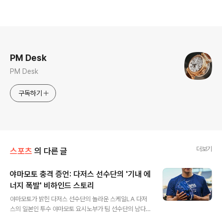
로그 정보
PM Desk
PM Desk
구독하기
더보기
스포츠
의 다른 글
야마모토 충격 증언: 다저스 선수단의 '기내 에
너지 폭발' 비하인드 스토리
글 내용
야마모토가 밝힌 다저스 선수단의 놀라운 스케일LA 다저
스의 일본인 투수 야마모토 요시노부가 팀 선수단의 남다
른 에너지를 폭로해 화제가 되고 있습니다. 그는 메이저리