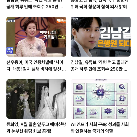
김남길, 유튜브 '라면 먹고 올래?'
홍명보 전 감독, 한국 축구 정상화
공개 하루 만에 조회수 250만 돌
위해 국회 청문회 참석 의사 밝혀
파하며 화제성 입증
선우용여, 미국 인종차별에 '사이
김남길, 유튜브 '라면 먹고 올래?'
다' 대응! 김치 냄새 비하에 맞선 통
공개 하루 만에 조회수 250만 돌
쾌한 이야기
파하며 화제성 입증
류화영, 9월 결혼 앞두고 예비신랑
AI 인프라 사회 구축: 성과를 사회
과 눈부신 웨딩 화보 공개!
와 연결하는 국가의 역할