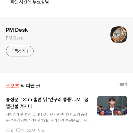
하는시간에 무료상담
로그 정보
PM Desk
PM Desk
구독하기
더보기
스포츠
의 다른 글
송성문, 131m 홈런 뒤 '옆구리 통증'…ML 꿈
빨간불 켜지나
글 내용
시범경기 첫 홈런, 그러나 찾아온 시련샌디에이고의 송성
문 선수가 시범경기에서 131m짜리 대형 홈런을 쏘아 올리
며 활약했지만, 경기 중 옆구리 통증을 호소하며 교체되었
0
0
2026. 3. 6.
습니다. 비시즌 동안 복사근 부상을 겪었던 부위라 팬들의