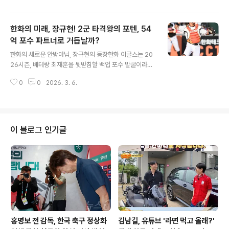
우려가 커지고 있습니다. 첫 유격수 선발 출전이라는 의미
있는 날, 갑작스러운 부상으로 아쉬움을 남겼습니다. 감독
한화의 미래, 장규현! 2군 타격왕의 포텐, 54
의 '예방 차원' 설명, 그 이면의 우려크레이그 스태먼 감독
은 송성문 선수의 교체를 '예방 차원'이라고 설명했지만, M
억 포수 파트너로 거듭날까?
글 내용
LB닷컴은 오프시즌 부상 부위의 재발 가능성을 제기했습
한화의 새로운 안방마님, 장규현의 등장한화 이글스는 20
니다. 아직 완전히 회복되지 않은 상태에서 출전 시간이 늘
26시즌, 베테랑 최재훈을 뒷받침할 백업 포수 발굴이라는
어나면서 통증이 재발한 것인지, 혹은 급성 재발인지 불분
중요한 과제를 안고 있습니다. 지난 시즌까지 최재훈과 함
명한 상황입니다. 샌디에이고 구단은 송성문 선수의 상태
0
0
2026. 3. 6.
께 베테랑 포수로 활약했던 이재원 코치가 팀을 떠나면서,
를 면밀히 관찰할 예정입니다. ..
김경문 감독은 이번 스프링캠프에 장규현, 허인서, 박상언
세 명의 젊은 포수를 집중적으로 점검하고 있습니다. 이들
은 모두 한화 구단의 기대를 한 몸에 받고 있는 유망주들입
니다. 특히 2년차 한지윤 선수가 포지션 변경을 시도하면
이 블로그 인기글
서, 이들의 역할은 더욱 중요해졌습니다. 예상치 못한 악재
와 젊은 포수들의 기회캠프 초반, 주전 포수 최재훈이 호주
에서 수비 훈련 중 손가락 골절 부상을 당하는 악재가 발생
했습니다. 이로 인해 최재훈 선수는 호주와 일본에서의 연
습경기에 참여하지 못했습니다...
홍명보 전 감독, 한국 축구 정상화
김남길, 유튜브 '라면 먹고 올래?'