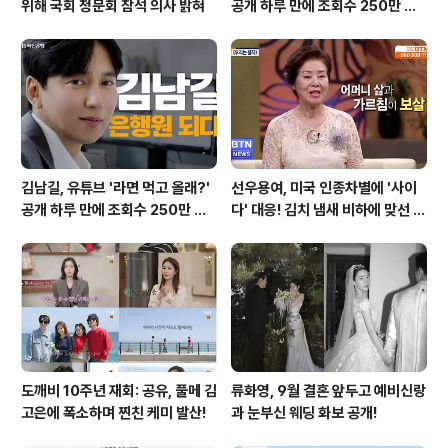
위해 국회 청문회 참석 의사 밝혀
공개 하루 만에 조회수 250만 돌
파하며 화제성 입증
김남길, 유튜브 '라면 먹고 올래?'
선우용여, 미국 인종차별에 '사이
공개 하루 만에 조회수 250만 돌
다' 대응! 김치 냄새 비하에 맞선 통
파하며 화제성 입증
쾌한 이야기
도깨비 10주년 재회: 공유, 풀메 김
류화영, 9월 결혼 앞두고 예비신랑
고은에 폭소하며 찐친 케미 발산!
과 눈부신 웨딩 화보 공개!