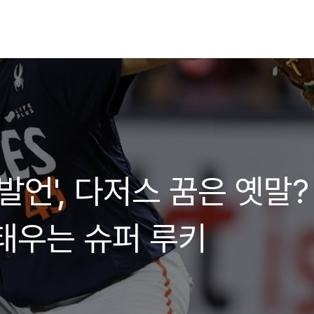
발언', 다저스 꿈은 옛말?
태우는 슈퍼 루키