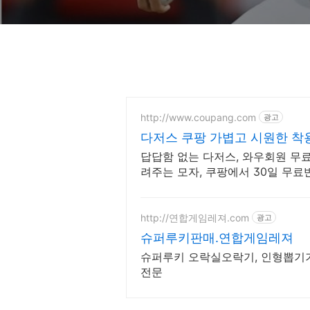
http://www.coupang.com
광고
다저스 쿠팡 가볍고 시원한 착
답답함 없는 다저스, 와우회원 무
려주는 모자, 쿠팡에서 30일 무
http://연합게임레져.com
광고
슈퍼루키판매.연합게임레져
슈퍼루키 오락실오락기, 인형뽑기기
전문