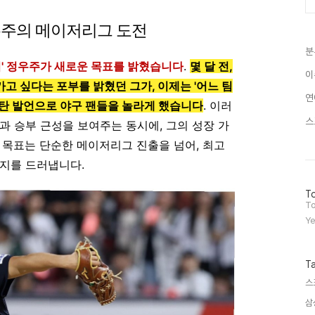
우주의 메이저리그 도전
분
키' 정우주가 새로운 목표를 밝혔습니다
.
몇 달 전,
이
 가고 싶다는 포부를 밝혔던 그가, 이제는 '어느 팀
연
폭탄 발언으로 야구 팬들을 놀라게 했습니다
. 이러
스
과 승부 근성을 보여주는 동시에, 그의 성장 가
 목표는 단순한 메이저리그 진출을 넘어, 최고
의지를 드러냅니다.
방
To
문
To
자
Ye
수
T
스
삼