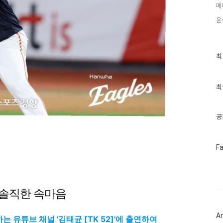
메
윤
최
최
근
글
과
인
최
기
글
공
페
F
이
스
북
트
위
 솔직한 속마음
터
플
러
Ar
그
 유튜브 채널 '김태균 [TK 52]'에 출연하여