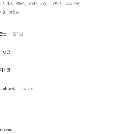
이저리그,
월드컵,
한화 이글스,
국민의힘,
프로야구,
석열,
트럼프,
근글
인기글
근댓글
지사항
acebook
Twitter
chives