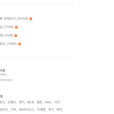
류 전체보기
(14302)
슈
(7748)
예
(3168)
포츠
(3385)
tal
day :
sterday :
ag
포츠,
손흥민,
정치,
MLB,
결혼,
KBO,
야구,
성전자,
가족,
SK하이닉스,
이재명,
축구,
배우,