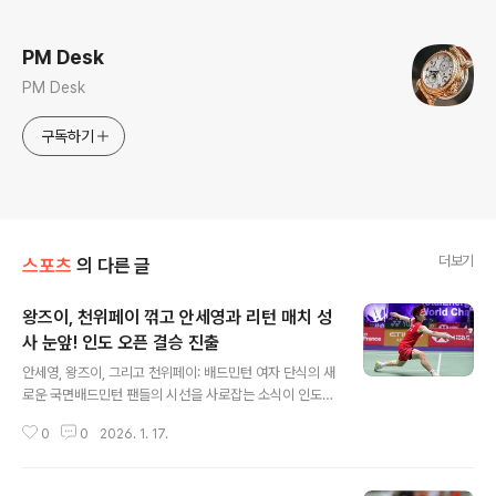
로그 정보
PM Desk
PM Desk
구독하기
더보기
스포츠
의 다른 글
왕즈이, 천위페이 꺾고 안세영과 리턴 매치 성
사 눈앞! 인도 오픈 결승 진출
글 내용
안세영, 왕즈이, 그리고 천위페이: 배드민턴 여자 단식의 새
로운 국면배드민턴 팬들의 시선을 사로잡는 소식이 인도
오픈에서 전해졌습니다. 중국의 왕즈이가 강력한 라이벌
0
0
2026. 1. 17.
천위페이를 꺾고 결승에 진출하며, 세계 랭킹 1위 안세영과
의 리턴 매치를 눈앞에 두고 있습니다. 이번 경기는 단순히
승패를 넘어, 여자 단식 배드민턴의 새로운 판도를 예고하