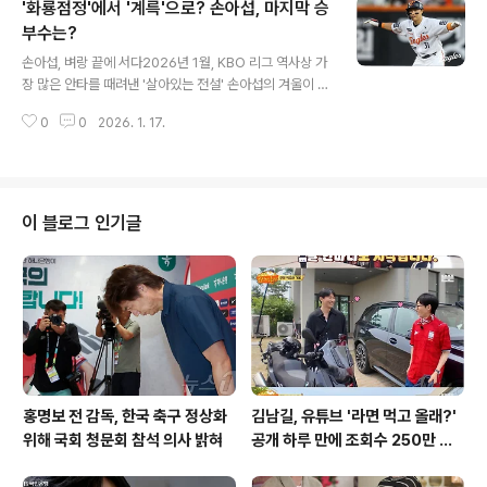
'화룡점정'에서 '계륵'으로? 손아섭, 마지막 승
는 중요한 전환점이 될 것입니다. 왕즈이와 천위페이의 치
열한 경쟁, 그리고 안세영과의 관계는 배드민턴 팬들에게
부수는?
글 내용
끊임없는 흥미를 선사합니다. 이번 인도 오픈은 그 기대감
손아섭, 벼랑 끝에 서다2026년 1월, KBO 리그 역사상 가
을 현실로 만들 절호의 기회입니다. 왕즈이, 천위페이와의
장 많은 안타를 때려낸 '살아있는 전설' 손아섭의 겨울이 유
'내전'에서 압도적인 승리 거머쥐다17일(한국시간) 인도
난히 시리고 길다. 불과 6개월 전, 우승을 향한 한화 이글스
뉴델리에서 열린 여자 단식 준결승전에서 왕즈이는 천위페
0
0
2026. 1. 17.
의 '화룡점정'으로 대접받으며 화려하게 대전 땅을 밟았던
이를 상대로 2-0(21-15, 2..
그였지만, 현재는 원소속팀으로부터 '받든지 말든지' 식의
차가운 통보를 마주한 채 벼랑 끝에 서 있다. 냉혹한 현실: F
A 미아 위기1월 23일로 예정된 팀의 스프링캠프 출국이
일주일도 채 남지 않은 시점에서, 통산 2,618안타의 주인
이 블로그 인기글
공이 'FA 미아'가 될지도 모른다는 위기설은 이제 야구계의
엄연한 현실이 됐다. 한화의 태도가 이토록 돌변한 이유는
냉혹한 비즈니스 논리 때문이다. 한화의 선택: 미래를 위한
투자한화는 이번 오프시즌에 리그 최정상급 타자 강..
홍명보 전 감독, 한국 축구 정상화
김남길, 유튜브 '라면 먹고 올래?'
위해 국회 청문회 참석 의사 밝혀
공개 하루 만에 조회수 250만 돌
파하며 화제성 입증