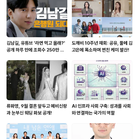
김남길, 유튜브 '라면 먹고 올래?'
도깨비 10주년 재회: 공유, 풀메 김
공개 하루 만에 조회수 250만 돌
고은에 폭소하며 찐친 케미 발산!
파하며 화제성 입증
류화영, 9월 결혼 앞두고 예비신랑
AI 인프라 사회 구축: 성과를 사회
과 눈부신 웨딩 화보 공개!
와 연결하는 국가의 역할