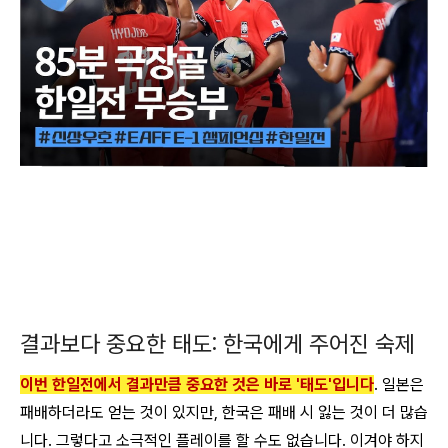
결과보다 중요한 태도: 한국에게 주어진 숙제
이번 한일전에서 결과만큼 중요한 것은 바로 '태도'입니다
. 일본은
패배하더라도 얻는 것이 있지만, 한국은 패배 시 잃는 것이 더 많습
니다. 그렇다고 소극적인 플레이를 할 수도 없습니다. 이겨야 하지