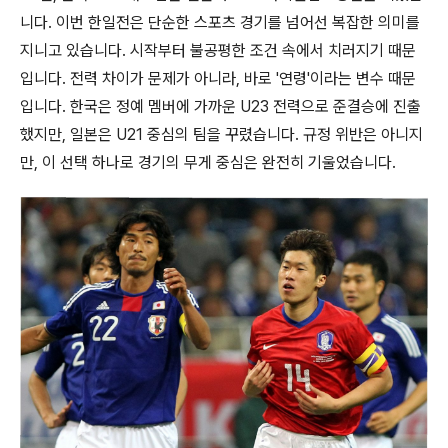
니다. 이번 한일전은 단순한 스포츠 경기를 넘어선 복잡한 의미를
지니고 있습니다. 시작부터 불공평한 조건 속에서 치러지기 때문
입니다. 전력 차이가 문제가 아니라, 바로 '연령'이라는 변수 때문
입니다. 한국은 정예 멤버에 가까운 U23 전력으로 준결승에 진출
했지만, 일본은 U21 중심의 팀을 꾸렸습니다. 규정 위반은 아니지
만, 이 선택 하나로 경기의 무게 중심은 완전히 기울었습니다.