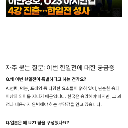
자주 묻는 질문: 이번 한일전에 대한 궁금증
Q.왜 이번 한일전이 특별하다고 하는 건가요?
A.연령, 명분, 프레임 등 다양한 요소들이 얽혀 있어, 단순한 승패
이상의 의미를 지니기 때문입니다. 한국은 승리해야 하지만, 그 과
정과 내용까지 완벽해야 하는 부담감을 안고 있습니다.
Q.일본은 왜 U21 팀을 구성했나요?