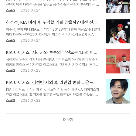
기 중에 이루어졌다고 밝혔습니다. 김선빈 선수의 체력적 어려움과 박
전반기 막판 내야진 구성을 앞두고 공격력 좋은 선수가 부족하다는 점
민 선수의 부상으로 경험 있는 내야수 보강의 필요성을 크게 느꼈다고
을 아쉬워했습니다. 베테랑 김선빈 선수는 부진을 겪고 있으며, 윤도현
스포츠
2026.07.24
설명했습니다. 하주석 선수는 2군에서 꾸준히 실전 감각을 유지하며
과 오선우 선수의 주전 정착도 실패로 돌아갔습니다. 박상준 선수가 1
컨디션에 특별한 문제가 없다는 보고를 받았습니다. 하주석의 프로 경
루수로 자리 잡고 있지만, 아직 경험이 부족한 선수입니다. 하주석 영
력 및 향후 전망하주석은 프로 데..
하주석, KIA 이적 후 도약할 기회 잡을까? 대전 신혼
입을 통한 내야진 경쟁력 강화 방안중앙 내야의 화력 부족 문제를 해결
집 두고 새로운 도전
하주석, 한화 떠나 KIA로 이적하다2012년부터 한화 이글스에서 활약
하기 위해 KIA는 하주석 선수를 주목하고 있습니다. 하주석 선수는 1
하며 대전에 신혼집까지 마련했던 하주석 선수가 갑작스럽게 KIA 타
루를 제외한 내야 전 포지션을 소화할 수 있으며, 검증된 공격력을 갖
이거즈로 이적하게 되었습니다. 이는 2024년 시즌 트레이드 마감 시
스포츠
2026.07.24
춘 선수입니다. 지난해 주전 2루수로 활약했으며, 올해 퓨처스리그에
한을 앞두고 이루어진 깜짝 발표였습니다. 하주석 선수는 새로운 팀에
서도 좋은 타격감을 보여주었습니다. 하주석 선수는 김선빈 선수와 키
서 자신의 기량을 펼칠 기회를 얻게 되었습니다. KIA, 유격수 공백 메
스톤 콤비를 이루거나, 김도영..
KIA 타이거즈, 시라카와 투수의 부진으로 1.5억 아시
우고 전력 강화 나서다KIA 타이거즈는 FA로 팀을 떠난 박찬호 선수의
아 쿼터 투수 교체 고려해야 할까?
시라카와 투수의 경기 내용 분석KIA 타이거즈의 아시아 쿼터 투수 시
유격수 공백을 메우기 위해 하주석 선수를 영입했습니다. 하주석 선수
라카와 케이쇼 선수가 한화 이글스와의 경기에서 기대 이하의 투구를
는 2루와 유격수를 모두 소화할 수 있는 다재다능한 선수로, 풍부한 1
선보였습니다. 시라카와 선수는 3이닝 동안 5피안타(1피홈런) 3사사
스포츠
2026.07.23
군 경험을 바탕으로 팀 전력에 큰 보탬이 될 것으로 기대됩니다. 이번
구 3탈삼진 5실점(4자책)을 기록하며 평균자책점이 5.77로 상승했
트레이드는 KIA가 상위권 도약을 위한 승부수로 해석됩니다. 한화, 이
습니다. 이는 팀의 기대치에 미치지 못하는 성적으로, 향후 투수 운영
형범 영입으로..
KIA 타이거즈, 김선빈 제외 후 라인업 변화... 윤도현
에 대한 고민을 안겨주고 있습니다. 부진의 원인과 경기 흐름시라카와
2루수 선발 출격
KIA 타이거즈, 김선빈 제외 및 윤도현 선발 출전 배경KIA 타이거즈가
선수는 경기 초반에는 안정적인 모습을 보였으나, 3회초부터 흔들리
한화 이글스와의 홈 경기를 앞두고 선발 라인업에 변화를 주었습니다.
기 시작했습니다. 특히 3회초에는 1타점 적시타와 투런 홈런을 허용하
김선빈 선수의 불편감으로 인해 윤도현 선수가 2루수로 선발 출전하
스포츠
2026.07.22
며 대량 실점의 빌미를 제공했습니다. 4회초에는 볼넷과 수비 실책이
게 되었습니다. 이는 팀의 4연승 행진 속에서도 완전체를 이루지 못한
겹치며 무사 만루 위기를 자초했고, 결국 이닝을 마무리하지 못하고 마
상황을 반영합니다. 윤도현 선수에게 주어진 기회와 기대잠재력 있는
운드를 내려왔습니다. 이는 투구 ..
선수로 평가받는 윤도현 선수는 이번 기회를 통해 자신의 기량을 증명
더보기
해야 하는 시점에 놓였습니다. 이범호 감독은 윤도현 선수의 컨디션 점
검과 함께 내야 수비 및 공격력 전반에 걸쳐 더 나은 활약을 기대하고
있습니다. 스스로 한 단계 올라설 수 있는 기회로 삼아야 합니다. 윤도