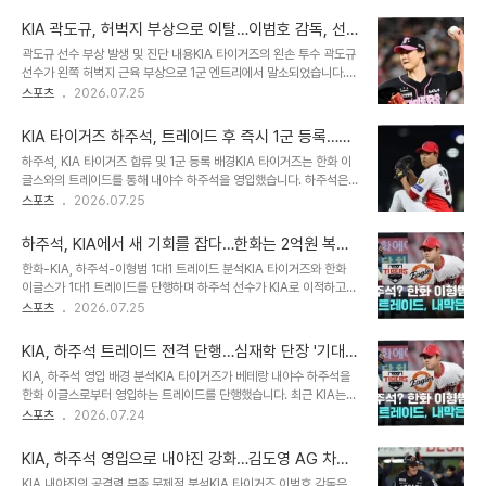
검진을 받았으며, 좌측 내전근 손상 진단을 받았습니다. 이에 따라 2주
젊은 선수들의 성장으로 인해 하주석의 출전 기회가 줄어들었습니다.
간 휴식을 취하며 재검진을 받을 예정입니다. 곽도규 선수의 올 시즌
이에 한화는 팀 불펜 상황 ..
KIA 곽도규, 허벅지 부상으로 이탈…이범호 감독, 선
활약상 및 이전 부상 이력곽도규 선수는 올 시즌 24경기에 등판하여 1
발 구상 급선회
곽도규 선수 부상 발생 및 진단 내용KIA 타이거즈의 왼손 투수 곽도규
승 무패 7홀드 평균자책점 2.12의 뛰어난 성적을 기록하며 팀의 마운
선수가 왼쪽 허벅지 근육 부상으로 1군 엔트리에서 말소되었습니다.
드에 크게 기여했습니다. 지난 시즌에는 팔꿈치 수술로 인해 장기간 이
구단은 곽도규 선수가 검진 결과 왼쪽 내전근 손상 소견을 받았으며, 2
스포츠
2026.07.25
탈했다가 약 1년 1개월 만에 복귀하여 좋은 활약을 펼쳐왔습니다. 하지
주 후 재검진 예정임을 밝혔습니다. 이로 인해 최소 한 달 이상 전력 이
만 이번 부상으로 다시 한번 전력에서 이탈하게 되었습니다. 곽도규 선
탈이 불가피할 것으로 예상됩니다. 팀 전력 및 마운드 운영 계획에 미
수 이탈이 KI..
KIA 타이거즈 하주석, 트레이드 후 즉시 1군 등록…감
치는 영향올 시즌 필승조의 한 축을 담당했던 곽도규 선수의 이탈은 5
독은 신중론 펼쳐
하주석, KIA 타이거즈 합류 및 1군 등록 배경KIA 타이거즈는 한화 이
강 싸움을 벌이는 KIA에 큰 타격이 될 것입니다. 곽도규 선수는 올 시
글스와의 트레이드를 통해 내야수 하주석을 영입했습니다. 하주석은
즌 24경기에서 1승 7홀드 평균자책점 2.12를 기록하며 활약했습니
곧바로 1군에 등록되어 팀에 합류했습니다. 이는 팀의 전력 강화와 새
스포츠
2026.07.25
다. 이에 따라 이범호 감독은 기존의 선발 및 불펜 운영 계획을 전면 수
로운 변화를 모색하기 위한 결정으로 분석됩니다. 감독의 신중한 출전
정해야 하는 상황에 놓였습니다. 대체 선수 투입 및 향후 마운드 운영
결정과 이유이범호 감독은 하주석의 즉각적인 선발 출전 대신 벤치 대
방안곽..
하주석, KIA에서 새 기회를 잡다…한화는 2억원 복권,
기 결정을 내렸습니다. 2군에서 두 달간의 공백 후 곧바로 상대 팀 에
KIA는 주전·멀티 포지션·대타까지 노린다
한화-KIA, 하주석-이형범 1대1 트레이드 분석KIA 타이거즈와 한화
이스 투수를 상대하는 것은 선수에게 부담이 될 수 있다는 점을 고려한
이글스가 1대1 트레이드를 단행하며 하주석 선수가 KIA로 이적하고
결정입니다. 이는 선수 보호와 팀의 전략적 판단이 결합된 결과입니다.
이형범 선수가 한화로 오게 되었습니다. 이번 트레이드는 하주석 선수
스포츠
2026.07.25
하주석의 포지션 및 향후 활용 방안하주석은 1루를 제외한 내야 전 포
를 영입한 KIA에게 매우 유리할 것으로 예상됩니다. KIA가 이번 트레
지션 소화 가능성을 지니고 있습니다. 특히 올 시즌에는 유격수와 2루
이드를 통해 큰 재미를 볼 가능성이 높습니다. 하주석, KIA에서 주전
수 포지션에서의 ..
KIA, 하주석 트레이드 전격 단행…심재학 단장 '기대
유격수 및 2루수 경쟁 가능성한화에서 1군 기회를 잡기 어려웠던 하주
만큼의 활약이 관건'
KIA, 하주석 영입 배경 분석KIA 타이거즈가 베테랑 내야수 하주석을
석 선수는 KIA에서 주전 유격수 또는 2루수로 활약할 수 있는 잠재력
한화 이글스로부터 영입하는 트레이드를 단행했습니다. 최근 KIA는
을 지니고 있습니다. KIA는 박찬호 선수 이적 후 유격수 자리에 어려
주축 선수들의 부상과 체력 부담으로 중앙 내야진 운영에 어려움을 겪
스포츠
2026.07.24
움을 겪어왔으며, 김선빈 선수의 부진으로 2루수 자리도 경쟁이 필요
고 있었습니다. 이러한 상황에서 불펜진 강화를 원했던 한화와 이해관
한 상황입니다. 하주석 선수는 공격형 내야수로서 KIA의 약점을 보완
계가 맞아떨어지면서 트레이드가 성사되었습니다. 트레이드 결정 과
해 줄 것으로 기..
KIA, 하주석 영입으로 내야진 강화…김도영 AG 차출
정 및 하주석의 현재 상태심재학 KIA 단장은 트레이드 결정이 당일 경
대비 및 공격력 보강 기대
KIA 내야진의 공격력 부족 문제점 분석KIA 타이거즈 이범호 감독은