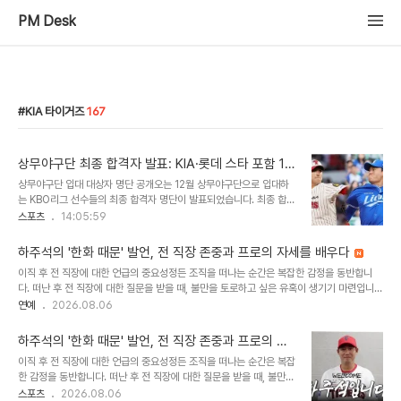
PM Desk
KIA 타이거즈
167
상무야구단 최종 합격자 발표: KIA·롯데 스타 포함 11
명, 12월 입대 예정
상무야구단 입대 대상자 명단 공개오는 12월 상무야구단으로 입대하
는 KBO리그 선수들의 최종 합격자 명단이 발표되었습니다. 최종 합격
선수들은 올해 12월에 입대하여 2028년 6월까지 군 복무를 수행하
스포츠
14:05:59
게 됩니다. 이번 명단에는 KIA와 롯데 소속 선수들을 포함한 총 11명
의 선수가 이름을 올렸습니다. 주요 합격 선수 및 기록 분석KIA 타이
하주석의 '한화 때문' 발언, 전 직장 존중과 프로의 자세를 배우다
거즈에서는 마무리 투수 정해영, 트레이드 주인공 한재승, 내야수 윤도
이직 후 전 직장에 대한 언급의 중요성정든 조직을 떠나는 순간은 복잡한 감정을 동반합니
현이 합격했습니다. 롯데 자이언츠에서는 우완 투수 최준용, 이민석,
다. 떠난 후 전 직장에 대한 질문을 받을 때, 불만을 토로하고 싶은 유혹이 생기기 마련입니
내야수 이호준이 최종 합격 통보를 받았습니다. 특히 최준용은 아시안
다. 하지만 사회생활의 오랜 격언처럼, 전 직장에 대한 부정적인 언급은 결국 자신에게 해가
연예
2026.08.06
게임 대표팀에 발탁되어 병역 특례 가능성도 있습니다. 타 구단 및 향
됩니다. 하주석의 인터뷰와 프로페셔널리즘최근 하주석 선수의 인터뷰는 전 직장에 대한 존
후 전망삼성 라이온즈에서는 이승현, 함수호, 심재훈이 합격했으며, 두
중을 보여주며 깊은 울림을 주었습니다. 그는 한화 이글스 시절에 대한 질문에 '한화 때문이
산 베어스의 최지강,..
하주석의 '한화 때문' 발언, 전 직장 존중과 프로의 자
다. 내가 이야기를 하면 오해가 생길 수 있다'며 말을 아꼈습니다. 이는 많은 직장인들에게 프
세를 배우다
이직 후 전 직장에 대한 언급의 중요성정든 조직을 떠나는 순간은 복잡
로페셔널리즘의 중요성을 일깨워줍니다. 자기 객관화와 절제를 통한 가치 증명하주석 선수
한 감정을 동반합니다. 떠난 후 전 직장에 대한 질문을 받을 때, 불만을
가 보여준 태도의 본질은 자기 객관화와 절제에 있습니다. 그는 과거의 섭섭함이나 ..
토로하고 싶은 유혹이 생기기 마련입니다. 하지만 사회생활의 오랜 격
스포츠
2026.08.06