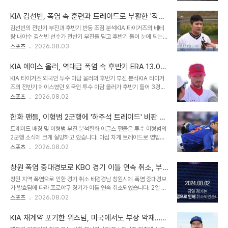
언처럼, 전 직장에 대한 부정적인 언급은 결국 자신에게 해가 됩니다.
하주석의 인터뷰와 프로페셔널리즘최근 하주석 선수의 인터뷰는 전
KIA 김선빈, 폭염 속 훈련과 트레이드로 부활한 '작은
직장에 대한 존중을 보여주며 깊은 울림을 주었습니다. 그는 한화 이글
거인'의 후반기 역주행
김선빈의 전반기 부진과 후반기 반등 조짐 분석KIA 타이거즈의 베테
스 시절에 대한 질문에 '한화 때문이다. 내가 이야기를 하면 오해가 생
랑 내야수 김선빈 선수가 전반기 부진을 딛고 후반기 들어 눈에 띄는
길 수 있다'며 말을 아꼈습니다. 이는 많은 직장인들에게 프로페셔널리
타격 페이스 상승세를 보이고 있습니다. 올 시즌 앞서 체중 감량 등 남
스포츠
2026.08.03
즘의 중요성을 일깨워줍니다. 자기 객관화와 절제를 통한 가치 증명하
다른 각오로 시즌을 준비했으나, 전반기에는 타율 0.243으로 다소
주석 선수가 보여준 태도의 본질은 자기 객관화와 절제에 있습니다. 그
아쉬운 성적을 기록했습니다. 하지만 후반기 11경기에 출전하여 타율
는 과거의 섭섭함이나 ..
KIA 에이스 올러, 역대급 폭염 속 후반기 ERA 13.06
0.457을 기록하며 '작은 거인'의 면모를 되찾아가고 있습니다. 훈련
폭등…반등 가능할까?
KIA 타이거즈 외국인 투수 아담 올러의 후반기 부진 분석KIA 타이거
량 증가와 트레이드를 통한 체력 관리 및 공존 전략김선빈 선수의 반등
즈의 전반기 에이스였던 외국인 투수 아담 올러가 후반기 들어 3경기
비결은 무더운 여름에도 불구하고 오히려 연습량을 늘린 훈련에 있습
연속 3연패를 기록하며 평균자책점이 13.06으로 폭등했습니다. 지
스포츠
2026.08.02
니다. 이범호 감독은 체력 저하 시 능력 감소를 우려하여 훈련량 증가
난해 KBO 데뷔 후 성공적인 재계약을 통해 총액 120만 달러를 받은
를 독려했습니다. 또한, 최근 트레이드를 통해 영입된 하주석 선수가
올러는 전반기 9승 5패 평균자책 2.36으로 리그 최강 선발 투수로
김선빈 선수의 주 포지션인 ..
한화 팬들, 이형범 2군행에 '하주석 트레이드' 비판 쇄
활약했습니다. 하지만 후반기 들어 완전히 달라진 모습으로 팀 순위 싸
도
트레이드 배경 및 이형범 부진 분석한화 이글스 팬들은 투수 이형범의
움에 빨간불이 켜졌습니다. KIA의 철저한 관리에도 흔들리는 올러, 원
2군행 소식에 크게 실망하고 있습니다. 야심 차게 트레이드로 영입한
인은 무엇인가?KIA 벤치는 지난해 팔꿈치 부상 이력이 있는 올러를 철
이형범이 합류 직후 극심한 부진을 보이며 2군으로 내려갔기 때문입
스포츠
2026.08.02
저히 관리하며 전반기를 조기에 마감하고 장기 휴식을 부여했습니다.
니다. 반면 트레이드 상대였던 하주석은 KIA에서 복덩이로 활약하며
이는 후반기 더 나은 활약을 기대하는 구단의 의도였으나, 올러는 후반
희비가 엇갈리고 있습니다. 이형범의 성적 및 2군행 결정 과정한화는
기 3경기에서 3패 ..
창원 폭염 중대경보로 KBO 경기 이틀 연속 취소, 부
후반기 마운드 강화를 위해 이형범을 영입했으나, 그는 3경기 만에 평
산 경기는 지연 시작
창원 지역 폭염으로 인한 경기 취소 배경경남 창원시에 폭염 중대경보
균자책점 32.40이라는 치명적인 성적을 남겼습니다. 기대했던 안정
가 발효됨에 따라 프로야구 경기가 이틀 연속 취소되었습니다. 2일 오
감과는 거리가 먼 투구 내용에 코칭스태프는 결국 이형범에게 2군행
후 6시 예정이었던 KIA와 NC의 경기가 폭염으로 인해 열리지 못하
스포츠
2026.08.02
을 통보했습니다. 팬들의 반응 및 하주석의 활약팬들은 베테랑 내야수
게 되었습니다. 이는 전날에 이어 두 번째 취소 결정입니다. KBO 경기
하주석을 헐값에 넘겨준 것에 대해 뼈아프다는 반응을 보이고 있습니
취소 규정 및 결정 과정KBO리그 규정은 강풍, 폭염 등 기상 상황에 따
다. KIA로 이적한 하주석은 수비..
KIA 재계약 포기한 위즈덤, 미국에서도 부상 악재…
른 경기 취소 여부를 명시하고 있습니다. 경기 개시 시각에도 38도 이
아까운 시간 낭비