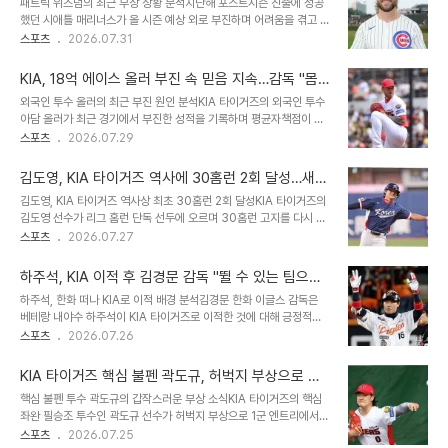
패트릭 위즈덤의 최근 부상 상황 분석지난해 포스트시즌 진출에 성공
상의 기온이 지속될 것이라는 예보에 따라 선수단과 관람객의 건강을
했던 시애틀 매리너스가 올 시즌 예상 외로 부진하며 어려움을 겪고 있
최우선으로 고려하여 취소가 결정되었습니다. 취소된 경기는 추후 재
습니다. 이러한 상황 속에서 메이저리그 복귀를 노리는 전 KIA 타자
스포츠
2026.07.31
편성될 예정입니다. 부산 경기 지연 시작 및 향후 전망부산 사직구장에
패트릭 위즈덤은 부상으로 인해 경기에 나서지 못하며 힘든 시간을 보
서 열릴 예정이었던 삼성과 롯데의 경기는 30분 늦게 시작하기로 결
내고 있습니다. 트리플A에서 뛰어난 장타력을 선보였음에도 불구하
정되었습니다. 부산 ..
KIA, 18억 에이스 올러 부진 속 믿음 지속…감독 "몸
고, 허리 통증으로 인해 최근 세 경기 연속 선발 라인업에서 제외되었
상태 문제 없어, 좋아질 것"
외국인 투수 올러의 최근 부진 원인 분석KIA 타이거즈의 외국인 투수
습니다. 과거 부상 이력과 재계약 포기 사유위즈덤은 KIA 소속이었던
아담 올러가 최근 경기에서 부진한 성적을 기록하며 평균자책점이 상
지난해에도 허리 문제로 인해 많은 경기에 출전하지 못했으며, 이는 재
승했습니다. 올 시즌 개인 한 경기 최소 이닝과 최다 실점을 기록하며
스포츠
2026.07.29
계약을 포기하게 된 주요 원인 중 하나였습니다. 당시 구단은 뛰어난
1이닝 만에 마운드를 내려왔습니다. 이는 상대 팀인 삼성 라이온즈 타
홈런 파워에도 불구하고 타율과 중요한 상황에서의 약세, 그리고 나이
선이 올러의 공을 잘 공략했기 때문으로 분석됩니다. 감독의 올러에 대
를 고려한 부상 재발 위험도를 판단하..
김도영, KIA 타이거즈 역사에 30홈런 2회 달성…새로
한 신뢰와 향후 전망이범호 KIA 감독은 올러의 몸 상태에 문제가 없다
운 전설을 쓰다
김도영, KIA 타이거즈 역사상 최초 30홈런 2회 달성KIA 타이거즈의
고 밝히며, 다음 등판에서 좋은 모습을 보여줄 것으로 기대하고 있습니
김도영 선수가 리그 홈런 단독 선두에 오르며 30홈런 고지를 다시 밟
다. 감독은 올러가 없으면 선발 로테이션 운영이 어렵다는 점을 강조하
았습니다. 이는 2024년 이후 2년 만의 쾌거입니다. 놀랍게도 KIA 타
스포츠
2026.07.27
며, 현재의 부진은 일시적인 것으로 판단하고 있습니다. 긍정적인 전망
이거즈 역사상 30홈런을 두 번 이상 기록한 타자는 김도영 선수가 처
과 함께 올러의 반등을 기다리고 있습니다. 김태군 포수의 복귀와 선수
음입니다. 과거 타이거즈 거포들도 이루지 못한 대기록김성한, 이종범,
단 변화부상에서 회복..
하주석, KIA 이적 후 김경문 감독 "뛸 수 있는 팀으로
김상현, 최희섭 등 과거 타이거즈를 대표했던 많은 거포들도 단 한 번
가길 바란다" 격려
하주석, 한화 떠나 KIA로 이적 배경 분석김경문 한화 이글스 감독은
의 30홈런 기록에 그쳤습니다. 김도영 선수는 이러한 전설적인 선수
베테랑 내야수 하주석이 KIA 타이거즈로 이적한 것에 대해 긍정적인
들도 이루지 못한 새로운 역사를 창조했습니다. 이는 김도영 선수의 뛰
입장을 밝혔습니다. 현재 한화 1군에 2루수 자원이 충분하여 하주석이
스포츠
2026.07.26
어난 기량과 꾸준함을 증명하는 결과입니다. 챔피언스필드 홈런 신기
팀에서 활용되지 못하는 것보다 뛸 수 있는 팀으로 가는 것이 낫다고
록 경신 눈앞김도영 선수는 현재 챔피언스필드에서 시즌 18개의 홈런
판단했습니다. 이러한 결정은 하주석의 선수 생명 연장과 팀 전력 강화
을 기록하며 역대..
KIA 타이거즈 핵심 불펜 곽도규, 허벅지 부상으로 전
를 동시에 고려한 결과입니다. 하주석의 한화 시절 활약과 이적 결정
열 이탈... 마운드 운용 비상
핵심 불펜 투수 곽도규의 갑작스러운 부상 소식KIA 타이거즈의 핵심
요인하주석은 과거 한화의 주전 2루수로 활약하며 팀의 준우승에 기
좌완 필승조 투수인 곽도규 선수가 허벅지 부상으로 1군 엔트리에서
여했으나, 2026시즌에는 타격 부진과 경쟁 심화로 인해 1군에서 입
말소되었습니다. 곽도규 선수는 전날 경기 투구 후 불편함을 느껴 병원
스포츠
2026.07.25
지가 좁아졌습니다. 특히 심우준의 영입과 이도윤, 황영묵, 정은원 등