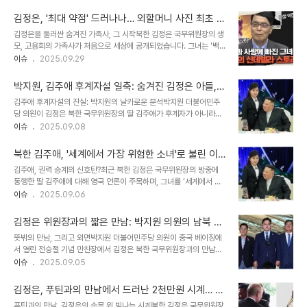
의 군사력 증강 의지를 대내외에 과시하고, 한반도 정세에 긴장감을 고
에는 남한 말투 사용 시 최고 사형에 처하는 '평양문화어보호법'을 채
조시키는 행보로 풀이됩니다. 특히, 이번 전시회에는 핵 억제력을 근간
택했습니다. 이 법은 이..
김정은, '최대 약점' 드러나나… 외할머니 사진 최초 공
으로 하는 북한 군사력의 최신 성과들이 대거 공개되어, 국제 사회의
개
김정은을 둘러싼 숨겨진 가족사, 그 시작북한 김정은 국무위원장의 생
이목을 집중시켰습니다. 북한은 2023년부터 국방발전이라는 이름으
모, 고용희의 가족사가 처음으로 세상에 공개되었습니다. 그녀는 '백두
로 무장장비전시회를 3년 연속 개최하며, 무기 체계 발전을 과시하고
혈통'이 아닌 재일교포 출신으로, 북한 권력의 핵심부에서 인정받지 못
이슈
2025.09.29
있습니다. 이 같은 행보는 북한이 핵·미사일 개발을 통해 군사적 위협
하고 숨겨져 왔습니다. 이번 공개는 김정은의 정치적 입지에 큰 영향을
을 고조시키고 있음을 보여주는 명확한 증거입니다. 김정은 위원장은
미칠 수 있는 민감한 정보들을 담고 있으며, 북한 사회 내부의 권력 구
한국 영토의 안전에 대한 의문을 ..
박지원, 김주애 후계자설 일축: 숨겨진 김정은 아들,
조와 세습 체계에 대한 의문을 제기합니다. 이 이야기는 단순한 가족사
그리고 북한 권력의 비밀
김주애 후계자설의 진실: 박지원의 날카로운 분석박지원 더불어민주
를 넘어, 한 국가의 지도자가 가진 '약점'이 어떻게 정치적 현실로 이어
당 의원이 김정은 북한 국무위원장의 딸 김주애가 후계자가 아니라고
지는지를 보여주는 중요한 사례입니다. 10년간의 취재, 김정은 이복형
단언하며, 그 배경에 숨겨진 의도를 추측했습니다. 그는 김주애가 후계
이슈
2025.09.08
김정남과의 연결고리이번 보도는 김정은의 이복형인 김정남을 직접
수업을 받는다는 시각에 대해 반박하며, 사회주의 국가에서 여성이 후
취재한 유일한 언론인, 고미 요지 전 도쿄신문 논설위원의 10년간의
계자가 된 사례가 드물다는 점을 근거로 제시했습니다. 박 의원은 김주
심층 취재 결과를 바탕으로..
북한 김주애, '세계에서 가장 위험한 소녀'로 불린 이
애가 아닌, 서방에서 유학 중인 김정은의 아들을 은폐하기 위한 전략일
유는? 영국 언론의 날카로운 분석
김주애, 권력 승계의 신호탄?최근 북한 김정은 국무위원장의 방중에
수 있다고 주장했습니다. 이는 북한 권력 구조와 관련된 중요한 시사점
동행한 딸 김주애에 대해 영국 언론이 주목하며, 그녀를 ‘세계에서 가
을 던져줍니다. 숨겨진 아들: 베일에 싸인 김정은의 후계 구상박 의원
장 강력하고 위험한 소녀’라고 표현했습니다. 이는 김주애가 아버지의
이슈
2025.09.06
은 김정은의 아들이 서방 세계에서 유학 중일 가능성을 제기하며, 이를
후계자로 유력하다는 분석과 함께, 그녀의 높아진 위상과 변화된 의상
은폐하기 위해 김주애를 전면에 내세우고 있다는 분석을 내놓았습니
스타일에 대한 날카로운 분석을 담고 있습니다. 텔레그래프는 5일(현
다. 그는 김정은과 김여정이 김주애 ..
김정은 위원장과의 짧은 만남: 박지원 의원의 남북 대
지시간) ‘이 아이가 세상에서 가장 위험한 12살인가’라는 제목의 기사
화 재개 노력
뜻밖의 만남, 그리고 외면박지원 더불어민주당 의원이 중국 베이징에
를 통해 김주애를 집중 조명하며, 북한 권력 구조의 변화 가능성을 시
서 열린 전승절 기념 만찬장에서 김정은 북한 국무위원장과의 만남을
사했습니다. 변화하는 김주애의 스타일김주애는 2022년 11월 공식
시도했지만, 북한 측의 반응은 호의적이지 않았습니다. 박 의원은 '김
이슈
2025.09.05
석상에 처음 등장했을 당시 흰색 패딩점퍼를 입어 앳된 모습을 보였습
정은 위원장님, 박지원입니다'라고 두 번이나 불렀지만, 북한 경호원들
니다. 그러나 이후 검은 털코트나 가죽 장갑 등, 마치 '악인(villain)'을
에 막혀 김 위원장은 뒤돌아보지 않았습니다. 최선희 외무상 역시 박
연상시키는 스타일..
김정은, 푸틴과의 만남에서 드러난 2천만원 시계… 호
의원을 외면했습니다. 이 만남은 남북 관계에 대한 새로운 시각을 제시
화로운 북한 지도부의 패션
푸틴과의 만남, 김정은의 손목 위 빛나는 시계북한 김정은 국무위원장