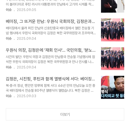
하며, 대화 재개를 위한 노력을 보여주는 중요한 사건으로 기록될 것입
이 블라디미르 푸틴 러시아 대통령과의 만남에서 고가의 시계를 착용
니다. 2000년 6·15 남북 정상회담과 비교박 의원은 이번 만남을 과
해 눈길을 끌었습니다. 이는 단순히 시계 이상의 의미를 담고 있으며,
이슈
2025.09.05
거 2000년 6·15 남북 정상회담 당시와 비교하며, 당시보다 훨씬 나
북한 지도부의 패션 스타일과 사치품 사용에 대한 관심으로 이어집니
은 분위기였다고 평가했습니다. 그는 이번 만남을 통해 남한이 북한과
다. 3일 중국 베이징에서 열린 전승절 행사에 참석한 김 위원장은 스
의 대화를 진정으로 원한다는..
베이징, 그 뜨거운 만남: 우원식 국회의장, 김정은과
위스 명품 시계를 착용했습니다. 이는 국제 사회의 대북 제재 속에서도
악수, 그리고 한반도 평화를 향한 외교적 발걸음
베이징에서 울려 퍼진 만남의 신호탄중국 베이징에서 열린 전승절 기
사치품을 향한 그들의 변함없는 관심을 보여주는 한 단면입니다.
념 행사에서 우원식 국회의장이 김정은 북한 국무위원장과 조우하며
2000만원의 위엄, IWC 샤프하우젠 '포르토피노 오토매틱'김정은
악수를 나눴습니다. 이는 2018년 남북정상회담 이후 7년 만의 만남
이슈
2025.09.04
위원장이 착용한 시계는 스위스 명품 브랜드 IWC 샤프하우젠의 '포르
으로, 한반도 평화를 향한 외교적 노력의 중요한 신호탄으로 해석됩니
토피노 오토매틱'으로 추정됩니다. 이 시계는 공식 홈페이지 기준 1만
다. 우원식 국회의장은 김정은 위원장에게 ‘오랜만입니다’라는 인사를
4100달러, 한화 약 2000만원에..
우원식 의장, 김정은에 '재회 인사'… 국민의힘, '분노'
건넸고, 김 위원장은 짧게 ‘예’라고 답했습니다. 이번 만남은 단순히 두
표출하며 강도 높은 비판
사건의 발단: 우원식 의장과 김정은의 만남중국 전승절 기념행사에 참
인사의 만남을 넘어, 복잡하게 얽힌 한반도 정세에 새로운 활력을 불어
석한 우원식 국회의장이 김정은 북한 국무위원장과 만나 인사를 나눈
넣을 수 있다는 기대를 모으고 있습니다. 천안문 광장에서 펼쳐진 외교
사실이 알려지면서 정치권에 파장이 일고 있습니다. 국민의힘은 즉각
이슈
2025.09.04
의 무대전승절 기념 군사 퍼레이드에서 김정은 위원장은 시진핑 중국
적으로 강도 높은 비판을 쏟아냈습니다. 최은석 국민의힘 원내수석대
국가주석의 왼편에, 블라디미르 푸틴 러시아 대통령은 시진핑 주석의
변인은 ‘국민들의 분노가 하늘을 찌르고 있다’는 표현으로 이번 만남에
오른편에 자리했습니다. 우원식 국회..
김정은, 시진핑, 푸틴과 함께 열병식에 서다: 베이징
대한 국민적 정서를 대변했습니다. 이번 사건은 단순히 두 인물의 만남
현장 르포
북·중·러 정상, 톈안먼 망루에 함께 서다: 66년 만의 만남오늘 오전 중
을 넘어, 대한민국의 국익과 헌법 질서를 수호해야 하는 국회의장의 역
국 베이징에서 전승절 80주년 열병식이 열렸습니다. 북한 김정은 위
할에 대한 근본적인 질문을 던지는 계기가 되었습니다. 국민의힘의 강
원장은 시진핑 주석, 푸틴 러시아 대통령과 처음으로 톈안먼 망루에 나
이슈
2025.09.03
력한 비판: 핵심 내용 분석국민의힘은 우원식 의장의 행보를 '3대 세
란히 섰습니다. 이 장면은 열병식의 하이라이트가 되었으며, 전 세계의
습 독재자'와의 '재회 인사'로 규정하며 강력하게 비판했습니다. 최은
이목을 집중시켰습니다. 특히, '좌 정은, 우 푸틴'의 자리 배치는 무기
석 원내수석대변인은 '동족에게 핵미사일..
체계보다 더 큰 화제를 모았습니다. 이는 10년 사이 뒤바뀐 한중·북중
더보기
관계를 상징하는 장면이라고도 할 수 있습니다. 자리 배치의 의미: 외
교적 메시지관례대로라면 중국 원로들이 시 주석의 왼편, 해외 정상들
이 오른편에 섰겠지만, 이번엔 달랐습니다. 시 주석 오른편에 북러 정