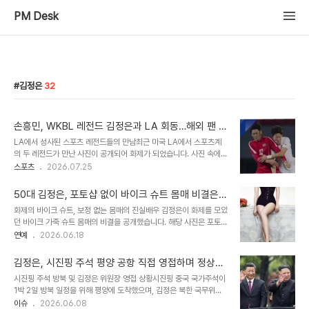
PM Desk
김정은
32
손흥민, WKBL 레전드 김정은과 LA 회동…해외 팬 궁
금증 증폭!
LA에서 성사된 스포츠 레전드들의 만남최근 미국 LA에서 스포츠계
의 두 레전드가 만난 사진이 공개되어 화제가 되었습니다. 사진 속에는
세계적인 축구 스타 손흥민 선수와 함께 환한 미소를 짓고 있는 한 여
스포츠
2026.07.25
성이 포착되었습니다. 온라인상에서는 이 여성의 정체에 대한 궁금증
이 축구 팬들 사이에서, 특히 해외 팬들 중심으로 확산되었습니다. 김
50대 김정은, 포토샵 없이 바이크 슈트 몸매 비결은
정은, 한국 여자농구의 살아있는 전설사진 속 여성의 정체는 바로 한국
요가와 금주!
화제의 바이크 슈트, 보정 없는 몸매의 진실배우 김정은이 화제를 모았
여자농구의 살아있는 전설인 김정은 선수였습니다. 180cm의 장신
던 바이크 가죽 슈트 몸매의 비결을 공개했습니다. 해당 사진은 포토샵
포워드인 김정은은 WKBL에 큰 족적을 남겼으며, 21시즌 동안 활약하
이나 보정을 거치지 않은 것으로 밝혀졌습니다. 꾸준한 요가와 금주가
연예
2026.06.18
며 WKBL 최초로 은퇴 투어의 주인공이 되는 영광을 누렸습니다. 또
놀라운 몸매의 비결이었습니다. 김정은이 밝힌 요가와 금주를 통한 몸
한, 2014 인천 아시안게임에서 여자농구의 20년 만의 금메달 획득에
매 관리법김정은은 요가 스트레칭을 통해 엉덩이 위쪽 살을 빼는 데 효
크게 기여한 손흥민 선수의 ..
김정은, 시진핑 주석 평양 공항 직접 영접하며 정상회
과를 보았다고 설명했습니다. 또한, 바이크 슈트를 입기 위해 6개월간
담 개최
시진핑 주석 방북 및 김정은 위원장 영접 상황시진핑 중국 국가주석이
금주했으며, 식단 관리보다 금주가 더 중요했다고 털어놓았습니다. 이
1박 2일 방북 일정을 위해 평양에 도착했으며, 김정은 북한 국무위원
를 통해 50대라는 나이가 믿기지 않는 탄탄한 몸매를 유지하고 있습
장이 직접 공항에서 영접했습니다. 시 주석 부부는 전용기에서 내린 후
이슈
2026.06.08
니다. 드라마를 위한 노력과 배우로서의 여유김정은은 드라마 촬영을