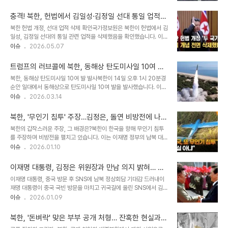
김 위원장 부부와 만나 환영 인사를 나누었습니다. 공항에는 레드카펫
위해 오토바이 면허를 취득하고 바이크의 메커니즘을 이해하려는 노
이 깔리고 환영 문구가 내걸리는 등 성대한 환영 분위기가 조성되었습
력을 기울였습니다. 데뷔 27년 ..
충격! 북한, 헌법에서 김일성·김정일 선대 통일 업적
니다. 과거 시진핑 주석 방북 시 환영 행사 비교지난 2019년 6월 시
삭제… 그 이유는?
북한 헌법 개정, 선대 업적 삭제 확인국가정보원은 북한이 헌법에서 김
주석 방북 당시에도 김 위원장 부부가 공항에서 영접한 바 있습니다.
일성, 김정일 선대의 통일 관련 업적을 삭제했음을 확인했습니다. 이는
당시에는 만 명에 가까운 군중이 참여하여 꽃다발을 흔들고 구호를 외
북한의 대남 정책 변화와 지도부의 의지를 반영하는 중요한 신호로 해
이슈
2026.05.07
치는 등 대규모 환영 행사가 열렸습니다. 이번 영접 역시 과거와 유사
석됩니다. 이번 개정은 북한이 과거와는 다른 새로운 통일 전략을 모색
하게 북한 측의 높은 관심과 의지를 보여주고 있습니다. 북한의 환영
하고 있음을 시사합니다. 변화의 배경과 의미이번 헌법 개정은 김정은
행사 규모 및 의미북..
트럼프의 러브콜에 북한, 동해상 탄도미사일 10여 발
국무위원장의 지시에 따른 것으로 보입니다. 과거 북한은 김일성, 김정
발사…긴장 고조
북한, 동해상 탄도미사일 10여 발 발사북한이 14일 오후 1시 20분경
일의 업적을 체제 정당성의 근간으로 삼았으나, 이를 삭제함으로써 새
순안 일대에서 동해상으로 탄도미사일 10여 발을 발사했습니다. 이는
로운 시대의 리더십을 강조하고 내부 결속을 다지려는 의도로 풀이됩
지난 1월 27일 이후 47일 만이며, 올해 들어 세 번째입니다. 한미 군
이슈
2026.03.14
니다. 이는 북한이 더 이상 과거의 유산에 얽매이지 않고 실용적인 노
당국은 북한의 미사일 제원과 사거리 등을 분석 중이며, 미국 및 일본
선을 추구할 가능성을 보여줍니다. 대남 정책의 새로운 방향선대 통일
측과 긴밀하게 정보를 공유하며 대비태세를 유지하고 있습니다. 한 번
업적 삭제는 북한의 대남 정..
북한, '무인기 침투' 주장…김정은, 돌연 비방전에 나선
에 10여 발을 발사한 것은 이례적인 일로, 무력시위 성격으로 풀이됩
이유는?
북한의 갑작스러운 주장, 그 배경은?북한이 한국을 향해 무인기 침투
니다. 트럼프 대통령의 대화 제안에 대한 북한의 반응이번 탄도미사일
를 주장하며 비방전을 펼치고 있습니다. 이는 이재명 정부의 남북 대화
발사는 도널드 트럼프 미국 대통령이 김정은 북한 국무위원장과의 대
시도에 대한 반발로 해석됩니다. 지난 7일, 이재명 대통령이 남북 대
이슈
2026.01.10
화 의지를 보인 직후 이루어져 더욱 주목받았습니다. 트럼프 대통령은
화 의지를 밝힌 지 사흘 만에 북한이 이 같은 입장을 내놓았기 때문입
김민석 국무총리와의 만남에서 김 위원장과의 좋은 관계를 언급하며
니다. 특히 한·중 정상회담 이후 개선되는 한·중 관계에 대한 견제구로
대화 의사를 타진한 바..
이재명 대통령, 김정은 위원장과 만남 의지 밝혀… 남
도 풀이됩니다. 북한은 지난해 9월과 지난 4일에 한국이 무인기를 침
북 정상회담, 4월 성사 가능성?
이재명 대통령, 중국 방문 후 SNS에 남북 정상회담 기대감 드러내이
투시켰다고 주장하며, 이에 대한 대가를 각오해야 한다고 위협했습니
재명 대통령이 중국 국빈 방문을 마치고 귀국길에 올린 SNS에서 김정
다. 국방부는 즉각 북한의 주장은 사실무근이라고 반박했습니다. 북한
은 위원장과의 만남을 희망하는 메시지를 전달했습니다. 이라는 제목
이슈
2026.01.09
의 구체적인 주장과 증거북한 인민군 총참모부는 관영 매체를 통해 한
의 기고 글을 소개하며, 남북 합작 애니메이션 '뽀로로'를 소재로 만남
국의 무인기 침투를 주장하며, 구체적인 날짜와 장소를 언급했습니다.
을 기원하는 내용을 담았습니다. 이는 그동안 북미 정상회담의 '페이스
지난해 9월 27일에는 경..
북한, '돈벼락' 맞은 부부 공개 처형… 잔혹한 현실과
메이커' 역할을 자처해 온 이 대통령이 직접 김정은 위원장과의 만남을
숨겨진 진실