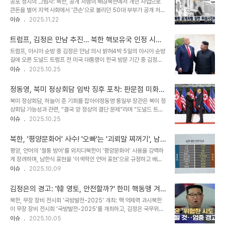
공포 정치의 그림자: 북한, 공개 처형의 배경북한에서 개인 사업으로
희망한다는 의지를 강력하게 드러낸 것으로 풀이됩니다. 4월 북미 회
큰돈을 벌어 지역 사회에서 '큰손'으로 불리던 50대 부부가 공개 처형
담 가능성, 남북 회담 성사에도 영향 미칠까?청와대는 미중 정상회담
당하는 충격적인 사건이 발생했습니다. 이 사건은 단순히 경제적인 문
이슈
2025.11.22
개최가 예정된 4월, 북미 회담 가능성을 열어두고 있습니다. 이 시기
제를 넘어, 북한 사회의 엄격한 통제와 공포 정치를 여실히 보여주는
에 남북 회담이 함께 성사될 가능성도 조심스럽게 거론되고 있습니다.
사례입니다. 자전거 판매업을 하던 이들 부부는 상당한 재산을 축적했
특히, 트럼프 대통령의 중국..
트럼프, 김정은 만남 추진… 북한 핵보유국 인정 시사,
지만, '가격이 높고 품질이 떨어지며, 부부의 태도가 오만하다'는 불만
한반도 정세에 미칠 파장은?
트럼프, 아시아 순방 중 김정은 만남 의사 밝혀4박 5일의 아시아 순방
이 제기되면서 비극적인 결말을 맞이했습니다. 북한 당국은 이러한 민
길에 오른 도널드 트럼프 전 미국 대통령이 한국 방문 기간 중 김정은
원을 빌미로 부부를 체포하여 조사를 진행했고, 결국 공개 처형이라는
북한 국무위원장을 만나고 싶다는 뜻을 밝혔습니다. 이는 북미 관계의
이슈
2025.10.25
극단적인 선택을 했습니다. 숨겨진 진실: '반동사상'과 '외화 불법 이
새로운 국면을 예고하며, 한반도 정세에 중대한 영향을 미칠 수 있는
동'의 그림자북한 당국은 이들 부부에게 ‘반동사상·문화배격법 위반’
발언으로 해석됩니다. 트럼프 대통령은 김정은과의 만남에 대해 긍정
혐의를 적용했습니다. 이는 ..
정동영, 북미 정상회담 임박 징후 포착: 판문점 미화
적인 입장을 표명하며, 북미 간의 대화 재개 가능성을 시사했습니다.
작업과 트럼프·김정은의 '결단'
북미 정상회담, 하늘이 준 기회를 잡아야정동영 통일부 장관은 북미 정
이번 만남 제안은 북한의 비핵화 협상 교착 상태를 타개하고, 긍정적인
상회담 가능성과 관련, “결국 양 정상의 결단 문제”라며 “도널드 트럼
돌파구를 마련하려는 의도로 풀이됩니다. 북한 핵보유국 인정 가능성,
프 미국 대통령과 김정은 북한 국무위원장은 하늘이 준 기회를 잡아야
이슈
2025.10.25
그 배경과 의미트럼프 대통령은 북한의 비핵화 논의 배제 요구에 대해
한다”고 말했다. 정 장관은 24일 정부서울청사에서 기자들과 만난 자
'북한은 일종의 핵보유국'이라고 언급하며, 북한의 핵보유국 지위를 인
리에서 “다른 시간에 북미 정상회담을 추진하기는 실무적으로 많은 준
정할 수도 있음을 시사했습..
북한, '평양문화어' 사수! '오빠'는 '괴뢰말 찌꺼기', 남
비와 논의를 거쳐야 하므로 이번보다 훨씬 더 어려울 것”이라고 말했
한 말투는 사형?!
평양, 언어의 '철통 방어'를 외치다북한이 '평양문화어' 사용을 강력하
다. 현재 북미 간 공식적인 접촉 여부에 대해서는 “확인된 정보는 없
게 장려하며, 남한식 표현을 '이색적인 언어 표현'으로 규정하고 배격
다”면서도 “다만 단서와 징후들이 있다”고 했다. 판문점, 평화를 향한
하는 움직임을 보이고 있습니다. 이는 단순히 언어 사용의 문제를 넘
이슈
2025.10.09
무대 변신정 장관은 북한 측 징후로는 최근 판문점 북측 시설 미화 작
어, 북한 사회 전반의 사상 통제를 강화하려는 의도로 풀이됩니다. 김
업 동향을 소개했다. 그는 북한의 판문점 북측 구역 미화 작업에 대해
일성종합대학 부교수 김영윤은 잡지 '조선어문'을 통해 "모든 사회 성
“청소하고 풀 뽑고 화단..
김정은의 경고: '韓 영토, 안전할까?' 한미 핵동맹 겨
원들은 한마디의 말을 하고 한 편의 글을 써도 이색적인 요소를 철저히
냥, 북한의 전략적 움직임 분석
북한, 무장 장비 전시회 '국방발전-2025' 개최: 핵 억제력 과시북한
배격하고 평양문화어를 기준으로 하여 말을 하고 글을 써야 한다"고
이 무장 장비 전시회 '국방발전-2025'를 개최하고, 김정은 국무위원
주장했습니다. '괴뢰말 찌꺼기' 낙인, '오빠' 호칭의 비극특히, 북한은
장이 한미 핵동맹을 겨냥한 강도 높은 발언을 쏟아냈습니다. 이는 북한
이슈
2025.10.05
남한식 표현을 사용하는 것을 엄격하게 금지하고 있습니다. 2023년