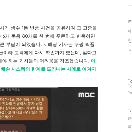
분
사가 생수 1톤 반품 사건을 공유하며 그 고충을
이
 6개 묶음 80개를 한 번에 주문하고 반품하면
연
큰 부담이 되었습니다. 해당 기사는 쿠팡 퀵플
스
대급이라 고객에게 다시 확인까지 했는데, 맞다고
수해야 하는 기사들의 어려움을 강조했습니다.
이
, 배송 시스템의 한계를 드러내는 사례로 여겨지
방
To
문
To
자
Ye
수
T
윤
야