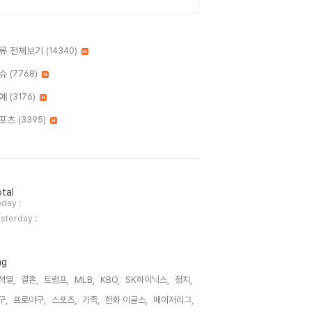
류 전체보기
(14340)
슈
(7768)
예
(3176)
포츠
(3395)
tal
day :
sterday :
ag
석열,
결혼,
트럼프,
MLB,
KBO,
SK하이닉스,
정치,
구,
프로야구,
스포츠,
가족,
한화 이글스,
메이저리그,