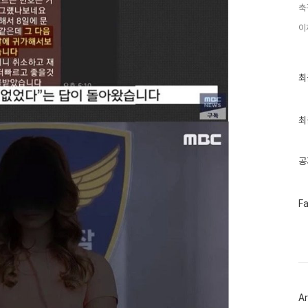
축
이
최
최
근
글
과
인
최
기
글
공
페
F
이
스
북
트
위
터
플
러
Ar
그