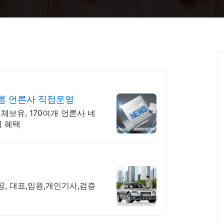
룹 언론사 직접운영
체보유, 170여개 언론사 네
지 혜택
, 대표,임원,개인기사,검증