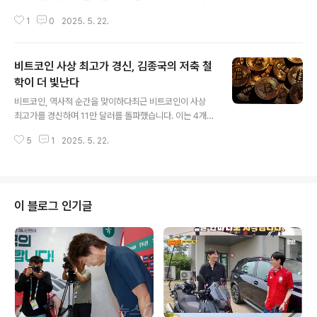
인 인도국민당(BJP) 소속 의원인 무니라트나가 여성 당원
1
0
2025. 5. 22.
에 대해 집단 성폭행을 가하고, 심지어 그녀의 얼굴에 소변
을 보는 등의 끔찍한 범행을 저질렀다는 주장이 제기되었
습니다. 이 사건은 2023년 6월 11일에 발생했으며, 피해
비트코인 사상 최고가 경신, 김종국의 저축 철
자는 무니라트나 의원의 사무실에서 협박을 당했다고 진술
했습니다. 경찰은 즉각 수사에 착수하며 사건의 진상을 파
학이 더 빛난다
글 내용
악하고 있습니다. 피해자의 고통과 용기피해 여성은 사건
비트코인, 역사적 순간을 맞이하다최근 비트코인이 사상
후 극심한 정신적 고통을 겪었으며, 이후 2024년 1월 병
최고가를 경신하며 11만 달러를 돌파했습니다. 이는 4개월
원에 입원해 완치 불가능한 바이러스에 감염되었다는 진단
만에 이뤄진 쾌거로, 미국 코인베이스 거래소에서 비트코
을 받았습니다. 그녀는 이 바이러스가 주사로 인해 감염된
5
1
2025. 5. 22.
인의 가격은 24시간 전 대비 3.48% 상승한 11만774.26
것이라고 주장하며, 사건 후 자살 ..
달러로 기록되었습니다. 이와 같은 가격 상승은 글로벌 무
역 긴장 이후 하락세에서 반등하며 나타났는데, 특히 스테
이블코인 규제 법안과 같은 긍정적인 뉴스가 영향을 미쳤
습니다. 이러한 가격 상승은 비트코인 투자자들에게 큰 희
이 블로그 인기글
망이 되고 있습니다. 김종국의 재정 관리 철학가수 김종국
씨는 비트코인의 높은 가격 상승에도 불구하고 여전히 재
테크를 하지 않겠다는 입장을 고수하고 있습니다. 그는 방
송에서 '무조건 저축'을 강조하며 비트코인과 같은 가상자
산에 대해 부정적인 견해를 밝혔습니..