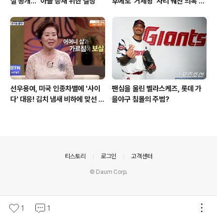
실 공개… "아들 승재 위한 결정"
후에도 '거제왕' 자리 꿰찬 의혹 진
상 규명
선우용여, 미국 인종차별에 '사이
팬심을 울린 벨라스케즈, 롯데 가
다' 대응! 김치 냄새 비하에 맞선 통
을야구 침몰의 주범?
쾌한 이야기
의안내
티스토리
로그인
고객센터
© Daum Corp.
1
1