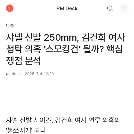
검색하기
PM Desk
티스토리
이슈
샤넬 신발 250mm, 김건희 여사
청탁 의혹 '스모킹건' 될까? 핵심
쟁점 분석
pmdesk
2025. 7. 4. 12:20
샤넬 신발 사이즈, 김건희 여사 연루 의혹의
'불쏘시개' 되나