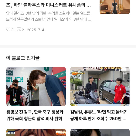
란을 통해 공무원이 '영혼 없는 도구'로 전락했을 때 어떤
즈', 하얀 블라우스와 미니스커트 유니폼의 귀
글 내용
비극이 초래되는지 생생하게 드러났습니다. 당시 군 수뇌
환
안나 밀러즈, 3년 만의 귀환: 추억을 소환하다일본 열도를
부와 일부 엘리트 관료들은 권력 유지를 위해 헌법을 유린
뜨겁게 달구었던 레스토랑 ‘안나 밀러즈’가 약 3년 만에 다
하고, 국민의 기본권을 침해했습니다. 그러나 다행히도, 헌
시 문을 연다는 소식이 전해지며, 많은 이들의 기대감을 고
법 수호 의지를 가진 일부 공무원들의 용기 있는 행동 덕분
3
2
2025. 7. 4.
조시키고 있습니다. 2022년 여름, 마지막 매장이었던 도
에 더 큰 비극을 ..
쿄 다카나와점의 폐점 이후, 수많은 고객들이 재오픈을 요
청하며 안나 밀러즈의 부활을 염원했습니다. 이무라야 그
룹은 이러한 뜨거운 성원에 보답하고자, 오는 12월 도쿄 미
나토구 미나미아오야마 지역에 새로운 매장을 선보일 예정
이 블로그 인기글
입니다. 안나 밀러즈는 단순한 레스토랑을 넘어, 70년대
일본의 문화적 아이콘으로 자리매김하며 많은 이들에게 잊
을 수 없는 추억을 선사했습니다. 이번 재출점을 통해, 안나
밀러즈는 다시 한번 일본 외식 문화를 선도하고, 고객들에
게 특별한 경험을 제공할 것입니..
홍명보 전 감독, 한국 축구 정상화
김남길, 유튜브 '라면 먹고 올래?'
위해 국회 청문회 참석 의사 밝혀
공개 하루 만에 조회수 250만 돌
파하며 화제성 입증