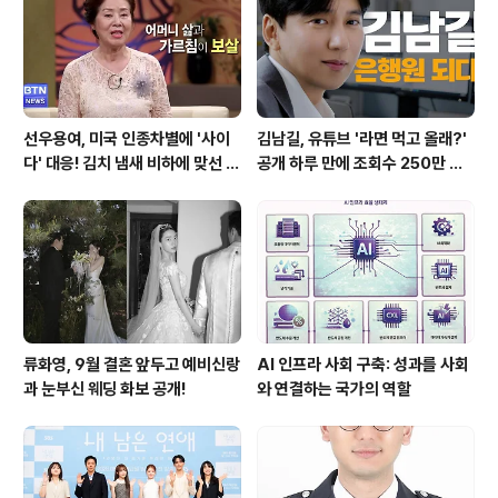
선우용여, 미국 인종차별에 '사이
김남길, 유튜브 '라면 먹고 올래?'
다' 대응! 김치 냄새 비하에 맞선 통
공개 하루 만에 조회수 250만 돌
쾌한 이야기
파하며 화제성 입증
류화영, 9월 결혼 앞두고 예비신랑
AI 인프라 사회 구축: 성과를 사회
과 눈부신 웨딩 화보 공개!
와 연결하는 국가의 역할