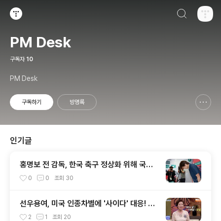
검색하기
티스토리
PM Desk
구독자
10
PM Desk
구독하기
방명록
신고하기 레이어
열기
인기글
홍명보 전 감독, 한국 축구 정상화 위해 국회
청문회 참석 의사 밝혀
0
0
조회
30
선우용여, 미국 인종차별에 '사이다' 대응! 김
치 냄새 비하에 맞선 통쾌한 이야기
2
1
조회
20