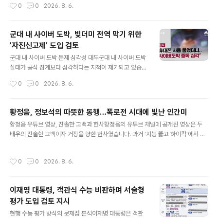
작성시간
0
0
2026. 8. 6.
갑을 열기 위한 전략으로 분석됩니다. 운영 중단 및 당국의
기의 귀여운 행동과 자제력으로 많은 이들에게 감동과 재
조사 결과논란이 확산되자..
미를 선사했습니다. 이에 누리꾼들은 아기의 모습에 '자제
력이 대단하다', '너무 귀엽다'는 반응을 보였습니다. 농심
군대 내 사이버 도박, 빚더미 전역 막기 위한
의 특별한 선물과 후속 반응영상의 폭발적인 인기에 힘입
'자진신고제' 도입 검토
어 농심은 아기에게 특별 제작한 아기 키보다 큰 대형 바나
글 내용
나킥을 선물했습니다. 선물에는 아기의 얼굴과 '바나나킥
군대 내 사이버 도박 문제 심각성 대두군대 내 사이버 도박
베이비'라는 문구가 새겨져 있었으며, 메론킥과 망고킥도
실태가 공식 집계보다 심각하다는 지적이 제기되고 있습니
함께 제공되었습니다. 후속 영상 역시 수백만 회의 조회수
다. 이에 국방부는 군대 내 불법 도박 문제 해결을 위해 '군
작성시간
0
0
2026. 8. 6.
를 기록하며 소비자들의 긍정적인 반응을 이끌어냈습니다.
대판 자진신고제' 도입을 검토하고 있습니다. 이는 처벌보
농심의 향후 계획 및 소비자 소통..
다는 치유에 중점을 둔 접근 방식입니다. 자진신고제 도입
및 기대 효과국방부는 자진신고 시 행정 및 형사 책임 감경,
황정음, 정보석의 따뜻한 동행…폭로전 시대에 빛난 인간미
전문기관 연계를 통한 회복 지원 등 다양한 조치를 고려하
글 내용
황정음 유튜브 영상, 진솔한 고백과 헌사황정음의 유튜브 채널에 공개된 영상은 두
고 있습니다. 이는 음성화된 도박 문제에 노출된 장병들을
배우의 진솔한 고백이자 거장을 향한 헌사였습니다. 과거 '지붕 뚫고 하이킥'에서 부
양지로 이끌어내 문제 해결의 첫걸음을 내딛기 위함입니
녀로 호흡을 맞췄던 황정음과 정보석은 삶의 민낯을 가감 없이 털어놓았습니다. 무엇
다. 전역 후 도박 빚으로 어려움을 겪는 사례가 보고되고 있
보다 대중에게 깊은 잔상을 남긴 이유는 후배를 품어준 선배의 따뜻한 품격 덕분이었
어 대책 마련이 시급합니다. 현황 및 향후 대책 논의지난해
작성시간
0
0
2026. 8. 6.
습니다. 정보석의 헌신, 황정음의 자숙 기간 동행황정음은 기획사 자금 횡령 혐의로
군 경찰에 입건된 군인만 313명에 달하지만, 이는 빙산의
자숙의 시간을 보냈습니다. 이때 정보석은 '혼자 가기 불편하면 내가 같이 가줄까?'라
일각이라는 분..
며 동행을 제안했습니다. 동료 줄리엔 강까지 합세하여 취재진을 막아주며 황정음이
이재명 대통령, 객관식 수능 비판하며 서술형
스승의 마지막 길을 배웅할 수 있도록 도왔습니다. 세상의 손가락질을 받던 후배를
평가 도입 검토 지시
외면하지 않은 이들의 행보는 진정한 '어른'과 '동료'의..
글 내용
현행 수능 평가 방식의 문제점 분석이재명 대통령은 객관