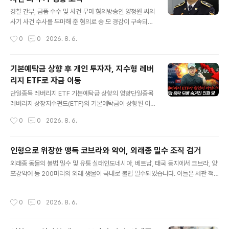
방문하고 있습니다. 스리랑카 관광객은 한국 날씨가 자국
글 내용
보다 더 덥다고 느끼며, 아르메니아 관광객은 강한 햇빛 때
경찰 간부, 금품 수수 및 사건 무마 혐의방송인 양정원 씨의
문에 양산을 필수품으로 사용하고 있다고 전했습니다. 이
사기 사건 수사를 무마해 준 혐의로 송 모 경감이 구속되었
는 한국의 폭염이 해외 관광객들에게도 강한 인상을 주고
습니다. 송 경감은 이 사건 외에도 여러 피의자로부터 금품
작성시간
0
0
2026. 8. 6.
있음을 보여줍니다. 서울의 극한 기온과 관광 활동 영향서
을 받고 사건을 종결해 준 정황이 포착되었습니다. 검찰은
울의 최고 기온은 37.9도까지 치솟아..
송 경감이 수사 과정에서 피의자에게 금품을 받고 수사를
무마한 혐의를 구속영장에 적시했습니다. 추가 금품 수수
기본예탁금 상향 후 개인 투자자, 지수형 레버
및 진술 회유 정황송 경감은 지난해부터 올해 초까지 여러
리지 ETF로 자금 이동
사건 관계자들로부터 사건 무마 명목으로 금품을 수차례
글 내용
받은 것으로 조사되었습니다. 압수수색 당시 현금과 상품
단일종목 레버리지 ETF 기본예탁금 상향의 영향단일종목
권 등 3천만 원 상당의 금품이 발견되었습니다. 또한, 검찰
레버리지 상장지수펀드(ETF)의 기본예탁금이 상향된 이
은 송 경감이 뇌물 공여자에게 진술 코칭을 하고 조사에 응
후 해당 상품의 거래대금이 급감한 것으로 나타났습니다.
작성시간
0
0
2026. 8. 6.
하지 말라고 회유한 녹취를 확보했습니다. 법원의 구속 결
투자 문턱이 높아지면서 개인투자자 자금이 지수형 상품으
정 및 향후 전망법원은..
로 이동한 것으로 풀이됩니다. 금융당국은 지난달 31일부
터 단일종목 레버리지 ETF의 기본예탁금을 기존 1000만
인형으로 위장한 맹독 코브라와 악어, 외래종 밀수 조직 검거
원에서 3000만원으로 상향했습니다. 지수형 레버리지 E
글 내용
외래종 동물의 불법 밀수 및 유통 실태인도네시아, 베트남, 태국 등지에서 코브라, 양
TF로의 자금 이동 현황단일종목 레버리지 상품이 출시된
쯔강악어 등 200마리의 외래 생물이 국내로 불법 밀수되었습니다. 이들은 세관 적
지난 5월 27일부터 7월 30일까지 거래대금 1위와 4~6
발을 피하기 위해 동물의 입을 결박하거나 어린 개체를 압박 포장하는 등 비인도적인
위를 단일종목 레버리지 상품이 차지했던 것과 대조적입니
방법을 사용했습니다. 이 과정에서 다수의 동물이 극심한 스트레스로 폐사하는 안타
다. 규제 시행 이후 일평균 10조원을 웃돌던 단일종목 레버
작성시간
0
0
2026. 8. 6.
까운 일이 발생했습니다. 검찰의 수사 및 기소 과정서울동부지검은 관세법 및 야생생
리지 거래대금은 1조원 아래로 줄었습니다. 실제 최근 한
물법 위반 혐의로 밀수 조직 총책을 포함한 5명을 기소했습니다. 최초 밀수책 1명의
주간 자금유입액이 가장 많았던 ETF..
사건에서 시작된 수사는 총책이 공범들과 공모하여 총 14회에 걸쳐 야생생물 200