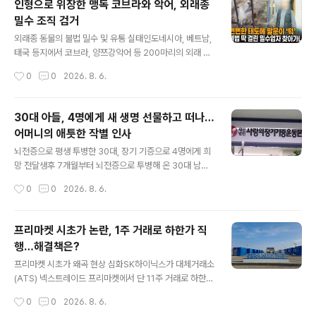
인형으로 위장한 맹독 코브라와 악어, 외래종
마리를 밀수하고 54마리를 유통한 사실을 밝혀냈습니다. 총책은 구속 상태로 재판
밀수 조직 검거
에 넘겨졌습니다. 은어를 이용한 거래 및 전국적 유통..
글 내용
외래종 동물의 불법 밀수 및 유통 실태인도네시아, 베트남,
태국 등지에서 코브라, 양쯔강악어 등 200마리의 외래 생
물이 국내로 불법 밀수되었습니다. 이들은 세관 적발을 피
작성시간
0
0
2026. 8. 6.
하기 위해 동물의 입을 결박하거나 어린 개체를 압박 포장
하는 등 비인도적인 방법을 사용했습니다. 이 과정에서 다
수의 동물이 극심한 스트레스로 폐사하는 안타까운 일이
30대 아들, 4명에게 새 생명 선물하고 떠나…
발생했습니다. 검찰의 수사 및 기소 과정서울동부지검은
어머니의 애틋한 작별 인사
관세법 및 야생생물법 위반 혐의로 밀수 조직 총책을 포함
글 내용
한 5명을 기소했습니다. 최초 밀수책 1명의 사건에서 시작
뇌전증으로 평생 투병한 30대, 장기 기증으로 4명에게 희
된 수사는 총책이 공범들과 공모하여 총 14회에 걸쳐 야생
망 전달생후 7개월부터 뇌전증으로 투병해 온 30대 남성
생물 200마리를 밀수하고 54마리를 유통한 사실을 밝혀
이 장기 기증을 통해 4명에게 새 생명을 선물하고 세상을
작성시간
0
0
2026. 8. 6.
냈습니다. 총책은 구속 상태로 재판에 넘겨졌습니다. 은어
떠났습니다. 이 남성은 심장, 간, 양쪽 신장 등 소중한 장기
를 이용한 거래 및 전국적 유통..
를 기증하여 생명 나눔을 실천했습니다. 그의 숭고한 결정
은 많은 이들에게 감동을 주고 있습니다. 어머니의 사랑과
프리마켓 시초가 논란, 1주 거래로 하한가 직
아들의 마지막 선물, 생명 나눔의 의미 되새기다어머니는
행…해결책은?
아들이 평생 투병하며 겪었을 고통을 회상하며 눈시울을
글 내용
붉혔습니다. 그럼에도 불구하고 아들의 마지막 소망을 이
프리마켓 시초가 왜곡 현상 심화SK하이닉스가 대체거래소
루어주고자 장기 기증을 결정했습니다. 아들은 어머니에게
(ATS) 넥스트레이드 프리마켓에서 단 11주 거래로 하한가
큰 힘이 되어주었으며, 어머니는 아들을 통해 삶의 의미를
를 기록하는 사건이 발생했습니다. 이는 최근 프리마켓에
작성시간
0
0
2026. 8. 6.
다시금 깨달았습니다. 그의 마지막 선물은 많은 이들에게
서 잇따라 발생하는 가격 왜곡 현상의 일부입니다. 이러한