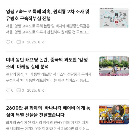
깊은 울림을 선사했습니다. ..
현상은 낮은 거래량과 부족한 유동성에서 비롯되는 것으로
분석됩니다. 프리마켓 거래 방식의 문제점 분석넥스트레이
양평고속도로 특혜 의혹, 원희룡 2차 조사 및
드 프리마켓은 오전 8시부터 8시 50분까지 매수·매도 호
유병호 구속적부심 진행
가가 일치하면 즉시 체결되는 접속매매 방식을 사용합니
글 내용
다. 이로 인해 개장 초기에 유동성이 부족할 경우 소량 거래
서울-양평 고속도로 특혜 논란 및 백지화 배경종합특검은
만으로도 가격이 크게 움직일 수 있습니다. 또한, 순간적인
서울-양평 고속도로 의혹과 관련하여 원희룡 전 국토교통
주가 변동 시 2분간 매매 거래를 정지하는 동적 변동성완
부 장관을 재소환하여 조사하고 있습니다. 원 전 장관은 고
작성시간
0
0
2026. 8. 6.
화장치(VI)만으로는 투자자 보호에 한계가 있습니다. 개선
속도로 종점 변경으로 인한 특혜 논란이 불거지자 적법한
방안 및 향후 전망넥스트레이..
절차 없이 사업 백지화를 선언했다는 혐의를 받고 있습니
다. 이에 대해 원 전 장관 측은 정상적인 사업 추진이 어려
미녀 동반 래프팅 논란, 중국의 과도한 '감정
워 절차를 중단했을 뿐이라는 입장을 보이고 있습니다. 유
소비' 마케팅 실태 분석
병호 감사원 감사위원 구속적부심 및 한동훈 의원 참고인
글 내용
조사부실 감사 의혹으로 구속된 유병호 감사원 감사위원은
논란의 중심, '미녀 동반 래프팅' 서비스의 전말중국 구이저
구속적부심을 청구하여 법원의 심문을 기다리고 있습니다.
우성에서 '미녀 동반 래프팅'이라는 이색 서비스가 등장하
유 위원은 감사 결과 조작 및 은폐에 관여한 혐의를 받고 있
여 큰 논란이 되었습니다. 이 서비스는 단순한 레저 활동을
작성시간
0
0
2026. 8. 6.
으며, 구속 기한 만료를 앞두고 있습니다. 또한, 종합특검은
넘어, 여성과의 동반 및 신체 접촉을 포함하는 다양한 가격
한동훈 의원에게 참고인 신분으로..
대의 패키지로 구성되었습니다. 이러한 과도한 마케팅 방
식은 성적 논란을 야기하며 당국의 조사를 받게 되었습니
2600만 뷰 화제의 '바나나킥 베이비'에게 농
다. 서비스의 단계별 구성과 가격 책정 방식가장 저렴한 8
심이 특별 선물을 전달했습니다
만 4천원 패키지는 여성과의 사진 촬영만 가능했으나, 27
글 내용
만원과 41만 7천원 패키지에서는 동반 탑승, 가벼운 신체
화제의 중심이 된 아기의 영상과 반응엄마의 제지에 과자
접촉, 나아가 일시적인 여자친구처럼 대하는 서비스까지
를 내려놓는 아기의 영상이 SNS에서 2600만 회 이상의
제공했습니다. 이러한 차등적인 서비스 제공은 고객의 지
조회수를 기록하며 큰 화제가 되었습니다. 해당 영상은 아