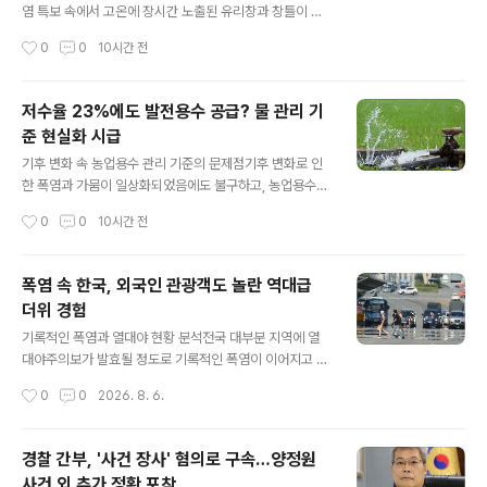
염 특보 속에서 고온에 장시간 노출된 유리창과 창틀이 저
절로 깨지는 사고가 빈번하게 발생하고 있습니다. 이는 유
작성시간
0
0
10시간 전
리 중앙부와 프레임의 온도 차이로 인해 발생하는 열파 현
상 때문입니다. 강한 직사광선으로 유리 표면 온도가 급격
히 상승할 때 주로 발생하며, 특히 고층 건물에서는 파편 낙
저수율 23%에도 발전용수 공급? 물 관리 기
하로 인한 2차 사고 위험이 우려됩니다. 유리 열파 사고 예
준 현실화 시급
방을 위한 실질적인 대처 방안전문가들은 실내외 온도 차
글 내용
이를 줄이는 것이 유리 열파 예방에 중요하다고 강조합니
기후 변화 속 농업용수 관리 기준의 문제점기후 변화로 인
다. 창문을 조금 열어 실내외 공기 순환을 유도하면 온도 차
한 폭염과 가뭄이 일상화되었음에도 불구하고, 농업용수
이를 줄여 파손 위험을 낮출 수 있습니다. 또한, 고온에 장
관리 기준은 과거에 머물러 있습니다. 한국농어촌공사는
작성시간
0
0
10시간 전
시간 노출된 창문 유리를 고정하는 실리콘의 손상 가능성
저수지가 바닥을 드러내도 소수력발전소에 용수를 공급하
을 고려하여 평소 상태를 자주 점..
도록 규정하고 있어 논란이 되고 있습니다. 이는 실제 저수
율이 23% 이하로 내려가야 발전용수 공급을 중단할 수 있
폭염 속 한국, 외국인 관광객도 놀란 역대급
는 상황을 초래합니다. 농업 현장의 목소리와 기후 변화의
더위 경험
영향현재의 농업용수 관리 기준은 20%대의 저수율에서도
글 내용
농사에 심각한 차질을 빚을 수 있는 수준입니다. 최근 폭염
기록적인 폭염과 열대야 현황 분석전국 대부분 지역에 열
까지 겹치면서 농업용수 부족 현상은 더욱 심각해지고 있
대야주의보가 발효될 정도로 기록적인 폭염이 이어지고 있
습니다. 농민들은 과거의 물 공급량으로는 충당이 어렵다
습니다. 서울은 15일째, 제주는 30일째 열대야가 지속되
작성시간
0
0
2026. 8. 6.
며 기준 상향 조정을 요구하고 있습니다. 현실화된 기후 위
며 역대 최장 기록을 경신했습니다. 이러한 폭염은 냉방기
기, 농업용수 관리 지침 개정 필요성최..
기 없이는 밤에도 견디기 어려운 상황을 만들고 있습니다.
외국인 관광객의 한국 날씨 경험담더운 날씨에도 불구하고
경찰 간부, '사건 장사' 혐의로 구속…양정원
명동 등 서울의 주요 관광지에는 많은 외국인 관광객들이
사건 외 추가 정황 포착