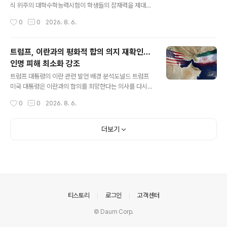
식 위주의 대학수학능력시험이 학생들의 잠재력을 제대로
평가하지 못한다고 지적했습니다. 초보적인 컴퓨터도 쉽게
작성시간
0
0
2026. 8. 6.
할 수 있는 객관식 문제 풀이가 학생들의 창의성과 사고력
을 저해한다고 보았습니다. 이는 어른들의 편의를 위해 아
이들의 교육적 성장을 희생시키는 것이라고 비판했습니다.
트럼프, 이란과의 평화적 합의 의지 재확인…
서술형 평가 도입 및 공론화 추진 계획국가교육위원회는
인명 피해 최소화 강조
수능에 논술 및 서술형 평가 도입의 필요성을 제기하며 하
글 내용
반기 대국민 공론화를 추진할 계획입니다. 현행 수능의 킬
트럼프 대통령의 이란 관련 발언 배경 분석도널드 트럼프
러 문항 출제 한계와 변별력 확보의 어려움을 언급하며 객
미국 대통령은 이란과의 합의를 희망한다는 의사를 다시
관식 수능 유지 여부에 대한 심도 있는 논의가 필요함을 강
한번 밝혔습니다. 대통령은 사람들의 희생을 원치 않기 때
작성시간
0
0
2026. 8. 6.
조했습니다. 공론화 과정을 거쳐 결과는 10월 말 발표될 예
문에 합의를 추구한다고 설명했습니다. 또한, 상황에 따라
정입니다. 지방대 육성 및 유아 교육..
이란에 대한 군사적 대응 가능성을 언급하며, 과거 대규모
공격 계획을 취소한 사실을 강조했습니다. 이란의 호르무
더보기
즈 해협 항로 합의 현황이란은 오만과의 협력을 통해 호르
무즈 해협에서의 상선 안전 통항을 위한 항로 합의가 거의
완료 단계에 있다고 발표했습니다. 양국은 공동 성명 발표
를 앞두고 있으며, 이는 해협의 안정적인 통항 확보에 기여
할 것으로 보입니다. 트럼프 대통령은 이와 관련된 구체적
인 언급은 피했습니다. 향후 외교적 해결 가능성과 전망트
의안내
티스토리
로그인
고객센터
럼프 대통령의 발언은 군사적 충돌..
© Daum Corp.