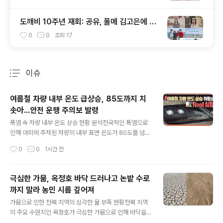
도깨비 10주년 재회: 공유, 풀메 김고은에 폭
소하며 찐친 케미 발산!
0
0
조회
17
이슈
분류 전체보기
주요 글 목록
여름철 차량 내부 온도 급상승, 85도까지 치
솟아...안전 운행 주의보 발령
글 내용
폭염 속 차량 내부 온도 상승 현황 분석전국적인 폭염으로
인해 야외에 주차된 차량의 내부 표면 온도가 80도를 넘어
서는 것으로 나타났습니다. 한국도로교통공단의 실험 결
작성시간
0
0
1시간 전
과, 검은색 차량의 대시보드 온도가 최고 85.5도까지 상승
했습니다. 흰색 차량의 경우에도 73.7도로 측정되어 색상
에 따른 온도 차이가 컸습니다. 차량 내부 온도 상승에 따른
극심한 가뭄, 옥정호 바닥 드러나고 논밭 수로
위험성과 예방 조치폭염에 노출된 차량 내부는 단시간에
까지 말라 농민 시름 깊어져
급격히 온도가 상승할 수 있어 주의가 필요합니다. 출발 전
글 내용
충분한 환기와 냉방을 통해 실내 온도를 낮추는 것이 중요
가뭄으로 인한 전북 지역의 심각한 물 부족 현황전북 지역
합니다. 특히 어린이나 반려동물을 차량에 홀로 남겨두는
의 주요 수원지인 옥정호가 극심한 가뭄으로 인해 바닥을
것은 매우 위험하며, 짧은 시간이라도 생명을 위협할 수 있
드러내고 있습니다. 관광 명소인 붕어섬 주변 암반까지 노