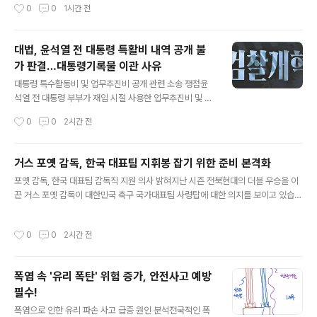
작성시간
0
0
1시간 전
습니다. 전문가 권고 및 안전 수칙 강조한국도로교통공단
출되며 과거와는 확연히 다른 풍경을 보여주고 있습니다.
은 폭염 시 야외 주차된..
이는 관광객 감소뿐만 아니라 농업용수 공급에도 심각한
차질을 빚고 있음을 시사합니다. 농업 현장의 어려움과 농
대법, 윤석열 전 대통령 특활비 내역 공개 불
민들의 절박한 노력김제 지역의 논밭 역시 수로가 말라붙
가 판결…대통령기록물 이관 사유
어 벼농사에 큰 위협이 되고 있습니다. 농민들은 물 한 방울
글 내용
이라도 더 확보하기 위해 막힌 물길을 손보고 수로를 살피
대통령 특수활동비 및 업무추진비 공개 관련 소송 쟁점윤
는 등 절박한 노력을 기울이고 있습니다. 벼의 이삭이 패고
석열 전 대통령 부부가 재임 시절 사용한 업무추진비 및 특
알곡을 채우는 중요한 시기에 물 부족은 나락의 품질 저하
수활동비 내역 공개를 둘러싼 소송에서 대법원의 판결이
작성시간
0
0
2시간 전
로 직결될 수 있어 농민들의 걱정이 커지고 있습니다. 가뭄
나왔습니다. 하급심에서는 정보 공개가 일부 인정되었으
심화와 농업용수 관리 현황전북..
나, 대법원에서 최종적으로 뒤집히는 결과가 발생했습니
다. 이는 해당 정보가 대통령기록물로 이관되었다는 점이
거스 포옛 감독, 한국 대표팀 지휘봉 잡기 위한 준비 본격화
주요 쟁점으로 작용했습니다. 정보 공개 거부 처분 취소 소
글 내용
포옛 감독, 한국 대표팀 감독직 지원 의사 밝혀지난 시즌 전북현대의 더블 우승을 이
송 경과 및 대법원 판단한국납세자연맹은 대통령실의 특수
끈 거스 포옛 감독이 대한민국 축구 국가대표팀 사령탑에 대한 의지를 보이고 있습니
활동비 및 업무추진비 집행 내역 공개를 청구했으나, 대통
다. 포옛 감독은 한국에서의 본격적인 행보를 준비하는 것으로 파악되었습니다. 현재
령실은 안보, 외교, 공무 수행 지장, 사생활 침해 등을 이유
소속팀이 없는 포옛 감독은 북중미 월드컵 조별예선 탈락 후 공석이 된 한국 대표팀
로 정보 공개를 거부했습니다. 1·2심에서는 일부 정보 공개
작성시간
0
0
2시간 전
감독직에 지원할 계획입니다. 카카오톡 설치, 국내 소통 강화 움직임포옛 감독이 '국
가 명령되었으나, 대법원은 정보가 이미 대통령기록관으로
민 메신저' 카카오톡을 설치한 사실이 확인되었습니다. 이전에는 다른 글로벌 메신저
이관되어 보유하고 있지 않다는 점을 고려하..
를 사용했으나, 이제 카카오톡을 통해 국내 관계자들과의 활발한 소통을 시도할 것으
폭염 속 '유리 폭탄' 위험 증가, 안전사고 예방
로 보입니다. 이는 대한축구협회의 요구 서류 제출 및 코칭스태프 구성 논의에 있어
필수!
효율성을 높이기 위한 전략으로 분석됩니다. 대한축..
글 내용
폭염으로 인한 유리 파손 사고 급증 원인 분석전국적인 폭