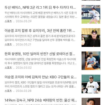
한 미국 매체는 리오스가 KBO리그에서 성공할 경우 LG가 장기 보유
히 헛스윙을 유도하는 능력이지만, 원하는 곳에 공을 던지는 데 어려움
에 어려움을 겪을 수 있다고 분석했습니다. 리오스의 강점과 약점, 그
을 겪어왔습니다. ..
두산 베어스, NPB 2군 리그 1위 日 투수 타카다 타쿠
리고 KBO리그에서의 잠재력리오스는 최고 시속 161km의 강력한 패
토 전격 영입 발표
두산 베어스의 아시아쿼터 교체 배경 분석두산 베어스가 시즌 도중 아
스트볼을 던지는 파워 피처로, KBO리그에서도 충분히 위력적인 구위
시아쿼터 투수 교체라는 과감한 결정을 내렸습니다. 일본 출신 좌완 투
를 갖췄다는 평가입니다. 하지만 제구력 불안정은 빅리그 정착 실패의
수 타카다 타쿠토를 총액 12만 달러에 영입하며 전력을 보강했습니다.
스포츠
2026.05.29
주요 원인으로 꼽히며, 이는 그의 향후 행보에 중요한 변수가 될 것입
이는 기존 투수 타무라 이치로의 부진에 따른 불가피한 선택으로 분석
니다. 만약 남은 시즌 동안 안정적인 제구와 성적을 보여준다면 리그
됩니다. 타카다 타쿠토 영입의 주요 강점 및 기대 효과타카다는 NPB
정상급 마무리로 자리 잡..
이승엽 코치 합류 후 요미우리, 3년 만에 홈런 1위 탈
2군 이스턴리그 평균자책점 1위(1.75)를 기록한 검증된 실력을 갖추
환 및 7연승 질주
요미우리 자이언츠의 최근 성적과 홈런 증가 추세 분석일본프로야구
고 있습니다. 최고 148km의 속구와 다양한 변화구를 구사하며, 100
요미우리 자이언츠가 최근 7연승을 달리며 선두 경쟁에 박차를 가하
구 이상 투구에도 흔들림 없는 선발투수로서의 잠재력을 지녔습니다.
고 있습니다. 이 기간 동안 팀은 총 7개의 홈런을 기록했으며, 극적인
스포츠
2026.05.21
우수한 디셉션 동작과 빠른 팔 스윙은 팀의 경기력 향상에 크게 기여할
끝내기 홈런으로 승리를 거머쥔 경기도 있었습니다. 이러한 성과는 이
것으로 기대됩니다. 타카다의 포부와 향후 일정타카다는 두산 베어스
승엽 타격코치의 합류 이후 눈에 띄게 향상된 팀 타격력을 보여줍니다.
의 일원이 된 것을 ..
한화 왕옌청, 10만 달러의 반전? 선발 로테이션 합류,
이승엽 코치의 역할과 일본 야구 환경에 대한 그의 견해이승엽 코치는
가능성을 엿보다
아시아쿼터 왕옌청, 선발 로테이션 진입 확정한화 이글스의 아시아쿼
요미우리에서 지도자로서 선수들과 더 많은 소통을 하며 팀 분위기 쇄
터 투수 왕옌청이 팀의 선발 로테이션 합류를 확정했습니다. 지난 26
신에 힘쓰고 있습니다. 그는 일본 야구가 한국 야구와 달리 투수력이
일 일본 오키나와에서 열린 닛폰햄 파이터스와의 연습경기에서 선발
스포츠
2026.03.02
강하고 공인구 반발력이 낮아 저득점 경기가 많다고 분석했습니다. 이
투수로 등판하여 3이닝 동안 2피안타, 무사사구, 3탈삼진 무실점으로
러한 환경 속에서 득점력을 높이기 위한 전략 연구에 집중하고 있다고
훌륭한 투구를 선보였습니다. 최고 구속 150km/h의 직구와 함께 커
밝혔습니다. 홈런 생산량 증가..
이승엽 코치와 아베 감독의 만남: KBO 구단들의 요미
브, 슬라이더, 포크볼 등 다양한 구종을 구사하며 깊은 인상을 남겼습
우리 캠프 방문 이유
요미우리 캠프, KBO 구단들의 발길 이어져일본 프로야구(NPB) 요미
니다. 이는 지난 21일 WBC 국가대표팀과의 경기에서도 2이닝 무실
우리 자이언츠의 스프링 캠프가 열리고 있는 오키나와현 나하 셀룰러
점을 기록한 데 이은 쾌거입니다. 연봉 10만 달러, 기대 이상의 활약한
필드에 한국 프로야구 구단 관계자들의 방문이 이어지고 있습니다. 특
스포츠
2026.02.28
화는 지난 시즌 종료 후 대만 출신의 왕옌청을 연봉 10만 달러(약 1억
히 LG 트윈스와 삼성 라이온즈 관계자들이 요미우리 캠프를 찾아 아
4500만원)에 아시아쿼터로 영입했습니다. 스토브리그에서 큰 주목
베 신노스케 감독과 이승엽 타격 코치에게 인사를 건넸습니다. LG 구
을 받았던 왕옌청을 데려오..
149km 강속구, NPB 24승 베테랑의 반전: 울산 웨일
단 관계자는 "아베 감독님과 이승엽 코치님께 인사를 드리고 앞으로도
즈 트라이아웃에 나타난 오카다 아키타케