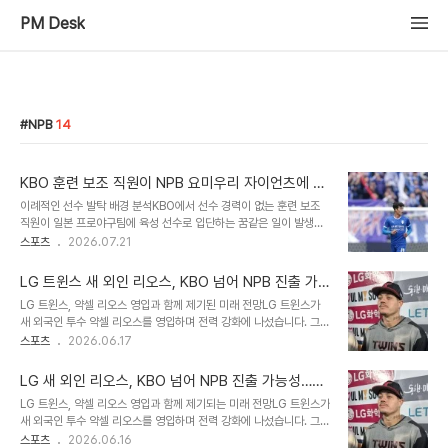
PM Desk
NPB
14
KBO 훈련 보조 직원이 NPB 요미우리 자이언츠에 입
단한 놀라운 성공 사례
이례적인 선수 발탁 배경 분석KBO에서 선수 경력이 없는 훈련 보조
직원이 일본 프로야구팀에 육성 선수로 입단하는 꿈같은 일이 발생했
습니다. 이는 한국인 포수 이건희 선수가 일본 프로야구 NPB의 요미
스포츠
2026.07.21
우리 자이언츠와 육성 선수 계약을 체결하면서 알려졌습니다. 이건희
선수는 올 시즌 NPB 2군 리그에 참가하는 하야테 벤처스 시즈오카 소
LG 트윈스 새 외인 리오스, KBO 넘어 NPB 진출 가
속으로 활동했습니다. 선수 지망생을 위한 현실적인 조언이건희 선수
능성 제기
LG 트윈스, 약셀 리오스 영입과 함께 제기된 미래 전망LG 트윈스가
는 고교 및 대학 시절 뛰어난 활약을 보였으나 KBO 신인 드래프트에
새 외국인 투수 약셀 리오스를 영입하며 전력 강화에 나섰습니다. 그러
서 지명받지 못했습니다. 졸업 후 NC 다이노스에서 훈련 보조 직원으
나 미국 매체 MLBTR은 리오스가 KBO리그에서 성공할 경우 LG가
스포츠
2026.06.17
로 근무하며 선수에 대한 열정을 놓지 않았습니다. 그는 군 복무 중 일
장기 보유에 어려움을 겪을 수 있다고 전망했습니다. 해당 매체는 리오
본어 공부를 하고 일본에서의 선수 생활을 모색했습니다. 새로운 기회
스가 다음 시즌 KBO리그 또는 일본프로야구(NPB)에서 풀타임 시즌
와 미래 전망이건희 선수는 하..
LG 새 외인 리오스, KBO 넘어 NPB 진출 가능성…M
을 소화할 가능성이 높다고 평가했습니다. 리오스의 강점과 약점 분석
LBTR 분석 주목
LG 트윈스, 약셀 리오스 영입과 함께 제기되는 미래 전망LG 트윈스가
리오스는 최고 시속 161km의 강력한 패스트볼을 던지는 파워 피처입
새 외국인 투수 약셀 리오스를 영입하며 전력 강화에 나섰습니다. 그러
니다. 싱커, 스플리터, 슬라이더 등 다양한 구종을 구사하지만, 제구력
나 벌써부터 그의 내년 거취에 대한 다양한 전망이 제기되고 있습니다.
스포츠
2026.06.16
불안이 빅리그 정착 실패의 주요 원인으로 꼽힙니다. 그의 강점은 꾸준