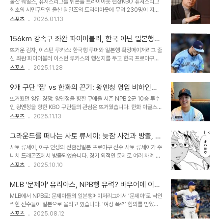
울산 웨일즈, 퓨처스리그를 뒤흔들 트라이아웃 현장KBO 퓨처스리그
잘 부탁드린다는 말을 전하기 위해 방문했다"고 밝혔습니다. 이는 단
최초의 시민구단인 울산 웨일즈의 트라이아웃에 무려 230명이 지원
순한 방문을 넘어, 한국과 일본 프로야구 간의 교류와 존중을 보여주는
하며 뜨거운 열기를 실감케 했습니다. 이틀간의 트라이아웃을 통해 최
스포츠
2026.01.13
의미 있는 장면입니다. 이승엽 코치, 요미우리 1군 타격 코치로 합류이
종 합격자를 선발할 예정이며, 많은 선수들이 프로 진출의 꿈을 안고
승엽 코치는 과거 요미우리 자이언츠에서 선수로 활약했던 인연을 바
참가했습니다. 특히, 일본 출신 선수들의 참여가 눈에 띄었으며, 과거
탕으로, 아베 신노스케 감독의 제..
156km 강속구 좌완 파이어볼러, 한국 아닌 일본행…
화려한 경력을 가진 오카다 아키타케 선수의 등장에 많은 이목이 집중
팬들의 기대와 아쉬움
뜨거운 감자, 이스턴 루카스: 한국행 루머와 일본행 확정메이저리그 출
되었습니다. 모두를 놀라게 한 강속구: 오카다 아키타케의 부활오카다
신 좌완 파이어볼러 이스턴 루카스의 행선지를 두고 한국 프로야구
아키타케는 이날 트라이아웃에서 최고 149km의 강속구를 선보이며
(KBO) 팬들의 기대감이 컸습니다. 그러나 그의 최종 선택은 일본프로
스포츠
2025.11.28
현장의 코칭스태프와 참가자들을 놀라게 했습니다. 단단한 하체를 바
야구(NPB) 한신 타이거스였습니다. 이 소식은 많은 야구 팬들에게 아
탕으로 힘 있는 투구를 선보이며, 과거의 기량을 짐작하게 했습니다.
쉬움을 안겨주는 동시에, 그의 새로운 도전에 대한 기대감을 갖게 합니
그의 압도적인 구위에 일부 프로 구단 스..
9개 구단 '찜' vs 한화의 끈기: 왕옌청 영입 비하인드
다. 이스턴 루카스는 193cm의 큰 키에서 뿜어져 나오는 150km 중
스토리
뜨거웠던 영입 경쟁: 왕옌청을 향한 구애올 시즌 NPB 2군 10승 투수
후반대의 강속구가 주무기인 투수입니다. 올해 토론토 블루제이스에
인 왕옌청을 향한 KBO 구단들의 관심은 뜨거웠습니다. 한화 이글스는
서 방출된 후, 그의 행선지를 두고 여러 추측이 오갔지만, 결국 일본 무
아시아쿼터 선수로 일본 프로야구(NPB) 라쿠텐 골든이글스 소속 왼
스포츠
2025.11.13
대에서 새로운 시작을 알리게 되었습니다. 이스턴 루카스, 그는 누구인
손 투수 왕옌청(24)과 연봉 10만 달러(1억4000만원)에 계약을 발
가: 프로필 및 주요 특징이스턴 루카스는 193cm의 장신에서 뿜어져
표했습니다. 최고 154㎞/h의 빠른 공을 던지는 선발 자원인 그는 올
나오는 150km 후반대의..
그라운드를 떠나는 사토 류세이: 늦잠 사건과 방출, 그
해 NPB 이스턴리그(2군)에서 10승 5패 평균자책점 3.26을 기록하
리고 남겨진 이야기
사토 류세이, 야구 인생의 전환점일본 프로야구 선수 사토 류세이가 주
며 잠재력을 입증했습니다. 한화 구단이 파악한 KBO리그 내 관심 구
니치 드래곤즈에서 방출되었습니다. 경기 외적인 문제로 여러 차례 팀
단만 최소 4~5개였으며, 현장에서는 “9개 구단이 걸쳐 있다”는 이야
을 옮겨 다녔던 그는, 결국 이번 방출로 인해 선수 생활의 중대한 기로
스포츠
2025.10.10
기가 나올 정도로 경쟁이 치열했습니다. 9개월의 대장정: 한화의 끈질
에 놓이게 되었습니다. 사토 류세이는 억울한 마음을 드러내며 현역 연
긴 노력관심부터 영입까지 무려 9개월이 걸린 이 과정에서 한화는 왕
장 의지를 밝혔지만, 현실은 녹록지 않은 상황입니다. 방출의 배경: 늦
옌청 영입에 공..
MLB '문제아' 유리아스, NPB행 유력? 바우어에 이은
잠 사건과 성적 부진사토 류세이의 방출은 단순한 부진 이상의 복합적
일본행, 그 이유는?
MLB에서 NPB로: 문제아들의 일본행메이저리그에서 ‘문제아’로 낙인
인 요인들이 작용한 결과입니다. 시범경기 기간 중 숙소가 아닌 곳에서
찍힌 선수들이 일본으로 몰리고 있습니다. ‘여성 폭력’ 혐의를 받았던
여성과 늦잠을 잔 사건은 그의 선수 생활에 치명적인 영향을 미쳤습니
트레버 바우어에 이어, ‘가정폭력’ 혐의로 출장 정지 처분을 받았다가
스포츠
2025.08.12
다. 이 사건으로 인해 1군 출전 기회를 얻지 못했고, 결국 트레이드라