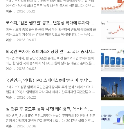
스페이스X 상장 배경 및 미래에셋 증권 배정 현황항공우주 기업 스페
공지능과 위성 통신 기술을 기반으로 하는 항공 우주 기업으로서,
이스X가 역사상 최대 규모로 뉴욕 나스닥 증시에 상장됩니다. 이번 기
750억 달러를 조달하는 데 성공했습니다. 이 기업은 우주 데이터센
업공개(IPO)에 인수단으로 참여한 미래에셋증권에는 총 231만
이슈
2026.06.12
터 구축을 위한 시연용 위성을 내년 말 이전에 발사하고, 2028년부터
4815주가 배정되었습니다. 이는 공모가 기준 약 3억1250만 달러,
는 AI 연산 위성 배치를 시작할 계획입니다. 또한, 2035년부터
한화로 약 4751억원에 해당하는 규모입니다. 주요 인수단 배정 현황
2040년까지 화성 식민지 건설이..
코스피, '검은 월요일' 공포…변동성 확대에 투자자 필
및 공모 규모골드만삭스와 모건스탠리가 각각 1억1111만1111주로 가
사적 대응 필요
미국 반도체 종목 급락과 금리 인상 우려 확산미국 반도체 종목들의 급
장 많은 물량을 확보했습니다. 스페이스X는 이번 공모를 통해 약
락은 코스피 지수에 큰 영향을 미칠 것으로 예상됩니다. 이는 뉴욕 증
750억 달러, 한화로 약 114조원을 조달할 계획입니다. 전체 청약 물
시의 시가총액 상당 부분이 증발하는 결과를 초래했습니다. 금리 인상
이슈
2026.06.07
량은 목표의 4배를 초과했으며, 개인 투자자 주문 금액도 1천억 달러
가능성 증대와 스페이스 X 상장으로 인한 자금 쏠림 현상도 증시 변동
를 넘었습니다. 스페이스X의 상장 가치 및 시장 전망공모가 기준 스페
성을 키우는 요인으로 작용할 것입니다. 스페이스 X 상장 및 고금리 우
이스X의 상장 기업 가..
외국인 투자자, 스페이스X 상장 앞두고 국내 증시서
려가 투자 심리 위축미국 우주항공 기업 스페이스 X의 상장을 앞두고
대규모 매도세 지속
외국인 투자자, 한 달간 60조원 순매도 배경 분석외국인 투자자들이
자금 마련 수요가 매도세에 영향을 미쳤습니다. 또한, 예상보다 견고한
최근 한 달간 국내 증시에서 약 60조 원에 달하는 대규모 순매도를 기
미국의 고용지표는 연방준비제도의 금리 인상 가능성을 높이며 투자
록하며 코스피 변동성이 확대되고 있습니다. 이러한 매도세는 한국 경
이슈
2026.06.03
심리를 위축시키고 있습니다. 금리 상승은 주가 하락의 대표적인 거시
제 펀더멘털 악화보다는 주로 반도체 주가 급등에 따른 포트폴리오 리
경제 요인으로 작용합니다. 국내외 증시 변동성 확대 및 향후 전망글로
밸런싱 성격으로 분석됩니다. 특히 삼성전자와 SK하이닉스에서 각각
벌 투자 심리 변화는 ..
국민연금, 역대급 IPO 스페이스X에 '묻지마 투자' 나
24조 원, 25조 원 이상 순매도하며 전체의 82.9%를 차지했습니다.
설까?
스페이스X 상장 임박과 국민연금의 잠재적 투자 분석스페이스X의 기
스페이스X 상장, 추가 자금 이탈 가능성 제기오는 12일 예정된 스페이
업공개(IPO)가 임박함에 따라 국내 최대 기관투자자인 국민연금의 매
스X의 기업공개(IPO)가 향후 추가적인 외국인 자금 이탈을 촉발할 수
수 가능성이 제기되고 있습니다. 국민연금 기금운용본부 투자운용팀
이슈
2026.05.22
있다는 우려가 제기되고 있습니다. 스페이스X는 상장 시 세계 시가총
장 출신인 홍춘욱 프리즘투자자문 대표는 스페이스X가 상장 시 미국
액 상위권 진입 및 나스닥100 지수 편입 가능성이 거론됩니다. 이에
시가총액 5~6위 규모가 될 것으로 예상하며, 국민연금의 투자 불가피
따라 글로벌 투자자 ..
설 연휴 후 공모주 청약 시작! 케이뱅크, 액스비스, 에
성을 언급했습니다. 이는 국민연금의 해외주식 벤치마크인 MSCI
스팀 상장 준비 현황
케이뱅크, 3번째 IPO 도전…공모가 눈높이 조정국내 1호 인터넷 전문
ACWI ex-Korea 지수 편입과 관련된 상관계수 관리 때문입니다.
은행 케이뱅크가 3번째 IPO 도전에 나섭니다. 2017년 설립 이후 비
MSCI 지수 편입 기준과 스페이스X의 상장 규모MSCI의 지수 방법론
대면 금융 서비스와 다양한 플랫폼 제휴를 통해 성장해왔습니다. 이번
이슈
2026.02.08
에 따르면, '상당히 큰 규모의 IPO'는 상장 후 10거래일 종가 기준으