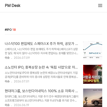
PM Desk
IPO
18
나스닥100 편입에도 스페이스X 주가 하락, 공모가 밑
도는 이유는?
스페이스X, 나스닥100 편입 호재에도 주가 하락세스페이스X가 상장
한 달도 채 되지 않아 나스닥100 지수에 편입되는 호재를 맞았으나
주가는 이틀 연속 공모가를 하회했습니다. 상장 직후 급등했던 열기가
이슈
2026.07.09
식으면서 단기 차익실현 매물이 출회된 것으로 분석됩니다. 현재 스페
이스X 주가는 148달러에 거래를 마감하며 지난달 개장가인 150달러
소노인터 IPO, 중복상장 논란 속 '독립 사업'으로 차별
를 밑돌았습니다. 나스닥100 편입 규정 완화와 ETF 의무 매수스페이
화 전략 제시
소노인터내셔널 IPO와 중복상장 논란의 배경소노인터내셔널이 기업
스X는 최근 나스닥의 신규 상장사 편입 규정 완화에 따라 상장 후 한
공개(IPO)를 준비하며 이미 증시에 상장된 자회사들로 인해 중복상장
달 만에 대표 기술주 지수인 나스닥100에 편입되었습니다. 이로 인해
논란에 휩싸였습니다. 이는 기존 주주들의 지분 가치가 희석될 수 있다
이슈
2026.07.01
나스닥100 추종 ETF 및 인덱스펀드는 스페이스X 주식을 의무적으
는 우려 때문입니다. 그러나 이번 사례는 독립적인 사업을 영위하는 회
로 매수해야 하는 상황입니다. 스페이스X는 지난 6월 IPO를 통해 총
사들을 인수하여 편입한 경우로, 주주 가치를 훼손하는 일반적인 중복
857억 달러를 조달했..
현대차그룹, 보스턴다이내믹스 100% 소유 자회사 편
상장과는 다르다는 분석입니다. 소노인터내셔널의 중복상장 논란 해
입 추진
현대차그룹, 보스턴다이내믹스 지분 추가 인수 배경현대자동차그룹이
소 전략소노인터내셔널은 모회사가 핵심 사업을 분할하여 상장하는
소프트뱅크로부터 보스턴다이내믹스 지분 9.65%를 추가로 인수하
'쪼개기 상장'과는 근본적으로 다르다는 점을 강조하고 있습니다. 외부
여 완전 자회사로 편입할 예정입니다. 이번 인수는 약 5000억원 규
이슈
2026.06.19
에서 이미 상장된 회사들을 인수했으며, 각 자회사가 호텔·리조트, 유