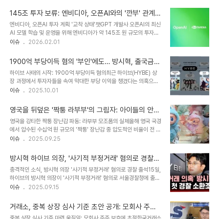
상장을 위해 희망 공모가를 낮추고 비교 기업군을 조정하는 등 눈높이
로 수시 편입 대상이 됩니다. 역대 최대 규모 IPO로 예상되는 스페이
를 낮춘 모습입니다. 하지만 실적에 대한 우려와 두나무와의 제휴 계약
스X는 이러한 기준을 충족하여..
145조 투자 보류: 엔비디아, 오픈AI와의 '깐부' 관계
만료 시점 등은 고려해야 할 요소입니다. 케이뱅크는 12일 공모가를
재점검
엔비디아, 오픈AI 투자 계획 '교착 상태'챗GPT 개발사 오픈AI의 최신
확정하고 설 연휴 이후인 20일과 23일 청약을 진행할 예정입니다. 액
AI 모델 학습 및 운영을 위해 엔비디아가 약 145조 원 규모의 투자를
스비스, 이차전지·전장부품 분야 레이저 솔루션 강점레이저 솔루션 기
계획했으나, 내부 회의론으로 인해 현재 교착 상태에 빠졌다는 소식입
이슈
2026.02.01
업 액스비스는 코스닥 상장을 위한 수요예측을 진행합니다. 현대차,
니다. 월스트리트저널(WSJ)은 소식통을 인용하여 엔비디아 내부에
LG화학, LG에너지솔루션 등 대기업과의 협력을 통해 이차전지 및 전
서 해당 거래에 대한 회의론이 제기되면서 진전을 보지 못하고 있으며,
장부품 분야에서 기술력을..
1900억 부당이득 혐의 '부인'에도… 방시혁, 출국금지
양측이 향후 파트너십 방향 자체를 재검토하고 있다고 보도했습니다.
조치: 하이브 사태의 현재와 미래
하이브 사태의 시작: 1900억 부당이득 혐의최근 하이브(HYBE) 상
지난해 9월 체결된 양해각서(MOU)는 초기 단계 이상 전혀 진전되지
장 과정에서 투자자들을 속여 막대한 부당 이익을 챙겼다는 의혹으로,
않은 상태로 알려졌습니다. 젠슨 황 CEO의 '신중론'과 오픈AI의 '위
방시혁 하이브 의장이 출국금지 조치를 받았습니다. 이 사건은 단순한
이슈
2025.10.01
기감'젠슨 황 엔비디아 CEO는 1000억 달러 투자 합의가 법적 구속
경제 범죄를 넘어, K-POP 산업의 미래와 투자 생태계 전반에 걸쳐 심
력이 없으며 최종 확정된 사실이 아니라고 내부적으로 강조해 온 것으
각한 파장을 일으킬 수 있다는 점에서 더욱 주목받고 있습니다. 서울경
로 전해졌습니다..
영국을 뒤덮은 '짝퉁 라부부'의 그림자: 아이들의 안전
찰청 금융범죄수사대는 자본시장법 위반 혐의를 받는 방 의장에 대해
을 위협하는 위험한 유혹
영국을 강타한 짝퉁 장난감 파동: 라부부 모조품의 실체올해 영국 국경
출국금지 조처를 내렸으며, 현재 수사가 진행 중입니다. 이로 인해 하
에서 압수된 수십억 원 규모의 '짝퉁' 장난감 중 압도적인 비율이 전 세
이브의 주가와 기업 이미지에도 부정적인 영향이 불가피할 것으로 보
계적인 인기를 누리는 중국 캐릭터 인형 '라부부'의 모조품으로 드러났
이슈
2025.09.25
입니다. 혐의의 내용: IPO를 둘러싼 의혹방시혁 의장은 2019년, 벤처
습니다. 일간 가디언의 보도에 따르면, 영국 내무부와 지식재산권청
캐피털 등 기존 하이브 투자자들에게 IPO(기업공개) 계획이 없다고
(IPO)의 조사 결과, 올해 압수된 25만 9천 개의 위조 장난감 중 23
속인 혐의를 받고 있습..
방시혁 하이브 의장, '사기적 부정거래' 혐의로 경찰
만 6천 개가 가짜 라부부 제품이었습니다. 이는 전체 압수량의 91%
출석: IPO를 둘러싼 진실 공방
충격적인 소식, 방시혁 의장 '사기적 부정거래' 혐의로 경찰 출석15일,
에 달하는 수치로, 짝퉁 라부부의 심각성을 보여줍니다. 이러한 짝퉁
하이브의 방시혁 의장이 '사기적 부정거래' 혐의로 서울경찰청에 출석
장난감은 아이들의 안전을 심각하게 위협하며, 소비자들에게 큰 피해
했습니다. 기업공개(IPO)를 앞두고 투자자들을 속여 지분을 판매하게
이슈
2025.09.15
를 주고 있습니다. 안전 불합격, 유해 물질, 그리고 아이들의 건강: 짝
했다는 의혹을 받고 있는 방 의장은 취재진의 질문에 '조사에 성실히
퉁 라부부의 위험성짝퉁 라부부의 가장 큰 문제는 안전성입니다. IPO
임하겠다'고 짧게 답했습니다. 이번 사건은 엔터테인먼트 업계는 물론,
의 안전성 검사 결과..
거래소, 중복 상장 심사 기준 초안 공개: 모회사 주주
투자 시장 전체에 큰 파장을 일으킬 것으로 예상됩니다. 방시혁 의장의
보호에 방점
중복 상장 심사 기준 마련 움직임: 모회사 주주 보호에 초점한국거래소