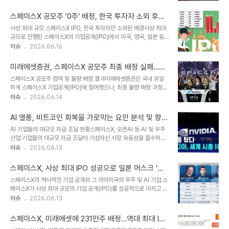
모로, 그룹의 지배력을 강화하고 향후 기업공개(IPO)를 가속화하기
통, 항공, 건설 등 서로 다른 사업 영역에서 독립적으로 운영되고 있음
위한 전략으로 분석됩니다. 피지컬 AI에 대한 관심 증대로 보스턴다이
을 설명합니다. 또한, 적자 회사를 인수하..
스페이스X 공모주 '0주' 배정, 한국 투자자 소외 후폭
내믹스의 가치가 급등한 상황에서, 현대차그룹은 상대적으로 유리한
풍 분석 및 대응 방안
사상 최대 규모 스페이스X IPO, 한국 투자자만 소외된 배경사상 최대
조건으로 지분을 확보하게 되었습니다. 지분 인수 절차 및 향후 계획현
규모로 진행된 스페이스X의 기업공개(IPO)에서 미국, 영국, 일본 등
대차그룹 주요 계열사들은 이달 중 임시 이사회를 열어 소프트뱅크 보
해외 개인 투자자들은 공모주를 배정받았으나, 한국 투자자들은 단 한
이슈
2026.06.16
유 지분 인수 안건을 최종 의결할 예정입니다. 소프트뱅크는 풋옵션 행
주도 받지 못하는 상황이 발생했습니다. 이는 인수단으로 참여했던 미
사 시한 도래에 따라 지분 매각 의사를 전달했으며, 현대차그룹은 이를
래에셋증권의 배정 물량이 최종 단계에서 전량 삭감되었기 때문입니
수용하기로 방침을 정했습니다. 완전 자회..
미래에셋증권, 스페이스X 공모주 최종 배정 실패…청
다. 스페이스X는 당초 주당 135달러로 보통주 5억5,556만 주를 매
약금 전액 환불 안내
스페이스X 공모주 참여 및 물량 배정 결과미래에셋증권은 국내 유일
각하여 750억 달러를 조달할 계획이었으나, 추가 옵션 행사로 발행
하게 스페이스X 기업공개(IPO)에 참여했으나, 최종 물량 배정 과정에
주식 수가 늘어나며 조달액이 857억 달러까지 증가했습니다. 이는
서 공모주를 확보하지 못했습니다. 이에 따라 청약에 참여했던 투자자
이슈
2026.06.14
사우디 아람코의 기록을 약 3배 가량 뛰어넘는 규모입니다. 개인 투자
들의 증거금은 전액 환불 처리되었습니다. 지난 5일과 8일 진행된 총
자 대상 파격적인 배정 방식과 국가별 희비이번 스페이스X IPO는 공
5억 달러 규모의 공모주 청약은 높은 관심 속에 조기에 마감된 바 있
모 물량의 최대 30%를 ..
AI 열풍, 비트코인 회복을 가로막는 요인 분석 및 향후
습니다. 공동 인수단 계약 및 최종 물량 배정 과정미래에셋증권은 스페
전망
AI 기업들의 대규모 자금 조달 현황스페이스X, 오픈AI 등 AI 및 우주
이스X 증권신고서에 국내 증권사 중 유일하게 인수단으로 이름을 올
산업 기업들의 대규모 자금 조달이 가상자산 시장 유동성을 흡수하고
렸습니다. 공동 인수단 계약을 통해 일정 물량을 배정받기로 했으나,
있습니다. 비트코인은 지난해와 달리 주요 빅테크 기업들과의 시가총
이슈
2026.06.13
대표주관사의 최종 물량 배정 과정에서 판매 가능한 물량이 전혀 배정
액 상위권 경쟁에서 밀려난 상태입니다. 이는 AI 관련 기업들의 자금
되지 않았습니다. 이는 인수 비율과 실제 투자자에게 판매 가능한 물량
조달 규모가 상당하기 때문입니다. AI 투자 집중과 비트코인 시장의
배정 간의 차이 때문입니다. ..
스페이스X, 사상 최대 IPO 성공으로 일론 머스크 '조
영향스페이스X의 역대 최대 규모 IPO를 비롯하여 오픈AI, 앤트로픽
만장자' 등극 및 우주 산업 혁신
스페이스X의 역사적인 기업 공개와 그 의미미국의 우주 및 AI 기업 스
등 다수의 AI 기업들이 상장을 준비하며 막대한 자금을 조달하고 있습
페이스X가 사상 최대 규모의 기업 공개(IPO)를 성공적으로 마치고 나
니다. 시장에서는 이러한 AI 관련 기업들의 연내 자금 조달 규모가
스닥에 상장되었습니다. 이번 상장을 통해 스페이스X 창업자인 일론
이슈
2026.06.13
365조원을 넘어설 것으로 추산하고 있습니다. 이로 인해 비트코인을
머스크는 세계 최초의 '조만장자'라는 타이틀을 얻게 되었습니다. 뉴욕
포함한 가상자산 시장의 유동성이 일시적으로 위축되고 있다는 분석
증시는 이러한 소식에 힘입어 일제히 상승 마감하는 긍정적인 흐름을
이 제기됩니다. 전문가들..
스페이스X, 미래에셋에 231만주 배정…역대 최대 IP
보였습니다. 스페이스X의 혁신적인 기술과 미래 비전스페이스X는 인
O 규모 달성