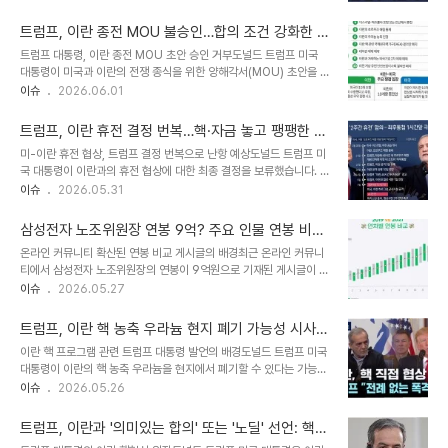
하고 있는 것이냐"라며 강한 불만을 표출했습니다. 이는 네타냐후 총
인정했습니다. 트럼프 발언의 배경과 함의트럼프 대통령은 네타냐후
리가 부패 혐의로 재판받는 상황에서 트럼프 전 대통령이 정치적으로
총리에게 '내가 아니었으면 감옥에 갔..
트럼프, 이란 종전 MOU 불승인…합의 조건 강화한 수
지원했음을 언급하며 비난한 것으로 분석됩니다. 통화 내용 및 네타냐
정안 발송
트럼프 대통령, 이란 종전 MOU 초안 승인 거부도널드 트럼프 미국
후 총리의 반응트럼프 전 대통령은 네타냐후 총리를 향해 "내가 아니
대통령이 미국과 이란의 전쟁 종식을 위한 양해각서(MOU) 초안을 승
었으면 감옥에 있었을 것"이라며 "미쳤다"와 "감사할 줄 모른다"는 표
인하지 않았습니다. 트럼프 대통령은 잠정 합의 조건을 강화한 수정안
이슈
2026.06.01
현까지 사용했습니다. 이러한 압박에 네타냐후 총리는 "알겠다. 다만
을 이란 측에 다시 발송했습니다. 구체적인 수정 내용은 아직 확인되지
상황을 잘 관리해달라"고 답한 것으로 전해졌습니다. 한 관계자는 이
않았습니다. 수정안 발송 배경 및 이란 핵 합의와의 연관성트럼프 대통
번 통화가 두 정상 간 대화 중 가장 ..
트럼프, 이란 휴전 결정 번복…핵·자금 놓고 팽팽한 대
령은 이란에 대한 자금 동결 해제 조치가 포함된 잠정 합의안에 우려를
립 지속
미-이란 휴전 협상, 트럼프 결정 번복으로 난항 예상도널드 트럼프 미
표해왔습니다. 과거 오바마 행정부의 이란 핵 합의(JCPOA) 탈퇴 경
국 대통령이 이란과의 휴전 협상에 대한 최종 결정을 보류했습니다. 백
험을 비추어 볼 때, 이번 수정안은 이란 최고지도자를 압박하려는 의도
악관 회의 후 결정을 내릴 것이라고 예고했으나, 고심 끝에 결정을 내
이슈
2026.05.31
로 해석됩니다. 이란이 미국의 제안에 답변하는 데 오랜 시간이 걸린다
리지 못했습니다. 미국과 이란은 핵 포기, 동결 자산, 해협 통행료 등
는 불만도 작용한 것으로 보입니다. MOU 초안 내용 및 향후 전망
핵심 쟁점에서 이견을 보이며 평행선을 달리고 있습니다. 핵무기 금지
MOU 초안에는 60..
삼성전자 노조위원장 연봉 9억? 주요 인물 연봉 비교
vs 동결 자산 지급, 이견 좁히지 못해트럼프 대통령은 이란의 핵무기
분석
온라인 커뮤니티 확산된 연봉 비교 게시글의 배경최근 온라인 커뮤니
보유 금지와 해협의 자유로운 통행을 요구하고 있습니다. 하지만 이란
티에서 삼성전자 노조위원장의 연봉이 9억원으로 기재된 게시글이 확
측은 협정 본문에 해당 내용이 없다고 반박하며, 동결 자산 120억 달
산되고 있습니다. 해당 게시글은 도널드 트럼프 미국 대통령, 이재용
이슈
2026.05.27
러의 즉각 지급을 핵심으로 주장하고 있습니다. 이러한 입장 차이로 인
삼성전자 회장 등 주요 인물들과의 연봉을 비교하며 주목받고 있습니
해 휴전 협상 타결까지는 상당한 시간이 소요될 것으로 보입니다. 이란
다. 이는 삼성전자 노사 간 임금 교섭 합의 소식과 맞물려 더욱 큰 관심
혁명수비대, ..
트럼프, 이란 핵 농축 우라늄 현지 폐기 가능성 시사하
을 받고 있습니다. 게시글 속 연봉 정보의 실제 사실 여부 및 근거게시
며 긴장 고조
이란 핵 프로그램 관련 트럼프 대통령 발언의 배경도널드 트럼프 미국
글에 따르면 최승호 삼성그룹 초기업노조 위원장이 9억원으로 1위를
대통령이 이란의 핵 농축 우라늄을 현지에서 폐기할 수 있다는 가능성
차지했으나, 이는 기본급 외 성과급, 상여금, 자사주 보상 등을 최대치
을 언급했습니다. 이는 이란 핵 프로그램에 대한 미국의 강경한 입장을
이슈
2026.05.26
로 반영한 추정치입니다. 트럼프 대통령의 연봉은 실제와 유사하나, 이
재확인하는 발언으로 해석됩니다. 해당 발언은 백악관에서 열린 연설
재용 회장은 무보수 경영으로 0원으로 기재되었습니다. 실제 최 위원
중에 나왔습니다. 트럼프 대통령 발언의 구체적인 내용과 함의트럼프
장의 정확한 연봉과는 상당한 차이가..
트럼프, 이란과 '의미있는 합의' 또는 '노딜' 선언: 핵협
대통령은 이란이 핵 농축 우라늄을 이란 현지에서 폐기할 수도 있다는
상 진퇴양난