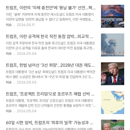
령은 이란과의 대규모 전투 재개를 진지하게 고려하고 있는 것으로 알
지난 2월 마이크로소프트, 메타, 아마존 등 3개 주요 기술 기업의 증
려졌습니다. CNN 방송 보도에 따르면, 트럼프 대통령은 호르무즈 해
권을 각각 5..
트럼프, 이란의 '자체 종전안'에 '용납 불가' 선언…핵
협 봉쇄와 핵 물질 관련 실질적인 양보 부재에 대해 큰 불만을 느끼고
협상 교착 심화
이란, '굴복' 거부하며 자체 종전안 제시도널드 트럼프 미국 대통령이
있습니다. 소식통들은 트럼프 행정부 내에서 이란의 진지한 협상 의지
이란의 답변을 '완전히 용납할 수 없다'고 일축하자, 이란 국영방송은
에 대한 의문이 커지고 있으며, 향후 대응 방안을 두고 이견이 표출되
'미국의 제안은 이란의 굴복을 의미한다'며 반박했습니다. 이란은 자체
이슈
2026.05.11
고 있다고 전했습니다. 강경파와 온건파의 이견, 파키스탄 중재에 대한
계획안을 제시하며 전쟁 피해 배상과 호르무즈해협 주권, 동결 자산 해
불신국방부 일부 인사를 포함한 강경파는 이란을 협상 테이블로 끌어
제를 요구했습니다. 이는 이란 국민의 기본 권리를 강조하는 입장입니
내기 위한 추가 압박이 필요하다며,..
트럼프, 이란 공격에 한국 작전 동참 압박…외교적 딜
다. 핵 문제 협상, 20년 유예보다 짧은 기간 원해이란이 중재자 파키
레마 심화
이란 공격 주장하며 한국 작전 합류 촉구도널드 트럼프 미국 대통령은
스탄에 전달한 답변서에 따르면, 전투 중단 및 호르무즈해협 점진적 재
이란의 군사 공격을 이유로 들며 한국의 대이란 작전 동참을 촉구했습
개방 후 핵 문제 협상을 제안했습니다. 우라늄 농축 중단 의사는 밝혔
니다. 트럼프 대통령은 SNS를 통해 '이란이 한국 화물선 등 무관한 국
이슈
2026.05.06
으나, 미국이 제안한 20년 유예보다 짧은 기간을 원했으며 핵시설 해
가들을 상대로 수 차례 발포했다'고 주장하며, '한국이 작전에 합류할
체 요구는 거부했습니다. 이는 핵 문제에 대한 이란의 강경한 입장을
때가 된 것 같다'고 강조했습니다. 이는 미국이 주도하는 호르무즈 해
보여줍니다. 트럼..
트럼프, 헌법 넘어선 '3선 희망'…2028년 대권 재도전
협 주변 군사 작전에 한국이 동참하라는 압박으로 해석됩니다. 트럼프
시사?
트럼프 대통령의 '3선 농담' 화제도널드 트럼프 미국 대통령이 백악관
대통령은 언론 인터뷰에서도 '한국이 어떤 조치를 해야 한다'고 언급하
에서 열린 소상공인 행사에서 '8~9년 뒤 퇴임'을 언급하며 3선 도전
며 작전 참여 압박을 이어갔습니다. 과거에도 지속된 미국의 작전 참여
을 시사하는 듯한 농담을 던져 이목을 끌었습니다. 참석자들은 웃음으
이슈
2026.05.05
압박트럼프 대통령의 작전 참여 압박은 이번 사태 이전에도 꾸준히 이
로 화답했지만, 이는 미국 헌법상 불가능한 대통령 3선에 대한 그의
어져 왔습니다. 그는 과거 인터뷰에서 '한국이 하게 하세요. 일본도 하
지속적인 관심을 보여줍니다. 미국 헌법과 대통령 3선 금지미국 헌법
게 하세요. 중국도 하..
트럼프, '프로젝트 프리덤'으로 호르무즈 해협 선박 구
수정 제22조는 대통령의 재선(2선)까지만 허용하며 3선 이상을 금지
출 작전 개시…이란은 통제권 강화
트럼프 대통령, '프로젝트 프리덤' 선포도널드 트럼프 미국 대통령이
하고 있습니다. 이는 프랭클린 D. 루스벨트 전 대통령의 4선 이후 성
호르무즈 해협에 갇힌 민간 선박들의 안전한 통행을 보장하기 위한 '프
문화된 규정입니다. 트럼프 대통령의 현 임기는 2029년 1월까지로,
로젝트 프리덤'을 가동한다고 밝혔습니다. 중동 시각으로 월요일 아침
이슈
2026.05.04
헌법 개정 없이는 3선이 불가능합니다. 과거에도 반복된 '3선' 발언트
부터 시작되는 이 작전은 인도주의적 조치를 명분으로 하며, 이란과의
럼프 대통령은 과거에도 3선 가능성에 대한 질문에 '일하는 것을 좋아
긍정적인 논의가 진행 중임을 시사했습니다. 하지만 작전 방해 시 강력
한다', '그럴 ..
60일 시한 임박, 트럼프의 '최후의 일격' 가능성과 중
대응을 경고하며 긴장감을 높였습니다. 이란, 호르무즈 해협 통제권 강
동 정세 분석
트럼프의 군사 옵션, 현실화 가능성은?트럼프 대통령이 이란에 대한