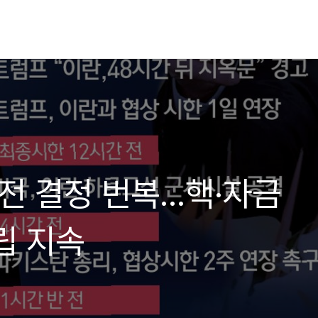
휴전 결정 번복…핵·자금
립 지속