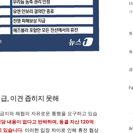
M
가
최
최
근
글
과
인
최
기
글
공
페
F
이
스
지급, 이견 좁히지 못해
북
트
위
 금지와 해협의 자유로운 통행을 요구하고 있습
터
플
당 내용이 없다고 반박하며, 동결 자산 120억
러
Ar
고 있습니다
. 이러한 입장 차이로 인해 휴전 협상
그