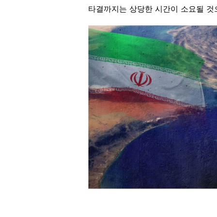
타결까지는 상당한 시간이 소요될 것