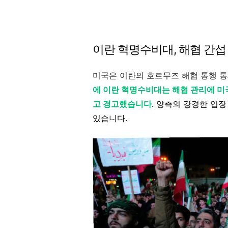
이란 혁명수비대, 해협 간섭 
미국은 이란의 호르무즈 해협 통행 통
에 이란 혁명수비대는 해협 관리에 미
고 경고했습니다
. 양측의 강경한 입
있습니다.