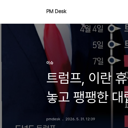
PM Desk
이슈
트럼프, 이란 
놓고 팽팽한 대
pmdesk
2026. 5. 31. 12:39