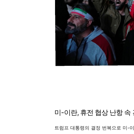
미-이란, 휴전 협상 난항 속
트럼프 대통령의 결정 번복으로 미-이