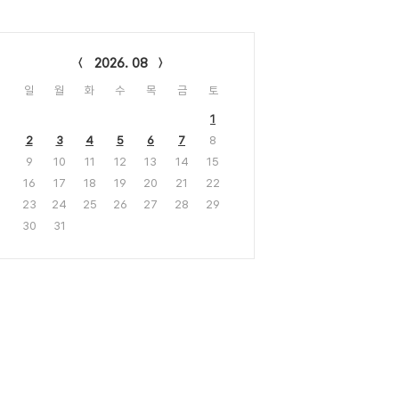
lendar
2026. 08
일
월
화
수
목
금
토
1
2
3
4
5
6
7
8
9
10
11
12
13
14
15
16
17
18
19
20
21
22
23
24
25
26
27
28
29
30
31