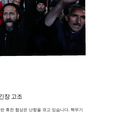
 긴장 고조
란 휴전 협상은 난항을 겪고 있습니다. 핵무기