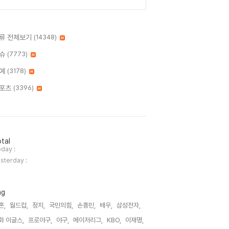
류 전체보기
(14348)
슈
(7773)
예
(3178)
포츠
(3396)
tal
day :
sterday :
ag
혼,
월드컵,
정치,
국민의힘,
손흥민,
배우,
삼성전자,
화 이글스,
프로야구,
야구,
메이저리그,
KBO,
이재명,