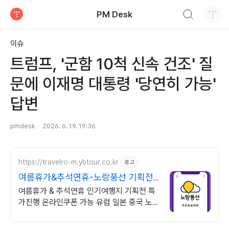
검색하기
PM Desk
티스토리
이슈
트럼프, '군함 10척 신속 건조' 질
문에 이재명 대통령 '당연히 가능'
답변
pmdesk
2026. 6. 19. 19:36
https://travelro-m.ybtour.co.kr
광고
여름휴가&추석연휴-노랑풍선 기획전
특가 진행
여름휴가 & 추석연휴 인기여행지 기획전 특
가진행 온라인쿠폰 가능 유럽 일본 중국 노랑
풍선 여행사 온라인 특가전