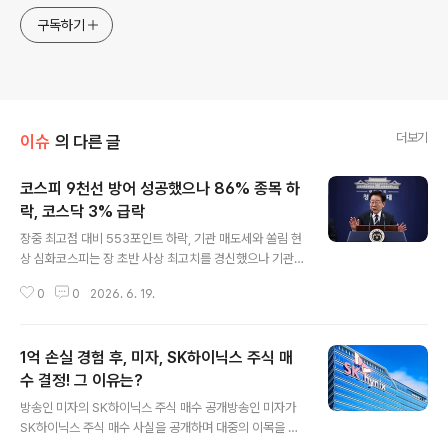
구독하기
더보기
이슈
의 다른 글
코스피 9천선 방어 성공했으나 86% 종목 하
락, 코스닥 3% 급락
글 내용
장중 최고점 대비 553포인트 하락, 기관 매도세와 쏠림 현
상 심화코스피는 장 초반 사상 최고치를 경신했으나 기관
의 매도세와 반도체 대형주 쏠림 현상으로 인해 하락 마감
0
0
2026. 6. 19.
했습니다. 장중 최고점과 최저점의 차이가 553포인트에
달하며 높은 변동성을 보였습니다. 기관의 대량 매물이 출
회되면서 지수는 하락 전환했습니다. 반도체 대형주 집중
1억 손실 경험 후, 미자, SK하이닉스 주식 매
속 코스피 상승 종목 115개 불과, 코스닥 3.43% 급락삼성
전자, SK하이닉스 등 대형주에 매수세가 집중되면서 시장
수 결정! 그 이유는?
글 내용
전반으로 매수세가 확산되지 못했습니다. 코스피 상승 종
방송인 미자의 SK하이닉스 주식 매수 공개방송인 미자가
목은 115개에 그친 반면 하락 종목은 787개로 전체의 8
SK하이닉스 주식 매수 사실을 공개하며 대중의 이목을 집
6%가 하락했습니다. 코스닥 시장 역시 3.43% 급락하며
중시키고 있습니다. 미자는 자신의 SNS를 통해 SK하이닉