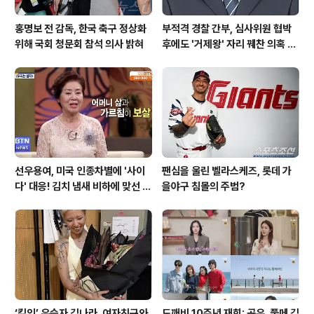
홍명보 전 감독, 한국 축구 정상화
부적격 경찰 간부, 심사위원 협박
위해 국회 청문회 참석 의사 밝혀
후에도 '거제왕' 자리 꿰찬 의혹 진
상 규명
선우용여, 미국 인종차별에 '사이
팬심을 울린 벨라스케즈, 롯데 가
다' 대응! 김치 냄새 비하에 맞선 통
을야구 침몰의 주범?
쾌한 이야기
‘킬잇’ 우승자 김나라, 여자친구와
도깨비 10주년 재회: 공유, 풀메 김