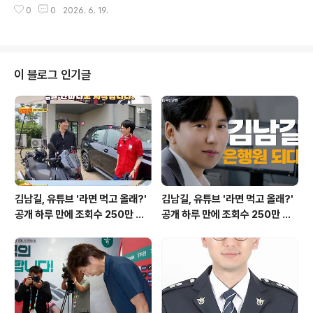
하락 종목이 1490개에 달했습니다. 지정학적 불안감보다
0
0
2026. 6. 19.
스 주식에 투자했음을 밝혔습니다. 이번 투자가 실패할 경
쏠림 현상이 하락의..
우 주식 투자를 중단하겠다는 의지를 표명했습니다. 과거
주식 투자 경험과 손실 내역미자는 과거 주식 투자로 약 1
억원 상당의 손실을 경험했다고 고백한 바 있습니다. 당시
남편 김태현과 함께 건설주에 투자했으나, 예상과 달리 주
이 블로그 인기글
가가 하락하며 큰 손실을 보았습니다. 전쟁 이후 건설주 상
승을 예측했으나, 이는 빗나갔습니다. SK하이닉스 매수 결
정 배경 및 향후 전망미자는 현재 주가 상승세를 보고 SK
하이닉스에 투자했다고 설명했습니다. 과거의 손실 경험에
도 불구하고, 이번 투자를 ..
김남길, 유튜브 '라면 먹고 올래?'
김남길, 유튜브 '라면 먹고 올래?'
공개 하루 만에 조회수 250만 돌
공개 하루 만에 조회수 250만 돌
파하며 화제성 입증
파하며 화제성 입증