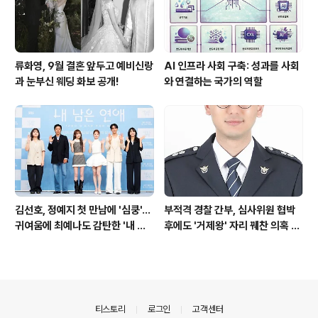
류화영, 9월 결혼 앞두고 예비신랑
AI 인프라 사회 구축: 성과를 사회
과 눈부신 웨딩 화보 공개!
와 연결하는 국가의 역할
김선호, 정예지 첫 만남에 '심쿵'…
부적격 경찰 간부, 심사위원 협박
귀여움에 최예나도 감탄한 '내 남
후에도 '거제왕' 자리 꿰찬 의혹 진
은 연애'
상 규명
의안내
티스토리
로그인
고객센터