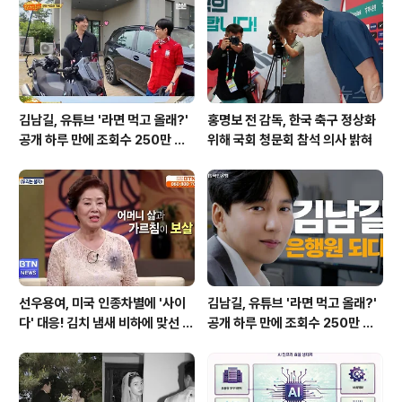
하고 혈압을 조절하는 데 도움을 줍니다. 참외의 씨앗이 붙
은 태좌 부분에는 엽산과 비타민C가 더욱 풍부하게 함유되
어 있어 함께 섭취하는 것이..
김남길, 유튜브 '라면 먹고 올래?'
홍명보 전 감독, 한국 축구 정상화
공개 하루 만에 조회수 250만 돌
위해 국회 청문회 참석 의사 밝혀
파하며 화제성 입증
선우용여, 미국 인종차별에 '사이
김남길, 유튜브 '라면 먹고 올래?'
다' 대응! 김치 냄새 비하에 맞선 통
공개 하루 만에 조회수 250만 돌
쾌한 이야기
파하며 화제성 입증