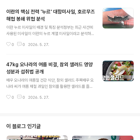
이란의 핵심 전력 '누르' 대함미사일, 호르무즈
해협 봉쇄 위협 분석
글 내용
이란 누르 미사일의 배경 및 특징 분석정부는 최근 사건에
사용된 미사일이 이란의 누르 계열 미사일이라고 분석하고
있습니다. 이 미사일은 중국 미사일을 역설계하여 개발된
0
0
2026. 5. 27.
순항 미사일입니다. 누르 미사일은 이란 혁명수비대와 해
군이 호르무즈 해협 봉쇄에 활용하는 핵심 전력으로 평가
됩니다. 누르 미사일의 운용 및 공격 방식페르시아어로
47kg 오나라의 여름 비결, 참외 샐러드 영양
'빛'을 의미하는 누르 미사일은 터보제트 엔진을 사용하며,
계열에 따라 120km에서 200km의 사거리를 가집니다.
성분과 섭취법 공개
글 내용
비교적 저렴한 가격으로 좁은 해역에서 대량 운용이 가능
배우 오나라의 여름철 건강 식단, 참외 샐러드 주목배우 오
하며, 트럭이나 소형 보트에서도 쉽게 발사할 수 있습니다.
나라 씨가 여름 제철 과일인 참외를 활용한 샐러드를 즐기
아음속으로 비행하다 수면에 스치듯 낮게 접근하며, 종말
는 모습을 공개했습니다. 참외는 수분과 비타민C, 엽산 등
단계에서는 마하 1까지 속도를 높여 함정의 기관실 하단부
0
0
2026. 5. 27.
다양한 영양소가 풍부하여 건강 관리에 도움을 주는 것으
를 노리는 공격 방식을 사용합니다. ..
로 알려져 있습니다. 특히 오나라 씨의 건강한 몸매 비결로
참외 샐러드가 주목받고 있습니다. 참외의 풍부한 영양 성
분과 효능 알아보기참외는 약 90%의 수분을 함유하여 여
름철 갈증 해소에 탁월하며, 낮은 열량으로 부담 없이 즐길
이 블로그 인기글
수 있습니다. 풍부한 비타민C는 면역력 강화와 피부 건강
에 기여하고, 칼륨은 체내 나트륨 배출을 도와 부기를 완화