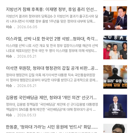
험하지 못한 낯선 도전 과제임을 시사합니다. 취임 초기 직면했던 경제
모는 유 작가가 제풀에 지칠 것이라고 보기도 했습니다. 그러나 내부적
지표와 어려움김 실장은 정책실장 취임 당시 13분기 연속 소매판매 마
으로는 유 작가의 발언에 감정이 ..
지방선거 참패 후폭풍: 이재명 정부, 후임 총리 인선
이너스라는 암울한 거시지표와 급등하는 주택 가격이라는 부조화 속
고심 깊어져
지방선거 결과와 청와대의 당혹감6·3 지방선거 결과가 출구조사와 달
에서 막막함을 느꼈다고 회고했습니다. 당시의 무겁고 멍했던 감정이
리 나타나면서 이재명 정부 출범 1주년을 맞은 청와대 내부에 당혹감
사진을 통해 떠올랐다고 전했습니다. 경제 정책의 향후 전망과 과제코
이 감돌았습니다. 여권 관계자는 이번 결과를 축구 한·일전 패배에 비
이슈
2026.06.05
스피 8,000포인트 대 상승 기조와 1,550원 대의 높은 환율은 긍정
유하며 뼈아픈 심경을 전했습니다. 특히 이재명 대통령의 정치적 기반
적인 면과 어려운 면을 동시에 보여주는 복합적인 상황입니다. 이러한
인 경기도 지역에서의 연이은 패배는 큰 타격으로 작용했습니다. 이재
상황 속에서 경제 정책의 방..
이스라엘, 선박 나포 한국인 2명 석방…청와대, 즉각
명 대통령의 국정 운영 방향 재정립이재명 대통령은 수석보좌관회의
환영 및 외교적 노력 강조
이스라엘 선박 나포 사건 개요 및 한국 정부 입장이스라엘 해군의 선박
에서 지방선거 결과를 겸허히 수용하며, 새로 선출된 지방정부와 적극
나포로 체포되었던 한국 국민 두 명이 이스라엘 정부에 의해 석방되었
협력하겠다고 밝혔습니다. 국민주권정부 2년 차를 맞아 모든 공직자
습니다. 청와대는 이스라엘 측의 즉각적인 석방 조치를 높이 평가하며
이슈
2026.05.21
에게 국정 속도 배가에 총력을 기울여 줄 것을 당부했습니다. 그러나
이를 환영한다는 입장을 밝혔습니다. 이재명 정부는 우리 국민의 안전
예상과 다른 선거 결과로 인해 임기 2년 차 국정 운영 구상에 복잡성이
과 주권을 최우선으로 삼아 외교적 노력을 기울였음을 강조했습니다.
더해졌습니다. 차기 총리 후보군과 ..
이석연 위원장, 청와대 행정관의 갑질 공개 비판…공
정부의 신속한 대응 및 외교적 성과이재명 대통령은 체포된 우리 국민
직 사회 논란 확산
청와대 행정관의 갑질 의혹 제기이석연 대통령 직속 국민통합위원장
의 안전과 권익 보호에 대한 심각한 우려를 표명했으며, 정부는 필요한
이 청와대 행정관으로부터 부당한 대우를 받았다고 공개적으로 문제
영사 조력과 외교적 대응에 만전을 기했습니다. 그 결과, 이스라엘 측
를 제기했습니다. 부총리급인 이 위원장은 한 행정관이 자료 제출 지연
이슈
2026.05.21
은 한국 국민 두 명을 구금 시설을 거치지 않고 즉시 추방하는 조치를
을 이유로 자신에게 보낸 메일을 공개하며 강한 유감을 표명했습니다.
취했습니다. 이스라엘 측은 이번 사안이 양국 관계에 부정적인 영향을
40년 넘는 공직 생활 동안 이러한 무례함을 경험한 적이 없다고 밝혔
미치지 않기를 희망한다는 뜻을..
김용범 국민배당금 제안, 청와대 '개인 의견' 선긋기…
습니다. 이석연 위원장의 반박 및 입장이 위원장은 해당 행정관의 주장
코스피 출렁인 이유는?
청와대, 김용범 정책실장 '국민배당금' 제안에 선 긋다김용범 대통령정
이 사실과 다르다고 반박했습니다. 국민통합위원회는 이미 내부 논의
책실장이 SNS를 통해 제안한 '국민배당금'에 대해 청와대가 공식 입
와 위원장 승인을 거쳐 필요한 자료를 관련 수석실에 전달했다고 설명
장이 아니라고 밝혔습니다. 청와대 관계자는 김 실장의 제안이 청와대
이슈
2026.05.13
했습니다. 일요일 밤까지 직원들을 압박하며 요구 사항 반영을 강요한
내부 논의나 검토와는 무관한 개인 의견임을 명확히 했습니다. 이는 국
청와대 측의 소통 방식에 대해 강한 유감을 표명했습니다. 향후 조치
민적 관심이 높은 사안인 만큼, 오해의 소지를 차단하고 시장의 혼란을
및 공직 사회 파장이 위원장은 강훈식 ..
한동훈, '청와대 가라'는 시민 응원에 '반드시' 화답…
막기 위한 조치로 풀이됩니다. '국민배당금' 제안 내용과 배경김용범
뜨거운 지지 열기