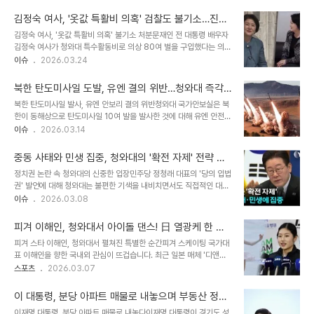
토한 바 없다"고 명확히 선을 그었다. 이는 고유가로 인한 내수 부진을
다는 의지를 거듭 밝혀왔습니다. 이에 따라 임기 내 세종 집무실 이용
타개하기 위해 임시공휴일 지정이 검토되고 있다는 보도에 대한 직접
이 가능하도록 신속한 공사..
김정숙 여사, '옷값 특활비 의혹' 검찰도 불기소…진실
적인 반박이다. 황금연휴 기대감과 경제적 효과 분석앞서 한 언론은 정
은 어디에?
김정숙 여사, '옷값 특활비 의혹' 불기소 처분문재인 전 대통령 배우자
부가 5월 4일을 임시공휴일로 지정하여 5월 1일 노동절부터 5일 어
김정숙 여사가 청와대 특수활동비로 의상 80여 벌을 구입했다는 의혹
린이날까지 이어지는 5일간의 황금연휴를 구성하는 방안을 검토 중이
과 관련하여, 검찰이 경찰에 사건 송치 요구를 하지 않기로 결정했습니
이슈
2026.03.24
라고 보도했다. 이는 내수 진작에 긍정적인 효과를 가져올 것이라는 분
다. 이는 경찰이 이미 무혐의 결정을 내린 데 이어 검찰까지 직접 보완
석과 함께, 고유가로 인해 해외여행 수요가 국내 소비로 전환될 수 있
수사를 하지 않기로 함에 따라 사실상 불기소 처분된 것입니다. 서울중
다는 기대감을 불러일으켰다. ..
북한 탄도미사일 도발, 유엔 결의 위반…청와대 즉각
앙지검은 경찰로부터 사건 기록을 넘겨받은 지 약 한 달 만에 이를 환
중단 촉구
북한 탄도미사일 발사, 유엔 안보리 결의 위반청와대 국가안보실은 북
부했습니다. 이로써 김 여사는 업무상 횡령 및 국고손실 혐의에 대해
한이 동해상으로 탄도미사일 10여 발을 발사한 것에 대해 유엔 안전보
최종적으로 혐의없음 처분을 받게 되었습니다. 경찰, 보완수사에도 '혐
장 이사회 결의를 위반하는 도발 행위라고 규정하고 즉각 중단을 촉구
이슈
2026.03.14
의 없음' 재확인당초 서울경찰청 반부패수사대는 작년 7월 김 여사의
했습니다. 이는 지난 1월 27일 이후 47일 만이자 올해 들어 세 번째
옷값 의혹에 대해 무혐의 처분을 내렸으나, 검찰의 재수사 요청에 따라
도발입니다. 긴급 안보상황점검회의 개최 및 대통령 보고국가안보실
보완수사를 진행했습니다..
중동 사태와 민생 집중, 청와대의 '확전 자제' 전략 분
은 이번 사태와 관련하여 국방부, 합참 등 관계기관이 참여하는 긴급
석
정치권 논란 속 청와대의 신중한 입장민주당 정청래 대표의 '당의 입법
안보상황점검회의를 개최했습니다. 회의 결과는 이재명 대통령에게
권' 발언에 대해 청와대는 불편한 기색을 내비치면서도 직접적인 대응
즉시 보고되었습니다. 북한의 미사일은 약 350km를 비행했으며, 정
은 자제하는 분위기입니다. 정부의 두 번째 검찰개혁안에 대한 국회의
이슈
2026.03.08
확한 제원은 한미 당국이 정밀 분석 중입니다. 국제 사회의 우려와 대
수정 여지를 남겨둔 만큼, 이제 공은 당으로 넘어갔다는 인식이 깔려
응북한의 연이은 탄도미사일 발사는 한반도뿐만 아니라 국제 사회의
있습니다. 이 대통령의 SNS 글 역시 집권 세력으로서의 책임을 강조
평화와 안정을 심각하게 위협하는 행..
피겨 이해인, 청와대서 아이돌 댄스! 日 열광케 한 매
한 원론적인 메시지로 해석하며, 특정 사안을 겨냥한 것이 아니라고 선
력의 비밀
피겨 스타 이해인, 청와대서 펼쳐진 특별한 순간피겨 스케이팅 국가대
을 그었습니다. 하지만 여당 내부에서 정부 안에 공개적으로 반발하는
표 이해인을 향한 국내외 관심이 뜨겁습니다. 최근 일본 매체 '디앤
목소리에 대해서는 다소 불편함을 감지하고 있습니다. 청와대 고위 관
서'는 이해인이 청와대에서 아이돌 댄스를 선보여 화제가 되었다고 보
스포츠
2026.03.07
계자는 집권 여당이라면 내부 토론이 우선인데도 지나치게 적대적인
도했습니다. 특히, 그룹 아일릿의 일본인 멤버들과 함께 기념 촬영을
태도를 보이는 것은 부적절하며, 특정 입장만이 개혁이고 다른 의견은
진행하며 이목을 집중시켰습니다. 이 특별한 만남은 2026 밀라노·코
'반개혁'으로 몰아가는 프레임은 지양해야..
이 대통령, 분당 아파트 매물로 내놓으며 부동산 정상
르티나담페초 동계올림픽 선수단 격려 오찬 행사에서 이루어졌습니
화 의지 강력 피력
이재명 대통령, 분당 아파트 매물로 내놓다이재명 대통령이 경기도 성