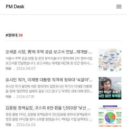
PM Desk
청와대
38
오세훈 시장, 靑에 주택 공급 보고서 전달…재개발·재
건축 활성화 촉구
서울시 주택 공급 현황 및 원인 분석서울시가 청와대에 2차 정비사업
보고서를 전달했습니다. 보고서에는 재개발·재건축 등 민간 정비사업
을 통해 2031년까지 31만 호를 착공하여 주택 공급을 확대하겠다는
이슈
2026.08.07
내용이 담겨 있습니다. 이는 과거 박원순 전 시장 시절 정비구역 해제
및 규제 강화로 인한 공급 부족 문제를 해결하기 위한 조치입니다. 정
유시민 작가, 이재명 대통령 직격에 청와대 '속앓이'…
비사업을 통한 주택 공급 확대 방안서울시는 가용 부지가 부족한 서울
정면 대응은 자제
유시민 작가 발언에 대한 청와대의 입장유시민 작가가 이재명 대통령
에서 재개발·재건축이 사실상 유일한 대규모 주택 공급 수단임을 강조
을 향해 '필연적인 실패의 길로 가고 있다'고 직격한 것에 대해 청와대
했습니다. 최근 3년간 서울 주택 공급의 90% 이상을 민간사업이 담
는 공식적인 대응을 자제하는 분위기입니다. 청와대는 정면 대응 시 내
이슈
2026.07.18
당했으며, 정비사업의 원활한 추진 없이는 충분한 주택 공급 물량 확보
부 갈등이 심화될 수 있고, 더불어민주당 전당대회에 미칠 영향도 우려
가 어렵다고 설명했습니다. 정비사업을 통해 공급 순증 효과를 기대하
하고 있습니다. 하지만 유 작가의 발언 내용 자체에는 불편한 감정을
고 있습니다. 정비사업 활성..
김용범 정책실장, 코스피 8천·환율 1,550원 '낯선 과
숨기지 못하는 기류입니다. 청와대의 대응 자제 이유와 내부 반응청와
제' 언급하며 1주년 소회 밝혀
정권 출범 1주년, 김용범 정책실장의 진단김용범 청와대 정책실장이
대 관계자들은 대통령과 평론가가 언쟁을 벌이는 것처럼 비칠 수 있다
정권 출범 1주년을 맞아 소회를 밝혔습니다. 역대급 기업 실적에도 불
는 점과, 입이 자유로운 정치권과 달리 듣는 역할에 충실해야 한다는
구하고 높은 환율을 새로운 과제로 언급했습니다. 이는 우리가 아직 경
이슈
2026.06.06
점을 들어 별도 대응이나 입장 표명을 하지 않기로 했습니다. 일부 참