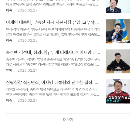
다. 아일릿과 함께한 '마그네틱' 댄스, 팬심 저격!이날 행사에서 이해인
남시 분당구에 보유 중이던 아파트를 부동산 시장에 매물로 내놓았습
은 축하 공연을 위해 참석한 그룹 아일릿이 등장하자, 히트곡 '마그네
니다. 청와대 강유정 대변인은 오늘(27일) 이 대통령이 김혜경 여사와
이슈
2026.02.27
틱'의 안무를 완벽하게 따라 추며 현장의 분위기를 뜨겁게 달궜습니다.
공동명의로 소유했던 해당 아파트를 부동산에 내놓았다고 밝혔습니
카메라를 향해 수줍게 웃는 모습은 각종 소셜 미디어에서 큰 화제를 모
다. 이는 거주 목적의 1주택 소유자임에도 불구하고, 부동산 시장 정상
으며 팬들의 마음을 사로잡았습니다...
이재명 대통령, 부동산 자금 자본시장 유입 '고무적'…
화에 대한 대통령의 강력한 의지를 국민께 몸소 보여주기 위한 결정으
민생·경제 최우선
민생·경제 최우선, 부동산 문제 해결 의지이재명 대통령은 민생과 경제
로 해석됩니다. 특히, 해당 아파트는 전년 실거래가 및 현재 시세보다
문제 해결을 최우선 과제로 삼고 있으며, 특히 부동산에 부가 집중되어
저렴하게 매물로 나왔다는 점에서 주목받고 있습니다. 부동산 정상화
사회 양극화와 서민 고통을 야기하는 고질적인 문제를 반드시 해결하
이슈
2026.02.25
의지, '몸소' 실천하다청와대 관계자에 따르면, 이 아파트는 원래 대통
겠다고 강조했습니다. 이는 청와대 본관에서 열린 민주당 상임고문단
령 퇴임 후 거주를 염두에 두고 준비했던 사저였습니다. 하지만 대통령
과의 오찬 간담회에서 나온 발언입니다. 자본시장으로의 자금 유입, 긍
은 부동산 시장 정상화 의지를 실천..
충주맨 김선태, 청와대行 무게 더해지나? 이재명 대
정적 신호이 대통령은 부동산에 묶여 있던 자금이 생산적인 자본시장
통령 러브콜 재조명
충주맨 김선태, 청와대 영입설 솔솔유튜브 채널 '충TV'를 100만 구독
으로 흘러가는 조짐을 '매우 자연스러우면서도 고무적인 현상'으로 평
자로 성장시킨 '충주맨' 김선태 주무관의 청와대 영입설이 뜨겁습니다.
가했습니다. 이는 경제 활성화와 자산 시장의 건강한 성장에 대한 기대
과거 이재명 대통령을 언급했던 발언이 재조명되며 그의 거취에 대한
연예
2026.02.21
를 보여주는 발언입니다. 다만, 코스피 사상 첫 6,000선 돌파에 대한
관심이 집중되고 있습니다. 김 주무관은 최근 인사혁신처의 강연 요청
직접적인 언급은 없었습니다. 당청 화합 강조, 통합 국정 운영 약속이
을 받았는데, '꽤 위에서 불렀다'는 말로 궁금증을 자아냈습니다. 진행
대통령은 어려운 상황 속..
산림청장 직권면직, 이재명 대통령의 단호한 결정: 법
자가 '이재명 대통령이냐'고 묻자 그는 '노코멘트'로 답하며 가능성을
령 위반과 공직 기강 확립
김인호 산림청장, 중대한 법령 위반으로 직권면직이재명 대통령은 김
열어두었습니다. 이재명 대통령, 김 주무관에게 러브콜 보냈나?지난달
인호 산림청장이 중대한 현행 법령 위반 행위로 물의를 야기한 사실을
유튜브 채널 '이면서다'에 출연한 김 주무관은 '평생 남을 수 있는 권
확인하고 직권면직 조치를 단행했습니다. 청와대 대변인은 이 같은 사
이슈
2026.02.21
리'를 얻었지만, 인사권자나 시장이 바뀌면 갈 확률이 높다고 언급했습
실을 밝히며, 이재명 정부는 앞으로도 공직 사회 기강을 확립하고 국민
니다. 특히 '꽤 위에서 불렀다'는 발언은 이재명 대통령의 직접적인 제
눈높이에 맞는 행정을 실현하기 위해 고위직의 법령 위반 행위에 대해
안이 아니냐는 추측..
엄중하게 처리할 방침임을 강조했습니다. 다만, 구체적인 법령 위반 내
더보기
용은 공개되지 않았습니다. 논란의 중심, '셀프추천' 의혹이번 직권면
직 조치는 김 청장이 이재명 정부의 공직자 국민추천제 게시판에 자신
을 산림청장으로 추천하는 글을 올린 '셀프추천' 논란과 맞물려 더욱