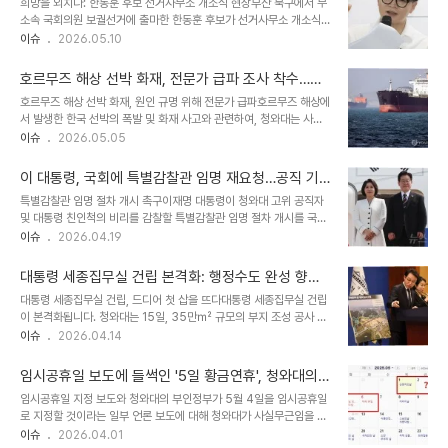
희망을 외치다: 한동훈 후보 선거사무소 개소식 현장부산 북구에서 무
정책실장은 'AI 시대 한국의 장기 전략'이라는 글에서 AI 인프라 시대
소속 국회의원 보궐선거에 출마한 한동훈 후보가 선거사무소 개소식
로 인해 발생하는 기업의 초과 이윤 일부를 전 국민에게 구조적으로 환
을 성황리에 개최했습니다. 이날 현장에는 지역 주민들의 뜨거운 관심
이슈
2026.05.10
원하는 방안을 제시했습니다. 그는 반세기에 걸쳐 전 국민이 함께 쌓아
과 응원이 쏟아졌습니다. 특히, 시장에서 채소 장사를 하시는 한 할머
온 산업 기반 위에서 나온 과실의 일부는 마땅히 전 국민에게 돌아가야
니께서 한동훈 후보에게 '청와대에 가라'는 따뜻한 격려의 말씀을 전해
한다고 주장하며, 이..
호르무즈 해상 선박 화재, 전문가 급파 조사 착수…선
주셨습니다. 이는 단순한 응원을 넘어, 지역 발전에 대한 주민들의 깊
원 안전 최우선 확보
호르무즈 해상 선박 화재, 원인 규명 위해 전문가 급파호르무즈 해상에
은 열망을 보여주는 상징적인 순간이었습니다. 주민들의 염원, '반드
서 발생한 한국 선박의 폭발 및 화재 사고와 관련하여, 청와대는 사고
시' 이루겠습니다한동훈 후보는 할머니의 진심 어린 응원에 깊은 감동
원인 규명을 위해 국내 전문가를 현지에 급파하기로 결정했습니다. 사
이슈
2026.05.05
을 받으며, '반드시 청와대로 가겠다'고 힘주어 화답했습니다. 이 약속
고 선박은 예인선을 이용해 인근 항만으로 이동될 예정이며, 한국선급
은 단순한 정치적 구호를 넘어, 주민들의 삶을 개선하고 지역 사회에
지부 인력이 즉시 파견되어 안전 검사를 시행합니다. 또한, 객관적이고
희망을 불어넣겠다는 강한 의지를 담고 ..
이 대통령, 국회에 특별감찰관 임명 재요청…공직 기
신뢰성 있는 조사를 위해 중앙해양안전심판원 조사관과 소방청 감식
강 확립 의지 피력
특별감찰관 임명 절차 개시 촉구이재명 대통령이 청와대 고위 공직자
전문가가 추가로 파견됩니다. 청와대는 신속하고 정확한 원인 분석을
및 대통령 친인척의 비리를 감찰할 특별감찰관 임명 절차 개시를 국회
통해 국민께 투명하게 보고할 것을 약속했습니다. 분석에는 수일이 소
에 재차 요청했습니다. 강훈식 대통령비서실장은 공직 기강 확립과 국
이슈
2026.04.19
요될 것으로 예상됩니다. 선원 안전 확보 및 실시간 상황 파악 총력청
정 운영의 투명성 제고를 위해 특별감찰관의 역할이 중요함을 강조하
와대는 해양수산부와 청해부대를 통해 사고 선박 및 선원들의 안전 상
며, 국회의 조속한 추천을 촉구했습니다. 특별감찰관 제도는 권력형 비
황을 실시간으로 파악하고 있으며, ..
대통령 세종집무실 건립 본격화: 행정수도 완성 향한
리를 사전에 예방하고 국민의 신뢰를 높이는 데 기여할 수 있습니다.
첫걸음
대통령 세종집무실 건립, 드디어 첫 삽을 뜨다대통령 세종집무실 건립
특별감찰관 제도의 중요성강 실장은 특별감찰관 제도가 대통령의 친
이 본격화됩니다. 청와대는 15일, 35만㎡ 규모의 부지 조성 공사 입
인척 및 특수관계인의 권력형 비리를 예방하는 중요한 역할을 한다고
찰 공고를 실시한다고 밝혔습니다. 총 사업비 98억 원이 투입되며, 약
이슈
2026.04.14
설명했습니다. 그는 "존재만으로도 대통령과 정부에 대한 국민의 신뢰
14개월간의 공사 기간이 예상됩니다. 이와 함께 세종 집무실 설계 공
를 높이는 역할을 할 수 있다"며, 이 대통령이 모든 권력은 제도적 감
모도 진행 중이며, 이달 말 당선작 발표를 앞두고 있습니다. 순조롭게
시를 받아야 한다는 민주주의 원칙에 따라 특..
임시공휴일 보도에 들썩인 '5일 황금연휴', 청와대의
진행된다면 내년 8월에는 건물 건축 공사가 시작될 전망입니다. 이는
명확한 입장 발표
임시공휴일 지정 보도와 청와대의 부인정부가 5월 4일을 임시공휴일
단순한 계획을 넘어 '행정수도 완성'이라는 국민과의 약속을 행동으로
로 지정할 것이라는 일부 언론 보도에 대해 청와대가 사실무근임을 밝
옮기는 중요한 첫걸음입니다. 이재명 대통령의 강력한 의지, 퇴임식 세
혔다. 청와대는 1일 언론 공지를 통해 "5월 4일 임시공휴일 지정을 검
이슈
2026.04.01
종 개최와 신속한 건립 지시이재명 대통령은 퇴임식을 세종에서 갖겠