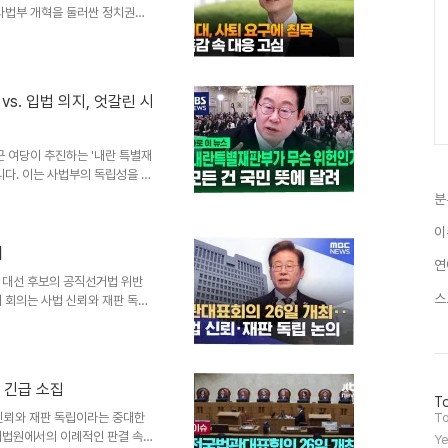
 사법부 개혁을 둘러싼 정치권의
리핑을 통해 더불어민주당의 사퇴
 국민적 요구가 있다면 임명 권력
 밝혔습니다. 이는 여당의 사퇴
 강한 의지를 드러낸 것으로 풀
vs. 입법 의지, 엇갈린 시
높여민주당은 조희대 대법원장을
있습니다. 정청래 민주당 대표는
근 여당이 추진하는 '내란 특별재
니다. 이는 사법부의 독립성을 침
 대한 근본적인 질문을 던지며
분
인 해석을 넘어, 국가 권력 간의
잡한 갈등을 내포하고 있습니다.
이
함께, 입법부의 권한을 침해한다
의
연
대한 심도 있는 성찰을 요구하고
 대선 후보의 공직선거법 위반
 대통령은 내란 특별재판부 설
스
 회의는 사법 신뢰와 재판 독립
임시 회의를 개최하며, 이 회의
 아직 확정되지 않았지만, 대법
논의가 이루어질 예정입니다. 회
 올라온 현직 판사들의 실명 비
 긴급 소집
하며 보지도 듣지도 못한 초고속
방
To
심을 제기했습니다. 또한, SNS
문
신뢰와 재판 독립이라는 중대한
To
자
대법원에서의 이례적인 판결 속에
Ye