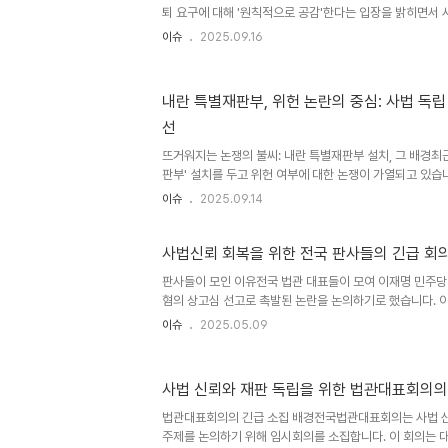
강..
퇴 요구에 대해 '원칙적으로 공감'한다는 입장을 밝히면서
갈등이 심화되고 있습니다. 강유정 대통령실 대변인은 브
이슈
2025.09.16
요구에 대한 입장을 묻는 질문에, 국회의 결정을 존중하며,
으로서 그 이유를 돌이켜 볼 필요가 있다는 점에 공감한다고
압박에 힘을 실어주는 것으로 해석되며, 사법부 개혁에 대한
내란 특별재판부, 위헌 논란의 중심: 사법 독립 
이됩니다. 강경한 민주당, 탄핵까지 거론하며 압박 수위 
선
향해 더욱 강경한 태도를 보이며 사퇴 압박 수위를 높이고 
대법원..
뜨거워지는 논쟁의 불씨: 내란 특별재판부 설치, 그 배경최
판부' 설치를 두고 위헌 여부에 대한 논쟁이 가열되고 있습
해하는 행위인지, 아니면 입법부의 정당한 권한 행사인지에
이슈
2025.09.14
사회적 파장을 일으키고 있습니다. 이 논쟁은 단순히 법리적
균형과 국민의 기본권 보장이라는 중요한 가치를 둘러싼 복
이번 사안은 사법부의 독립성을 훼손할 수 있다는 우려와 
사법신뢰 회복을 위한 전국 판사들의 긴급 회
는 반론이 팽팽하게 맞서며, 우리 사회의 법치주의 원칙에 
판사들이 모인 이유전국 법관 대표들이 모여 이재명 민주당
있습니다. 대통령의 '위헌 일축' 발언과 이어진 파장이재명
혐의 상고심 선고로 촉발된 논란을 논의하기로 했습니다. 이
치..
침해 우려를 논의하기 위해 열립니다. 전국법관대표회의는 
이슈
2025.05.09
는 현장과 화상으로 동시에 진행됩니다. 회의의 주요 안건은
원판결로 촉발된 사법 신뢰와 재판 독립 침해 우려에 대한 
의의 배경과 논의의 중요성이번 회의는 최근 법원 내부망에
사법 신뢰와 재판 독립을 위한 법관대표회의의
판글과 관련이 깊습니다. 이들은 '30년 동안 법관으로 일
진행이다'라고 언급하며, 사법부의 정치적 중립성에 대한 의
법관대표회의의 긴급 소집 배경전국법관대표회의는 사법 
단체..
주제를 논의하기 위해 임시회의를 소집합니다. 이 회의는 