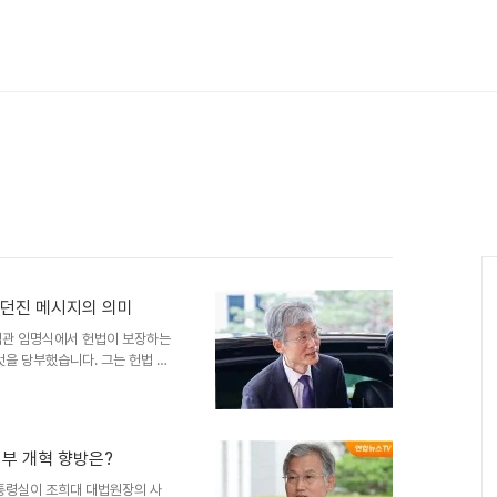
 던진 메시지의 의미
법관 임명식에서 헌법이 보장하는
것을 당부했습니다. 그는 헌법 정
 강조했습니다. 이는 최근 사법
 더욱 굳건히 하려는 의지로 풀
고 공정한 재판'을 통해 국민의
다. 그는 사법부가 헌법이 부여
부 개혁 향방은?
신뢰가 사법부 존립의 든든한 기
명확히 하고, 국민과의 소통을
대통령실이 조희대 대법원장의 사