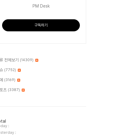
PM Desk
구독하기
류 전체보기
(14309)
슈
(7752)
예
(3169)
포츠
(3387)
tal
day :
sterday :