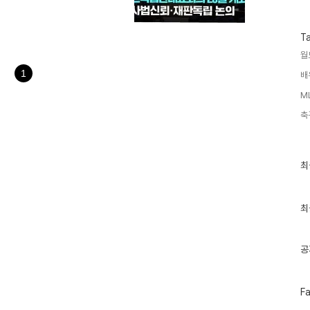
수
중요한 기회로 여겨집니다. 법관
에서 개최될 회의에 대한 소식
그러나 회의는 필요에 따라 연장
T
기 위해 함께 고민하고 대안을 모
월
법관대표회의에서는 이재명 대선
을 제기하는 유감 표명의 필요성
1
배
M
축
최
최
근
글
과
인
최
기
글
공
페
F
이