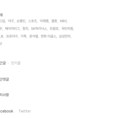
ag
드컵,
야구,
손흥민,
스포츠,
이재명,
결혼,
KBO,
우,
메이저리그,
정치,
SK하이닉스,
트럼프,
국민의힘,
LB,
프로야구,
가족,
윤석열,
한화 이글스,
삼성전자,
구,
근글
인기글
근댓글
지사항
acebook
Twitter