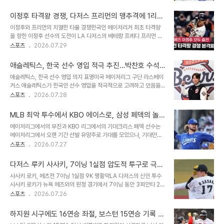
패트릭 위즈덤은 부상으로 인해 경기에 나서지 못하며 힘든 시간을 보
관련된 구체적인 정보를 알지 못하며, 선수로서 경기에만 집중하겠다
내고 있습니다. 트리플A에서 뛰어난 장타력을 선보였음에도 불구하
는 입장을 보였습니다. 그는 자신의 권한을 ..
이정후 타격왕 경쟁, 다저스 프리먼의 맹추격에 1리
고, 허리 통증으로 인해 최근 세 경기 연속 선발 라인업에서 제외되었
차 초접전!
이정후와 프리먼의 치열한 타율 경쟁한국인 메이저리거 최초 타격왕
습니다. 과거 부상 이력과 재계약 포기 사유위즈덤은 KIA 소속이었던
을 향한 이정후 선수의 도전이 LA 다저스의 베테랑 프레디 프리먼 선
지난해에도 허리 문제로 인해 많은 경기에 출전하지 못했으며, 이는 재
수의 거센 추격을 받고 있습니다. 최근 30경기에서 타율 0.363을
스포츠
2026.07.29
계약을 포기하게 된 주요 원인 중 하나였습니다. 당시 구단은 뛰어난
기록하며 상승세를 탄 프리먼 선수는 시즌 타율을 0.301까지 끌어올
홈런 파워에도 불구하고 타율과 중요한 상황에서의 약세, 그리고 나이
렸습니다. 이는 이정후 선수의 타율 0.302와 단 1리 차이로, 매우 치
를 고려한 부상 재발 위험도를 판단하..
애슬레틱스, 한국 선수 영입 적극 추진…박찬호 수석
열한 경쟁이 펼쳐지고 있음을 보여줍니다. 프리먼의 반등 비결: 기본
고문과 파트너십 체결
애슬레틱스, 한국 선수 영입 의지 표명미국 메이저리그 구단 라스베이
훈련으로의 회귀프리먼 선수는 최근 인터뷰에서 기본 훈련으로 돌아
거스 애슬레틱스가 한국인 선수 영입을 적극적으로 고려하고 있음을
간 것이 반등의 계기가 되었다고 밝혔습니다. 그는 칠 수 있는 공을 제
밝혔습니다. 이는 '코리안 특급' 박찬호가 이끄는 투자 컨소시엄
스포츠
2026.07.28
대로 공략하는 데 집중했으며, 꾸준히 해오던 티배팅과 배팅 케이지 훈
'Team61'과의 전략적 파트너십 체결을 통해 공식화되었습니다. 이
련을 재개했습니다. 이러한 기본에 충실한 노력이 짧은 시간 안에 성과
번 파트너십은 단순한 지분 투자를 넘어 한국 야구의 미래를 위한 중요
로 이어져 큰 자신감을 얻었다..
MLB 최악 투수에서 KBO 에이스로, 삼성 페덱의 놀
한 발걸음이 될 것으로 기대됩니다. 박찬호, 한국 선수 빅리그 진출 위
라운 반전과 성공 가능성
메이저리그에서의 부진과 KBO 리그에서의 기대크리스 페덱 선수는
한 노력 약속박찬호 애슬레틱스 수석고문은 한국인 선수가 애슬레틱
메이저리그에서 오랜 기간 선발 유망주로 기대를 모았으나, 기대만큼
스에서 활약할 수 있도록 적극적으로 노력하고 공부하겠다고 다짐했
성장하지 못하고 저니맨 신세가 되었습니다. 올해 메이저리그에서는
스포츠
2026.07.27
습니다. 그는 한국 선수들이 애슬레틱스의 새로운 유니폼을 입고 활약
50이닝 이상 던진 투수 중 평균자책점 순위에서 하위권을 기록하며
하는 모습을 그려보겠다며 한국 야구 발전에 대한 강한 의지를 드러냈
최악의 선발 투수 중 하나로 평가받았습니다. 그러나 KBO 리그에서는
습니다. 이는 과거 박찬호의 도전이 후배 선수들의..
다저스 루키 사사키, 7이닝 1실점 압도적 투구로 극찬
최고 투수로서 시즌을 마칠 가능성을 보여주며 큰 기대를 받고 있습니
세례!
사사키 로키, 메츠전 7이닝 1실점 9K 맹활약LA 다저스의 신인 투수
다. 삼성 라이온즈의 영입 전략과 페덱의 초기 성과삼성 라이온즈는 부
사사키 로키가 뉴욕 메츠와의 원정 경기에서 7이닝 동안 3피안타 2볼
상 대체 외국인 투수 영입을 위해 인내심 있게 기다렸고, 결국 크리스
넷 9탈삼진 1실점이라는 눈부신 성적을 기록했습니다. 비록 2회 솔로
스포츠
2026.07.26
페덱 선수를 최대한의 금액으로 영입하는 데 성공했습니다. 페덱 선수
홈런을 허용했으나, 이후에는 단 한 점도 내주지 않는 압도적인 피칭을
는 입단 후 첫 2경기에서 12이닝을 던지며 2승 평균자책점 1.50이라
선보였습니다. 특히 1-1 동점 상황이었던 5회, 2사 3루의 위기에서도
는 화려한 스타트를 끊었습니다. 이..
하지원 시구에도 16연승 좌절, 보스턴 15연승 기록 후
침착하게 상대 타자를 뜬공으로 잡아내며 이닝을 무실점으로 막아내
볼티모어에 패배