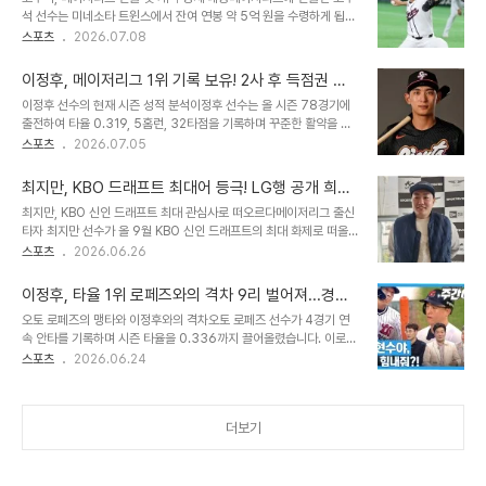
된 고우석은 26인 로스터에 포함되어 불펜 대기를 했습니다. 하지만
석 선수는 미네소타 트윈스에서 잔여 연봉 약 5억 원을 수령하게 됩니
근소한 리드 상황으로 인해 경기 중 마운드에 오르지 못했습니다. 고우
다. 이로써 미국 무대 진출 후 3년간 총수입은 70억 원을 돌파하게 되
스포츠
2026.07.08
석은 다음 경기에서 메이저리그 데뷔전을 치를 예정입니다. 미네소타
었습니다. 고우석은 디트로이트 타이거스 산하 트리플A에서 현금 트
불펜진, 고우석 합류로 전력 강화 기대미네소타 트윈스의 불펜진은 메
레이드를 통해 미네소타로 이적했으며, 이적 시 메이저리그 26인 로
이저리그에서 낮은 WAR을 기록하며 ..
이정후, 메이저리그 1위 기록 보유! 2사 후 득점권 타
스터 진입 특약 조항이 발동되었습니다. 미네소타 이적과 메이저리그
율 경이로운 성적
이정후 선수의 현재 시즌 성적 분석이정후 선수는 올 시즌 78경기에
데뷔이번 이적은 단순한 마이너리그 팀 이동이 아닌, 메이저리그 정식
출전하여 타율 0.319, 5홈런, 32타점을 기록하며 꾸준한 활약을 보
엔트리 등록을 동반합니다. 고우석 선수는 미네소타 불펜의 일원으로
여주고 있습니다. 허리 부상 복귀 후에도 맹타를 휘두르며 팀에 기여하
스포츠
2026.07.05
빅리그 데뷔전을 치를 예정입니다. 이에 따라 메이저리그에 머무는 일
고 있습니다. 하지만 한 달 내내 타격감이 최고조를 유지하기는 어려운
수에 비례하여 연봉을 지급받게 됩니다. 고우석의 총수입 및 계약 구조
인간적인 면모도 보여주고 있습니다. 이정후 선수의 특별한 기록과 강
분석올해 메이저리그 최저 연봉..
최지만, KBO 드래프트 최대어 등극! LG행 공개 희망
점이정후 선수는 메이저리그 전체 1위를 달리는 특별한 기록을 보유하
하며 우승팀 합류 의지 밝혀
최지만, KBO 신인 드래프트 최대 관심사로 떠오르다메이저리그 출신
고 있습니다. 특히 2사 후 득점권 상황에서 타율 0.444를 기록하며
타자 최지만 선수가 올 9월 KBO 신인 드래프트의 최대 화제로 떠올
리그 공동 1위에 올라 있습니다. 이는 상대 배터리와 수비진에게 큰 부
랐습니다. 어느 구단이 그를 지명할지에 대한 관심이 집중되고 있습니
스포츠
2026.06.26
담을 주는 결정적인 순간에 강한 면모를 보여주는 것입니다. 주자가 있
다. 최 선수는 최근 유튜브 채널에 출연하여 LG 트윈스에 대한 호감을
을 때 타율 0.363으로 리그 3위에 오르는 등 찬스 상황에서의 집중
공개적으로 드러냈습니다. LG 트윈스 향한 공개적 러브콜과 우승팀
력이 매우 뛰어납니..
이정후, 타율 1위 로페즈와의 격차 9리 벌어져...경쟁
선호최 선수는 미국에서 LG 선수들과 함께 훈련했던 경험을 언급하
치열
오토 로페즈의 맹타와 이정후와의 격차오토 로페즈 선수가 4경기 연
며, LG 선수층의 두께에 감탄했다고 밝혔습니다. 특히 진행자의 질문
속 안타를 기록하며 시즌 타율을 0.336까지 끌어올렸습니다. 이로써
에 망설임 없이 '뽑아달라'고 답하며 LG행에 대한 강한 의지를 보였습
이정후 선수와의 타율 격차는 9리까지 벌어졌습니다. 로페즈는 텍사
스포츠
2026.06.24
니다. 그는 우승할 수 있는 팀에서 뛰고 싶다는 희망을 숨기지 않았습
스 레인저스와의 홈 경기에서 2번 타자 유격수로 선발 출전하여 3타
니다. 다양한 구단에 대한 긍정적 의사 표현최 선수는 특정 구단만을
수 2안타 1볼넷 1득점을 기록하며 맹활약했습니다. 타격왕 경쟁 현황
고집하지 않고 두산 베어..
및 이정후의 다음 경기현재 메이저리그 전체 타율 1위 자리를 지키고
더보기
있는 로페즈와 2위 이정후의 경쟁이 더욱 치열해지고 있습니다. 3위
얀디 디아스 선수도 1리 차이로 이정후 선수를 바짝 추격하고 있습니
다. 이정후 선수가 속한 샌프란시스코 자이언츠는 휴식일을 가졌으며,