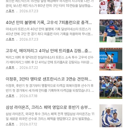
보스턴 레드삭스의 15연승 달성 배경배우 하지원이 시구자로 나선 가
는 집중력을 보여주었습니다. 6회와 7회에는 연속 삼진을 포함하여
운데, 보스턴 레드삭스가 80년 만의 구단 타이 15연승을 달성했습니
타자들을 압도하며 경기를 장악했습니다. 현지 언론 및 중계진, '손꼽
다. 하지만 16연승 도전은 볼티모어 오리올스와의 경기에서 실패로 돌
스포츠
2026.07.23
힐만한 명품 피칭' 극찬사사키의 경이로운 투구에 미국 현지 언론과 중
아갔습니다. 이달 초까지만 해도 포스트시즌 진출이 어려워 보였던 보
계진은 찬사를 쏟아냈습니다. '스포츠 일러스트레이티드'의 노아 캠러
스턴은 극적인 연승 행진을 시작했습니다. 16연승 좌절의 결정적 요인
스 기자는 "메이저리그 ..
40년 만의 불명예 기록, 고우석 7피홈런으로 충격의
분석더블헤더 2차전에서 선발 투수 에두아르도 리베라가 1회에만 4
패배를 완성하다
미네소타 트윈스의 40년 만의 불명예 기록 달성미네소타 트윈스가
점을 헌납하며 경기를 어렵게 시작했습니다. 타선은 4회 추격의 적시
40년 만에 구단 한 경기 최다 피홈런 타이 기록을 허용하며 무너졌습
타가 나왔으나 추가 득점에 실패했고, 결국 1-5로 패배하며 연승 기록
니다. 올스타 투수인 에이스 조 라이언이 6개의 홈런을 맞은 데 이어
스포츠
2026.07.23
에 제동이 걸렸습니다. 결정적인 순간마다 집중력 부족이 아쉬움으로
고우석이 7번째 피홈런을 허용하며 불명예 기록을 완성했습니다. 이
남았습니다. 연승 중단에도 불구하고 희망적인 전망비록 16연승 달성
로써 미네소타는 4-13으로 완패를 당했습니다. 고우석의 부진과 트
에는 실패했지만, 보스턴 레드삭..
고우석, 메이저리그 4이닝 만에 트리플A 강등…충격
리플A 강등고우석은 7회 구원 등판하여 선두타자에게 솔로 홈런을 허
적인 성적표 공개
빅리그 데뷔 후 맞닥뜨린 현실미네소타 트윈스 소속 투수 고우석 선수
용했습니다. 이 홈런으로 미네소타는 구단 역대 한 경기 최다 7피홈런
가 메이저리그 데뷔 후 단 4이닝 만에 트리플A로 강등되는 아쉬운 소
타이 기록이라는 불명예를 썼습니다. 경기 후 고우석은 트리플A 강등
식을 전했습니다. 최근 경기에서 1이닝 동안 4안타 3실점으로 크게
스포츠
2026.07.22
을 통보받아 다음 등판을 기약할 수 없게 되었습니다. 에이스 라이언의
부진하며 평균자책점 9.00이라는 충격적인 성적표를 받게 되었습니
충격적인 부진과 원인 분석미네소타의 에이스 조 라이언은 4회까지
다. 이는 그의 빅리그 경쟁력에 대한 의문을 제기하게 되는 결과입니
무려 6개의 홈런을 얻어맞으며 8..
이정후, 3안타 맹타로 샌프란시스코 3연승 견인하며
다. 부진의 원인과 데이터 분석고우석 선수의 피칭은 안정감을 찾는 듯
타율 3할7푼대 재진입!
이정후, 후반기 첫 경기부터 맹활약으로 타격감 회복이정후 선수가 후
했으나, 결국 잦은 실투와 평범한 패스트볼 구속이 메이저리그 타자들
반기 첫 경기에서 세 차례 안타를 기록하며 타격감을 되찾았습니다. 안
에게 공략당하는 원인이 되었습니다. 피안타율 .400, WHIP 2.50이
타 3개와 몸에 맞는 공으로 네 차례 출루하며 두 번 홈을 밟아 팀의 완
스포츠
2026.07.18
라는 수치는 현재 그의 투구가 빅리그 수준에 미치지 못함을 명확히 보
승에 기여했습니다. 최근 주춤했던 타격 흐름을 끊어내고 시즌 타율을
여줍니다. 이러한 데이터는 앞으로의 개선 방향을 제시합니다. 국내 복
다시 3할대로 끌어올렸습니다. 경기별 활약상 및 득점 기여 분석이정
귀 가능성과 전망일부 팬들..
삼성 라이온즈, 크리스 페덱 영입으로 후반기 승부수
후 선수는 2회와 4회에 연속 안타를 기록하며 11경기 만에 멀티히트
띄우다
삼성 라이온즈, 외국인 투수 크리스 페덱 전격 영입삼성 라이온즈는 11
를 달성했습니다. 6회에는 상대 실책으로 진루 후 득점을 올렸고, 7회
일 새로운 외국인 선수로 크리스 페덱을 영입했다고 공식 발표했습니
에는 몸에 맞는 공으로 만루 기회를 만들며 득점에 성공했습니다. 9회
다. 페덱은 47만 3333달러에 계약을 체결했으며, 메디컬 테스트를
스포츠
2026.07.12
에는 10구 승부 끝에 안타를 추가하며 39일 만에 3안타 경기를 완성