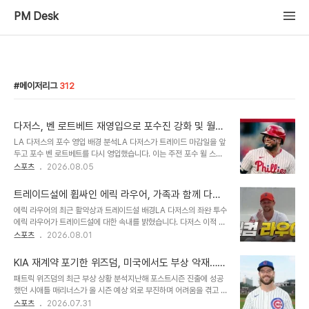
PM Desk
메이저리그
312
다저스, 벤 로트베트 재영입으로 포수진 강화 및 월드
시리즈 우승 재도전 선언
LA 다저스의 포수 영입 배경 분석LA 다저스가 트레이드 마감일을 앞
두고 포수 벤 로트베트를 다시 영입했습니다. 이는 주전 포수 윌 스미
스와 백업 포수 달튼 러싱의 연이은 부상으로 인한 포수진 공백을 메우
스포츠
2026.08.05
기 위한 전략적인 결정입니다. 로트베트는 다저스 팀 사정을 잘 이해하
고 있으며, 기존 투수들과의 호흡 경험도 풍부하여 즉시 전력으로 활용
트레이드설에 휩싸인 에릭 라우어, 가족과 함께 다저
될 수 있습니다. 벤 로트베트의 과거 활약상 및 기대 효과벤 로트베트
스 잔류 희망 밝혀
에릭 라우어의 최근 활약상과 트레이드설 배경LA 다저스의 좌완 투수
는 지난 시즌 다저스에서 윌 스미스의 부상 공백을 성공적으로 메우며
에릭 라우어가 트레이드설에 대한 속내를 밝혔습니다. 다저스 이적 후
포스트시즌 영웅으로 활약했습니다. 비록 공격력은 평균 이하라는 평
뛰어난 활약을 펼치며 팀의 승리를 이끌고 있습니다. 하지만 최근 트레
스포츠
2026.08.01
가를 받지만, 안정적인 수비 능력과 평균 이상의 프레이밍 능력을 갖추
이드 시장에서 다저스가 라우어를 내놓을 수 있다는 보도가 나왔습니
고 있어 젊은 투수진을 안정적으로 리드할 것으로 기대됩니다. 그의 복
다. 선수 본인과 가족의 다저스 잔류 희망라우어는 아내가 트레이드설
귀는 다저스의 월드시리즈 3연패..
KIA 재계약 포기한 위즈덤, 미국에서도 부상 악재…
을 매우 싫어하며 한국행까지 권유했던 과거를 언급했습니다. 그는 다
아까운 시간 낭비
패트릭 위즈덤의 최근 부상 상황 분석지난해 포스트시즌 진출에 성공
저스에서의 생활에 만족하며 팀에 계속 남고 싶다는 의사를 분명히 했
했던 시애틀 매리너스가 올 시즌 예상 외로 부진하며 어려움을 겪고 있
습니다. 선수단과 코칭스태프의 도움으로 자신감을 되찾았다고 말했
습니다. 이러한 상황 속에서 메이저리그 복귀를 노리는 전 KIA 타자
스포츠
2026.07.31
습니다. 트레이드 결정에 대한 선수로서의 입장라우어는 트레이드와