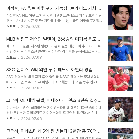
마친 후 곧 팀에 합류할 예정입니다. 삼성은 부상 대체 선수였던 잭 오
했습니다. 타율 상승 및 리그 순위 경쟁 재점화이정후 선수의 시즌 타
러클린 대신 페덱을 영입하며 후반기 반등을 노리고 있습니다. 크리스
율은 0.307로 ..
이정후, FA 옵트 아웃 포기 가능성…트레이드 가치 상
페덱의 메이저리그 경력과 미국 현지 반응페덱은 2019년 샌디에이고
승 전망
이정후 FA 옵트 아웃 포기 전망의 배경샌프란시스코 자이언츠의 이정
파드리스에서 메이저리그에 데뷔했으며, 여러 팀을 거치며 통산 118
후 선수가 내년 시즌 후 FA 자격을 얻을 수 있는 옵트 아웃을 포기할
경기 32승 43패 평균자책점 4.83을 기록했습니다. 미국 현지 매체
것이라는 전망이 나왔습니다. 이는 트레이드 시장에서 이정후 선수의
스포츠
2026.07.10
는 페덱의 한국행에 주목하며, KBO 리그에서의 활약이 메이저리그 복
가치 측정에 영향을 미칠 수 있는 흥미로운 부분입니다. 샌프란시스코
귀의 발판이 될 수 있다고 전망했습니다. 그의 파란만장했던 메이저리
지역 매체는 이정후 선수를 포함한 모든 선수에 대한 트레이드 문의를
그 경력 또한 조명되었습니다..
MLB 레전드 저스틴 벌랜더, 266승의 대기록 뒤로하
받아야 한다고 주장하고 있습니다. 트레이드 시장에서의 이정후 선수
고 현역 은퇴 선언
메이저리그 철완, 저스틴 벌랜더의 은퇴 결정 배경메이저리그의 대표
가치 분석이정후 선수는 현재 커리어 최고 시즌을 보내고 있으며 올스
적인 철완 투수 저스틴 벌랜더 선수가 현역 은퇴를 공식적으로 선언했
타 선정 자격도 충분하다는 평가를 받고 있습니다. 계약 기간이 3년
습니다. 그는 올 시즌이 정신적으로나 신체적으로 이전과는 다른 큰 도
스포츠
2026.07.09
더 남아있다는 점에서 트레이드 시도가 타당하며, 현재 노사 협상 상황
전이었다고 밝혔습니다. 야구가 은퇴할 시점을 알려주기를 바랐는데,
을 고려할 때 옵트 아웃을 행사하지 않을 가능성이 높습니다. 이정후
최근 몇 달간 그 시점이 왔음을 깨달았다고 소회를 전했습니다. 벌랜더
선수가 옵트 아웃을 하지 않으면..
SSG 랜더스, 6억 외인 투수 페드로 아빌라 영입... K
의 빛나는 커리어와 주요 기록벌랜더 선수는 통산 556경기에 선발
BO 성공 포부 밝혀
SSG 랜더스의 새 외국인 투수 영입 배경SSG 랜더스는 총액 6억원
등판하여 266승 159패, 평균자책점 3.33, 탈삼진 3,554개를 기
에 새 외국인 투수 페드로 아빌라와 계약했습니다. 기존 투수 앤서니
록했습니다. 그는 역사상 단 6명만이 달성한 통산 3회 이상 노히트노
베니지아노는 기대 이하의 성적으로 인해 웨이버 공시되었습니다. 아
스포츠
2026.07.09
런의 주인공이며, 신인상, MVP, 3번의 사이영상 수상 경력을 자랑합
빌라는 풍부한 선발 경험과 안정적인 이닝 소화 능력을 갖춘 것으로 평
니다. 또한 휴스턴 시절 두 차례의 월드시리즈 우승 반지까지 획득했습
가됩니다. 페드로 아빌라의 경력 및 KBO리그 적응 의지베네수엘라 출
니다. 부상으로 인한 아..
고우석 ML 데뷔 불발, 미네소타 트윈스 3연승 질주로
신 우완 투수인 아빌라는 메이저리그 통산 72경기에 등판한 경험이
2위 추격
미네소타 트윈스, 클리블랜드 가디언스와의 홈 3연전 1차전 승리미네
있습니다. 일본프로야구에서도 활약한 바 있으며, 한국 문화와 음식에
소타 트윈스가 클리블랜드 가디언스와의 홈 3연전 1차전에서 3-1로
대한 기대감을 표현했습니다. 새로운 환경에 대한 부담감보다는 '0'에
승리했습니다. 이로써 미네소타는 3연승을 달리며 2위 클리블랜드와
스포츠
2026.07.08
서 출발한다는 마음으로 경기에 임할 것입니다.아빌라의 데뷔 예상 및
의 승차를 2경기로 좁혔습니다. 시즌 45승 47패를 기록하며 반등의
감독의 기대아빌라는 후반기 첫 시리즈인 16일부터 등판할 가능성이
발판을 마련했습니다. 고우석, 트레이드 후 ML 콜업되었으나 데뷔전
있으며, 퓨처스리그 없이 바로 훈련..
고우석, 미네소타서 5억 원 받는다! 3년간 총 70억 원
은 다음 기회로디트로이트 타이거즈에서 미네소타 트윈스로 트레이드
수령 확정
고우석, 메이저리그 진출 및 계약 상세 내용메이저리그에 진출한 고우