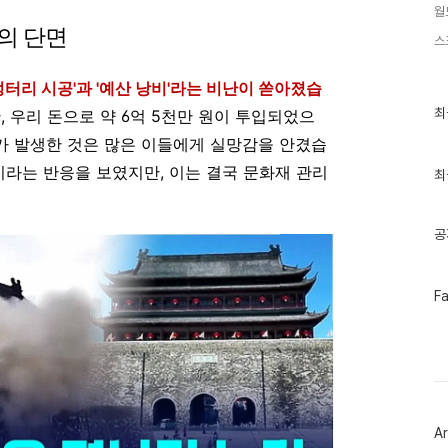
월
의 단면
스
엉터리 시공'과 '예산 낭비'라는 비난이 쏟아졌습
최
최
안, 우리 돈으로 약 6억 5천만 원이 투입되었으
근
글
고가 발생한 것은 많은 이들에게 실망감을 안겼습
과
이라는 반응을 보였지만, 이는 결국 문화재 관리
인
최
기
글
공
페
F
이
스
북
트
위
터
플
러
Ar
그