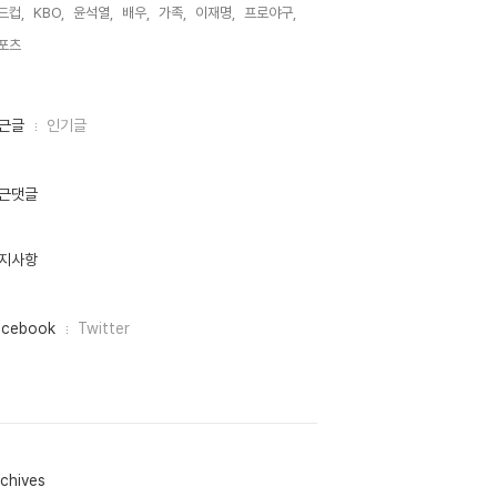
드컵,
KBO,
윤석열,
배우,
가족,
이재명,
프로야구,
포츠,
근글
인기글
근댓글
지사항
acebook
Twitter
chives