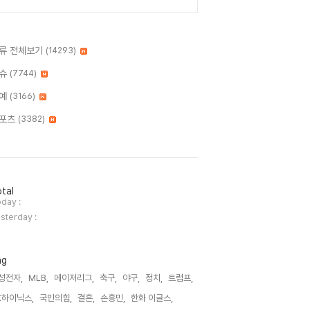
류 전체보기
(14293)
슈
(7744)
예
(3166)
포츠
(3382)
tal
day :
sterday :
ag
성전자,
MLB,
메이저리그,
축구,
야구,
정치,
트럼프,
K하이닉스,
국민의힘,
결혼,
손흥민,
한화 이글스,