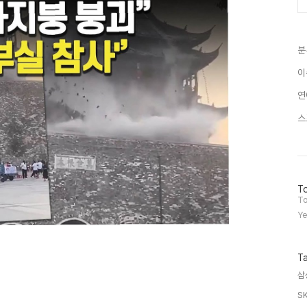
분
이
연
스
방
To
문
To
자
Ye
수
T
삼
S