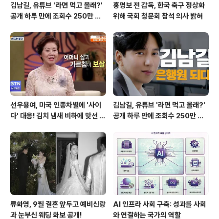
김남길, 유튜브 '라면 먹고 올래?'
홍명보 전 감독, 한국 축구 정상화
공개 하루 만에 조회수 250만 돌
위해 국회 청문회 참석 의사 밝혀
파하며 화제성 입증
선우용여, 미국 인종차별에 '사이
김남길, 유튜브 '라면 먹고 올래?'
다' 대응! 김치 냄새 비하에 맞선 통
공개 하루 만에 조회수 250만 돌
쾌한 이야기
파하며 화제성 입증
류화영, 9월 결혼 앞두고 예비신랑
AI 인프라 사회 구축: 성과를 사회
과 눈부신 웨딩 화보 공개!
와 연결하는 국가의 역할