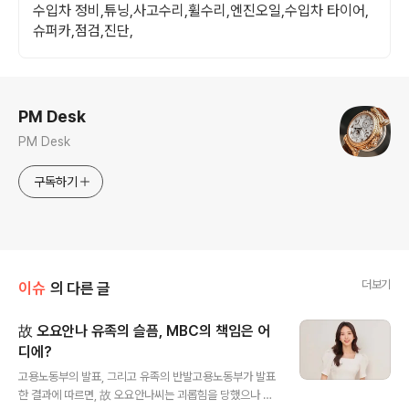
수입차 정비,튜닝,사고수리,휠수리,엔진오일,수입차 타이어,
슈퍼카,점검,진단,
로그 정보
PM Desk
PM Desk
구독하기
더보기
이슈
의 다른 글
故 오요안나 유족의 슬픔, MBC의 책임은 어
디에?
글 내용
고용노동부의 발표, 그리고 유족의 반발고용노동부가 발표
한 결과에 따르면, 故 오요안나씨는 괴롭힘을 당했으나 근