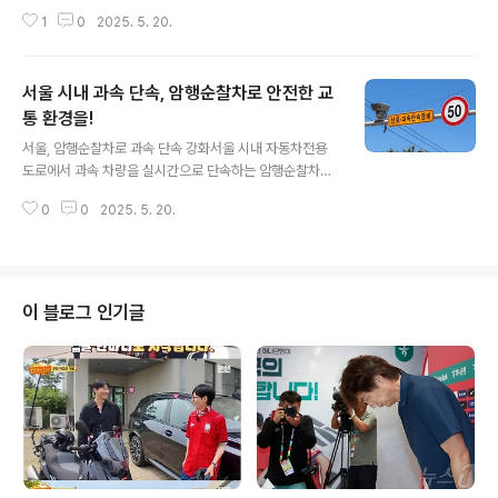
로자로 인정되지 않는다는 결정을 내렸습니다. 이에 대해
1
0
2025. 5. 20.
유족은 강한 반발을 보이며 '절대로 받아들일 수 없다'고 주
장했습니다. 장연미씨는 기자회견에서 '요안나는 MBC가
시키는 대로 일했는데, 노동부는 노동자가 아니라고 한
서울 시내 과속 단속, 암행순찰차로 안전한 교
다'며 억울함을 호소했습니다. 이러한 상황은 많은 이들에
게 큰 충격을 주었으며, 방송계의 구조적 문제를 다시 한 번
통 환경을!
글 내용
환기시키고 있습니다. 이 사건은 단순한 개인의 슬픔을 넘
서울, 암행순찰차로 과속 단속 강화서울 시내 자동차전용
어, 한국 방송 산업의 넷째 산업혁명 시대에 맞는 근로자 보
도로에서 과속 차량을 실시간으로 단속하는 암행순찰차가
호의 필요성을 시사하고 있습니다. MBC의 대응과 유족의
본격 운행됩니다. 그동안 과속 차량 단속은 도로에 설치된
요구MBC는 고용노동부의 판단을 무겁게 받아들이고, 관
0
0
2025. 5. 20.
고정식 속도 단속 장비로 이루어졌습니다. 하지만 일부 운
련자에 대한 조치와 조직 문화 개선..
전자들은 단속 장비 앞에서만 속도를 줄였다가 다시 과속
하는 사례가 꾸준히 제기되어 왔습니다. 이에 경찰은 올림
픽대로와 강변북로에 암행순찰차를 투입하여 과속 단속을
시범 운영 중입니다. 암행순찰차는 차량에 장착된 레이더
이 블로그 인기글
와 고성능 카메라로 전방 차량의 속도를 측정하고 번호판
을 인식하여 과속 여부를 판단할 수 있습니다. 암행순찰차
의 작동 원리와 효과암행순찰차는 단순히 과속 차량만 단
속하는 것이 아닙니다. 난폭 운전, 불법 끼어들기와 같은 위
법 행위도 영상으로 녹화하여 단속할 수 있습니다...