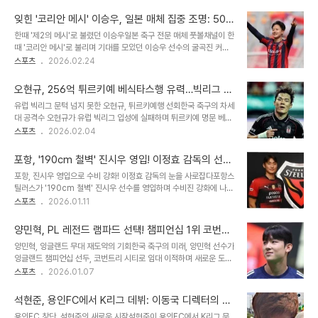
그에 입성해 공식전 65경기 18골을 기록하며 팬들에게 깊은 인상을
하는 레알 오비에도에서 다시 한번 자신의 존재감을 입증했습니다.
남겼지만, 현재는 자유계약(FA) 신분으로 남아 있어 그의 다음 행보에
2021/22 시즌 세군다 디..
잊힌 '코리안 메시' 이승우, 일본 매체 집중 조명: 50
많은 관심이 쏠리고 있습니다. 브라질 세리에A 헤무, 린가드 영입 유
m 단독 골의 추억
한때 '제2의 메시'로 불렸던 이승우일본 축구 전문 매체 풋볼채널이 한
력영국 및 브라질 현지 보도에 따르면, 린가드의 차기 행선지는 브라질
때 '코리안 메시'로 불리며 기대를 모았던 이승우 선수의 굴곡진 커리
세리에A의 헤무가 될 가능성이 높습니다. 브라질 매체 '글로부'는 "테
어를 재조명했습니다. 리오넬 메시와 같은 작은 체구와 뛰어난 기술로
스포츠
2026.02.24
이블 위에 제안이 올라와 있으며, 최근 협상이 상당히 진전됐다"고 전
주목받았으나, 세계 최정상급 무대에서 자취를 감춘 선수 중 한 명으로
하며 그의 브라질행이 임박했음을 시사했습니다. 하지만 남미 축구 전
선정되었습니다. 1998년생인 이승우는 바르셀로나 유스팀에서 높은
문가 팀 비..
오현규, 256억 튀르키예 베식타스행 유력…빅리그 좌
평가를 받았으나, 국제축구연맹(FIFA)의 징계로 인해 만 18세가 되기
절 딛고 새 도전
유럽 빅리그 문턱 넘지 못한 오현규, 튀르키예행 선회한국 축구의 차세
전까지 공식 경기에 출전하지 못하는 시련을 겪었습니다. 이로 인해 약
대 공격수 오현규가 유럽 빅리그 입성에 실패하며 튀르키예 명문 베식
3년간의 훈련 및 경기 출전 금지는 그의 성장에 큰 영향을 미쳤고, 결
타스로의 이적을 유력하게 검토하고 있습니다. 지난 여름 독일 분데스
스포츠
2026.02.04
국 바르셀로나 1군 데뷔 없이 팀을 떠나야 했습니다. 일본전 50m 단
리가 슈투트가르트행이 메디컬 테스트에서 좌절된 데 이어, 이번 겨울
독 골, 강렬했던 인상매체는 이승우 선수가 바르셀로나 유스팀 라 마시
잉글랜드 프리미어리그 풀럼행 역시 무산되면서 오현규는 새로운 돌
아에서 성장하며..
포항, '190cm 철벽' 진시우 영입! 이정효 감독의 선
파구를 찾았습니다. 튀르키예 유력 매체 '파나틱'은 베식타스가 오현규
택, K리그를 뒤흔들까?
포항, 진시우 영입으로 수비 강화! 이정효 감독의 눈을 사로잡다포항스
영입에 사실상 합의했으며, 초기 제안 1,200만 유로에서 보너스를 포
틸러스가 '190cm 철벽' 진시우 선수를 영입하며 수비진 강화에 나섰
함해 총액 1,500만 유로(약 256억 원) 규모의 수정 제안으로 헹크의
습니다. 2002년생 센터백 진시우는 전북 현대를 거쳐 광주FC 임대
스포츠
2026.01.11
확답을 받아냈다고 보도했습니다. 이는 헹크 구단 역대 최고 이적료 기
시절, 이정효 감독의 지도 아래 잠재력을 폭발시켰습니다. K리그1 23
록을 경신하는 금액입니다. 두 번의 빅리그 좌절, 트라우마와 아쉬움오
경기 출전과 코리아컵 준우승을 이끌며 실력을 입증했습니다. 이번 포
현규에게 이번 튀르키예행은..
양민혁, PL 레전드 램파드 선택! 챔피언십 1위 코번트
항 이적은 진시우 선수에게는 새로운 도약의 기회가 될 것이며, 포항
리 시티 임대 이적, '韓 역대급 재능'의 새로운 도전
양민혁, 잉글랜드 무대 재도약의 기회한국 축구의 미래, 양민혁 선수가
팬들에게는 든든한 수비 라인을 기대하게 합니다. 이정효 감독의 선택
잉글랜드 챔피언십 선두, 코번트리 시티로 임대 이적하며 새로운 도전
은 항상 팬들의 기대를 모으고 있으며, 진시우 선수가 포항에서 어떤
을 시작했습니다. 토트넘 홋스퍼 소속인 양민혁은 2025-26 시즌 종
스포츠
2026.01.07
활약을 보여줄지 귀추가 주목됩니다. 진시우, 압도적인 피지컬과 뛰어
료까지 코번트리 시티에서 활약할 예정입니다. 이번 임대는 양민혁 선
난 빌드업 능력의 조화진시우 선수는 190cm, 85kg의 탄탄한 체격
수에게 또 한 번의 성장 기회가 될 것으로 보입니다. K리그를 넘어 유
을 바탕으로 제공권 장악과..
석현준, 용인FC에서 K리그 데뷔: 이동국 디렉터의 지
럽 무대로: 양민혁의 성장 스토리양민혁은 2024 시즌 K리그에서 맹
원과 그의 간절함
용인FC 창단, 석현준의 새로운 시작석현준이 용인FC에서 K리그 무