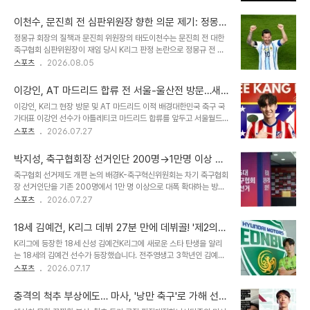
인 활동을 위해 '국민 메신저' 카카오톡을 설치한 것으로 파악되었습니
구 서류 제출 및 코칭스태프 구성 논의에 있어 효율성을 높이기 위한
다. 이는 한국 축구계와의 긴밀한 소통을 위한 준비 단계로 해석됩니
전략으로 분석됩니다. 대한축..
이천수, 문진희 전 심판위원장 향한 의문 제기: 정몽규
다. 포옛 감독의 지원 절차 및 코칭스태프 구성 계획대한축구협회가 공
회장 질책과 태도 논란 분석
정몽규 회장의 질책과 문진희 위원장의 태도이천수는 문진희 전 대한
개 채용 중인 대표팀 임시 감독직에 포옛 감독 본인이 지원할 계획입니
축구협회 심판위원장이 재임 당시 K리그 판정 논란으로 정몽규 전 회
다. 정식 감독이라는 더 큰 목표를 가지고 있지만, 우선적으로 협회가
장에게 심한 질책을 받았다고 주장했습니다. 그는 회의 때마다 판정 문
스포츠
2026.08.05
요구하는 사단 구성을 완료하여 지원 마감 기한 내에 공고에 지원하겠
제로 어려움을 겪는 문 위원장을 보며 의문을 품었다고 말했습니다. 이
다는 입장을 밝혔습니다. 코칭스태프 중 한국인 코치 합류 논의를 위해
러한 상황 속에서 문 위원장의 국회 청문회 태도에 대한 비판도 제기되
카카오톡 사용이 유리하다고 판..
이강인, AT 마드리드 합류 전 서울-울산전 방문…새
었습니다. K리그 판정 논란과 심판 위원장의 책임K리그 경기에서 오
로운 도약 준비 완료
이강인, K리그 현장 방문 및 AT 마드리드 이적 배경대한민국 축구 국
심이나 판정 논란이 발생하면, 월요일부터 심판들이 어려움을 겪고 화
가대표 이강인 선수가 아틀레티코 마드리드 합류를 앞두고 서울월드
요일 회의에서 심판위원장이 책임을 묻는 일이 반복되었다고 합니다.
컵경기장을 방문했습니다. 이강인 선수는 FC 서울과 울산 HD의 K리
스포츠
2026.07.27
이천수는 당시 문 위원장이 안쓰럽게 느껴질 정도였다고 회상했습니
그1 경기를 관람하며 국내 체류 기간 동안 개인 훈련과 건강 검진을 진
다. 그러나 청문회에서의 거만한 태도와 부적절한 언행은 국민들에게
행했습니다. 아틀레티코 마드리드는 공식 홈페이지를 통해 이강인 선
실망감을 안겨주었습니다. 청문회 태도 논..
박지성, 축구협회장 선거인단 200명→1만명 이상 확
수 영입을 발표했으며, 이는 5년 계약에 상당한 이적료를 포함하는 조
대 및 전자투표 도입 추진
축구협회 선거제도 개편 논의 배경K-축구혁신위원회는 차기 축구협회
건입니다. PSG에서의 활약과 스페인 복귀이강인 선수는 파리 생제르
장 선거인단을 기존 200명에서 1만 명 이상으로 대폭 확대하는 방안
맹(PSG)에서 3년간 124경기에 출전하여 16골 16도움을 기록하며
을 논의했습니다. 이는 축구계의 민주적 의사결정 구조를 강화하기 위
스포츠
2026.07.27
리그 1, 쿠프 드 프랑스, UEFA 챔피언스리그 등 다수의 우승 트로피
한 중요한 첫걸음입니다. 박지성 위원장은 대한체육회 개편안을 바탕
를 들어 올렸습니다. 이번 아틀레티코 마드리드 이적으로 3년 만에 스
으로 종목 특성을 반영한 조정안을 마련하겠다고 밝혔습니다. 이러한
페인 라리가 무대로 복귀하게..
18세 김예건, K리그 데뷔 27분 만에 데뷔골! '제2의
변화는 축구협회의 투명성과 대표성을 높이는 데 기여할 것으로 기대
이강인' 탄생 예감
K리그에 등장한 18세 신성 김예건K리그에 새로운 스타 탄생을 알리
됩니다. 선거인단 확대 및 전자투표 도입 검토혁신위원회는 선거인단
는 18세의 김예건 선수가 등장했습니다. 전주영생고 3학년인 김예건
규모를 50배 이상으로 늘리는 것을 목표로 하고 있으며, 이를 위해 대
은 전북 현대 소속으로 프로 데뷔 두 경기 만에 데뷔골을 기록하며 팬
스포츠
2026.07.17
한체육회 회원종목단체 규정 개정을 추진할 예정입니다. 또한, 박지성
들을 설레게 하고 있습니다. 이미 U-17 국가대표로 활약하며 '초특급
위원장은 전자투표 도입 가능성에 대해서도 긍정적인 입장을 보이며,
유망주'로 평가받았던 김예건은 이강인과 유사한 유형이지만 더욱 저
예산 및 합리적인 방안에 대한 추가 논의가 ..
충격의 척추 부상에도… 마사, '낭만 축구'로 가해 선수
돌적인 플레이 스타일을 보여주고 있습니다. 데뷔 27분 만에 터진 벼
용서하며 감동 선사