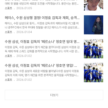
활약하며 팬들에게 깊은 인상을 남겼습니다. 강원FC 소속으로 리그에
대에 첫 발을 내딛으며 새로운 도전을 시작했습니다. 용인시는 용인포
서 11골 6도움을 기록하며, 유럽 구단들의 주목을 받았습니다. 그의
은아트홀에서 창단식을 개최했고, 이상일 시장을 비롯한 주요 관계자
스포츠
2026.01.05
잠재력을 알아본 토트넘은 양민혁을 영입하며, 프리미어리그라는 꿈
들이 참석하여 자리를 빛냈습니다. 이 자리에는 최윤겸 감독, 이동국
의 무대를 향한 첫걸음을 함께 했습니다. 챔피언십에서의 경험은 그의
디렉터, 그리고 석현준 선수 본인이 함께 자리했습니다. 석현준은 용인
성장에 중요한 발판이 될 것입니..
헤이스, 수원 삼성행 결정! 이정효 감독과 재회, 승격
1호 오피셜 선수로서, 용인 신갈고 출신이라는 특별한 인연을 가지고
이끈다
헤이스, 수원 삼성으로 둥지… 이정효 감독과의 재회브라질 리그를 떠
있습니다. 유럽 무대에서의 활약과 병역 문제석현준은 네덜란드 아약
나 광주FC에서 한국 무대에 첫발을 내디딘 헤이스가 수원 삼성으로
스에서 프로 데뷔 후, 흐로닝언, 마리티무, 알 아흘리 등 다양한 팀에서
향합니다. 복수의 이적시장 관계자에 따르면, 헤이스는 여러 팀의 제안
스포츠
2026.01.04
활약하며 유럽 무대에서 경험을 쌓았습니다. 특히 2015년 비토리아
을 받았지만, 가족을 최우선으로 고려하여 K리그 잔류를 결정했습니
에서의 인상적인 활약은 그를 포르투갈 명문 포르투로 이끌었습니다.
다. 또한, 이정효 감독과의 끈끈한 인연을 통해 수원 삼성행을 최종 선
하지만 포르투에서 자리를 잡지 못하..
수원 삼성, 이정효 감독의 '페르소나' 정호연 임대 영
택했습니다. 광주FC에서의 눈부신 활약, 이정효 감독과의 시너지헤이
입! 2부 리그 최고 공격수 페신까지 합류, 명가 재건
이정효 감독, 수원 삼성에서 명가 재건을 꿈꾸다수원 삼성이 이정효 감
스는 2021 시즌 광주FC에 입단하며 K리그에 데뷔했습니다. 초반에
시동
독 체제 하에 스쿼드 강화를 본격적으로 시작했습니다. 이적 시장 관계
는 적응에 어려움을 겪었지만, 이정효 감독을 만나 잠재력을 폭발시켰
자들의 말을 종합해 보면, 국가대표 출신 미드필더 정호연 선수를 1년
스포츠
2026.01.02
습니다. 2022 시즌, 이정효 감독의 지휘 아래 헤이스는 리그 39경기
임대 영입하며 전력을 보강했습니다. 이정효 감독은 과거 광주 FC에
에 출전하여 12골 4도움을 기록하며 팀의 K리그2 우승을 이끌었습니
서 정호연 선수를 지도하며 그의 잠재력을 폭발시켰고, 2023년에는
다. 이정효 감독은 선수 개개인의..
수원 삼성, 이정효 감독의 '페르소나' 정호연 영입! 페
팀을 K리그1 3위에 올려놓는 데 크게 기여했습니다. 이정효 감독의
신까지 합류, 명가 재건을 위한 스쿼드 완성
이정효 감독, 수원 삼성의 새로운 바람을 불어넣다수원 삼성이 이정효
'페르소나', 정호연의 합류정호연 선수는 이정효 감독에게 '페르소
감독의 지휘 아래, 명가 재건을 위한 본격적인 움직임을 시작했습니다.
나'로 불릴 만큼 공수 밸런스가 뛰어나고 활동량과 영리한 경기 운영
이번 시즌을 앞두고, 이정효 감독이 그리는 축구에 필요한 핵심 선수들
스포츠
2026.01.02
능력을 갖춘 육각형 미드필더입니다. 2023년 항저우 아시안 게임 금
을 영입하며 스쿼드 강화에 박차를 가하고 있습니다. 특히, 이정효 감
메달 멤버이기도 하며, A매치 데뷔를 통해 국가대표로도 활약했습니
독과 오랜 인연을 가진 선수들의 합류는 팬들의 기대감을 더욱 높이고
다. 정호연 선수는 현재 재활 막바..
있습니다. 정호연, 이정효 감독과의 재회: '페르소나'의 귀환수원 삼성
더보기
은 국가대표 출신 미드필더 정호연을 1년 임대 영입하며 중원을 강화
했습니다. 정호연은 2022년 광주FC에서 이정효 감독의 지도를 받으
며 폭발적인 성장을 이룬 선수입니다. 2023년 광주가 K리그1 3위에