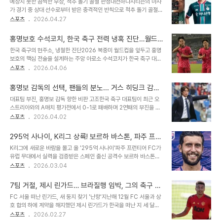
예상치 못한 끔찍한 부상, 척추 돌기 골절 판정대전하나시티즌의 마사
락같은 데뷔골김예건 선수는 프로 데뷔 단 두 경기, 출전 시간 27분
가 경기 중 상대 선수로부터 받은 충격적인 반칙으로 척추 돌기 골절이
만에 프로 통산 첫 골을 터뜨리는 놀라운 기록을 세웠습니다. 울산과의
라는 진단을 받았습니다. 이는 약 한 달간의 재활이 필요한 심각한 부
스포츠
2026.04.27
경기에서 상대 수비수를 제치고 날린 강력한 왼발 중거리 슈팅은 많은
상으로, 팬들에게 큰 충격을 안겨주었습니다. 문제의 장면은 이미 승패
이들에게 충격을 안겨주었습니다. 이러한 활약을 바탕으로 전북 현대
가 기울어진 경기 막바지에 발생했으며, 공과 무관하게 뒤에서 달려든
는 김예건 선수와 정식 프로 계..
홍명보호 수석코치, 한국 축구 전력 냉혹 진단…월드
상대 수비수의 과도한 몸통 박치기로 인해 마사는 균형을 잃고 허리부
컵 이변 향한 담금질
한국 축구의 현주소, 냉철한 진단2026 북중미 월드컵을 앞두고 홍명
터 떨어지는 아찔한 상황을 겪었습니다. 당시 마사는 더 이상 경기를
보호의 핵심 전술을 설계하는 주앙 아로소 수석코치가 한국 축구 대표
뛸 수 없음을 알리는 엑스자를 그릴 정도로 고통스러워했습니다. 가해
팀의 전력과 운영 방식에 대해 상세히 밝혔다. 아로소 코치는 최근 포
스포츠
2026.04.06
선수 향한 비난 속, 마사의 놀라운 용서와 당부경기 직후 온라인 커뮤
르투갈 매체와의 인터뷰에서 한국 대표팀의 현재 위치를 냉정하게 짚
니티를 중심으로 동업자 정신을 잃은 가해 선수에 대한 비판의 목소리
으며, 특히 선수층 간 수준 차이에 대한 솔직한 발언으로 눈길을 끌었
가 거세게 일었습니다. 하지만 예..
홍명보 감독의 선택, 팬들의 분노... 거스 히딩크 감독
다. 그는 "일부는 세계 최고 수준이지만, 다른 일부는 더 낮은 단계에
재조명
대표팀 부진, 홍명보 감독 향한 비판 고조한국 축구 대표팀이 최근 오
서 뛰고 있다"고 말하며 포르투갈과 같은 팀과는 비교가 어렵다고 토
스트리아와의 A매치 평가전에서 0-1로 패배하며 2연패의 부진을 겪
로했다. 이는 한국 축구의 현실적인 과제를 명확히 보여주는 대목이다.
었습니다. 이로 인해 홍명보 감독을 향한 축구 팬들의 비판이 거세지고
스포츠
2026.04.02
체계적인 대표팀 운영 시스템아로소 코치는 대한축구협회의 제안을
있습니다. 특히 월드컵을 앞둔 중요한 시점에서 꾸준히 실험을 강행하
단순한 제의가 아닌 '프로젝트'로 받아들였음을 강조했다. 그는 한국이
는 홍 감독의 운영 방식에 대한 불만이 높습니다. 코트디부아르전에서
자국 감독을 중심으로 유럽 코치를 ..
295억 사나이, K리그 상륙! 보르하 바스톤, 파주 프런
실패했던 스리백 전술을 오스트리아전에서도 고수하며 팬들의 납득하
티어 FC 입단으로 축구 팬들 열광
K리그에 새로운 바람을 몰고 올 '295억 사나이'파주 프런티어 FC가
기 어려운 행보를 이어가고 있습니다. 거스 포옛 감독, 대한축구협회의
유럽 무대에서 실력을 검증받은 스페인 출신 공격수 보르하 바스톤
선택은?홍명보 감독을 향한 팬들의 반발이 거세지면서, 과거 대한축구
(Borja Bastón)을 영입하며 팀의 공격력을 한층 강화했습니다. 보르
스포츠
2026.03.04
협회가 감독 선임 당시 거스 포옛 감독을 외면했던 선택이 다시금 도마
하는 2009년 U-17 월드컵 득점왕 출신으로, 아틀레티코 마드리드
위에 올랐습니다. 포옛 감독은 과거 한국 지휘봉에 강한 의지를 보였으
에서 프로 데뷔 후 유럽 무대에서 꾸준히 활약해왔습니다. 특히 2016
나, 협회는 결국 홍명보 감독을 ..
7팀 거절, 제시 린가드… 브라질행 임박, 그의 축구 여
년 스완지 시티로 이적 당시 약 295억 원이라는 구단 역대 최고 이적
정은 어디로?
FC 서울 떠난 린가드, 새 둥지 찾기 '난항'지난해 12월 FC 서울과 상
료를 기록하며 큰 주목을 받았습니다. 당시 그는 대한민국 국가대표 미
호 합의 하에 계약을 해지했던 제시 린가드가 한국을 떠난 지 세 달이
드필더 기성용과 함께 프리미어리그 무대를 누볐습니다. 스페인 리그
넘었지만 아직 새 소속팀을 찾지 못하고 있습니다. 2024년 2월 K리
스포츠
2026.02.27
를 평정한 득점왕의 귀환잉글랜드 무대 이후 스페인으로 복귀한 보르