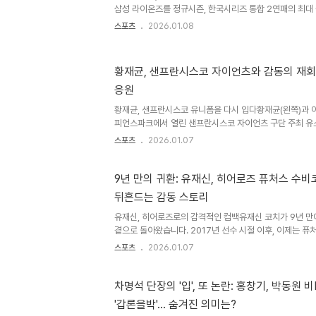
직하게 털어놓았습니다. 강정호가 말하는 유재신과의 경쟁,
삼성 라이온즈를 정규시즌, 한국시리즈 통합 2연패의 최대
1라운드..
은 특히 삼성의 타선을 경계했다. 삼성, 강력한 전력 보강
스포츠
2026.01.08
겨울 내부 FA를 전원 붙잡았고, 최고의 타자 르윈 디아즈
다. 심지어 안 그래도 좋은 타선에 최형우마저 10년만에 복
와이스 이탈로 전력 약화LG를 2025시즌 가장 괴롭힌 팀은
황재균, 샌프란시스코 자이언츠와 감동의 재회:
화 이글스였다. 그러나 올해 폰세는 토론토 블루제이스로,
응원
떠났다. 새 외국인투수 윌켈 에르난데스와 오웬 화이트는 아직
황재균, 샌프란시스코 유니폼을 다시 입다황재균(왼쪽)과 이
피언스파크에서 열린 샌프란시스코 자이언츠 구단 주최 유소
프란시스코, 황재균을 잊지 않다한국을 찾은 미국 메이저
스포츠
2026.01.07
재균을 잊지 않고 있었다. 유소년 야구 클리닉, 특별한 만
도 이천 LG챔피언스파크에서 유소년 야구 클리닉을 개최했
60여 명을 초청해 이정후, 윌리 아다메스, 토니 비텔로 감
9년 만의 귀환: 유재신, 히어로즈 퓨처스 수
을 수 있는 시간을 마련했다. 황재균, 일일 코치로 변신지
뒤흔드는 감동 스토리
샌프란시스코 자이언츠 유니폼을 입고 일일 코치로 나섰다. 
유재신, 히어로즈로의 감격적인 컴백유재신 코치가 9년 만
곁으로 돌아왔습니다. 2017년 선수 시절 이후, 이제는 
을 시작합니다. 그의 컴백은 단순히 코치 영입을 넘어, 팬
스포츠
2026.01.07
으키는 특별한 사건입니다. 2008년부터 2017년까지 
사랑을 받았던 유재신 코치는 이제 지도자로서 팀의 미래를
뷔부터 히어로즈와의 인연유재신 코치는 2006년 신인 드
차명석 단장의 '입', 또 논란: 홍창기, 박동원 
명받으며 프로 생활을 시작했습니다. 이후 히어로즈에서 2
'갑론을박'… 숨겨진 의미는?
로 활약하며 팀의 중요한 일원으로서 기여했습니다. 그의 