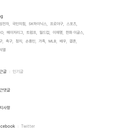
ag
성전자,
국민의힘,
SK하이닉스,
프로야구,
스포츠,
O,
메이저리그,
트럼프,
월드컵,
이재명,
한화 이글스,
구,
축구,
정치,
손흥민,
가족,
MLB,
배우,
결혼,
석열,
근글
인기글
근댓글
지사항
acebook
Twitter