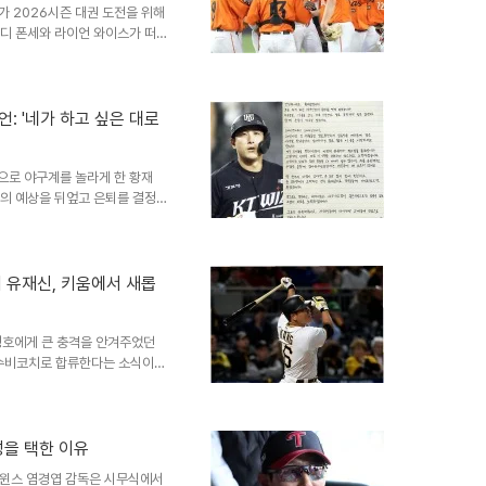
가 2026시즌 대권 도전을 위해
코디 폰세와 라이언 와이스가 떠
대되는 분위기다. 한화는 2025
직행 티켓을 거머쥐었다. 플레이
국시리즈 무대에 오른 한화는 정
1승4패로 준우승의 아쉬움을 맛봤
: '네가 하고 싶은 대로
외국인 선수 구성과 타선 강화외국
귀한 가운데 한화는 ..
으로 야구계를 놀라게 한 황재
들의 예상을 뒤엎고 은퇴를 결정
 있다고 생각했지만, 여러 요인들
러운 은퇴는 많은 이들에게 아쉬
리닉에서 만난 근황황재균은 은퇴
여 오랜만에 모습을 드러냈습니
기 유재신, 키움에서 새롭
리 베어 샌프란시스코 회장으로부
유지하고 있습니다. 이날 클리닉에
정호에게 큰 충격을 안겨주었던
 수비코치로 합류한다는 소식이
정호 선수 개인에게도 특별한 의
 유재신의 존재유재신 코치는
어로즈의 전신인 현대 유니콘스에
자극을 받았다고 고백한 바 있습
성을 택한 이유
와의 경쟁에서 느꼈던 감정을 솔
 트윈스 염경엽 감독은 시무식에서