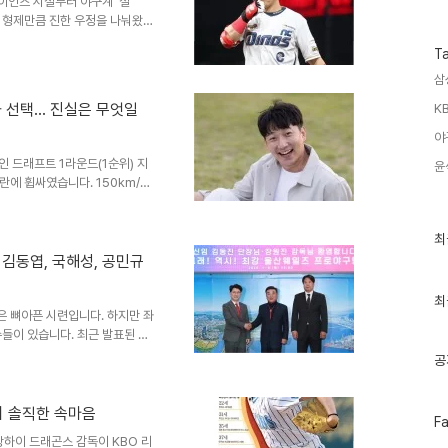
수
이언츠 시절부터 야구계 '절
음 FA 시장을 바..
 형제만큼 진한 우정을 나눠왔습
민호 역시 조심스러운 마음을 감
T
음강민호는 인터뷰 도중 손아섭에
 워낙 친한 동생이다. 하지만 저
삼
 시간을 보내고 있을 텐데, 좋은
화 선택… 진실은 무엇일
KB
 손아섭, 냉정한 현실자신의 3번
화두입니다. 2618..
야
인 드래프트 1라운드(1순위) 지
윤
에 휩싸였습니다. 150km/h
의 러브콜까지 거절하고 키움을
당시 학교폭력대책심의위원회에서
최
최
청행정심판위원회에서 무혐의 처분
근
 서면사과는 학폭위에서 나올 수
 김동엽, 국해성, 공민규
글
 지나면서 학교생활기록부에 학교
과
대화를 선택한 이유박준현 선수는
인
최
 뼈아픈 시련입니다. 하지만 좌
기
글
들이 있습니다. 최근 발표된 소
 웨일즈의 서류 전형에 합격하며
공
히 스포츠 기사를 넘어, 우리에
임없는 노력, 그리고 새로운 기
, KBO 리그의 새로운 바람울
의 솔직한 속마음
페
F
, 2026시즌부터 퓨처스리그
이
상하이 드래곤스 감독이 KBO 리