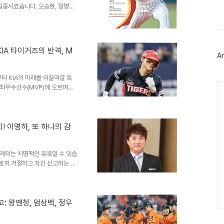
두산 베어스 감독이, 초대 단장
스
집중시켰습니다. 오승환, 정명원,
북
 배경에 대해, 임창용 선수가 직
트
신의 머릿속에 없다고 표현하며,
위
터
는 자신의 솔직한 심정을 드러냈
플
감독의 평가에 대해, 야구 실력
러
KIA 타이거즈의 반격, M
신감을 내비쳤습니다. 그는 사회적
Ar
그
 외적인 요인이 순위에 ..
인
터 KIA의 미래를 이끌어갈 특
Ca
 최우수선수(MVP)에 오르며
움했다. 말 그대로 엄청난 퍼포
022년 리그 적응기, 2023년
O리그 역사상 국내 선수로는 최초
 선수로 이름을 남겼다. 연봉도
! 이영하, 또 하나의 감
유니폼이 불티나게 팔려 나갔고, 지
운 선수로 역사에 ..
 제의는 치명적인 유혹일 수 있습
단호히 거절하고 자진 신고하는 용
강인한 정신력과 올바른 가치관을
감을 선사했고, 선수로서, 그리
 그리고 일본 캠프행이영하는
 훈련을 실시했습니다. 이 훈련의
고: 왕옌청, 엄상백, 정우
자책점 4.05의 뛰어난 성적을
트렸습니다. 이는 그의..