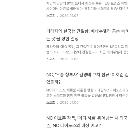
인상을 남..
차명석 단장의 발언, 또다시 팬심을 흔들다LG 트윈스 차명
사이에서 논란을 불러왔다. 홍창기와 박동원의 비FA 다년 
서 1월까지 답을 주기로 했다"고 밝혔다. 언뜻 보면 협상이
스포츠
2026.01.07
실제로는 다년 계약 의향 여부를 확인하는 단계, 즉 선수의 
하다. 금액, 기간, 옵션 등 실제 협상 조건은 아직 논의되지 
체적인 금액은 오간 적이 없다"고 밝히며, 단장의 발언과 실
페라자의 한국행 간절함: 베네수엘라 공습 속 
다. 단장의 발언, 숨겨진 프레임 논란?이 간극이 팬들에게는
는 곳'을 향한 열정
미 수차례 구단에 의향을 전달했고, 마음은 정해져 있는 상태다
페라자의 KBO 복귀, 그 간절한 이유2년 만에 KBO리그 
행 의지가 그 어느 때보다 간절합니다. 최근 베네수엘라 공
페라자는 자신의 안전과 가족들의 안부를 전하며 팬들을 안
스포츠
2026.01.06
진 페라자의 근황페라자는 자신의 인스타그램을 통해 V 포
“저는 괜찮아요, 가족들도 모두 괜찮아요”라며 안전함을 
도 카라카스 공습 이후 소식이 끊겨 걱정하던 팬들에게 희
NC, '우승 청부사' 김경태 코치 합류! 이호준
국을 그리워하는 이유페라자는 2024시즌 한화 이글스에
있을까?
받았습니다. 호쾌한 스윙과 시원한 장타력, 유쾌한 성격으로
는..
NC 다이노스, 새로운 시즌을 향한 기대감NC 다이노스가 
코칭 스태프와 함께 힘찬 출발을 알렸습니다. 창원시 마
신년회에서 선수단은 뜨거운 열정과 각오를 다졌습니다. 특히,
스포츠
2026.01.06
경태 투수코치의 합류는 팬들의 기대감을 더욱 높이고 있습니
코치의 등장김경태 코치는 SK 와이번스(현 SSG 랜더스)
번의 우승을 경험했습니다. 2018년 SK 퓨처스 투수코치, 2
NC 이호준 감독, '페디·하트' 뛰어넘는 새 외국인
2025년 LG 퓨처스 투수코치로 활약하며 우승을 이끌었습
즌, NC 다이노스의 비상 예고?