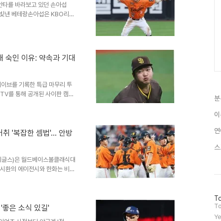
0안타를 바라보고 있던 손아섭
.
그를 빛낸 베테랑손아섭은 KBO리그
182홈런 1086타점 1400득점
 NC, 그리고 한화까지2007 신
 프로 커리어를 시작한 손아섭은
한 것을 포함해 2021년까지 롯
개 숙인 이유: 약속과 기대
기 타율 2할8푼8리(372타수
세이브를 기록한 특급 마무리 투
 TV를 통해 공개된 사이판 캠프
분
 2024년 1월 샌디에이고 파
록지 않았습니다. 2년간 빅 리그
이
. LG의 영웅, 메이저리그를 향
연
여 KBO 리그에서 7시즌 동안
거취 '복잡한 셈법'… 안방
점 3.18을 기록했습니다. 특히
스
급 마무리로 발돋움했..
화 이글스)은 월드베이스볼클래식대
노시환의 에이전시와 한화는 비
작년부터 사실상 공개적으로 노시
높은 노시환도 한화의 제안을 들
화가 노시환을 다음 FA 시장개장
방
To
문
To
다. 젊은 토종거포의 씨가 말랐
'좋은 소식 있길'
자
 달성을 두 번이나 한 건 확실한
Ye