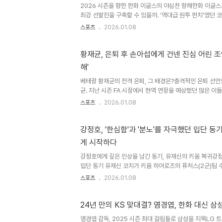
2026 시즌을 향한 한화 이글스의 야심찬 항해한화 이글스
최강 선발진을 구축할 수 있을까. '역대급 원투 펀치'였던 
났지만, '대만 특급 좌완' 왕옌청이 가세할 5선발 경쟁이 기
스포츠
2026.01.08
시즌 시즌 83승57패4무로 리그 2위에 올라 플레이오프 
오프에서 삼성 라이온즈와 5차전 혈투 끝에 19년 만에 한
규시즌 우승팀 LG 트윈스와 맞대결을 펼쳐 시리즈 전적 
황재균, 은퇴 후 손아섭에게 건넨 진심 어린 조언
다. 한화는 2026시즌 윈 나우 기조를 이어간다. 새로운 
해'
인 선수 구성도 새롭게 마쳤다. 폰세와 와이스가 미국으로 복
베테랑 황재균의 전격 은퇴, 그 배경은?충격적인 은퇴 선언
균. 지난 시즌 FA 시장에서 현역 연장을 예상했던 많은 이
했습니다. 그는 45세에서 50세까지도 선수 생활을 할 수
스포츠
2026.01.08
을 고려하여 은퇴를 결심하게 되었습니다. 황재균의 갑작스
움을 남겼습니다. 황재균, 은퇴 후 샌프란시스코 야구 클
후 샌프란시스코 자이언츠가 개최한 야구 클리닉에 참여하
강정호, '한심함'과 '분노'를 자극했던 입단 동
다. 2017년 샌프란시스코에서 선수 생활을 했던 그는 래
게 시작하다
터 '영원한 가족'이라는 칭호를 받을 만큼 끈끈한 관계를 
서 그..
강정호에게 깊은 인상을 남긴 동기, 유재신의 키움 복귀강
입단 동기 유재신 코치가 키움 히어로즈의 퓨처스(2군)팀
전해졌습니다. 이는 단순히 코칭 스태프의 변화를 넘어, 강
스포츠
2026.01.08
미를 지닙니다. 강정호의 '한심함'과 '분노'를 불러일으킨
2006년 신인 드래프트에서 강정호 선수와 함께 키움 히
입단했습니다. 강정호 선수는 유재신 코치를 보며 강렬한 
24년 만의 KS 맞대결? 염경엽, 한화 대신 삼
니다. 특히, 강정호는 자신의 유튜브 채널에서 유재신 코치
염경엽 감독, 2025 시즌 최대 걸림돌로 삼성을 지목LG