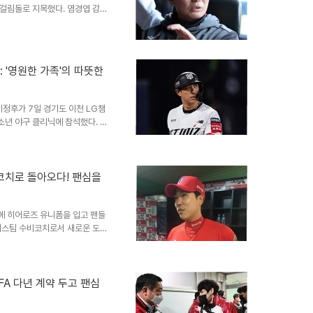
 그리고 성장강정호는 당시 2차
 걸림돌로 지목했다. 염경엽 감독
으로 우승 정조준실제 삼성은 올
와 에이스 아리엘 후라도마저 잡았
귀시켰다. 한화 이글스, 폰세와
 코디 폰세, 라이언 와이스의 한
 '영원한 가족'의 따뜻한
 와이스는 휴스턴 애스트로스로
 베일에 가렸다...
정후가 7일 경기도 이천 LG챔
년 야구 클리닉에 참석했다. 샌
리그 샌프란시스코 자이언츠는 황
남샌프란시스코 구단은 7일 경기
다. 휘문고, 덕수고 야구부 학생
독과 함께 훈련하면서 조언을 들
비코치로 돌아오다! 팬심을
난 연말 은퇴를 결정한 황재균이
황재균의 메이저리그 ..
에 히어로즈 유니폼을 입고 팬들
퓨처스팀 수비코치로서 새로운 도전
들에게 깊은 감동과 향수를 불러일
히어로즈 선수로 활약하며 팬들의
 책임지게 되었습니다. 프로 데
래프트에서 현대 유니콘스에 지
비FA 다년 계약 두고 팬심
008년부터 2017년까지 선수
헌신적인 플레이는 팬들에게 깊은