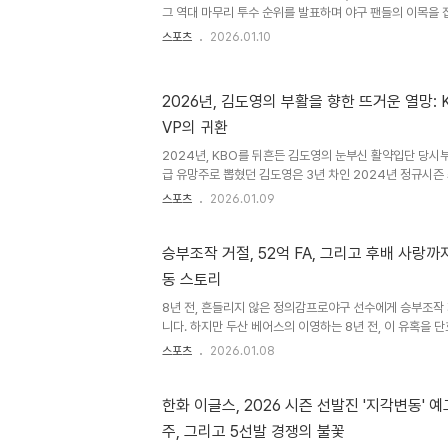
남부리그에 참가할 예정입니다. 초대 감독으로는 장원진 전 
그 역대 마무리 투수 순위를 발표하며 야구 팬들의 이목을 
으로..
김용수, 진필중과 함께 임창용이 공동 4위에 선정되지 못한
스포츠
2026.01.10
접 자신의 생각을 밝혔습니다. 구대성 감독은 임창용을 자
야구 외적인 부분을 언급했는데요. 이로 인해 임창용 선수
습니다. 임창용, 야구 실력은 인정하지만…임창용은 구대성 
2026년, 김도영의 부활을 향한 뜨거운 열망: 
만 놓고 본다면 자신이 1~2등 안에 들어갈 수 있다고 자
VP의 귀환
인 문제로 인해 평가가 달라질 수 있다는 점을 언급하며, 야구
2024년, KBO를 뒤흔든 김도영의 눈부신 활약입단 당시부
급 유망주로 뽑혔던 김도영은 3년 차인 2024년 정규시즌
KIA가 아닌, 한국 야구의 미래를 이끌어갈 간판스타로 발돋
스포츠
2026.01.09
먼스였다. 스타 기질이 철철 넘쳐흘렀다. 데뷔 시즌이었던 2
부상 극복기에 이어 2024년 화려하게 날아 올랐다. KB
로 40홈런-40도루(시즌 38홈런-40도루)에 가장 근접한
승부조작 거절, 52억 FA, 그리고 후배 사랑까지
2024년 1억 원에서 2025년 5억 원으로 껑충 뛰었다. 
동 스토리
금도 KBO리그 역사상 한 시즌에 가장 많은 유니폼을 팔아치
8년 전, 흔들리지 않은 정의감프로야구 선수에게 승부조작
니다. 하지만 두산 베어스의 이영하는 8년 전, 이 유혹을 
기를 보여주었습니다. 이는 단순한 '미담'을 넘어, 그의 
스포츠
2026.01.08
보여주는 사례입니다. 그의 용기는 많은 이들에게 감동과 귀
고 한 인간으로서 존경받는 이유가 되었습니다. FA 대박,
2024년 1월, 일본 요미우리 자이언츠 미니캠프에서 개인
한화 이글스, 2026 시즌 선발진 '지각변동' 예
효과는 놀라웠습니다. 73경기에서 4승 4패 14홀드, 평균
주, 그리고 5선발 경쟁의 불꽃
거두며 원소속팀 두산과 4년 최대 52억 원의 FA 대박을 터