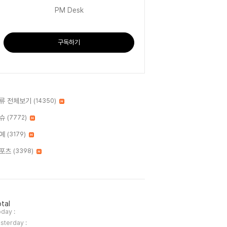
PM Desk
구독하기
류 전체보기
(14350)
슈
(7772)
예
(3179)
포츠
(3398)
tal
day :
sterday :