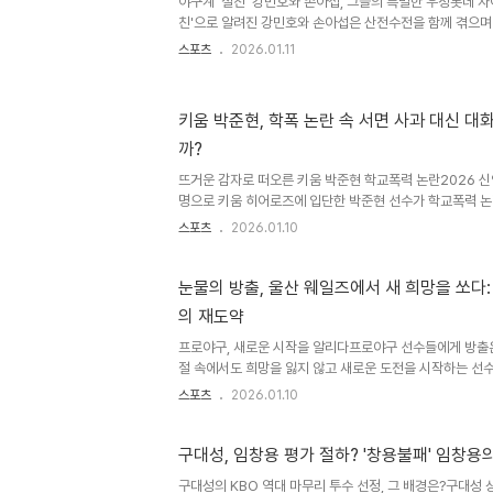
야구계 '절친' 강민호와 손아섭, 그들의 특별한 우정롯데 자
경쟁력이다. 최재훈, 또 다른 FA 시장의 변수그런데 한화가 다
친'으로 알려진 강민호와 손아섭은 산전수전을 함께 겪으며
니다. 하지만 최근 손아섭이 처한 상황 앞에서 '베테랑' 강
스포츠
2026.01.11
추지 못했습니다. 손아섭을 향한 강민호의 조심스러운 마
대한 질문에 조심스럽게 운을 뗐습니다. 그는 "(손)아섭이는
조차도 부담스러워서 연락을 하지 못하고 있다. 아마 어려운
키움 박준현, 학폭 논란 속 서면 사과 대신 대
소식 있었으면 좋겠다"는 말을 남겼습니다. FA 시장에 놓인
까?
째 FA(프리에이전트) 권리를 행사한 손아섭은 최근 야구계의 
뜨거운 감자로 떠오른 키움 박준현 학교폭력 논란2026 신
명으로 키움 히어로즈에 입단한 박준현 선수가 학교폭력 논란
강속구를 자랑하는 파이어볼러 유망주로, 메이저리그 구단
스포츠
2026.01.10
선택한 그였기에 더욱 충격적인 소식입니다. 드래프트 
는 ‘학교폭력 아님’ 처분을 받았지만, 이후 충청남도교육
을 번복하고 서면사과를 명령하면서 상황이 급변했습니다.
눈물의 방출, 울산 웨일즈에서 새 희망을 쏘다:
있는 가장 가벼운 처분이지만, 행정명령 송달 후 30일이
의 재도약
폭력 사실이 기재될 위기에 놓였습니다. 서면 사과 대신 
서면 사과 대신 피..
프로야구, 새로운 시작을 알리다프로야구 선수들에게 방출은
절 속에서도 희망을 잃지 않고 새로운 도전을 시작하는 선수
식에 따르면, 김동엽, 국해성, 공민규 선수가 신생팀 울산
스포츠
2026.01.10
새로운 출발을 눈앞에 두고 있습니다. 이들의 이야기는 단순
게 긍정적인 메시지를 전달합니다. 포기하지 않는 열정과 끊
회를 향한 용기는 많은 이들에게 영감을 줍니다. 울산 웨일즈
구대성, 임창용 평가 절하? '창용불패' 임창용
산 웨일즈는 KBO 리그 최초의 지방자치단체 주체 구단으로
구대성의 KBO 역대 마무리 투수 선정, 그 배경은?구대성 