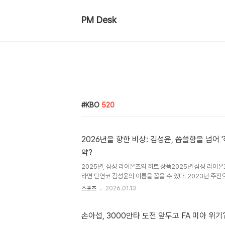
PM Desk
KBO
520
2026년을 향한 비상: 김성윤, 씁쓸함을 넘어 
약?
2025년, 삼성 라이온즈의 히트 상품2025년 삼성 라이온
라면 단연코 김성윤의 이름을 꼽을 수 있다. 2023년 주전으
랐던 김성윤은 2024년 극심한 부진에 시달렸지만, 이를 
스포츠
2026.01.13
외야수로 도약했다. 압도적인 5월, 김성윤의 맹활약김성윤
0.358 2홈런 26타점 13도루 OPS 0.929로 맹타를 휘
두 부문 1위에 올라 팀의 활력소 역할을 했다. 부상과 공백
손아섭, 3000안타 도전 앞두고 FA 미아 위
벅지 근막 손상으로 약 2주에 가까운 공백기를 가졌다. 김