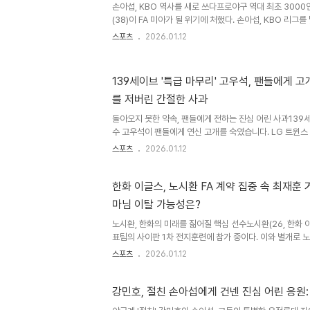
손아섭, KBO 역사를 새로 쓰다프로야구 역대 최초 300
산성은 급격히 떨어졌다. 특히 김성윤이 맡던 2번 타자 자리.
(38)이 FA 미아가 될 위기에 처했다. 손아섭, KBO 리
통산 2169경기 타율 3할1푼9리(8205타수 2618안타) 
스포츠
2026.01.12
232도루 OPS .842를 기록한 베테랑 외야수다. 롯데에서
인 드래프트 2차 4라운드(29순위) 지명으로 롯데 입단해
2017년 11월 첫 번째 FA에서 4년 총액 98억원에 재계약
139세이브 '특급 마무리' 고우석, 팬들에게 고
데에서 활약했다. FA 시장의 냉랭한 반응지난 시즌 111경
를 저버린 간절한 사과
107안타) 1홈런 50타점 39득점 OPS ..
돌아오지 못한 약속, 팬들에게 전하는 진심 어린 사과139
수 고우석이 팬들에게 연신 고개를 숙였습니다. LG 트윈스
출국 영상에서 고우석은 팬들에게 죄송한 마음을 전했습니다.
스포츠
2026.01.12
드리스와 계약하며 메이저리그 진출을 꿈꿨지만, 현실은 녹
입성은 이루지 못했고, 마이너리그에서만 전전해야 했습니다
한 꿈, 그리고 좌절고우석은 2017년 LG 트윈스에 입단하
한화 이글스, 노시환 FA 계약 집중 속 최재훈 
354경기에 출전, 19승 26패 139세이브 6홀드 평균자책
마님 이탈 가능성은?
2019년에는 65경기에서 35세이브를 기록하며 리그 정상
노시환, 한화의 미래를 짊어질 핵심 선수노시환(26, 한
표팀의 사이판 1차 전지훈련에 참가 중이다. 이와 별개로 
FA 다년계약 협상을 이어가는 것으로 알려졌다. 한화는 
스포츠
2026.01.12
환과의 비FA 다년계약을 희망했다. 한화에 대한 로열티가 
어보지 않을 이유는 없다. 노시환, 슈퍼 갑으로 군림하다한
이전까지 붙잡으려면 상당한 금액을 써내야 할 것으로 보인
강민호, 절친 손아섭에게 건넨 진심 어린 응원: 
기 때문에, 노시환이 ‘슈퍼 갑’이다. 30홈런-100타점 동반