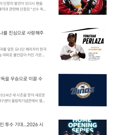
석 단장의 발언이 또다시 팬들
계약과 관련해 단장은 "선수 측에
 진행 중인 듯한 느낌을 주지만,
'의사'를 확인하는 정도에 불과
않았다. 홍창기 본인도 "아직 구
제 상황 사이 간극을 분명히 했
'나를 진심으로 사랑해주
 불만으로 읽힌다. 홍창기는 이
. 그런데 단..
복귀를 앞둔 요나단 페라자의 한국
습 여파로 불안감이 커진 가운데,
심시켰습니다. 공습 속에서 전해
즈를 취한 사진과 함께 한글로
알렸습니다. 이는 베네수엘라 수
소식이 되었습니다. 페라자가 한
 감독을 우승으로 이끌 수
서 맹활약하며 팬들의 큰 사랑을
 팬들의 마음을 사로잡았죠. 그
2024년 새 시즌을 맞아 새로운
산야구센터 올림픽기념관에서 열린
 'LG에서 온 우승 청부사' 김
다. 우승 DNA를 가진 김경태
와 LG 트윈스에서 지도자로 세
023년 LG 1군 투수코치,
 투수 기대...2026 시
니다. 그는 NC에서도 우승 반