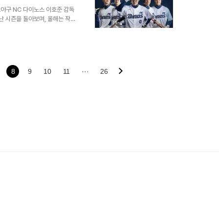
 합류는 NC 다이노스..
로야구 NC 다이노스 이호준 감독
난 시즌을 돌아보며, 올해는 작
내비쳤다. 특히, 선수 보강보다
리 경기하고 싶다'는 말에서 열
 결정전에 진출하며, '2약'이라
이러한 성과를 바탕으로, 다가오
외국인 투수 커티스 테일러NC 다
8
9
10
11
···
26
티스 테일러에 대한 기대감..