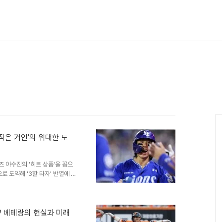
'작은 거인'의 위대한 도
즈 야수진의 '히트 상품'을 꼽으
로 도약해 '3할 타자' 반열에 올
1년 만에 떨쳐내고 리그 정상급
은 5월까지 54경기에서 타율
둘렀다. 타율과 출루율(0.437)
, 그리고 김성윤의 귀환그러다 허
기? 베테랑의 현실과 미래
성윤이 없는 동안 삼성 타선의 생