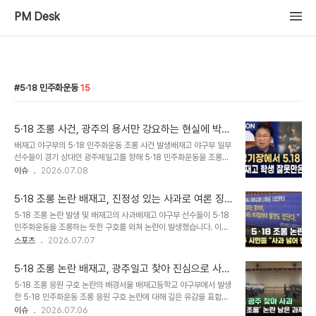
PM Desk
5·18 민주화운동
15
5·18 조롱 사건, 광주의 용서만 강요하는 현실에 박지
원 의원 '쓴소리'
배재고 야구부의 5·18 민주화운동 조롱 사건 발생배재고 야구부 일부
선수들이 경기 상대인 광주제일고를 향해 5·18 민주화운동을 조롱하
는 응원가를 불러 비판받았습니다. 이에 대한야구소프트볼협회는 배
이슈
2026.07.08
재고 야구부에 전국대회 6개월 출전정지 징계를 내렸습니다. 그러나
국민의힘 일부 정치권에서는 징계가 과도하다는 취지의 반발이 제기
5·18 조롱 논란 배재고, 진정성 있는 사과로 여론 징
되었습니다. 박지원 의원, 광주의 용서 강요 현실에 대한 비판 제기박
계 극복해야
5·18 조롱 논란 발생 및 배재고의 사과배재고 야구부 선수들이 5·18
지원 더불어민주당 의원은 페이스북을 통해 왜 전남광주는 대대손손
민주화운동을 조롱하는 듯한 구호를 외쳐 논란이 발생했습니다. 이에
계속되는 희롱에도 용서만 해야 하는지 의문을 제기했습니다. 정치권
배재고 선수단과 교직원, 학부모 등은 광주일고를 방문하여 자필 사과
스포츠
2026.07.07
에서 쏟아지는 모진 말들에 대해 가해자들은 당당하게 용서를 요구하
문을 낭독하고 진심으로 사과했습니다. 또한, 국립 5·18 민주묘지를
지만, 피해자인 광주는 계속되는 희롱과 비난에도 용서만 해야 하는 현
함께 참배하며 반성의 뜻을 표했습니다. 광주일고의 수용 및 선처 요청
실을 지적했습니다. 박 의원은 가해자들, 특히 국민..
5·18 조롱 논란 배재고, 광주일고 찾아 진심으로 사과
광주일고는 배재고의 진심 어린 사과를 대승적으로 수용했습니다. 이
하며 화해를 제안하다
5·18 조롱 응원 구호 논란의 배경서울 배재고등학교 야구부에서 발생
규연 교장은 배재고 학생들이 잘못을 뉘우치고 화해하려는 의지를 보
한 5·18 민주화운동 조롱 응원 구호 논란에 대해 깊은 유감을 표합니
여주었다며, 이번 화해를 계기로 학생들이 새롭게 출발하길 바란다고
다. 해당 사건은 전국적인 비판을 받으며 큰 파장을 일으켰습니다. 이
이슈
2026.07.06
전했습니다. 광주일고와 총동창회는 배재고에 대한 징계 선처를 요청