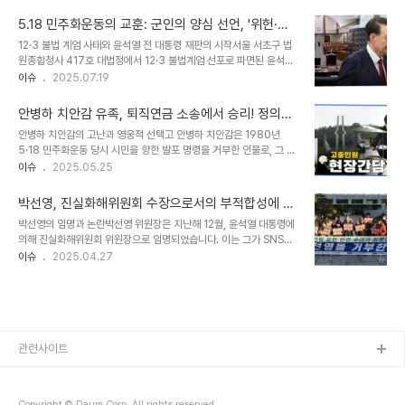
의로, 손해배상 소송에서 패소한 것입니다. 광주지방법원은 지만원 씨
장을 밝혔습니다. 또한, 대법원은 최근 전두환 회고록에 담긴 5·18 북
에게 5·18기념재단과 피해자들에게 각각 1,000만 원을 배상하라고
한군 개입..
5.18 민주화운동의 교훈: 군인의 양심 선언, '위헌·위
판결했습니다. 또한, 해당 책의 발행과 배포를 금지하고, 이를 어길 시
법' 명령 거부
12·3 불법 계엄 사태와 윤석열 전 대통령 재판의 시작서울 서초구 법
1회당 200만 원을 지급하라는 명령을 내렸습니다. 지만원 씨의 끊이
원종합청사 417호 대법정에서 12·3 불법계엄 선포로 파면된 윤석열
지 않는 5·18 폄훼 시도에 대한 법적 제재는 이번이 처음이 아닙니다.
전 대통령에 대한 재판이 매주 열리고 있습니다. 이 역사적인 재판정에
이슈
2025.07.19
재판 결과: 배상 및 출판 금지, 강력한 법적 조치이번 판결은 지만원 씨
서 내란 우두머리 혐의 ‘피고인 윤석열’을 둘러싸고 법정 공방이 벌어
의 5·18 관련 허위 사실 유포 행위에 대해 매우 엄중한 책임을 묻는 것
지고 있으며, 2024년 12월3일 ‘계엄의 밤’을 재구성합니다. 정성우
입니다...
안병하 치안감 유족, 퇴직연금 소송에서 승리! 정의가
방첩사 1차장의 증언을 통해 당시 상황을 자세히 들여다볼 수 있습니
세워진 순간
안병하 치안감의 고난과 영웅적 선택고 안병하 치안감은 1980년
다. 선관위 서버 확보 지시와 정성우 준장의 고뇌지난 17일, 서울중앙
5·18 민주화운동 당시 시민을 향한 발포 명령을 거부한 인물로, 그 선
지법 형사합의25부 심리로 열린 윤석열 전 대통령에 대한 내란 우두
택은 그의 삶과 직업에 큰 영향을 미쳤습니다. 당시 전남경찰국장으로
이슈
2025.05.25
머리 혐의 재판에 두 번째로 출석한 정성우 전 국군방첩사령부 1처장
재직하던 그는 ‘달아나는 학생을 뒤쫓지 말라’는 지시를 내리며 강경
(준장)은 당시 지시에 대해 답답함을 토로했습니다. 그는 지난해 12·3
진압을 반대했습니다. 이러한 결정은 그의 직위 해제와 고문이라는 고
불법 계엄 당시 ..
박선영, 진실화해위원회 수장으로서의 부적합성에 대
통을 초래했지만, 그는 자신의 신념을 굽히지 않았습니다. 안 치안감은
한 논의
박선영의 임명과 논란박선영 위원장은 지난해 12월, 윤석열 대통령에
결국 고문 후유증으로 사망하게 되지만, 그의 유족은 그를 잊지 않고
의해 진실화해위원회 위원장으로 임명되었습니다. 이는 그가 SNS에
정의를 찾기 위해 싸워왔습니다. 퇴직연금 소송의 배경과 법원의 판단
서 과거의 독재자들인 이승만, 박정희, 전두환을 옹호하는 발언을 해온
이슈
2025.04.27
최근 서울행정법원은 고 안병하 치안감의 유족이 공무원연금공단을
것과 관련해 큰 논란을 일으켰습니다. 국가폭력 피해자들은 즉각적으
상대로 낸 퇴직연금 소송에서 승소 판결을 내렸습니다. 유족들은 안 치
로 그의 임명을 반대하며, 박선영이 진실화해위원회의 수장으로서 과
안감의 퇴직일을 잘못 계산했다고 주..
거 국가폭력을 조사하고 피해자를 구제하는 데 적합하지 않다고 주장
했습니다. 이들은 박 위원장이 과거의 잘못을 드러내고 피해자들을 보
듬어야 할 의무가 있음에도 불구하고, 역사 왜곡과 정치적 편향으로 인
해 그 역할을 수행할 수 없다고 지적하고 있습니다. 5·18 민주화운동
관련사이트
과의 연관성박선영 위원장은 5·18 민주화운동에 대한 발언으로 더욱
큰 논란을 일으켰습니다. 그는 국회 행정..
Copyright © Daum Corp. All rights reserved.