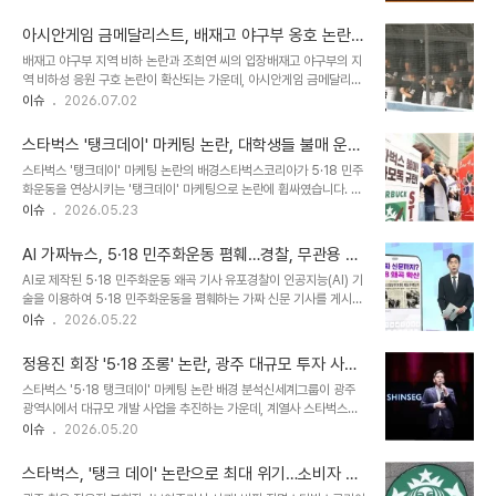
에 배재고 측은 즉각적인 사과와 재발 방지를 약속했습니다. 배재고의
하는 기자회견을 개최할 예정입니다. 행정 징계보다 무서운 여론의 징
공식 사과와 광주일고의 화답배재고 학생, 지도자, 교장 등 80여 명은
계대한야구소프트볼협회로부터 전국대..
아시안게임 금메달리스트, 배재고 야구부 옹호 논란에
광주제일고를 직접 방문하여 사과문을 낭독하고 진심으로 용서를 구
휩싸이다
배재고 야구부 지역 비하 논란과 조희연 씨의 입장배재고 야구부의 지
했습니다. 광주제일고 측은 이를 계기로 서로를 존중하는 성숙한 자세
역 비하성 응원 구호 논란이 확산되는 가운데, 아시안게임 금메달리스
를 배우고 화해의 길로 나아가자고 화답했습니다. 양교는 함께 5·18
트 조희연 씨가 이를 두둔하는 듯한 글을 게시하여 새로운 논쟁을 촉발
이슈
2026.07.02
민주화운동 기념탑과 국립 5·18 민주묘지를 참배하며 화해의 의미를
했습니다. 조 씨는 자신의 아들들을 배재고에 보내기 위해 서울로 이사
되새겼습니다. 사건의 교훈과 향후 전망이번 사건을 통해 인성과 태도
해야 할지 고민하는 심경을 표현했습니다. 이로 인해 온라인상에서는
의 중요성을 다시 한번 ..
스타벅스 '탱크데이' 마케팅 논란, 대학생들 불매 운동
비판과 옹호가 엇갈리는 반응이 나타나고 있습니다. 배재고 야구부 징
선언 및 신세계그룹 책임 촉구
스타벅스 '탱크데이' 마케팅 논란의 배경스타벅스코리아가 5·18 민주
계 및 조희연 씨의 과거 발언배재고 야구부는 광주제일고를 향한 지역
화운동을 연상시키는 '탱크데이' 마케팅으로 논란에 휩싸였습니다. 이
비하성 응원 구호로 인해 전국대회 출전 6개월 정지 처분을 받았습니
는 단순 실수가 아닌 누적된 인식의 결과라는 비판이 제기되었습니다.
이슈
2026.05.23
다. 한편, 조희연 씨는 과거에도 5·18 민주화운동을 '폭동'으로 규정하
기업 오너의 극우적 행태와 인식이 반영된 결과라는 주장이 나왔습니
는 발언으로 논란을 일으켰으며, 현재 관련 혐의로 고발되어 절차가 진
다. 대학생 단체의 불매 운동 선언 및 요구 사항한국대학생진보연합은
행 중입니다. 이러한 과거 발언..
AI 가짜뉴스, 5·18 민주화운동 폄훼…경찰, 무관용 수
스타벅스 본사 앞에서 기자회견을 열고 역사적 비극을 희화화한 스타
사 착수
AI로 제작된 5·18 민주화운동 왜곡 기사 유포경찰이 인공지능(AI) 기
벅스를 강력히 규탄했습니다. 이들은 신세계그룹 정용진 회장의 직접
술을 이용하여 5·18 민주화운동을 폄훼하는 가짜 신문 기사를 게시한
적인 사과와 자리 사퇴를 요구했습니다. 대학생들이 앞장서 불매운동
작성자를 추적하고 있습니다. 경찰청 국가수사본부는 5·18 민주화운
이슈
2026.05.22
을 이어가겠다고 선언했습니다. 신세계그룹의 대응 및 대중 반응논란
동법 위반 행위가 확산되는 것에 대해 사안의 심각성을 엄중하게 인식
확산에 따라 신세계그룹은 스타벅스코리아 대표를 해임하고 정용진
하고 있습니다. 현재 '5·18은 폭동'이라는 다수의 게시글도 수사 중임
회장이 직접 사과문을 발표했습니다. 회사는 민..
정용진 회장 '5·18 조롱' 논란, 광주 대규모 투자 사업
을 밝혔습니다. 가짜 기사 내용 및 경찰의 대응 방침온라인 사회관계망
에 '오너 리스크' 그림자 드리우나
스타벅스 '5·18 탱크데이' 마케팅 논란 배경 분석신세계그룹이 광주
서비스(SNS)에는 광주 지역 언론사의 제호를 도용하여 AI로 만들어
광역시에서 대규모 개발 사업을 추진하는 가운데, 계열사 스타벅스의
낸 가짜 신문 기사 사진이 게시되어 확산되고 있습니다. 해당 기사에는
'5·18 민주화운동 조롱' 논란이 불거졌습니다. 이는 과거 정용진 신세
이슈
2026.05.20
'5·18, 북에서 지령받은 간첩들 무기고 탈취, 계엄군 무차별 공격'이라
계그룹 회장의 '멸공' 논란과 맞물려 그룹 전반에 '오너 리스크'로 작용
는 제목과 허위 사실이 담겨 있습니다. 경찰청은 SNS 등을 통해 확산
하고 있다는 지적이 제기됩니다. 이번 사태는 광주 지역 민심과 사업
하는 5·1..
스타벅스, '탱크 데이' 논란으로 최대 위기…소비자 불
추진에 큰 영향을 미칠 것으로 예상됩니다. 신세계그룹의 광주 지역 투
매 운동 확산