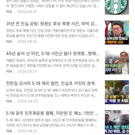
광주 찾은 정용진 부회장, '보여주기식 사과' 비판 직면스타벅스코리아
자 계획 및 현황신세계그룹은 광주 어등산 관광단지에 '그랜드 스타필
의 '탱크 데이' 이벤트 사태가 걷잡을 수 없이 확산되고 있습니다. 정용
드 광주' 건설을 위해 1조 3000억원을 투입할 예정이며, '더 그레이
진 신세계그룹 부회장이 직접 사과에 나섰지만, 5·18 단체는 '보여주
이슈
2026.05.19
트 광주' 프로젝트를 통해 광주신세계 백화점 확장 및 랜드마크 건설도
기식 사과'라며 진정성 있는 대응을 촉구했습니다. 정확한 경위 규명과
추진하고 있습니다. 이는 유통 경쟁사인 현대백화점의 '더현대 광주'
재발 방지 대책 마련이 우선이라는 입장입니다. 김수완 신세계그룹 부
출점 계획에 맞선 ..
31년 전 진실 공방: 정원오 후보 폭행 사건, 외박 강요
사장이 광주를 방문했으나 관계자들을 만나지 못하며 논란은 더욱 증
의혹의 전말
정원오 후보 폭행 사건, 진실 공방 가열더불어민주당 정원오 서울시장
폭되었습니다. 5·18 폄훼 논란, '탱크 텀블러' 이벤트 중단 및 불매 운
후보를 둘러싼 31년 전 폭행 사건에 대한 진실 공방이 뜨겁습니다. 정
동 조짐이번 사태는 스타벅스코리아가 5·18 민주화운동 기념일에 '탱
후보 측은 5·18 민주화운동 관련 대화 중 시비가 붙었다고 주장하지
이슈
2026.05.16
크 텀블러' 할인 이벤트를 진행하며 '탱크 데이'라는 홍보 문구를 사용
만, 국민의힘 김재섭 의원은 여종업원 외박 강요가 폭행의 원인이라는
한 것에서 비롯되었습니다. 해당 표현이 5·18 민주화운동을 폄훼한다
의혹을 제기하며 논란이 확산되고 있습니다. JTBC는 사건 당사자 중
는 지적이 온라인..
45년 숨어 산 의인, 5·18 시민군 돕다 징역형…명예
한 명인 김석영 전 양천구청장 비서실장의 증언을 통해 당시 상황을 재
회복 절실
억울한 옥살이, 45년의 숨죽인 삶1980년 5·18 민주화운동 당시, 북
조명했습니다. 김석영 전 비서실장의 증언, 사건의 진실은?김석영 전
한 방송을 듣고 북한을 찬양했다는 이유로 징역 2년을 선고받은 김충
양천구청장 비서실장은 JTBC와의 통화에서 당시 상황에 대해 입을
열(68) 씨의 기구한 삶이 뒤늦게 알려졌습니다. 당시 군법정에서 증
이슈
2026.05.13
열었습니다. 그는 정 후보 측의 주장과는 다른 진술을 하며 사건의 진
인이 누구인지조차 알지 못한 채 억울한 판결을 받았고, 이로 인해 평
실에 대한 궁금증을 증폭시키고 있습니다. 외박 강요 의혹과 5·18 관
생을 숨어 지내야 했습니다. 그는 "징역을 어쩌고 살았는지 판결문도
련 시비 중 어느 쪽이..
전한길 강사의 5·18 왜곡 발언, 진실과 거짓의 경계
못 보고, 45년이라는 세월을 살았습니다."라며 당시의 고통을 토로했
논란의 중심, 전한길 강사의 5·18 재평가 주장한국사 강사 출신 유튜
습니다. 사복 경찰의 감시를 피해 부산에서만 10년간 8번의 이사를
버 전한길 씨가 5·18 민주화운동을 'DJ 세력과 북한이 주도한 내
다녀야 했던 그의 삶은 5·18의 아픔과 깊이 얽혀 있습니다. 시민군 돕
란'으로 규정하며 논란의 중심에 섰습니다. 그는 자신의 유튜브 채널을
이슈
2026.04.23
다 겪은 고초와 후유증김 씨는 5·18 시민군들이 시종면에 왔을 때, 그
통해 '5·18은 잘못된 것이었다'고 주장하며, 북한에서 사람들이 내려
들이 배고파하는 것을 보고 음식을 사주며 격려했습니다. 하지만 이 일
왔다는 개인적인 사례를 언급했습니다. 이러한 발언은 5·18 민주화운
로 인해 그는 경..
5·18 광주 민주화운동 폄훼, 지만원 또 패소: 1천만 원
동의 역사적 의미를 왜곡할 수 있다는 우려를 낳고 있습니다. 확인된
배상 및 출판 금지
5·18 왜곡, 지만원의 멈추지 않는 시도5·18 민주화운동을 폄훼하는
사실: 5·18 북한 개입설은 근거 없는 주장전 씨의 주장은 이미 여러 차
지만원 씨가 또다시 법의 심판을 받았습니다. 자신의 책에서 5·18 광
례 사실무근으로 판명된 바 있습니다. 국방부는 2013년, 5·18 민주
주 민주화운동 참여자를 북한군으로 지목하며 허위 사실을 유포한 혐
이슈
2025.08.21
화운동 당시 북한군 특수부대 개입설에 대해 확인할 수 없다는 공식 입