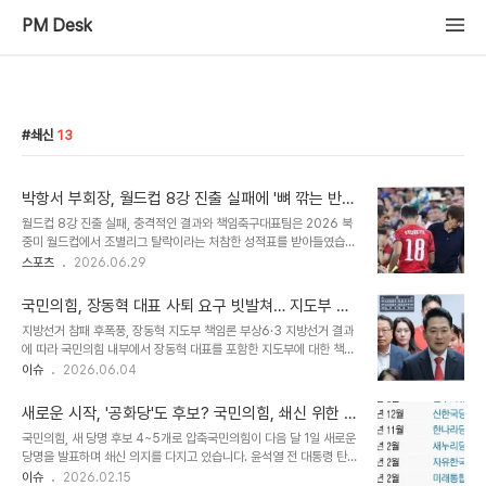
PM Desk
쇄신
13
박항서 부회장, 월드컵 8강 진출 실패에 '뼈 깎는 반
성' 약속하며 대국민 사과
월드컵 8강 진출 실패, 충격적인 결과와 책임축구대표팀은 2026 북
중미 월드컵에서 조별리그 탈락이라는 처참한 성적표를 받아들였습니
다. 최상의 조편성이라는 평가 속에서 체코와의 1차전을 잡아내며 기
스포츠
2026.06.29
분 좋게 출발했지만, 남아프리카공화국과의 3차전에서 충격적인 패배
를 당하며 조 3위로 추락했습니다. 결국 32강 진출에 실패하며 최종
국민의힘, 장동혁 대표 사퇴 요구 빗발쳐… 지도부 거
34위로 대회를 마무리하게 되었습니다. 박항서 부회장의 대국민 사과
취 주목
지방선거 참패 후폭풍, 장동혁 지도부 책임론 부상6·3 지방선거 결과
와 향후 계획박항서 대한축구협회 부회장은 국민들의 기대에 못 미치
에 따라 국민의힘 내부에서 장동혁 대표를 포함한 지도부에 대한 책임
는 결과에 대해 깊은 사과의 말씀을 드렸습니다. 선수, 코칭 스태프, 지
론이 거세게 일고 있습니다. 특히 장 대표에 대한 공개적인 사퇴 요구
이슈
2026.06.04
원 스태프 모두 최선을 다했지만 국민들의 성원에 보답하는 성과를 내
가 이어지고 있습니다. 이는 당의 쇄신과 변화를 바라는 목소리가 커지
는 데 실패했다고 밝혔습니다. 한국 축구가 새롭게 출발할 수 있도록
고 있음을 보여줍니다. 친한계 의원들, 공개적으로 사퇴 촉구 및 쇄신
뼈를 깎는 반성과 성찰로 미래를 준비해야..
새로운 시작, '공화당'도 후보? 국민의힘, 쇄신 위한 당
요구안상훈, 박정훈, 김소희 의원 등 친한계 의원들은 페이스북과 기자
명 교체 임박
국민의힘, 새 당명 후보 4~5개로 압축국민의힘이 다음 달 1일 새로운
회견을 통해 장동혁 지도부의 거취를 조속히 결정할 것을 촉구했습니
당명을 발표하며 쇄신 의지를 다지고 있습니다. 윤석열 전 대통령 탄핵
다. 이들은 당이 사랑받는 정당으로 거듭나기 위해 지방선거 결과를 변
이후 어려운 시기를 겪고 있는 국민의힘은 간판을 바꿔 달고 6월 지방
이슈
2026.02.15
곡점으로 삼아야 한다고 강조했습니다. 당내 소셜미디어에서도 쇄신