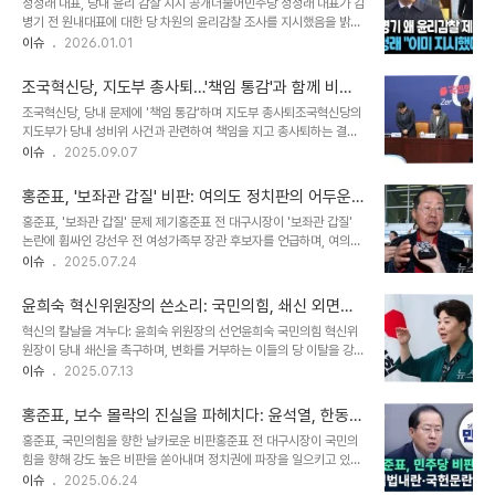
정청래 대표, 당내 윤리 감찰 지시 공개더불어민주당 정청래 대표가 김
사과까지강선우 의원이 2022년 서울시의원 후보에게 1억 원을 받았
병기 전 원내대표에 대한 당 차원의 윤리감찰 조사를 지시했음을 밝혔
고, 김병기 의원이 이를 묵인했다는 의혹이 제기된 이후, 정청래 대표
습니다. 이는 지난 달 25일에 이루어진 것으로, 김 전 원내대표의 각
이슈
2026.01.01
는 즉각적인 사과 입장을 발표했습니다. 이 사건은 당내 공천 과정의
종 비위 의혹 보도에 대한 대응으로 보입니다. 정 대표는 당내 어떤 인
투명성과 공정성에 대한 의문을 제기하며, 당의 대응에 대한 관심이 집
사도 예외 없이 윤리 감찰 대상이 될 수 있다고 강조하며, 쇄신 의지를
중되었습니다. 정 대표의..
조국혁신당, 지도부 총사퇴…'책임 통감'과 함께 비대
드러냈습니다. 감찰 지시의 배경: 강선우 의원 공천헌금 의혹정 대표의
위 체제 전환
조국혁신당, 당내 문제에 '책임 통감'하며 지도부 총사퇴조국혁신당의
윤리감찰 지시는 김 전 원내대표가 강선우 의원의 지방선거 공천헌금
지도부가 당내 성비위 사건과 관련하여 책임을 지고 총사퇴하는 결정
수수 의혹을 묵인했다는 언론 보도가 나오기 전에 이루어졌습니다. 이
을 내렸습니다. 김선민 대표 권한대행을 비롯한 지도부는 7일 국회에
이슈
2025.09.07
는 민주당이 당내 비위 의혹에 대해 선제적으로 대응하려는 의지를 보
서 기자회견을 열고, 당 안팎에서 발생한 문제에 대한 책임을 통감하며
여주는 것으로 풀이됩니다. 특히, 강선우 의원에 대한 윤리감찰단 조사
사퇴 의사를 밝혔습니다. 이는 신생 정당으로서 미흡했던 대응과 절차
지시와 함께 김병기 전 ..
홍준표, '보좌관 갑질' 비판: 여의도 정치판의 어두운
상의 문제, 그리고 피해자에게 충분히 공감하지 못한 점에 대한 반성에
그림자를 드러내다
홍준표, '보좌관 갑질' 문제 제기홍준표 전 대구시장이 '보좌관 갑질'
서 비롯된 결정으로 보입니다. 조국혁신당은 이번 사태를 통해 더욱 엄
논란에 휩싸인 강선우 전 여성가족부 장관 후보자를 언급하며, 여의도
격한 윤리 기준을 확립하고, 당원들의 상처를 보듬는 데 힘쓸 것으로
정치판의 고질적인 문제점을 지적했습니다. 그는 24일 자신의 페이스
이슈
2025.07.24
예상됩니다. 이번 결정은 단순히 지도부의 교체를 넘어, 당의 쇄신 의
북을 통해 이 문제를 공론화하며, 정치권의 숨겨진 어두운 면을 드러냈
지를 보여주는 중요한 계기가 될 것입니다. 당의 미래를 위한 뼈를 깎
습니다. 홍 전 시장은 이번 사태를 계기로, 오랫동안 묵인되어 온 갑질
는 노력이 필요한 시점입니다. 김..
윤희숙 혁신위원장의 쓴소리: 국민의힘, 쇄신 외면하
문화가 근절되기를 희망하는 메시지를 전달했습니다. 그의 발언은 정
는 '그들'은 떠나라
혁신의 칼날을 겨누다: 윤희숙 위원장의 선언윤희숙 국민의힘 혁신위
치권에 만연한 권력 남용과 부적절한 행태에 대한 경각심을 불러일으
원장이 당내 쇄신을 촉구하며, 변화를 거부하는 이들의 당 이탈을 강력
키며, 긍정적인 변화를 기대하게 합니다. 여의도 정치판의 고질적인 문
하게 주장했습니다. 13일, 윤 위원장은 기자간담회를 통해 “사과는커
이슈
2025.07.13
제, '갑질' 관행홍 전 시장은 '보좌관 갑질'이 강선우 후보자만의 문제
녕 당이 새로워지겠다는 것을 가로막고 더 이상 아무것도 할 필요가 없
가 아니라고 강조하며, 여의도 정치판에서 광범위하게 퍼져 있는 관행
다고 이야기하시는 분들이 (있다)”고 지적하며, 당의 변화를 가로막는
임을 지적했습니다. 그는 '..
홍준표, 보수 몰락의 진실을 파헤치다: 윤석열, 한동
세력에 대한 비판의 날을 세웠습니다. 이는 당내 특정 계파를 넘어선,
훈, 그리고 국민의힘 중진들의 역할
홍준표, 국민의힘을 향한 날카로운 비판홍준표 전 대구시장이 국민의
쇄신을 거부하는 모든 세력을 향한 경고로 해석됩니다. 윤 위원장은 혁
힘을 향해 강도 높은 비판을 쏟아내며 정치권에 파장을 일으키고 있습
신을 위한 강력한 의지를 드러내며, 당원들의 목소리에 귀 기울이는 혁
니다. 그는 윤석열 전 대통령과 한동훈 전 대표를 '한국 보수 세력을 망
이슈
2025.06.24
신을 강조했습니다. 사과 없는 '그들'을 향한 일침: 과거의 과오를 직시