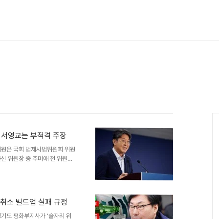
 서영교는 부적격 주장
의원은 국회 법제사법위원회 위원
신 위원장 중 추미애 전 위원장
해서는 근본적인 자격이 부족하다
나 의원은 민주당이 법사위원장을
이 훼손되었다고 주장했습니다.
 변경될 경우 국회 해산의 각오
소취소 빌드업 실패 규정
 투자 및 정치 현안에 대한 입장
대한 직권남용이자 전당대회용이라
경기도 평화부지사가 '술자리 위