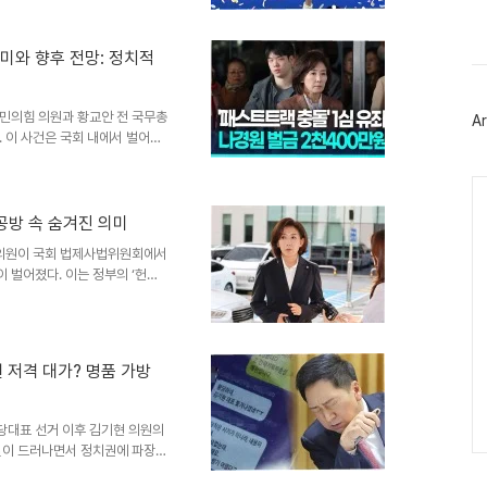
 분명 긍정적입니다. 그러나 이
스
북
 보기에는 아직 이르다는 것이
트
시'일 수 있다고 경고하며, 진정
위
의미와 향후 전망: 정치적
숫자에 가려진 경제 현실: '체
터
 국민 개개인의 삶에 미..
플
러
국민의힘 의원과 황교안 전 국무총
Ar
그
 이 사건은 국회 내에서 벌어진
인
니다. 나경원 의원은 재판 결과
을 일부 인정했다는 점에 의미를
Ca
경원 의원은 재판 이후, '정치적
을 표한다'고 밝혔습니다. 그녀는
 공방 속 숨겨진 의미
 '우리의 정치적인 저항, 항거에
 의원이 국회 법제사법위원회에서
'독재를 막을 최소한의 ..
 벌어졌다. 이는 정부의 ‘헌법
는 과정에서 발생했다. 나경원 의
했고, 송 장관이 즉각 “송미령입
로 부르기 싫다”고 말하며 웃음을
의 날선 공방이날 여야는 정부가
 저격 대가? 명품 가방
치한 헌법존중 정부혁신 TF를 놓
”라며 비판했고, 송석준 ..
 당대표 선거 이후 김기현 의원의
실이 드러나면서 정치권에 파장이
적 뒷거래 의혹으로까지 번지고 있