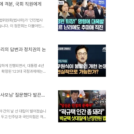
습니다. 그녀는 자신의 퇴장 명령
령에 격분, 국회 직원에게
 규정하며, 추 위원장의 일방적인
에게 한 발언을 '선 넘은..
사법위원회(법사위)가 '건진법사
습니다. 이 청문회는 더불어민주
의에서 다시 열렸습니다. 추미애
하며 질서 유지를 강조했습니다.
민의힘 나경원 의원은 발언 기회
나 의원은 '의사 협조'를 하려
총리의 답변과 정치권의 논
 주어졌음에도 나 의원이 이를
을 점거하는 등 회의 진행을 방
발하게 진행되면서, 대통령 4년
 확정된 123대 국정과제에는
방안이 명시되었습니다. 이는 대
 이목을 집중시키고 있습니다.
임 가능성 여부가 자리하고 있습
도 연임의 기회가 주어질 수 있을
'사모님' 질문했다 발끈…
랐습니다. 김민석 총리의 답변:
 국민의힘 나경원 의원은 이재명
 간의 날 선 대립이 벌어졌습니
을 두고 민주당과 국민의힘은 격
, 받아들일 수 없다는 반박으로
논란을 더욱 키웠습니다. 최혁진
인간이, 아니 이런 사람이 국민