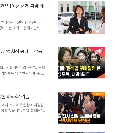
박하고, 상대방의 논리를 무너뜨
대전' 넘어선 법적 공방 예
러나 이러한 접근 방식은 양날의
, 4년 전 영상을 소환하다정청
경은?나경원 국민의힘 의원이 추미
중이라는 소식이 전해지면서 정
사위 운영과 관련하여 기자간담회
 주장했습니다. 이는 단순히 여
하며, 국회 내 긴장감을 고조시키
용해 다른 의원들의 발언, 토론을
여당 '정치적 공세'… 갈등
강하게 비판했습니다. 나경원,
행태를 ‘의회 독재’로 규정하며,
법제사법위원장의 '윤석열 오빠'
의원들은 즉각 반발하며, 추 위
 발언이 '여성 전체를 모독하는
 나아가 대한민국 여성 전체를
한 설전을 넘어, 여성의 권위와
다. 국민의힘 여성 의원들의 강
저급한 희화화' 격돌
 조배숙, 최수진 등 여성 의원들
)에서 추미애 위원장과 나경원
규탄했습니다. 이들은 추 위원장
이 되었습니다. 이날 회의는 '건
될 예정이었으나, 여야 간의 갈
 발언권 제한을 두고, 양측은 팽
다나경원 의원은 추미애 위원장의