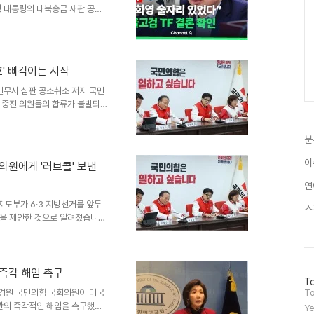
명 대통령의 대북송금 재판 공소
찰의 수사가 조작되었다는 주장이
도 철회되어야 한다는 주장입니
재명 대통령은 경기도가 북한에
었습니다. 이 전 부지사는 검찰
' 삐걱이는 시작
다고 주장했으며, 국회에서도 이를
' 수사 진상 규명을 위한 특별
민무시 심판 공소취소 저지 국민
 중진 의원들의 합류가 불발되며
동혁 대표로부터 공동선대위원장
함된 우재준 최고위원 역시 사전
분
 선거 국면에서 단일대오를 보여
니다. 안철수 의원, '제안 받은
이
의원에게 '러브콜' 보낸
대위원장직 제안을 받은 사실이
표와 만난 사실은 있으나, 장
연
도부가 6·3 지방선거를 앞두
스
을 제안한 것으로 알려졌습니다.
철수 의원은 지역 선거 준비 상
 나경원 의원 역시 아직 확답을
 당이 흔들리는 국면을 전환하기
론까지 나오는 상황에서 국면을
 즉각 해임 촉구
방
To
급으로 인지도가 높은 세 명이 선
문
나경원 국민의힘 국회의원이 미국
To
. 중진 중심 선대위 구성, 과거
자
장관의 즉각적인 해임을 촉구했습
Ye