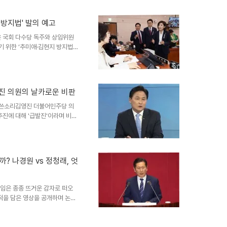
쏟아내며, 김기현 의원의 행위를
 일탈로 치부하기 어려운, 정치
판의 칼날을 세우다더불어민주당
 방지법' 발의 예고
 비판의 목소리를 높였습니다.
은 국회 다수당 독주와 상임위원
. 김기현 전 대표는 치사한 ..
기 위한 ‘추미애·김현지 방지법’
 국민의힘 의원들은 기자회견을
하겠다는 의지를 드러냈다. 이번
제 제기이자, 소수 정당의 권리
의 일환으로 풀이된다. 추미애
영진 의원의 날카로운 비판
 방지법’은 최근 국회 법제사법위
권 박탈, 강제퇴장, 간사 선임
에 쓴소리김영진 더불어민주당 의
추진에 대해 '급발진'이라며 비판
청문회 추진 과정에 대한 문제점을
특히, 김 의원은 대법원장 청문회
니다. 이는 추미애 위원장의 일
되지 않은 의혹 제기, 청문회 적
까? 나경원 vs 정청래, 엇
되지 않은 의혹을 근거로 청문회를
 5부 요인에 해당하는 대법원
레임은 종종 뜨거운 감자로 떠오
행적을 담은 영상을 공개하며 논쟁
 사퇴를 요구했던 상황을 상기시
'내로남불'이라고 비판한 것입니
것은, 정치적 공방에서 흔히 볼