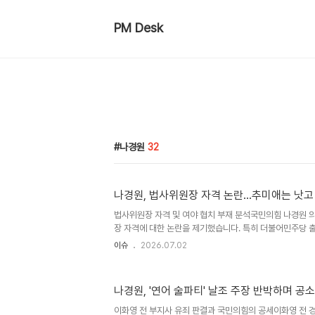
PM Desk
나경원
32
나경원, 법사위원장 자격 논란…추미애는 낫고
법사위원장 자격 및 여야 협치 부재 분석국민의힘 나경원 
장 자격에 대한 논란을 제기했습니다. 특히 더불어민주당 출
이 그나마 낫다고 평가했습니다. 서영교 신임 위원장에 대
이슈
2026.07.02
고 지적했습니다. 국회 운영 및 야당의 초강경 투쟁 방안
단독으로 사수한 점을 문제 삼으며 국회 견제와 균형 원칙
야당의 권한이 필리버스터에 국한된 상황에서, 관련 제도가
나경원, '연어 술파티' 날조 주장 반박하며 공
로 초강경 투쟁에 나서야 한다고 강조했습니다. 호남 반도체
호남권 반도체 투자 유치 방안에 대해 나 의원은 기업에 
이화영 전 부지사 유죄 판결과 국민의힘의 공세이화영 전 