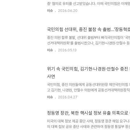
고 비판..
증' 혐의로 유죄를 선고받았습니다. 이에 국민의힘은 이재
취소 주장이 근거를 잃었다고 공세를 펼치고 있습니다. 검
이슈
2026.06.20
허위로 밝혀졌으므로, 특별검사 공소 취소 권한 부여 시도
다. 이재명 대북송금 재판의 핵심 쟁점과 민주당의 대응이
내야 할 돈을 쌍방울그룹이 대신 내게 했다는 혐의로 기소되
국민의힘 선대위, 중진 불참 속 출범…'장동혁호
이 연어, 소주 등을 제공하며 허위 진술을 회유 및 압박했
증언했습니다. 이를 근거로 더불어민주당은 검찰의 '짜맞추기
중진 의원 합류 불발, 선대위 출범부터 삐걱국민의힘이 '국
법 추진과..
선거대책위원회'를 출범시켰으나, 김기현·나경원·안철수 등
시작부터 삐걱이는 모습을 보였습니다. 안철수 의원은 장
이슈
2026.05.13
직 제안을 받은 사실이 없다고 밝혔으며, 선대위 명단에 포
논의 없이 인선이 이루어진 것에 유감을 표했습니다. 이는
야 할 시점에 당내 이슈로 매몰될 수 있다는 우려를 낳고 있습
위기 속 국민의힘, 김기현·나경원·안철수 중진 
바 없다' 선 긋기안철수 의원은 장동혁 대표로부터 공동선
사연
없다고 시사저널에 밝혔습니다. 지난달 24일 송언석 원내대
대표와..
국민의힘, 중진 의원들에게 공동선대위원장 제안국민의힘 지
고 김기현, 나경원, 안철수 의원에게 공동선거대책위원장직
송언석 원내대표가 직접 세 의원에게 러브콜을 보냈으며, 안
이슈
2026.04.27
황을 고려해 수락 여부를 결정하겠다고 밝혔습니다. 김기현,
주지 않은 상태입니다. 이는 최근 장동혁 대표 사퇴론으로
위한 전략으로 풀이됩니다. 국민의힘 관계자는 "대표 사퇴
정동영 장관, 북한 핵시설 정보 유출 의혹으로
전환하려면 선대위 발족이 유일한 상황"이라며, "대선주자
미국의 대북 정보 제공 중단 사태, 정동영 장관 해임 요구
대위원장을 맡는 게 지금으로선 최선의 수"라고 언급했습니다
의 대북 첩보 공유 중단 사태와 관련하여 정동영 통일부 
사례와..