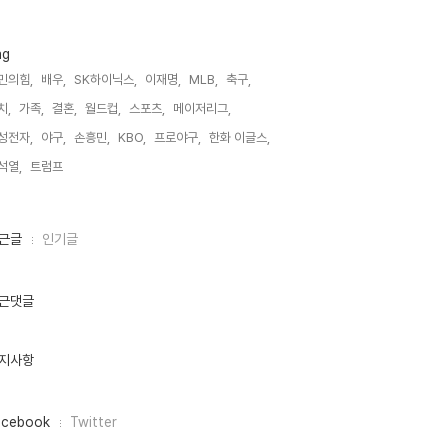
ag
민의힘,
배우,
SK하이닉스,
이재명,
MLB,
축구,
치,
가족,
결혼,
월드컵,
스포츠,
메이저리그,
성전자,
야구,
손흥민,
KBO,
프로야구,
한화 이글스,
석열,
트럼프,
근글
인기글
근댓글
지사항
acebook
Twitter