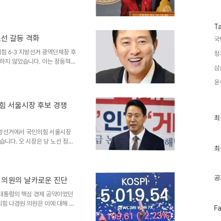
수
 대북 첩보 공유를 갑자기 중단했
를 언급한 직후 발생한 "참사"라
보를 장관이 국회 마이크로 생중
T
에 없는 심각한 안보 자해 행위라
선 갈등 격화
국
누설죄 언급나 의원은 통일부의
왜 기밀 정보가 뚝 끊겼단 말인
힘 6·3 지방선거 광역단체장 후
정
출하지 않았습니다. 이는 장동혁
삼
 않는 한 선거 승리가 어렵다는
인이자 서울시장 유력 주자인 오
윤
이끌고 있습니다. '윤 어게인'
' 정당에서 벗어나 국민을 향한
힘 서울시장 후보 경쟁
. 서울시 또한 '당 지도부와 의
최
윤' 선언과 변화된..
최
근
 지방선거에서 국민의힘 서울시장
글
과
니다. 오 시장은 당 노선 정상
인
최
부와 의원들의 응답을 기다리고
기
선 정상화라는 선결 과제를 풀어낼
글
으며, 지금도 그 입장에는 변함이
공
원들이 한자리에 모여 끝장 토론
경원 의원의 날카로운 진단
민의힘은 9일 긴급 의원총회를
명 대통령의 핵심 경제 공약이었던
원도 불출마 선언…경쟁 구도..
의힘 나경원 의원은 이에 대해 섣
페
F
 있습니다. 어려운 대내외 경제
이