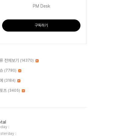
PM Desk
구독하기
류 전체보기
(14370)
슈
(7780)
예
(3184)
포츠
(3405)
tal
day :
sterday :