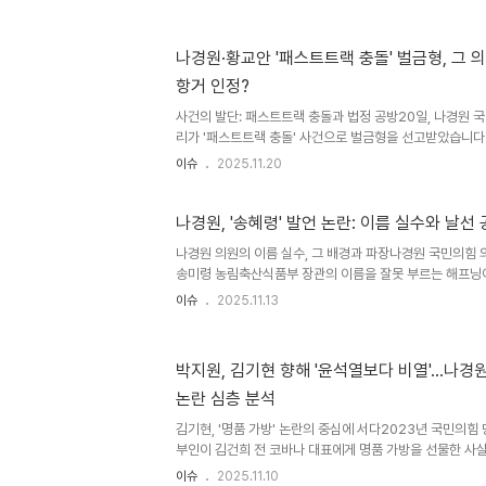
환경 속에서 국내 기업들이 주가지수 상승을 이끌어낸 점은
러한 주가 상승이 곧바로 경제 전반의 회복으로 이어졌다고
나 의원의 주장입니다. 그는 현재의 상승세를 '체감 없는 착
나경원·황교안 '패스트트랙 충돌' 벌금형, 그 
한 경제 회복을 위한 면밀한 분석의 필요성을 강조했습니다. 
항거 인정?
감'과 '괴리' 사이나경원 의원은 코스피 5000이라는 수치가
사건의 발단: 패스트트랙 충돌과 법정 공방20일, 나경원 
리가 '패스트트랙 충돌' 사건으로 벌금형을 선고받았습니다.
물리적 충돌과 관련된 것으로, 정치적 파장을 불러일으켰습
이슈
2025.11.20
에 대해 유감을 표명하면서도, 법원이 정치적 저항의 명분
부여했습니다. 나경원 의원의 입장: 정치적 항거의 정당성나
인 사건을 6년간 사법 재판으로 갖고 온 것에 심심한 유감
나경원, '송혜령' 발언 논란: 이름 실수와 날선
무죄 선고가 나오지 않은 점에 아쉬움을 드러냈지만, 법원이
나경원 의원의 이름 실수, 그 배경과 파장나경원 국민의힘
대한 명분을 인정했다'고 강조했습니다. 이는 더불어민주당의 
송미령 농림축산식품부 장관의 이름을 잘못 부르는 해프닝이
존중 정부혁신 TF’를 둘러싼 여야 공방이 치열하게 전개되
이슈
2025.11.13
원은 송 장관을 향해 “송혜령 장관님 반성하십시오”라고 말
니다”라고 정정했다. 이에 나 의원은 “이름도 헷갈릴 정도
참는 모습을 보였다. 헌법존중 정부혁신 TF를 둘러싼 여야
박지원, 김기현 향해 '윤석열보다 비열'…나경원
공무원들의 12·3 비상계엄 관여 이력을 조사하기 위해 설
논란 심층 분석
고 날선 공방을 벌였다. 국민의힘 의원들은 일제히 “내란몰이
김기현, '명품 가방' 논란의 중심에 서다2023년 국민의힘
부인이 김건희 전 코바나 대표에게 명품 가방을 선물한 사
일고 있습니다. 이 사건은 단순한 선물 공세를 넘어, 정치
이슈
2025.11.10