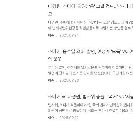
수 있는 전략입니다. 과거의 사례를 통해 현재의 주장을 반
나경원, 추미애 '직권남용' 고발 검토…'추-나 
리려는 시도는, 때로는 효과적인 수단이 되기도 합니다. 그
고
검과 같아서, 자칫하면 역풍을 맞을 수도 있습니다. 정청래
래..
나경원, 추미애 법사위원장 '직권남용' 고발 검토… 그 배
애 법제사법위원장을 직권남용죄로 고발하는 방안을 검토 
치권에 파장이 일고 있습니다. 24일, 나 의원은 국회 법
이슈
2025.09.24
를 열고, 추 위원장의 행위가 명백한 직권남용에 해당한다고
야 간의 갈등을 넘어, 법적 공방으로 비화될 가능성을 시사
고 있습니다. 나경원 의원은 “법사위원장으로서 권한을 남
추미애 '윤석열 오빠' 발언, 여성계 '모독' vs. 
방해했기 때문에 직권남용죄에 명백히 해당한다고 본다”고 
의 불꽃
'의회 독재' 비판하며 강경 대응 예고나 의원은 추 위원장의 
..
추미애 발언, 여성계의 날카로운 비판추미애 더불어민주당 
발언이 정치권에 뜨거운 감자를 던졌습니다. 국민의힘 여성 
원장의 사퇴를 강력하게 요구했습니다. 이들은 추 위원장의
이슈
2025.09.23
행위'라고 규정하며, 헌법기관인 여성 국회의원을 모욕하고
모욕했다고 비판했습니다. 이처럼 추 위원장의 발언은 단순
존엄성을 훼손했다는 점에서 심각한 문제로 인식되고 있습니
추미애 vs 나경원, 법사위 충돌…'폭거' vs '
력한 반발국민의힘 임이자, 조은희, 서지영, 김민전, 이달희,
법사위, 또다시 격돌하다22일 국회 법제사법위원회(법사위
은 국회 소통관에서 기자회견을 열고 추 위원장의 발언을 
의원이 정면으로 충돌하며, 국회는 또다시 격렬한 대립의 장
의 발..
진법사 관봉권 띠지' 분실 관련 검찰개혁 입법청문회로 시작
이슈
2025.09.22
등으로 인해 파행을 겪었습니다. 나경원 의원의 퇴장 명령과
팽하게 맞섰습니다. 나경원, 추미애의 '폭거'를 맹비난하