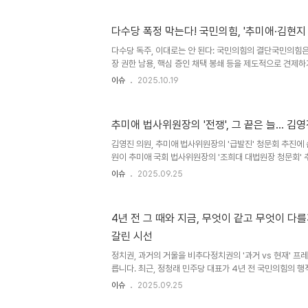
습니다. 박지원 의원은 이 사건에 대해 강도 높은 비판을 
'윤석열보다 비열하다'고 평가했습니다. 이는 단순히 개인의
적 함의를 내포하고 있는 것입니다. 박지원, 날카로운 비
다수당 폭정 막는다! 국민의힘, '추미애·김현지
박지원 의원은 자신의 페이스북을 통해 김기현 의원을 향한
다수당 독주, 이대로는 안 된다: 국민의힘의 결단국민의힘
그는 '김건희는 뇌물 받는 것으로 세계 제일의 금메달리스트다
장 권한 남용, 핵심 증인 채택 봉쇄 등을 제도적으로 견제하
동시 발의를 예고했다. 나경원 의원을 비롯한 법사위 소속
이슈
2025.10.19
통해 이 같은 방침을 밝히며, 무너진 의회민주주의를 회복
법안 발의는 다수당의 일방적인 국회 운영에 대한 강력한 문
를 보호하고 의회 민주주의의 근본 가치를 되살리려는 노력
추미애 법사위원장의 '전쟁', 그 끝은 늘… 김
방지법: 공정한 국회 운영을 위한 제도적 장치 마련‘추미애
원회에서 반복적으로 발생한 다수당의 일방적 회의운영, 발언
김영진 의원, 추미애 법사위원장의 '급발진' 청문회 추진
거..
원이 추미애 국회 법사위원장의 '조희대 대법원장 청문회' 
의 목소리를 높였습니다. 그는 MBC 라디오 인터뷰에서 
이슈
2025.09.25
지적하며, 당 지도부와의 사전 협의 부족을 꼬집었습니다. 
가 매우 중요한 사안임을 강조하며, 신중한 접근을 촉구했습
련의 행보에 대한 우려를 표명하는 것으로 해석됩니다. 확인
4년 전 그 때와 지금, 무엇이 같고 무엇이 다를
절성 논란김영진 의원은 '조희대-한덕수 회동설' 등 확인
갈린 시선
추진하는 것에 대해 부적절하다는 입장을 밝혔습니다. 그는
장..
정치권, 과거의 거울을 비추다정치권의 '과거 vs 현재' 프
릅니다. 최근, 정청래 민주당 대표가 4년 전 국민의힘의 
의 불을 지폈습니다. 당시 국민의힘이 김명수 대법원장에게
이슈
2025.09.25
키며, 현재 조희대 대법원장 사퇴를 반대하는 국민의힘을 
다. 이처럼 과거의 행동을 현재의 상황에 빗대어 비판하는 