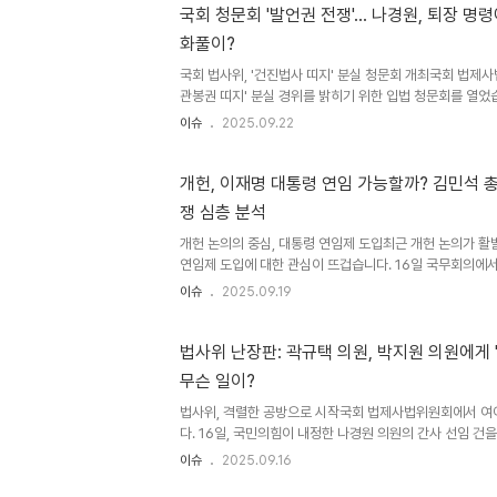
행위를 '국회 역사상 유례가 없는 폭거'라고 강하게 비판했
국회 청문회 '발언권 전쟁'… 나경원, 퇴장 명
과 야당 의원들의 발언권 제한을 '국회 선진화법 위반'으로
화풀이?
회의 진행을 지적했습니다. 또한, 나 의원은 추 위원장이 자신
국회 법사위, '건진법사 띠지' 분실 청문회 개최국회 법제
관봉권 띠지' 분실 경위를 밝히기 위한 입법 청문회를 열었
당의 주도로, 지난 5일 법안심사1소위원회에 이어 전체회
이슈
2025.09.22
법사위원장은 회의 진행을 방해하는 행위에 대해 엄중 경고
나경원 의원, 발언 기회 요구하며 추미애 위원장과 대립국
를 얻기 위해 추미애 법사위원장과 날카롭게 대립했습니다. 
개헌, 이재명 대통령 연임 가능할까? 김민석 
한다고 주장했지만, 추 위원장은 전현희 의원에게 발언권이
쟁 심층 분석
방해한다고 지적했습니다. 이 과정에서 나 의원은 위원장석
해하는 ..
개헌 논의의 중심, 대통령 연임제 도입최근 개헌 논의가 활
연임제 도입에 대한 관심이 뜨겁습니다. 16일 국무회의에서
4년 연임제 및 결선투표제 도입을 포함한 권력구조 개편 
이슈
2025.09.19
한민국 정치 시스템의 근본적인 변화를 예고하며, 국민들의
이러한 변화의 중심에는 현직 대통령인 이재명 대통령의 연
니다. 과연 헌법 개정이 이루어질 경우, 이재명 대통령에게
법사위 난장판: 곽규택 의원, 박지원 의원에게 
까요? 이 질문에 대한 답변은 정치권의 뜨거운 감자로 떠올
무슨 일이?
헌법 원칙에 따른 해석18일 국회 본회의 대정부 질문에서,
대통..
법사위, 격렬한 공방으로 시작국회 법제사법위원회에서 여야
다. 16일, 국민의힘이 내정한 나경원 의원의 간사 선임 건
렬하게 충돌했습니다. 이는 국회 관례를 무시한다는 비판과
이슈
2025.09.16
이어졌습니다. 이러한 상황 속에서, 곽규택 의원의 발언이 
의원, 거친 발언으로 논쟁 점화무소속 최혁진 의원은 “이런 