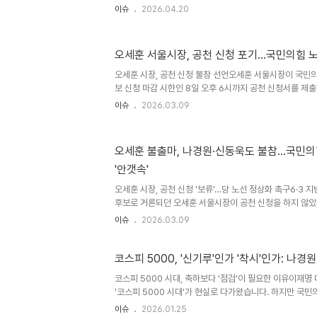
니다. 나 의원은 페이스북을 통해 "미국이 한국에 제공하던
이슈
2026.04.20
다"며, 이는 정 장관이 국회 발언에서 미공개 핵시설 소재지
고 강하게 비판했습니다. 미국이 파악해 극비 공유해 준 정
계로 유출함으로써, 북한 도발 시 정보 파악이 늦어질 수밖
오세훈 서울시장, 공천 신청 포기…국민의힘 노
고 지적했습니다. 통일부 해명에 대한 반박과 형법상 기밀
해명에 대해 "공개된 자료고 미국이 다 이해했다면 도대체 
오세훈 시장, 공천 신청 불참 선언오세훈 서울시장이 국민의
가..
보 신청 마감 시한인 8일 오후 6시까지 공천 신청서를 제
대표가 '윤석열 전 대통령과의 절연(절윤)' 노선으로 바꾸지
이슈
2026.03.09
판단에 따른 정치적 승부수로 해석됩니다. 대선주자급 정치
시장의 불참 결정은 국민의힘 노선 갈등을 새로운 국면으로 
정당 탈피 요구오 시장 측 관계자는 '국민의힘이 '윤 어게인
오세훈 불출마, 나경원·신동욱도 불참…국민의
다는 노선 변화가 있어야 선거를 치를 수 있다'고 밝혔습니다
'안갯속'
원들의 응답을 기다리고 있다'며, 장동혁 대표의 명시적인 '절
오세훈 시장, 공천 신청 '보류'…당 노선 정상화 촉구6·3
후보로 거론되던 오세훈 서울시장이 공천 신청을 하지 않았습
화가 선행되어야 한다는 기존 입장을 재확인하며, 당 지도
이슈
2026.03.09
있다고 밝혔습니다. 서울시는 오 시장이 지난 7일 '당 노
때 패배의 길을 승리의 길로 바꿀 수 있다'고 호소한 바 있
없다고 전했습니다. 오 시장은 공천 접수를 미루더라도 의
코스피 5000, '신기루'인가 '착시'인가: 나
을 할 수 있는 자리가 마련되길 바란다고 강조했습니다. 국
코스피 5000 시대, 축하보다 '점검'이 필요한 이유이재
열어 당 노선 문제를 논의할 예정입니다. 나경원·신동욱 의
'코스피 5000 시대'가 현실로 다가왔습니다. 하지만 국민
부른 축하보다는 신중한 점검이 필요하다는 목소리를 높이고
이슈
2026.01.25