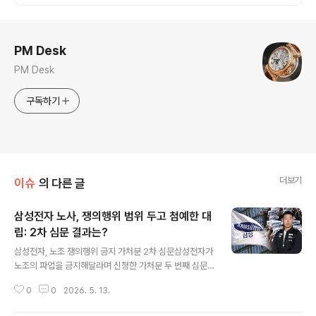
면
로그 정보
PM Desk
PM Desk
구독하기
더보기
이슈
의 다른 글
삼성전자 노사, 쟁의행위 범위 두고 첨예한 대
립: 2차 심문 결과는?
글 내용
삼성전자, 노조 쟁의행위 금지 가처분 2차 심문삼성전자가
노조의 파업을 금지해달라며 신청한 가처분 두 번째 심문
이 수원지방법원에서 열렸습니다. 이번 심문에서는 노사
0
0
2026. 5. 13.
간 '쟁의 행위'의 범위를 두고 첨예한 입장이 대립할 것으로
예상됩니다. 초기업노조 삼성전자 지부 최승호 위원장 등