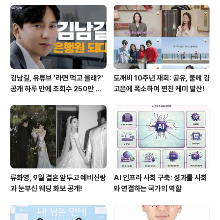
김남길, 유튜브 '라면 먹고 올래?'
도깨비 10주년 재회: 공유, 풀메 김
공개 하루 만에 조회수 250만 돌
고은에 폭소하며 찐친 케미 발산!
파하며 화제성 입증
류화영, 9월 결혼 앞두고 예비신랑
AI 인프라 사회 구축: 성과를 사회
과 눈부신 웨딩 화보 공개!
와 연결하는 국가의 역할