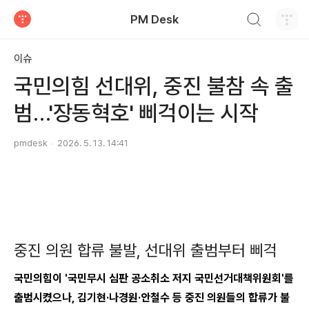
검색하기
PM Desk
티스토리
이슈
국민의힘 선대위, 중진 불참 속 출
범…'장동혁호' 삐걱이는 시작
pmdesk
2026. 5. 13. 14:41
중진 의원 합류 불발, 선대위 출범부터 삐걱
국민의힘이 '국민무시 심판 공소취소 저지 국민선거대책위원회'를
출범시켰으나, 김기현·나경원·안철수 등 중진 의원들의 합류가 불