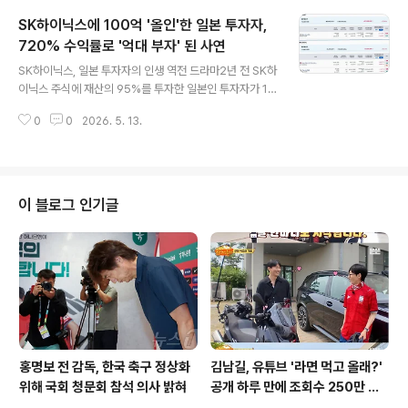
노조 측 관계자들이 참석하여 입장을 설명했습니다. 최 위
SK하이닉스에 100억 '올인'한 일본 투자자,
원장은 "위법한 쟁의 행위를 할 생각이 없다"며, "정당하게
파업권을 얻은 만큼 적법하게 쟁의 행위를 진행하겠다"고
720% 수익률로 '억대 부자' 된 사연
글 내용
밝혔습니다. 핵심 쟁점: '최소 인원' 투입 범위오늘 심문의
SK하이닉스, 일본 투자자의 인생 역전 드라마2년 전 SK하
가장 큰 쟁점은 총파업 기간 동안 반도체 생산 라인의 핵심
이닉스 주식에 재산의 95%를 투자한 일본인 투자자가 10
공정에 투입해야 하는 '최소한의 인원' 규모입니다. 노조 측
0억대 자산가로 거듭난 사연이 온라인에서 큰 화제를 모으
은 생산 라인이 유지 및 보수되는 수준으로 최소 인원을 투
0
0
2026. 5. 13.
고 있습니다. '전기양'이라는 닉네임의 이 투자자는 프로그
입해야 한다고 주장..
래머로 일하며 10년째 주식 투자를 병행해왔으며, 2026
년 5월까지 총자산 10억엔 달성을 목표로 중장기 투자를
이어가고 있다고 밝혔습니다. 특히 2024년 6월부터 SK
하이닉스에 집중 투자하며 놀라운 성과를 거두었습니다. S
이 블로그 인기글
K하이닉스, 720.8% 경이로운 수익률 기록이 투자자는 자
신의 SNS를 통해 SK하이닉스 주식 보유 현황을 공개했습
니다. 2년 전 주당 22만원대에 매수한 SK하이닉스 주식은
현재 189만원으로 크게 상승했으며, 이를 통해 평가 수익
률 720.8%라..
홍명보 전 감독, 한국 축구 정상화
김남길, 유튜브 '라면 먹고 올래?'
위해 국회 청문회 참석 의사 밝혀
공개 하루 만에 조회수 250만 돌
파하며 화제성 입증