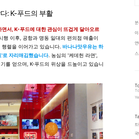
다: K-푸드의 부활
분
면서, K-푸드에 대한 관심이 뜨겁게 달아오르
이
책 시행 이후, 공항과 명동 일대의 편의점 매출이
연
' 행렬을 이어가고 있습니다.
바나나맛우유는 하
스
증표'로 자리매김했습니다
. 농심의 '케데헌 라면',
인기를 얻으며, K-푸드의 위상을 드높이고 있습니
방
To
문
To
자
Ye
수
T
트
국