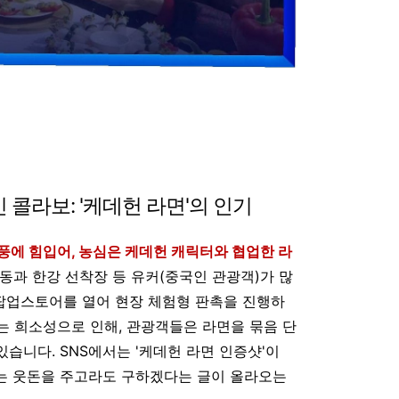
 콜라보: '케데헌 라면'의 인기
풍에 힘입어, 농심은 케데헌 캐릭터와 협업한 라
명동과 한강 선착장 등 유커(중국인 관광객)가 많
 팝업스토어를 열어 현장 체험형 판촉을 진행하
'는 희소성으로 인해, 관광객들은 라면을 묶음 단
습니다. SNS에서는 '케데헌 라면 인증샷'이
는 웃돈을 주고라도 구하겠다는 글이 올라오는