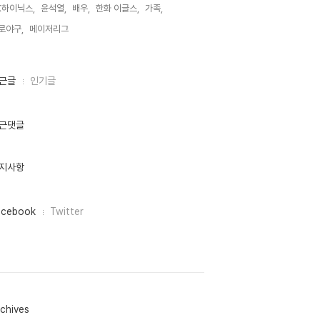
K하이닉스,
윤석열,
배우,
한화 이글스,
가족,
로야구,
메이저리그,
근글
인기글
근댓글
지사항
acebook
Twitter
chives