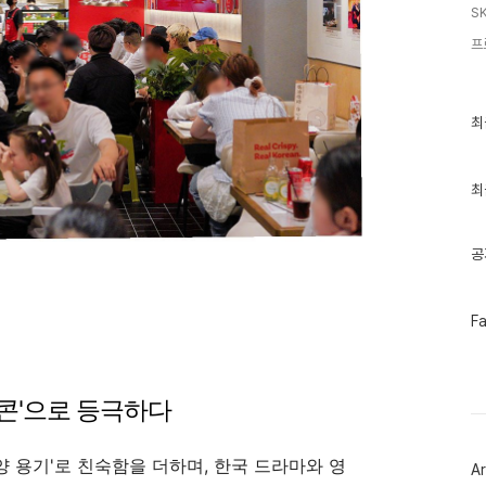
S
프
최
최
근
글
과
인
최
기
글
공
페
F
이
스
북
트
이콘'으로 등극하다
위
터
플
러
 용기'로 친숙함을 더하며, 한국 드라마와 영
Ar
그