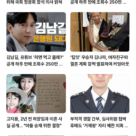
위해 국회 청문회 참석 의사 밝혀
공개 하루 만에 조회수 250만 돌
파하며 화제성 입증
김남길, 유튜브 '라면 먹고 올래?'
‘킬잇’ 우승자 김나라, 여자친구와
공개 하루 만에 조회수 250만 돌
결혼 계획 깜짝 발표하며 커밍아웃
파하며 화제성 입증
고지용, 2년 전 허양임과 이혼 사
부적격 경찰 간부, 심사위원 협박
실 공개… "아들 승재 위한 결정"
후에도 '거제왕' 자리 꿰찬 의혹 진
상 규명