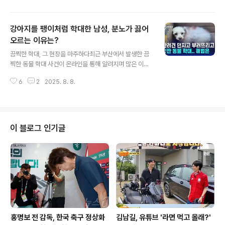
고 있습니다. 이 클러스터는 단순한 산업 단지를 넘어, 도시
전체의 혁신을 이끄는 거대한 프로젝트로, 용인의 지도를
강아지를 팽이처럼 학대한 남성, 분노가 끓어
완전히 바꿔놓을 것으로 기대됩니다. 변화의 중심에 선 용
인은 이제 단순히 수도권의 위성 도시가 아닌, 대한민국 경
오르는 이유는?
글 내용
제의 미래를 책임질 핵심 도시로 발돋움하고 있습니다. 이
끔찍한 학대, 그 현장을 마주하다최근 부산에서 발생한 끔
러한 변화는 투자자들의 이목을 집중시키며, 용인 부동산
찍한 동물 학대 사건이 온라인을 통해 알려지며 많은 이들
시장에 활력을 불어넣고 있습니다. 용인 반도체 클러스터:
의 공분을 사고 있습니다. 한 남성이 강아지를 팽이처럼 돌
대한민국 반도체 산업의 미래용인 반도체 클러스터는 단순
6
2
2025. 8. 8.
리는 충격적인 영상이 공개되었고, 이로 인해 동물 보호에
한 산업 단지를 넘어, 대한민국 반..
대한 경각심이 다시 한번 높아지고 있습니다. 사건의 전말
은 다음과 같습니다. 30대 남성 A씨는 목줄을 잡고 강아지
를 팽이처럼 돌리는 행위를 하였고, 이 장면은 목격자들에
의해 촬영되어 온라인에 퍼졌습니다. A씨는 동물보호법 위
이 블로그 인기글
반 혐의로 경찰에 입건되었으며, 현재 조사가 진행 중입니
다. 이러한 사건은 단순히 한 개인의 일탈을 넘어, 우리 사
회의 동물 보호 의식 수준을 되돌아보게 만드는 계기가 됩
니다. 잔혹한 학대, 드러나는 진실사건 당시 A씨는 강아지
의 입질을 훈련하기 위한 행..
홍명보 전 감독, 한국 축구 정상화
김남길, 유튜브 '라면 먹고 올래?'