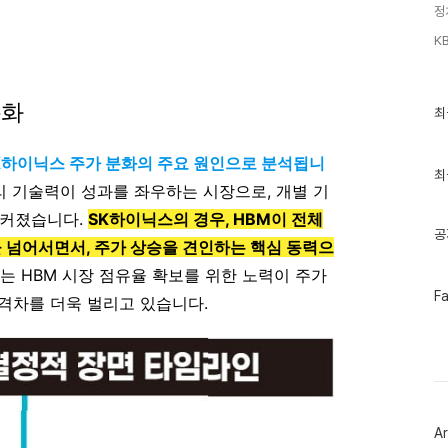
정
KB
분화
최
최
근
글
과
K하이닉스 주가 분화의 주요 원인으로 분석됩니
인
최
달리 기술력이 성과를 좌우하는 시장으로, 개별 기
기
글
 커졌습니다.
SK하이닉스의 경우, HBM이 전체
공
 넘어서면서, 주가 상승을 견인하는 핵심 동력으
자는 HBM 시장 점유율 확보를 위한 노력이 주가
페
F
 격차를 더욱 벌리고 있습니다.
이
스
북
트
위
터
플
러
Ar
그