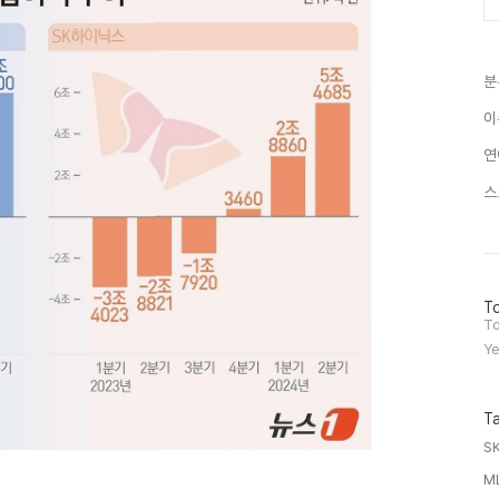
분
이
연
스
방
To
문
To
자
Ye
수
T
S
M