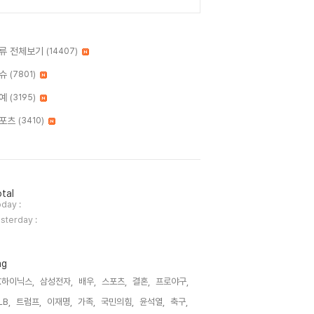
류 전체보기
(14407)
슈
(7801)
예
(3195)
포츠
(3410)
tal
day :
sterday :
ag
K하이닉스,
삼성전자,
배우,
스포츠,
결혼,
프로야구,
LB,
트럼프,
이재명,
가족,
국민의힘,
윤석열,
축구,