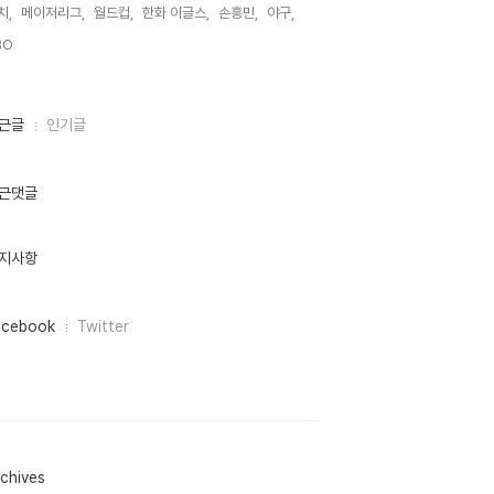
치,
메이저리그,
월드컵,
한화 이글스,
손흥민,
야구,
O,
근글
인기글
근댓글
지사항
acebook
Twitter
chives