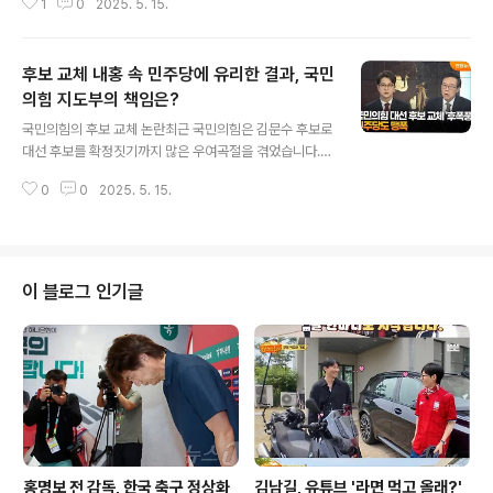
1
0
2025. 5. 15.
라이프 스타일 어워즈에서 서울이 '최고의 아시아 레저 목
적지' 부문 1위에 선정됐다고 밝혔습니다. 미국 유력 여행
전문매체인 글로벌 트래블러(Global Traveler)가 주관
후보 교체 내홍 속 민주당에 유리한 결과, 국민
하는 이 어워즈는 2013년부터 매년 최고의 레저 목적지를
선정하고 있습니다. 서울은 2023년에도 1위를 차지했지
의힘 지도부의 책임은?
글 내용
만, 지난해에는 대만에 1위 자리를 넘겨주고 2위를 기록했
국민의힘의 후보 교체 논란최근 국민의힘은 김문수 후보로
었습니다. 그러나 올해는 다시 아시아 경쟁 도시인 대만 타
대선 후보를 확정짓기까지 많은 우여곡절을 겪었습니다.
이베이(2위)를 제치고 1위에 올라 눈길을 끌고 있습니다.
조사에 따르면, 유권자의 76%는 이런 상황의 책임이 당
서울의 다양한 레저 콘텐츠서울관광재단은 이번 수상에 대
0
0
2025. 5. 15.
지도부에 있다고 응답했습니다. 특히, 한덕수 전 총리와의
해 '서울이..
단일화 과정에서 발생한 문제들이 국민의힘 내부의 신뢰도
를 떨어뜨린 것으로 분석되고 있습니다. 이러한 경과는 정
당의 이미지와 대선 후보의 신뢰성에 큰 영향을 미칠 수 있
는 상황입니다. 김문수 후보가 경선 과정에서 공언한 단일
이 블로그 인기글
화 약속을 지키지 않았다는 비판이 그 이유로 작용하고 있
습니다. 민주당에 유리할 전망여론조사 결과, 응답자 중 절
반 이상은 국민의힘의 내부 갈등이 민주당에 유리하게 작
용할 것이라고 전망했습니다. 특히, 국민의힘 지지자들 중
에서도 37%가 민주당에 더 유리할 것이..
홍명보 전 감독, 한국 축구 정상화
김남길, 유튜브 '라면 먹고 올래?'