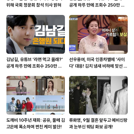
위해 국회 청문회 참석 의사 밝혀
공개 하루 만에 조회수 250만 돌
파하며 화제성 입증
김남길, 유튜브 '라면 먹고 올래?'
선우용여, 미국 인종차별에 '사이
공개 하루 만에 조회수 250만 돌
다' 대응! 김치 냄새 비하에 맞선 통
파하며 화제성 입증
쾌한 이야기
도깨비 10주년 재회: 공유, 풀메 김
류화영, 9월 결혼 앞두고 예비신랑
고은에 폭소하며 찐친 케미 발산!
과 눈부신 웨딩 화보 공개!