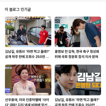
있습니다. 본 기사에서는 OTT 시장의 현황을 분석하고,
업계 전문가들의 분석을 통해 미래를 전망합니다. 티빙-웨
이 블로그 인기글
이브, 통합으로 콘텐츠 경쟁력 강화티빙과 웨이브의 합병
은 국내 OTT 시장의 판도를 뒤흔들 중요한 사건입니다.
양사는 협업 전략의 일환으로 더블이용권을 출시하며 통합
을 위한 첫걸음을 내디뎠습니다. 업계에서는 국내 주요 O
TT 간의 결합을 통해 한층 강화된 콘..
김남길, 유튜브 '라면 먹고 올래?'
홍명보 전 감독, 한국 축구 정상화
공개 하루 만에 조회수 250만 돌
위해 국회 청문회 참석 의사 밝혀
파하며 화제성 입증
선우용여, 미국 인종차별에 '사이
김남길, 유튜브 '라면 먹고 올래?'
다' 대응! 김치 냄새 비하에 맞선 통
공개 하루 만에 조회수 250만 돌