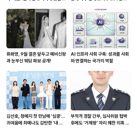
쾌한 이야기
파하며 화제성 입증
류화영, 9월 결혼 앞두고 예비신랑
AI 인프라 사회 구축: 성과를 사회
과 눈부신 웨딩 화보 공개!
와 연결하는 국가의 역할
김선호, 정예지 첫 만남에 '심쿵'…
부적격 경찰 간부, 심사위원 협박
귀여움에 최예나도 감탄한 '내 남
후에도 '거제왕' 자리 꿰찬 의혹 진
은 연애'
상 규명