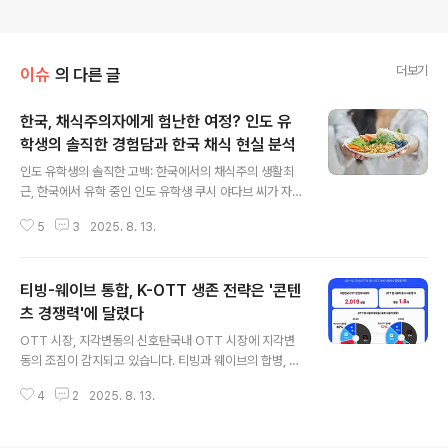
더보기
이슈
의 다른 글
한국, 채식주의자에게 험난한 여정? 인도 유
학생의 솔직한 경험담과 한국 채식 현실 분석
글 내용
인도 유학생의 솔직한 고백: 한국에서의 채식주의 생활최
근, 한국에서 유학 중인 인도 유학생 쿠시 야다브 씨가 자신
의 소셜 미디어에 한국에서의 채식 생활의 어려움을 토로
5
3
2025. 8. 13.
하는 영상을 게시하여 많은 관심을 모으고 있습니다. 그녀
는 종교적인 이유로 소고기와 돼지고기를 섭취하지 못하
며, 닭고기는 먹을 수 있지만 어릴 때부터 즐겨 먹지 않았다
티빙-웨이브 통합, K-OTT 생존 전략은 '콘텐
고 밝혔습니다. 계란은 섭취 가능하지만, 채식 위주의 식단
을 고수하는 그녀에게 한국에서의 식사는 쉽지 않은 도전
츠 경쟁력'에 달렸다
글 내용
처럼 느껴졌다고 합니다. 채식주의자, 한국에서 겪는 어려
OTT 시장, 지각변동의 신호탄국내 OTT 시장에 지각변
움: 음식 선택의 폭과 빵, 그리고 커피쿠시 씨는 주로 카페
동의 조짐이 감지되고 있습니다. 티빙과 웨이브의 합병, 왓
를 이용하지만, 커피를 즐겨 마시지 않는다고 합니다. 또한,
챠의 기업회생절차 돌입 등 주요 사업자들을 중심으로 굵
한국 빵집의 빵이 맛있지만, 대부분 너무 달아서 아쉽다는
4
2
2025. 8. 13.
직한 변화가 예상됩니다. 넷플릭스와 디즈니플러스와 같은
솔직한 심정을 표현했습니다. 이..
글로벌 OTT 플랫폼의 세력 확장에 맞서, 국내 토종 OTT
의 경쟁력과 성장 가능성에 대한 기대와 우려가 교차하고