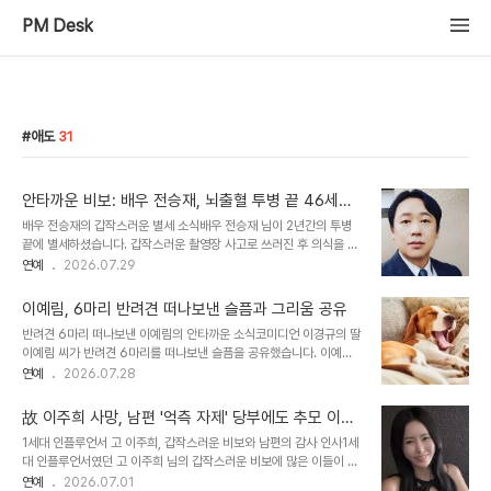
PM Desk
애도
31
안타까운 비보: 배우 전승재, 뇌출혈 투병 끝 46세로
별세
배우 전승재의 갑작스러운 별세 소식배우 전승재 님이 2년간의 투병
끝에 별세하셨습니다. 갑작스러운 촬영장 사고로 쓰러진 후 의식을 회
복하지 못하고 향년 46세로 세상을 떠나셨습니다. 동료들의 진심 어
연예
2026.07.29
린 응원에도 불구하고 안타까운 비보로 이어져 연예계에 애도의 물결
이 이어지고 있습니다. 동료들의 진심 어린 응원과 안타까운 결과전승
이예림, 6마리 반려견 떠나보낸 슬픔과 그리움 공유
재 님은 지난 2024년 2월, 드라마 '고려거란전쟁' 촬영 준비 중 뇌출
반려견 6마리 떠나보낸 이예림의 안타까운 소식코미디언 이경규의 딸
혈로 쓰러져 응급 수술을 받으셨습니다. 동료 배우들은 그의 회복을 위
이예림 씨가 반려견 6마리를 떠나보낸 슬픔을 공유했습니다. 이예림
해 공개적으로 응원하며 기도를 부탁했습니다. 하지만 많은 이들의 간
씨는 자신의 계정을 통해 이 소식을 전하며 깊은 그리움을 표현했습니
연예
2026.07.28
절한 바람에도 불구하고 의식을 되찾지 못하고 별세하여 안타까움을
다. 이제 모두 하늘나라에 있는 아이들이 행복하게 뛰어놀기를 바라는
더하고 있습니다. 다양한 작품에서 활약한 배우 전승재2004년 영화
마음을 전했습니다. 과거 '아빠를 부탁해' 출연 당시의 추억이예림 씨
'태극기 휘날리며'로 데뷔한 전승..
故 이주희 사망, 남편 '억측 자제' 당부에도 추모 이어
는 과거 '아빠를 부탁해' 출연 당시 아버지 이경규 씨와 함께 찍었던 사
져
1세대 인플루언서 고 이주희, 갑작스러운 비보와 남편의 감사 인사1세
진을 공개했습니다. 사진 속에는 6마리의 강아지들이 함께 있었으며,
대 인플루언서였던 고 이주희 님의 갑작스러운 비보에 많은 이들이 애
이 강아지들은 현재 모두 무지개 다리를 건넌 것으로 보입니다. 하지만
도를 표했습니다. 고인의 남편은 슬픔 속에서도 따뜻한 위로와 애도의
연예
2026.07.01
다른 반려견들은 여전히 건강하게 곁을 지키고 있다고 밝혔습니다. 대