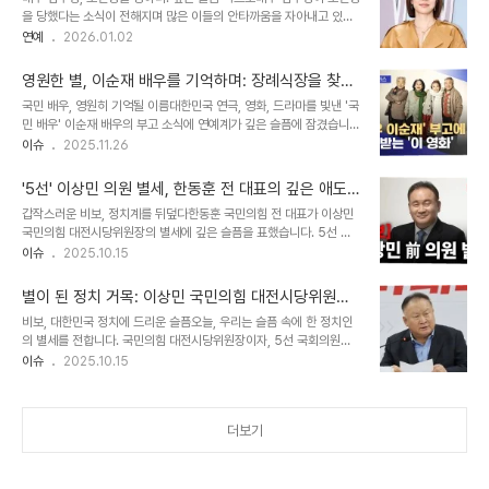
인뿐만 아니라 동료 선수들, 구단 관계자, 그리고 축구 팬들에게도 깊
을 당했다는 소식이 전해지며 많은 이들의 안타까움을 자아내고 있습
은 슬픔과 충격을 안겨주었습니다. 갑작스러운 비보에 많은 이들이 애
니다. 2일 업계에 따르면, 임수정의 모친은 세상을 떠났고, 임수정은
연예
2026.01.02
도를 표하고 있습니다. 경기 중 발생한 응급 상황과 안타까운 결과사건
현재 슬픔 속에서 빈소를 지키고 있는 것으로 알려졌습니다. 갑작스러
은 지난 22일, 포르투갈 올랴웅 시립경기장에서 열린 알가르브 컵 3
운 비보에 팬들과 동료 배우들은 깊은 애도를 표하며 그녀를 위로하고
라운드 경기에서 벌어졌습니다. LGC..
영원한 별, 이순재 배우를 기억하며: 장례식장을 찾은
있습니다. 임수정은 21일 영화 '전지적 독자 시점' VIP 시사회에 참석
동료 배우들의 애도
국민 배우, 영원히 기억될 이름대한민국 연극, 영화, 드라마를 빛낸 '국
하여 밝은 모습을 보였기에, 더욱 안타까움을 더하고 있습니다. 비공개
민 배우' 이순재 배우의 부고 소식에 연예계가 깊은 슬픔에 잠겼습니
로 진행되는 장례 절차: 유가족의 뜻소속사 MYM엔터테인먼트는 일
다. 서울 송파구 서울아산병원 장례식장에 마련된 빈소에는 고인을 기
이슈
2025.11.26
간스포츠와의 인터뷰를 통해 임수정의 모친상과 관련된 공식 입장을
리는 수많은 발길이 이어졌습니다. 오랜 시간 대중의 사랑을 받아온 그
밝혔습니다. 소속사 측은 "모든 장례 절차는 유가족의 뜻에 따라 비공
의 별세는 많은 이들에게 잊을 수 없는 아픔으로 다가왔습니다. 그의
개로 진행될 예정"이라고 전했습니..
'5선' 이상민 의원 별세, 한동훈 전 대표의 깊은 애도
연기 인생은 단순한 경력을 넘어, 시대를 관통하는 예술적 유산으로 남
와 정치적 유산
갑작스러운 비보, 정치계를 뒤덮다한동훈 국민의힘 전 대표가 이상민
아있습니다. 장례식장을 찾은 동료들의 발걸음빈소에는 이순재 배우
국민의힘 대전시당위원장의 별세에 깊은 슬픔을 표했습니다. 5선 국
와 함께 작품을 만들고, 오랜 시간을 함께 해온 동료 배우들의 발걸음
회의원을 지낸 이상민 위원장의 갑작스러운 별세는 정치권에 큰 충격
이슈
2025.10.15
이 끊이지 않았습니다. 그들은 슬픔을 나누며 고인과의 추억을 회상하
을 안겨주었습니다. 한 전 대표는 SNS를 통해 고인의 숭고한 정신을
고, 마지막 가는 길을 함께 했습니다. 동료 배우들은 한결같이 애통한
기리며, 마지막 통화의 기억을 생생하게 전했습니다. 마지막 순간, 그
마음을 감추지 못하며, 그의 숭고..
별이 된 정치 거목: 이상민 국민의힘 대전시당위원장
리고 응급 구조15일 오전, 대전 유성구의 한 아파트에서 이상민 위원
의 삶과 족적
비보, 대한민국 정치에 드리운 슬픔오늘, 우리는 슬픔 속에 한 정치인
장은 심정지 상태로 발견되었습니다. 119 구급대가 현장에 출동하여
의 별세를 전합니다. 국민의힘 대전시당위원장이자, 5선 국회의원을
응급처치를 시도했지만, 끝내 사망 판정을 받았습니다. 그의 갑작스러
지낸 이상민 위원장이 우리 곁을 떠났습니다. 갑작스러운 비보는 대한
이슈
2025.10.15
운 죽음은 많은 이들에게 안타까움을 자아냈습니다. 정치 역정의 발자
민국 정치계에 큰 충격과 깊은 애도를 불러일으키고 있습니다. 사고 당
취: 5선 국회의원의 삶이상민 위원장은 열린우리당을 시작으로 자유
시 상황: 긴급 신고와 안타까운 결과사고는 15일 오전 9시 33분경,
선진당, 민주당을 거쳐 국민의힘까지,..
대전 유성구의 한 아파트에서 발생했습니다. '마비 증세의 환자가 있
더보기
다'는 신고를 받고 출동한 119 구급대가 현장에 도착했을 때, 이 위원
장은 이미 심정지 상태였습니다. 응급 처치를 받으며 병원으로 이송되
었지만, 끝내 사망 판정을 받았습니다. 그의 갑작스러운 죽음은 많은