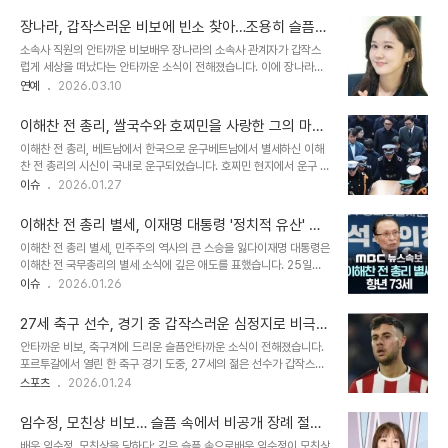
별세하셨다는 소식이 전해졌습니다. 현재 신기루 씨는 슬픔 속에서도
다는 그녀는 "고맙다 엄마"라고 덧붙였습니다. 솔직한 유머와 팬들을
빈소를 지키며 유족들과 함께 애도의 시간을 보내고 있는 것으로 알려
향한 안심 메시지슬픔 속에서도 ..
장나라, 갑작스러운 비보에 빈소 찾아…조용히 슬픔
졌습니다. 고인의 빈소 및 발인 정보 안내고 임영미 씨의 빈소는 쉴낙
나누다
소속사 직원의 안타까운 비보배우 장나라의 소속사 관계자가 갑작스
원 인천장례식장 VIP 1호실에 마련되었습니다. 슬픔을 나누고자 하는
럽게 세상을 떠났다는 안타까운 소식이 전해졌습니다. 이에 장나라는
분들의 조문은 이곳에서 가능합니다. 발인은 오는 20일 오전 6시 30
직접 빈소를 찾아 고인을 추모하고 유가족에게 깊은 위로의 마음을 전
연예
2026.03.10
분에 엄수될 예정이며, 장지는 인천가족공원 1차 안치 후 인천시립봉
했습니다. 갑작스러운 비보에 유족은 물론 장나라 역시 큰 충격과 상심
안당입니다. 갑작스러운 비보에 많은 동료 연예인들과 팬들의 추모 물
에 잠긴 것으로 알려졌습니다. 하지만 애도가 우선이라는 마음으로 조
결이 이어지고 있습니다. ..
이해찬 전 총리, 쌀국수와 호찌민을 사랑한 그의 마지
용히 슬픔을 나누는 데 집중했습니다. 확인되지 않은 루머와 장나라의
막 여정
이해찬 전 총리, 베트남에서 한국으로 운구베트남에서 별세하신 이해
입장일각에서는 장나라 소속사와 싱어송라이터 김주훈 간의 투자 분
찬 전 총리의 시신이 국내로 운구되었습니다. 호찌민 현지에서 운구 절
쟁 가능성을 제기하며 이번 사건과의 연관성을 언급했으나, 이는 사실
차를 밟은 더불어민주당 의원들은 귀국 과정을 SNS 등을 통해 전하며
이슈
2026.01.27
이 아닌 것으로 확인되었습니다. 장나라는 이미 지난해 소속사와 결별
애도의 뜻을 표했습니다. 이해식 민주당 의원은 "대표님이 누워계신
했으며, 이번 비보와는 전혀 무관하다는 입장을 밝혔습니다. 소속사 측
관에 대형 태극기가 펼쳐져 덮였을 때 다시 콧등이 시큰해졌다"며 감
은 현재 모든 상황에서 '애도가 먼저'라는 점을..
이해찬 전 총리 별세, 이재명 대통령 '정치적 유산' 기
회를 밝혔습니다. 고인의 특별했던 베트남 사랑이해식 의원은 이해찬
리며 애도
이해찬 전 총리 별세, 민주주의 역사의 큰 스승을 잃다이재명 대통령은
전 총리가 생전에 쌀국수와 호찌민을 좋아했다고 전했습니다. 고인의
이해찬 전 국무총리의 별세 소식에 깊은 애도를 표했습니다. 25일
부인 김정옥 씨는 "가족들과 의원들, 정부 관계자들을 호찌민시까지
SNS를 통해 "대한민국은 오늘 민주주의 역사의 큰 스승을 잃었다"고
이슈
2026.01.26
불러들여 쌀국수를 맛보게 하고 호찌민 시내 구경을 시켰다"고 회고했
밝히며, "남겨주신 귀한 정치적 유산을 오래도록 기억하겠다"고 다짐
습니다. 이는 고인이 베트남을 얼마나 아꼈는지를 보여주는 대목입니
했습니다. 두 사람은 새해 인사 자리에서도 만나며 안부를 나눈 바 있
다. 베트남 정부의 따뜻한 배려와 의전..
27세 축구 선수, 경기 중 갑작스러운 심정지로 비극적
습니다. 과거 유세 현장에서 빛난 존경과 애정이재명 대통령은 과거 대
생명 마감
안타까운 비보, 축구계에 드리운 슬픔안타까운 소식이 전해졌습니다.
선 후보 시절, 세종시 유세 현장에서 이해찬 전 총리에 대한 각별한 존
포르투갈에서 열린 한 축구 경기 도중, 27세의 젊은 선수가 갑작스러
경심을 드러냈습니다. 당시 이 대통령은 "민주당은 진정한 민주 정당,
운 심정지로 쓰러져 끝내 사망하는 비극적인 사건이 발생했습니다. 캄
스포츠
2026.01.24
이기는 유능한 정당, 강한 민주당으로 확실히 거듭났고 지난 총선에서
페오나투 드 포르투갈 소속 LGC 몬카라파센세에서 활약하던 나수르
사상 최대의 승리를 거뒀다"며, 이는 "우리 더불어민주당의 큰 어른 이
바셈 선수는 경기 중 갑작스러운 건강 이상을 호소하며 그라운드에 쓰
해찬 전 대표님의 역할..
임수정, 모친상 비보… 슬픔 속에서 비공개 장례 절차,
러졌고, 안타깝게도 더 이상 회복하지 못했습니다. 이 사건은 선수 본
그리고 남겨진 이야기
배우 임수정, 모친상을 당하다: 깊은 슬픔 속으로배우 임수정이 모친상