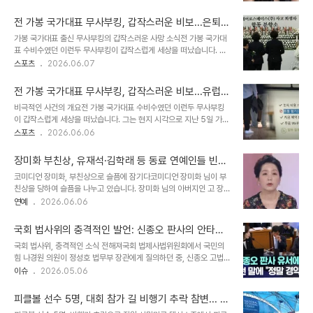
마음을 보내준 이들에게 깊은 감사를 전했습니다. 보내주신 따뜻한 마
중의 위로와 공감이 소식을 접한 누리꾼들은 이예림 씨에게 위로와 공
음 덕분에 고인이 외롭지 않게 마지막 길을 떠날 수 있었다고 밝혔습니
감을 표했습니다. 반려견을..
전 가봉 국가대표 무사부킹, 갑작스러운 비보...은퇴 4
다. 가족의 슬픔과 억측으로 인한 고통 호소고 이주희 님의 남편은 갑
년 만에 안타까운 소식
가봉 국가대표 출신 무사부킹의 갑작스러운 사망 소식전 가봉 국가대
작스러운 이별로 인해 힘겨운 시간을 보내고 있다고 털어놓았습니다.
표 수비수였던 이런두 무사부킹이 갑작스럽게 세상을 떠났습니다. 그
또한, 아내의 갑작스러운 심정지와 관련하여 사실과 다른 추측과 근거
는 현지 시각으로 지난 5일 가봉 리브르빌의 한 주택 뒤편에서 숨진
스포츠
2026.06.07
없는 억측이 이어지면서 가족들이 또 다른 상처를 받고 있다고 호소했
채 발견되었습니다. 정확한 사망 경위는 아직 불분명한 상태입니다. 무
습니다. 확인되지 않은 이야기나 추측성 언급은 삼가 달라고 간곡히 부
사부킹의 축구 경력 및 활약상무사부킹은 유럽 무대에서 오랜 기간 활
탁했습니다. 고인의 명예와 남..
전 가봉 국가대표 무사부킹, 갑작스러운 비보...유럽
약한 베테랑 수비수였습니다. 프랑스 SM 캉 유스팀 입단을 시작으로
무대 누빈 베테랑 수비수 은퇴 4년 만에 안타까운 소
비극적인 사건의 개요전 가봉 국가대표 수비수였던 이런두 무사부킹
스페인, 이탈리아 등 다양한 리그에서 준수한 활약을 펼쳤습니다. 또한
식
이 갑작스럽게 세상을 떠났습니다. 그는 현지 시각으로 지난 5일 가봉
가봉 국가대표로도 14경기에 출전하며 아프리카 네이션스컵 등에 참
리브르빌의 한 주택 뒤편에서 숨진 채 발견되었습니다. 정확한 사망 경
스포츠
2026.06.06
가했습니다. 전 소속팀들의 애도와 추모현역 은퇴 후 제2의 인생을 살
위는 아직 불분명한 상태입니다. 무사부킹의 축구 경력무사부킹은 유
던 무사부킹의 갑작스러운 비보에 전 소속팀들의 애도 물결이 이어지
럽 무대에서 오랜 기간 활약한 베테랑 수비수였습니다. 프랑스 SM 캉
고 있습니다. SM 캉과 우디네세 칼..
장미화 부친상, 유재석·김학래 등 동료 연예인들 빈소
유스팀 입단을 시작으로 스페인, 이탈리아 등 다양한 리그에서 준수한
찾아 애도 물결
코미디언 장미화, 부친상으로 슬픔에 잠기다코미디언 장미화 님이 부
활약을 펼쳤습니다. 또한 가봉 국가대표로서 A매치 14경기에 출전하
친상을 당하여 슬픔을 나누고 있습니다. 장미화 님의 아버지인 고 장상
며 아프리카 네이션스컵 등 주요 대회에 참가했습니다. 은퇴 후와 전
덕 씨께서 별세하셨으며, 빈소는 건국대학교병원 장례식장에 마련되
연예
2026.06.06
소속팀의 반응그는 2022년 현역 은퇴를 선언하고 제2의 인생을 준비
었습니다. 현재 장미화 님은 유가족들과 함께 빈소를 지키며 조문객을
하던 중이었습니다. 갑작스러운 비보에 그의 전 소속팀인 SM 캉과 우
맞이하고 있습니다. 동료 연예인들의 따뜻한 위로와 애도대한민국방
디네세 칼초는 깊은 애도를 표..
국회 법사위의 충격적인 발언: 신종오 판사의 안타까
송코미디언협회 협회장 김학래 님을 비롯하여 유재석, 권영찬, 이용식
운 생애 마감
국회 법사위, 충격적인 소식 전해져국회 법제사법위원회에서 국민의
등 수많은 선후배 코미디언들이 빈소를 찾아 조문과 근조화환으로 애
힘 나경원 의원이 정성호 법무부 장관에게 질의하던 중, 신종오 고법
도의 뜻을 전했습니다. 오랜 시간 방송가에서 함께한 동료들은 슬픔을
부장이 생을 마감했다는 충격적인 사실을 언급했습니다. 이 소식은 현
이슈
2026.05.06
함께 나누며 장미화 님에게 위로를 건네고 있습니다. 장미화, 30년 방
장에 있던 많은 이들에게 큰 슬픔과 안타까움을 안겨주었습니다. 나경
송 인생 속 깊은 인연장미화 님은 1992년 방송계에 데뷔하여 '유머 1
원 의원의 발언, 그 의미는?나경원 의원은 법사위 회의에서 신종오 판
번지', '가족오락관' 등 다수의 ..
피클볼 선수 5명, 대회 참가 길 비행기 추락 참변... 애
사의 사망 소식을 전하며, 이는 단순한 개인사를 넘어 법조계 전체에
도 물결