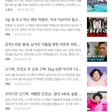
피클볼 선수 5명, 비행기 추락으로 전원 사망미국 텍사스주에서 피클
미칠 파장을 시사했습니다. 정확한 사망 경위와 배경에 대한 관심이 집
볼 대회 참가를 위해 이동하던 소형 여객기가 추락하는 비극적인 사고
중되고 있습니다. 법조계 애도 물결신종오 판사의 갑작스러운 별세 소
가 발생했습니다. 이 사고로 탑승객 5명 전원이 현장에서 목숨을 잃었
스포츠
2026.05.04
식에 법조계는 깊은 애도의 뜻을 표하고 있습니다. 동료 법관들과 법조
습니다. 희생자들은 세렌 윌슨(19), 브룩 스카이팔라(45), 스테이시
계 인사들은 그의 헌신과 노력을 기리며 추모의 메시지를 전하고 있습
헤드릭(51), 헤이든 딜라드(39)와 조종사 저스틴 글렌 애플링(37)입
니다. 안타까운 소식, 법사위..
3살 딸 두고 떠난 배우 박동빈, 아내 이상이의 절규에
니다. 최연소 희생자인 세렌 윌슨은 뛰어난 테니스 선수 출신으로,
눈물바다
비통함 속 엄수된 고 박동빈 발인식배우 박동빈의 발인식이 엄수된 가
2022년 대학 간 스포츠 리그 단체전 테니스 주 챔피언에 오르기도 했
운데, 운구차 앞에서 무너진 아내 이상이의 모습이 보는 이들의 마음을
습니다. 사고 경위 및 피클볼 인기사고는 현지 시각으로 지난달 30일
먹먹하게 했습니다. 경기 안성시 도민장례식장에서 진행된 발인식에
연예
2026.05.02
밤 11시경 발생했으며, 텍사스주 애머릴로를 출발해 뉴브런펠스로 향
서 고인의 관이 운구차로 옮겨지는 순간, 장례식장은 깊은 침묵에 잠겼
하던 세스나 421C 여객기가 화염에 휩싸인 후 산림 지역으로 추락했
습니다. 특히 아내 이상이는 남편의 관이 운구차에 실리는 장면을 지켜
습니다. 피클볼은 테..
갑작스러운 별세, 남겨진 이들을 향한 따뜻한 위로의
보다 끝내 무너져 "못 간다. 어떻게 이렇게 갈 수가 있나. 3살배기 딸
물결
갑작스러운 비보, 모두를 안타깝게 하다배우 박동빈 님이 갑작스럽게
과 우리는 어떡하라고"라며 오열했습니다. 가족들은 그런 이상이를 양
세상을 떠났다는 안타까운 소식이 전해졌습니다. 지난날, 평택시 한 식
쪽에서 부축하며 겨우 자리를 지켰습니다. 갑작스러운 비보와 남겨진
당에서 쓰러진 채 발견되어 모두에게 큰 충격을 안겼습니다. 빈소는 경
연예
2026.04.30
가족의 사연고인의 갑작스러운 비보 속에 남겨진 가족의 사연은 안타
기도 안성시 도민장례식장에 마련되었으며, 많은 이들이 고인의 마지
까움을 더했습니다. 박동빈 배우는 아내 이상이와의 사이에서 딸 지유
막 길을 배웅하기 위해 모였습니다. 갑작스러운 이별에 온라인에서는
를 두고 있으며, 최근 딸의 선천성 심..
신기루, 모친상 후 심경 고백: 5kg 감량 착각과 1.5kg
애도의 물결이 이어지고 있습니다. 사랑하는 가족을 향한 깊은 위로이
현실, 그리고 그리움
어머니를 떠나보낸 신기루의 먹먹한 심경코미디언 신기루(본명 김현
번 비보에 가장 큰 슬픔을 겪고 있을 아내 이상이 님을 향한 위로의 메
정)가 어머니를 떠나보낸 뒤 먹먹한 심경을 전했습니다. 지난 21일 자
시지가 쏟아지고 있습니다. 네티즌들은 "아내 분이 가장 힘들겠다",
신의 SNS에 "하루아침에 엄마 없는 아이가 된 현정이"로 시작하는 글
연예
2026.03.22
"삼가 고인의 명복을 빈다"와 같은 따뜻한 말들로 이상이 님을 격려하
을 올리며, 어린 시절 어머니와의 추억을 회상했습니다. "이제는 바나
며 힘든 시간을 함께 나누고 싶다는 마음을 전하고 있습니다. 어린 딸
나우유를 손에 꼭 쥐고 엄마의 화장을 기다리는 어른 현정이가 됐
을 둔 이상이 님에게 많은 응원이 ..
코미디언 신기루, 애통한 모친상…향년 68세, 슬픔 속
다"는 그녀의 말은 깊은 슬픔을 자아냅니다. 못다 한 이야기와 그리움,
빈소 지켜
갑작스러운 비보, 신기루 모친상 소식많은 이들에게 웃음을 선사해 온
그리고 감사신기루는 "엄마가 이렇게 빨리 갈 줄 몰라 하고 싶은 말도
코미디언 신기루 씨가 안타까운 모친상을 당했습니다. 신기루 씨의 모
다 못 했다"며 어머니에 대한 절절한 그리움을 드러냈습니다. 지인들
친 임영미 씨께서 지난 17일 저녁, 건강 악화로 향년 68세를 일기로
연예
2026.03.19
이 어머니가 신기루를 자랑스러워했다고 전해줘 조금은 안심이 되었