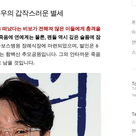
배우의 갑작스러운 별세
분
상을 떠났다는 비보가 전해져 많은 이들에게 충격을
이
죽음에 연예계는 물론, 팬들 역시 깊은 슬픔에 잠
연
 다보스병원 장례식장에 마련되었으며, 발인은 6
스
는 함백산 추모공원입니다. 그의 안타까운 죽음
 남을 것입니다.
방
To
문
To
자
Ye
수
T
스
한