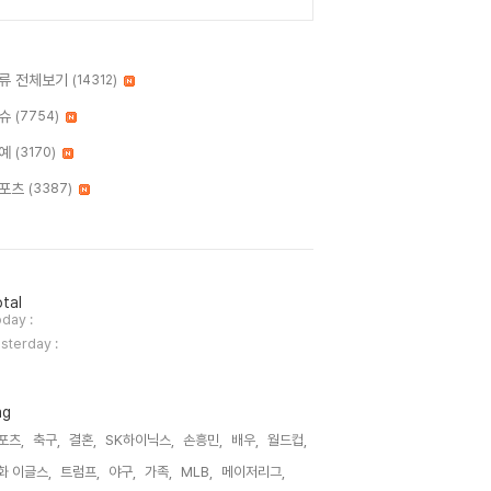
류 전체보기
(14312)
슈
(7754)
예
(3170)
포츠
(3387)
tal
day :
sterday :
ag
포츠,
축구,
결혼,
SK하이닉스,
손흥민,
배우,
월드컵,
화 이글스,
트럼프,
야구,
가족,
MLB,
메이저리그,