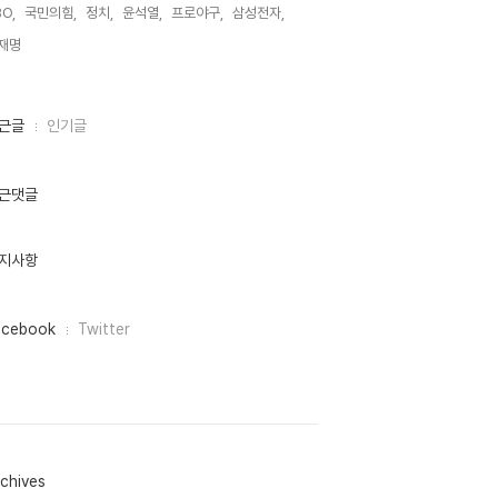
O,
국민의힘,
정치,
윤석열,
프로야구,
삼성전자,
재명,
근글
인기글
근댓글
지사항
acebook
Twitter
chives