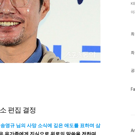
KB
이
최
최
근
글
과
인
최
기
글
공
페
F
이
스
북
트
최소 편집 결정
위
터
플
故 송영규 님의 사망 소식에 깊은 애도를 표하며 삼
러
Ar
그
은 유가족에게 진심으로 위로의 말씀을 전하며,