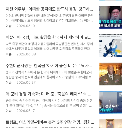
트루스소셜을 통해 이 사실을 알렸습니다. 이는 해당 지역의 평화와 안
가능성을 높이며 우리 군의 경계 피로도를 가중시킬 수 있습니다.전문
보를 증진시키기 위한 조치로 해석됩니다. 해협 개방 시 예상되는 경제
가들은 북한이 기존 분계선을 남쪽으로..
이란 외무부, '어떠한 공격에도 반드시 응징' 경고하며
적 효과합의 서명 직후 해협이 개방되면 기뢰 제거 작업이 시작될 것이
긴장 고조
이란의 군사적 위협에 대한 배경 분석이란 외무부가 최근 어떠한 공격
라고 트럼프 대통령은 설명했습니다. 이를 통해 석유 운송이 재개되어
이나 위협에도 반드시 응징할 것이라고 강력히 경고했습니다. 이는 중
해당 지역과 전 세계에 긍정적인 영향을 미칠 것으로 기대됩니다. 이는
동 지역의 지정학적 긴장이 더욱 고조될 수 있음을 시사합니다. 해당
이슈
2026.06.10
국제 유가 안정에도 기여할 수 있습니다. 트럼프 대통령의 합의에 대한
발언은 이란의 군사적 대응 의지를 분명히 보여주는 것으로 해석됩니
기대감트럼프 대통령은 이번 합의가 지역 전체에 평화와 안보를 가져
다. 국제 사회의 대응 및 전망국제 사회는 이란의 이러한 발언에 대해
올 것이라고 강조했습니다...
이탈리아 국방, 나토 확장을 한국까지 제안하며 글로
예의주시하고 있습니다. 각국은 상황을 면밀히 주시하며 외교적 해결
벌 안보 재편 촉구
나토 확장 제안의 배경과 이유이탈리아 국방장관은 변화된 세계 정세
방안을 모색할 것으로 예상됩니다. 향후 이란의 구체적인 행동에 따라
속에서 나토가 유럽과 북미를 넘어 새로운 회원국을 모색해야 한다고
국제 정세가 크게 요동칠 수 있습니다. 향후 군사적 긴장 완화 방안이
주장했습니다. 과거 일부 지역의 안정을 위해 결성되었던 나토는 이제
이슈
2026.06.08
란의 군사적 위협 발언은 역내 안정을 해칠 수 있는 중대한 사안입니
전 세계에 안전을 제공할 수 있는 조직으로 발전해야 한다고 강조했습
다. 관련국들은 대화와 협력을 통해 긴장을 완화하고 평화적인 해결책
니다. '북반구 엘리트'의 클럽으로 남아서는 안 된다는 점을 분명히 했
을 찾는 데 집중해야 합니다. 이..
주한미군사령관, 한국을 '아시아 중심 비수'로 묘사하
습니다. 구체적인 확장 방안 및 유럽 안보 강화이탈리아 국방장관은 호
며 중국 견제 전략 강조
중국의 전략적 시각에서 본 한국의 위치제이비어 브런슨 주한미군사
주, 브라질, 인도, 일본, 한국 등 비유럽 국가들을 나토의 새로운 회원
령관은 중국의 전략적 관점에서 한국이 아시아 중심의 '비수'처럼 보일
국으로 고려해야 한다고 제안했습니다. 또한, 유럽연합 회원국과 영국,
것이라고 분석했습니다. 이는 중국이 동부 해안에서 바라볼 때 한국이
이슈
2026.05.27
노르웨이, 튀르키예, 우크라이나 등 유럽 국가들이 참여하는 새로운 유
전략적 요충지에 자리하고 있음을 시사합니다. 브런슨 사령관의 발언
럽 방위동맹 창설을 주장했습니다. 이는 미국 주도의 나토 외에 유럽
은 한국의 지정학적 중요성과 함께 중국의 경계심을 반영하는 것으로
주도의 방위 체계를 구축하..
핵 군비 경쟁 가속화: 미·러·중, '죽음의 레이스' 속 붕
해석됩니다. 한미동맹의 대중국 견제 역할과 협력 강화브런슨 사령관
괴 위기 맞은 핵 억제 체제
중동 전쟁 속 가려진 핵 군비 경쟁의 서막전 세계의 시선이 중동 전쟁
은 한미동맹의 대중국 견제 역할을 지속적으로 강조해왔습니다. 특히,
에 쏠려 있지만, 미국, 러시아, 중국을 중심으로 한 핵 군비 경쟁이 치
'동맹 현대화'라는 표제어 아래 한미 간 협력을 강화하고 있습니다. 최
열하게 전개되고 있습니다. 각국은 변화된 안보 환경 속에서 '각자도
이슈
2026.05.17
근에는 삼성과의 협력을 통해 통신망의 안정성을 확보하는 클라우드
생'의 길을 택하며 수십 년간 유지되어 온 핵 억제 체제가 붕괴 위기에
인프라 개발을 추진하고 있습니다. 이는 유사시에도 동맹국 간의 원활
직면했습니다. 러시아의 신형 ICBM 시험 발사 성공과 미래 무기 개발
한 소통을 보장하기 위한 조치입니다. ..
트럼프, 이스라엘-레바논 휴전 3주 연장 전망…평화
러시아는 최근 핵탄두 10여 개를 탑재할 수 있는 신형 대륙간탄도미사
위한 역사적 발걸음