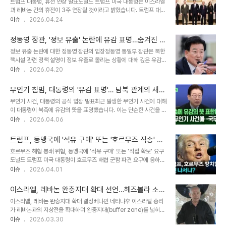
트럼프 대통령, 휴전 연장 발표도널드 트럼프 미국 대통령은 이스라엘
일(ICBM) 시험 발사에 성공했다고 발표했습니다. 이 미사일은 3만 5
과 레바논 간의 휴전이 3주 연장될 것이라고 밝혔습니다. 트럼프 대통
천km 이상의 사거리와 두 배 향상된 정확도를 자랑하며, 미래의 어떠
령은 소셜미디어 트루스소셜을 통해 직접 백악관 집무실에서 이스라
이슈
2026.04.24
한 방공망도 뚫을 수 있다고 강조했습니다. 또한, 소형 핵 추진 수중 드
엘과 레바논 고위급 대표들과의 회담을 주재했다고 전했습니다. 이는
론 '포세이돈'과 지구 범위 순항 미사일 '부레베스트니크' 개발이 마무
지난 14일 워싱턴DC에서 열린 33년 만의 첫 고위급 회담 이후 9일
리 단계에 ..
정동영 장관, '정보 유출' 논란에 유감 표명…숨겨진 의
만에 이루어진 두 번째 회담입니다. 평화 중재 노력의 진전이번 회담은
혹 제기
정보 유출 논란에 대한 정동영 장관의 입장정동영 통일부 장관은 북한
매우 성공적으로 진행되었으며, 미국은 레바논이 헤즈볼라로부터 스
핵시설 관련 정책 설명이 정보 유출로 몰리는 상황에 대해 깊은 유감을
스로를 보호할 수 있도록 지원할 것이라고 트럼프 대통령은 강조했습
표했습니다. 장관은 북핵 문제의 심각성을 알리기 위한 정책 설명이었
이슈
2026.04.20
니다. 회담에는 JD 밴스 부통령, 마코 루비오 국무장관, 마이크 허커
음에도 불구하고 이러한 오해가 발생한 점을 안타까워했습니다. 이는
비 주이스라엘 대사, 미셀 이사 주레바논 대사 등 미국 측 고위 당국자
단순히 정책 발표를 넘어, 국가 안보와 관련된 민감한 사안을 다루는
들이 중재 역할로 참여하여 평화적인 ..
무인기 침범, 대통령의 '유감 표명'… 남북 관계의 새로
과정에서 발생한 소통의 문제를 드러냅니다. 공개된 정보와 '느닷없는'
운 국면?
무인기 사건, 대통령의 공식 입장 발표최근 발생한 무인기 사건에 대해
문제 제기정 장관은 구성 지역이 핵시설 소재지로 지목된 것은 과거 미
이 대통령이 북측에 유감의 뜻을 표명했습니다. 이는 단순한 사건을 넘
국의 싱크탱크 보고서와 국내 언론 보도를 통해 이미 알려진 사실이라
어 남북 관계에 미칠 파장에 대한 깊은 고민을 담고 있습니다. 이번 발
이슈
2026.04.06
고 강조했습니다. 또한, 지난해 인사청문회에서도 해당 내용을 언급했
표는 향후 남북 대화의 물꼬를 틀 수 있는 중요한 계기가 될 수 있습니
음에도 불구하고 아무런 문제가 제기되지 않았던 점을 지적하며, 아홉
다. 엇갈리는 남북 관계, 평화의 길은?이번 유감 표명은 경색된 남북
달이 지난 시점에서 갑자기 이 ..
트럼프, 동맹국에 '석유 구매' 또는 '호르무즈 직송' 압
관계 속에서 평화적인 해결을 모색하려는 의지로 해석됩니다. 하지만
박: 프랑스까지 저격
호르무즈 해협 봉쇄 위협, 동맹국에 '석유 구매' 또는 '직접 확보' 요구
북측의 반응에 따라 상황은 달라질 수 있으며, 앞으로의 남북 관계는
도널드 트럼프 미국 대통령이 호르무즈 해협 군함 파견 요구에 응하지
더욱 복잡한 양상을 띨 것으로 예상됩니다. 우리는 이 사건을 통해 긴
않는 동맹국들을 향해 미국에서 석유를 사거나 호르무즈 해협에서 직
이슈
2026.04.01
장 완화와 상호 신뢰 구축의 중요성을 다시 한번 깨닫게 됩니다. 국민
접 가져가라고 압박했습니다. 트럼프 대통령은 사회관계망서비스
들의 시선, 안보 불안감 증폭무인기 사건은 국민들의 안보 불안감을 증
(SNS) 트루스소셜에 올린 글에서 "호르무즈 해협 때문에 항공유를 구
폭시키는 계기가 ..
이스라엘, 레바논 완충지대 확대 선언…헤즈볼라 소탕
하지 못하고 있는 모든 국가들, 가령 이란 (지도부) 참수에 참여하길
작전 강화
이스라엘, 레바논 완충지대 확대 결정베냐민 네타냐후 이스라엘 총리
거부했던 영국 같은 나라들에 제안을 하나 하겠다"며 "첫째, 미국에서
가 레바논과의 지상전을 확대하며 완충지대(buffer zone)를 넓히라
사 가라. 우리에게는 충분히 많다"고 밝혔습니다. 이어 "둘째, 뒤늦은
고 지시했습니다. 이는 헤즈볼라의 침공 위협을 완전히 제거하고 대전
이슈
2026.03.30
용기라도 내서 (호르무즈) 해협으로 가라. 그리고 그것을(석유를) 가져