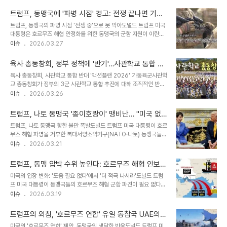
차 미사일 공격을 국경에서 멀리 떨어뜨리기 위한 조치입니다. 네타냐
가라"라고 말했습니다. 그는 "당신들은 스스로 싸우는 법을 배우기 시
후 총리는 '적진 깊숙한 곳에 3개의 안보 구역을 만들었다'고 밝히며,
작해야 한다"면서 "당신들이 ..
트럼프, 동맹국에 '파병 시점' 경고: 전쟁 끝나면 기억
안보 개념의 변화를 강조했습니다. 완충지대는 적 공격을 조기에 탐지
하겠다
트럼프, 동맹국의 파병 시점 '전쟁 중'으로 못 박아도널드 트럼프 미국
하고 침투를 지연시키는 구역으로, 일반적으로 자국 접경 지역의 안보
대통령은 호르무즈 해협 안정화를 위한 동맹국의 군함 지원이 이란과
위협 해소를 위해 적국 영토를 선제 점령할 때 사용됩니다. 이는 레바
의 전쟁이 끝나기 전에 이루어져야 한다고 주장했습니다. 그는 이란과
이슈
2026.03.27
논, 시리아, 가자지구 주변의 완충지대를 의미하는 것으로 해석됩니다.
의 전쟁을 지원하지 않는 동맹국들에 대해 '기억하겠다'고 여러 차례
네타냐후, '북부 상황 근본적으로 바꿀 것'네타냐후 총리는 헤즈볼라의
강조하며 압박했습니다. 이는 동맹국들이 전쟁이 끝난 후에 개입하려
로켓 발사 역량 제거 방안..
육사 총동창회, 정부 정책에 '반기'…사관학교 통합 저
는 움직임에 대한 불쾌감을 드러낸 것입니다. NATO 향한 불만 토로,
지 총력전
육사 총동창회, 사관학교 통합 반대 '액션플랜 2026' 가동육군사관학
'우리를 구하러 오지 않았다'트럼프 대통령은 백악관 각료회의에서
교 총동창회가 정부의 3군 사관학교 통합 추진에 대해 조직적인 반대
NATO에 대해 "절대적으로 아무것도 하지 않았기 때문에 매우 실망
운동에 돌입했습니다. 지난 24일 박판준 총동창회장 주관 기수별 간
이슈
2026.03.26
했다"고 불쾌감을 드러냈습니다. 그는 "그들은 우리를 구하러 오지 않
담회에서는 통합 저지를 위한 '액션플랜 2026' 수립 사실을 공지하고
았다. 이제 와서 이란이 전멸하니 그들은 돕고 싶다고 한다"며, 일부
회람했습니다. 이 계획에는 대책위원회를 중심으로 주 1회 회의를 열
국가들이 전쟁이 끝난 후에 개입하..
트럼프, 나토 동맹국 '종이호랑이' 맹비난… "미국 없
어 다각적인 대책을 마련하는 방안이 담겨 있습니다. 이는 과거 12·3
인 무용지물"
트럼프, 나토 동맹국 향한 불만 폭발도널드 트럼프 미국 대통령이 호르
불법 비상계엄 사태에 모교 출신들이 핵심 세력으로 가담했음에도 침
무즈 해협 파병을 거부한 북대서양조약기구(NATO·나토) 동맹국들을
묵했던 육사 총동창회가 기득권 유지를 위해 정부 정책에 반기를 든 것
향해 '종이호랑이'라 칭하며 거세게 비판했습니다. 트럼프 대통령은 자
이슈
2026.03.21
으로 해석됩니다. 대국민 성명, 국회 세미나 등 다각적 대응 예고육사
신의 SNS를 통해 "미국이 없다면 나토는 종이호랑이"라며, 동맹국들
총동창회는 구체적인 행동 계획으로 다음 달 4일 김종환 전 합참의장
이 이란 핵 저지를 위한 싸움에 동참하길 원하지 않았다고 지적했습니
을 중심으로 안규백 국방부..
트럼프, 동맹 압박 수위 높인다: 호르무즈 해협 안보,
다. 그는 군사적 승리를 거둔 상황에서도 위험이 거의 없음에도 불구하
더 이상 미국만의 몫 아니다?
미국의 입장 변화: '도움 필요 없다'에서 '더 적극 나서라'도널드 트럼
고 도움을 주길 꺼리는 동맹국들을 '겁쟁이'라고 칭하며 불만을 표출했
프 미국 대통령이 동맹국들의 호르무즈 해협 군함 파견이 필요 없다고
습니다. 고유가 불만 속 '나 몰라라' 태도 비판트럼프 대통령은 동맹국
말한 지 하루 만에 백악관은 동맹국들이 더 적극적으로 나설 것을 촉구
이슈
2026.03.19
들이 높은 유가에 대해서는 불평하면서도, 고유가의 유일한 원인인 호
했습니다. 캐럴라인 레빗 백악관 대변인은 유럽과 아랍 지역 동맹국들
르무즈 해협의 안보 확보에는 나서지 않는 태도를 비판했습니다. 이는
과 계속 대화할 것이며, 이들이 더 적극적으로 나서줄 것을 촉구한다고
유럽 주요국과 일본 등이 호르..
트럼프의 외침, '호르무즈 연합' 유일 동참국 UAE의
밝혔습니다. 이는 이전 트럼프 대통령의 나토, 유럽, 한국, 일본, 호주
속내는?
미국의 '호르무즈 연합' 제안, 동맹국의 냉담한 반응도널드 트럼프 미