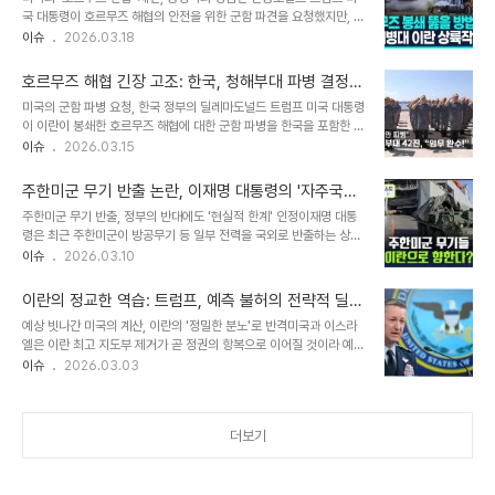
등의 도움이 필요 없다는 입장과는 상반되는 모습입니다. 이러한 입장
국 대통령이 호르무즈 해협의 안전을 위한 군함 파견을 요청했지만, 북
변화는 향후 한국에 대한 압박으로 이어질 가능성이 있습니다. 트럼프
대서양조약기구(나토·NATO)를 포함한 동맹국들은 사실상 거부 의사
이슈
2026.03.18
대통령의 압박 메시지 분석트럼프 대통령은 자신의 소셜 미디어인 트
를 밝혔습니다. 트럼프 대통령은 이에 대해 '도움은 필요 없다'며 불만
루스소셜을 통해 동맹국들의 적극적인 참여를 압박하는 메시지를 연
과 실망감을 표출했습니다. 그는 SNS를 통해 '미국은 대부분의 나토
이어 날렸습니다. 그는 테러..
호르무즈 해협 긴장 고조: 한국, 청해부대 파병 결정의
동맹국으로부터 테러리스트 정권인 이란에 대한 우리의 군사작전에
무게
미국의 군함 파병 요청, 한국 정부의 딜레마도널드 트럼프 미국 대통령
관여하고 싶지 않다는 통보를 받았다'며, '우리는 그들을 보호하겠지만
이 이란이 봉쇄한 호르무즈 해협에 대한 군함 파병을 한국을 포함한 5
그들은 우리를 위해, 특히 필요한 시점에 아무것도 하지 않을 것'이라
개국에 공개적으로 요청하면서 한국 정부의 고민이 깊어지고 있습니
이슈
2026.03.15
고 비판했습니다. 또한, 일본, 호주, 한국 등에게도 마찬가지로 도움을
다. 외교부는 공식적인 파병 요청이 없었다고 밝혔으나, 트럼프 대통령
필요로 하지 않는다고 강조하며, '전 세계에서 가장 강력한 국가인 미
의 공개적인 요구로 상황은 급변했습니다. 이는 중동 지역의 지정학적
합중국의 대통령으로서 말하건대..
주한미군 무기 반출 논란, 이재명 대통령의 '자주국방'
긴장 속에서 한국의 외교적 입지를 시험대에 올리고 있습니다. 청해부
강조 메시지
주한미군 무기 반출, 정부의 반대에도 '현실적 한계' 인정이재명 대통
대 파병, 초미의 관심사로 떠오르다호르무즈 해협에 고립된 우리 선박
령은 최근 주한미군이 방공무기 등 일부 전력을 국외로 반출하는 상황
들의 안전 확보를 위해 인근 아덴만에서 활동 중인 청해부대의 파병 여
에 대해 정부의 반대에도 불구하고 전적으로 관철하기 어려운 현실적
이슈
2026.03.10
부가 최대 관심사로 떠올랐습니다. 트럼프 대통령은 소셜미디어를 통
인 한계가 있음을 인정했습니다. 대통령은 한반도의 안정과 평화를 위
해 한국을 포함한 5개국에 함정 파견을 촉구하며, 해협의 안전 유지에
해 주한미군 역할의 중요성을 강조하면서도, 자국의 군사적 필요에 따
동참할 것을 요구했습니다. 이는 국제 ..
이란의 정교한 역습: 트럼프, 예측 불허의 전략적 딜레
른 무기 반출에 대해 정부가 반대 의사를 표명했으나 이를 관철시키지
마에 빠지다
예상 빗나간 미국의 계산, 이란의 '정밀한 분노'로 반격미국과 이스라
못하는 상황임을 밝혔습니다. 이는 국제 정세 속에서 국가 안보와 관련
엘은 이란 최고 지도부 제거가 곧 정권의 항복으로 이어질 것이라 예상
된 복잡한 딜레마를 보여줍니다. 자주국방의 중요성, 압도적인 군사력
했지만, 이는 초기부터 완전히 빗나갔습니다. 이란은 예상치를 뛰어넘
이슈
2026.03.03
과 국방비 지출 강조이 대통령은 주한미군 전력의 국외 반출이 대북 억
는 '정밀한 분노'로 반격하며 트럼프 행정부를 전략적 딜레마에 빠뜨렸
지 전략에 심각한 장애를 초래하지 않는다고 진단하며 자주국방의 필
습니다. 이란은 하메네이 사후를 대비한 다층적 후계 체제를 즉각 가동
요성을 역설했습니다. 대한민국 군사력과 국..
하며 전열을 정비했습니다. 시아파의 순교 정신과 반미 정서가 결합하
더보기
며 '체제 전복' 대신 '체제 존속을 위한 결집'으로 이어졌습니다. 걸프
전역 동시 타격, 이란의 '실전 보복' 준비된 대응미국과 이스라엘의 기
대와 달리, 이란은 걸프 전역의 미군 기지를 동시에 타격하는 전례 없