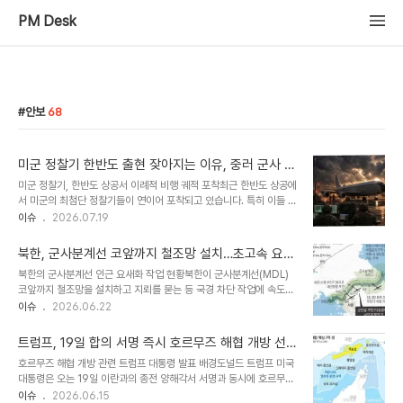
PM Desk
안보
68
미군 정찰기 한반도 출현 잦아지는 이유, 중러 군사 동
향 감시 강화
미군 정찰기, 한반도 상공서 이례적 비행 궤적 포착최근 한반도 상공에
서 미군의 최첨단 정찰기들이 연이어 포착되고 있습니다. 특히 이들 정
찰기의 비행 궤적이 이례적이어서 다양한 해석이 나오고 있습니다. 이
이슈
2026.07.19
러한 동향은 한반도 일대의 군사적 긴장감이 높아지고 있음을 시사합
니다. 중러 연합 훈련 감시 목적, 작전 반경 확대 분석미 육군의 차세대
북한, 군사분계선 코앞까지 철조망 설치…초고속 요새
정찰기 아레스는 한반도를 여러 차례 횡단하며 서해상까지 진출했습
화 작업 진행 중
북한의 군사분계선 인근 요새화 작업 현황북한이 군사분계선(MDL)
니다. 이는 중국과 러시아가 해상에서 연합 훈련을 실시한 시기와 맞물
코앞까지 철조망을 설치하고 지뢰를 묻는 등 국경 차단 작업에 속도를
려, 미국이 한반도를 근거지로 중러의 밀착 동향을 정찰했다는 해석이
내고 있습니다.최근 북한군은 서부, 중부, 동부 전선에 걸쳐 MDL 이
이슈
2026.06.22
가능합니다. 아레스의 작전 반경이 중국 인근 해역까지 확대된 것은 이
북 100미터 안쪽 구역까지 철조망을 설치한 것으로 파악되었습니
례적인 상황입니다. 미 해군 트라이튼도 한반도 영공 전개, 감시 강화
다.MDL에서 철조망까지의 거리가 80~90미터에 불과한 구간도 존
추세이러한 가운데 미 해군..
트럼프, 19일 합의 서명 즉시 호르무즈 해협 개방 선
재하며, 지뢰 매설을 위한 불모화 작업은 MDL 바로 앞 5~10미터 구
언
호르무즈 해협 개방 관련 트럼프 대통령 발표 배경도널드 트럼프 미국
간까지 완료된 상태입니다. 북한의 요새화 작업 의도 및 우리 군의 대
대통령은 오는 19일 이란과의 종전 양해각서 서명과 동시에 호르무즈
응북한은 철조망 뒤편으로 차량 이동이 가능한 전술 도로까지 구축하
해협이 개방될 것이라고 발표했습니다. 트럼프 대통령은 소셜미디어
이슈
2026.06.15
며 경계 병력의 감시 활동 반경을 넓히고 있습니다.이는 우발적 충돌