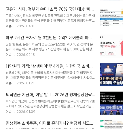
하위 70% 국민이 대상입니다. 어업인과 같이 기름값 영향이 큰 지역
다. 나머지 일반 국민을 포함한 2차 신청은 5월 18일부터 7월 3일까
이나 계층에 더 많은 지원이 이루어질 예정입니다. '모르면 못 받고 안
지입니다. 온라..
고유가 시대, 정부가 쏜다! 소득 70% 국민 대상 '피해
쓰면 사라지는' 지원금이므로 꼼꼼히 확인해야 합니다. 지원금 수령 대
지원금' 27일부터 지급
고유가 시대, 정부의 따뜻한 손길중동 전쟁의 여파로 치솟는 유가로 어
상 및 금액 상세 안내기초생활수급자는 1인당 55만 원, 차상위계층
려움을 겪는 국민들의 민생 안정을 위해 정부가 '고유가 피해지원금'
및 한부모 가족은 1인당 45만 원을 지급받습니다. 또한, 비수도권 및
지급을 결정했습니다. 오는 27일부터 순차적으로 지급될 예정이며,
이슈
2026.04.11
농어촌 등 인구 감소 지역 거주자에게는 5만 원이 추가로 지원됩니다.
이는 고유가로 인한 경제적 부담을 덜어주기 위한 정부의 적극적인 지
수도권 거주자는 10만 원, 인구 감소 지역은 최대 25만 원을 받을 수
원 정책입니다. 누가, 얼마나 받게 되나요?지원 대상은 소득 하위
있습니다. ..
하루 2시간 투자로 월 3천만원 수익? 에이블리 파트
70%에 해당하는 국민입니다. 특히 기초생활수급자 등 취약계층에게
너스의 놀라운 성공 비결!
꿈을 현실로, 문봄이 대표의 성공 스토리쇼핑몰 MD 10년 경력의 문
는 최대 60만 원이 지급되며, 일반 국민의 경우 거주 지역에 따라 10
봄이 대표는 퇴사 후 하루 평균 2시간만 투자해 월 3000만원 이상의
만 원에서 25만 원까지 차등 지급됩니다. 이는 경제적 어려움에 처한
매출을 올리는 놀라운 성과를 달성했습니다. 사무실, 직원, 재고 부담
이슈
2026.02.18
이들에게 실질적인 도움을 제공하기 위한 맞춤형 지원입니다. 신청 방
없이 집에서 시작한 그녀의 성공 비결은 바로 스타일커머스 플랫폼 에
법과 기간, 놓치지 마세요!취약계층을 위한 1차 신청은 4월 27일부터
이블리의 '에이블리 파트너스' 솔루션에 있었습니다. 상품 선별과 촬
시작되며, 일반 대상자는..
11만원의 기적: '상생페이백' 4개월, 대한민국 소비를
영, 업로드에만 집중하면 물류, 배송, CS까지 에이블리가 대행해주어
깨우다!
상생페이백, 대한민국 소비를 부활시키다소상공인을 위한 따뜻한 지
시간과 비용 부담을 획기적으로 줄일 수 있습니다. 사업자 등록 없이도
원, 그리고 국민들의 적극적인 참여로 이루어진 '상생페이백' 사업이
누구나 쉽게 시작할 수 있다는 점이 매력적입니다. 물류·CS 부담 제
성공적으로 마무리되었습니다. 중소벤처기업부의 주도로 시행된 이
이슈
2026.01.21
로! 상품 소싱에만 집중하세요현장에서 가장 큰 부담은 물류와 고객 응
사업은 지난해 9월부터 12월까지, 4개월 동안 위축된 소비 심리를 되
대였습니다. 상품이 팔리기 시작하면 이 부분에 매달려야 했죠. 하지만
살리고 소상공인에게 활력을 불어넣는 데 기여했습니다. 1564만 명
에이블리 파트너스는 ..
퇴직연금 기금화, 이달 발표…2026년 경제성장전략,
의 참여, 소비 회복을 이끌다2025년 9월 15일부터 접수를 시작한
당정 협의 결과는?
퇴직연금 기금화, 긍정적 변화를 예고하다더불어민주당과 정부가 7일
상생페이백은 12월 31일까지 총 1564만 명이 신청하며 뜨거운 호응
국회에서 2026년 경제성장전략 당정협의회를 열고 퇴직연금 기금화
을 얻었습니다. 이는 만 19세 이상 국민 3명 중 1명 이상이 참여한 셈
방안을 논의했습니다. 이는 퇴직연금의 수익률을 높이고, 근로자들의
이슈
2026.01.09
으로, 그만큼 많은 국민들이 이 사업에 대한 기대와 관심을 가지고 있
노후를 더욱 든든하게 보장하기 위한 중요한 발걸음입니다. 퇴직연금
었다는 것을 보여줍니다. 1170만 명의 혜택, 1인당 평균 11만원의 페
기금화는 근로자 개인이 개별 금융회사의 금융상품을 골라 운용하는
이백12월 소비증가..
민생회복 소비쿠폰, 어디로 흘러가나? 현금화 시도부
기존 방식을 국민연금처럼 연금공단 등에 적립하고 공단이 운용사를
터 피부과 시술까지