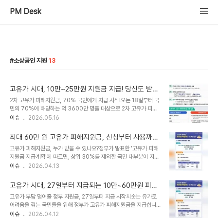
PM Desk
소상공인 지원
13
고유가 시대, 10만~25만원 지원금 지급! 당신도 받을
수 있나요?
2차 고유가 피해지원금, 70% 국민에게 지급 시작!오는 18일부터 국
민의 70%에 해당하는 약 3600만 명을 대상으로 2차 고유가 피해
지원금 지급이 시작됩니다. 지급액은 거주 지역에 따라 1인당 10만 원
이슈
2026.05.16
에서 최대 25만 원까지 차등 지급됩니다. 수도권 주민은 10만 원, 비
수도권 주민은 15만 원, 인구감소지역 중 우대지원지역은 20만 원,
최대 60만 원 고유가 피해지원금, 신청부터 사용까지
특별지원지역은 25만 원을 받게 됩니다. 이는 고유가로 인한 가계 부
완벽 가이드
고유가 피해지원금, 누가 받을 수 있나요?정부가 발표한 '고유가 피해
담을 완화하기 위한 정부의 노력의 일환입니다. 나는 받을 수 있을까?
지원금 지급계획'에 따르면, 상위 30%를 제외한 국민 대부분이 지원
소득 하위 70% 기준 상세 안내이번 2차 지급 대상은 소득 하위
대상입니다. 기초생활수급자는 55만 원, 차상위계층 및 한부모가족은
이슈
2026.04.13
70% 국민입니다. 정부는 3월 30일 기준 주민등록표상 동일 세대
45만 원을 받을 수 있습니다. 여기에 비수도권 또는 인구감소지역 거
등재자를 하나의 가구로 보고, 3월 건강보험료 본인부담금 합산액을
주 시 5만 원이 추가되어 최대 60만 원까지 지원됩니다. 소득 하위
기준으로 지급 여부를..
고유가 시대, 27일부터 지급되는 10만~60만원 피해
70% 일반 국민은 거주 지역에 따라 10만 원에서 최대 25만 원까지
지원금, 놓치지 마세요!
고유가 부담 덜어줄 정부 지원금, 27일부터 지급 시작치솟는 유가로
차등 지급됩니다. 신청 방법과 기간, 놓치지 마세요!지원금 신청은 1차
어려움을 겪는 국민들을 위해 정부가 고유가 피해지원금을 지급합니
와 2차로 나뉘어 진행됩니다. 1차 지급 대상인 기초생활수급자, 차상
다. 1인당 10만 원에서 최대 60만 원까지 받을 수 있으며, 소득 기준
이슈
2026.04.12
위계층, 한부모가족은 4월 27일부터 5월 8일까지 신청할 수 있습니