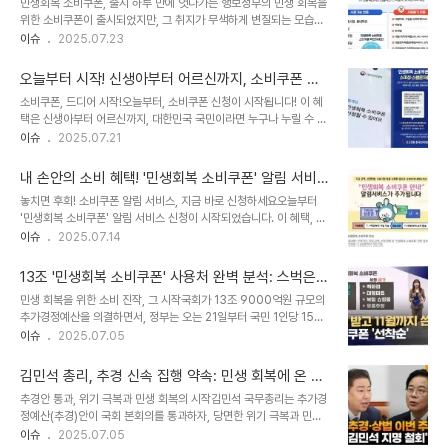
민생회복 소비쿠폰, 출시 하루 만에 엇나가는 행보정부의 민생 회복을
선정해 운용하도록 바꾸는 것이다. 퇴직연금 기금화, 이달 중 발표를
위한 소비쿠폰이 출시되었지만, 그 취지가 무색하게 변질되는 모습이
목표로당정은 이르면 이달 중 퇴직연금 기금화 방안을 발표할 예정입
나타나고 있습니다. 쿠폰이 현금화되거나, 피부과 시술에 사용되는 등
이슈
2025.07.23
니다. 한정애 정책위의장은 협의회 종료 후 브리핑에서 "퇴직연금 기
당초 의도와는 다른 방향으로 흘러가고 있다는 지적이 제기되고 있습
금화에 관한 별도 실무 당정협의회, 고위당정협의회를 1월 중 열 예
니다. 중고거래 플랫폼과 피부과, 소비쿠폰의 변질된 사용온라인 중고
정"이라고 밝히며, "속도감 있게 추진했으면 좋겠..
오늘부터 시작! 신생아부터 어르신까지, 소비쿠폰 혜
거래 플랫폼에서는 소비쿠폰을 현금화하려는 시도가 포착되었습니다.
택 놓치지 마세요
소비쿠폰, 드디어 시작!오늘부터, 소비쿠폰 신청이 시작됩니다! 이 혜
15만원 상당의 선불카드를 13만원에 판매하는 방식으로, 차액을 손해
택은 신생아부터 어르신까지, 대한민국 국민이라면 누구나 누릴 수 있
보더라도 현금을 확보하려는 움직임입니다. 또한, 일부 피부과에서는
는 기회입니다. 소비 진작을 통해 민생 경제를 회복하겠다는 정부의 강
이슈
2025.07.21
'소비쿠폰 사용 가능'을 홍보하며 보톡스, 필러 등 미용 시술을 적극적
력한 의지를 엿볼 수 있습니다. 이 쿠폰은 지역 경제 활성화에도 기여
으로 권장하고 있습니다. 이는 소비쿠폰의 본래 취지를 벗어난 행위로
할 것으로 기대되며, 특히 소상공인들에게 큰 힘이 될 것입니다. 지금
비판받고 있습니다. 소비쿠폰 사..
내 손안의 소비 혜택! '민생회복 소비쿠폰' 알림 서비스
바로 신청 방법을 확인하고, 혜택을 놓치지 마세요! 꼼꼼하게 챙겨서
신청 방법 & 꿀팁 대방출
놓치면 후회! 소비쿠폰 알림 서비스, 지금 바로 신청하세요오늘부터
알뜰한 소비 생활을 시작해 보세요. 신청 자격 및 지급액이번 소비쿠폰
'민생회복 소비쿠폰' 알림 서비스 신청이 시작되었습니다. 이 혜택, 놓
은 1인당 15만 원에서 최대 55만 원까지 차등 지급됩니다. 지급 대상
치면 너무 아깝겠죠? 지금 바로 신청해서 알뜰하게 챙겨가세요! 알림
이슈
2025.07.14
은 출생 신고를 마친 신생아부터 대한민국 국민이라면 누구나 해당됩
서비스, 어떻게 신청하나요?행정안전부에 따르면 '국민비서'를 통해
니다. 특히, 지난달 18일 이후 태어난 신생아도 9월 12일까지 출생 신
신청하면 지급 금액 등 소비쿠폰 안내 알림을 받을 수 있습니다. 카카
고를 완료하면 소비쿠폰..
13조 '민생회복 소비쿠폰' 사용처 완벽 분석: 스벅은
오톡, 네이버 앱, 토스, 금융 앱 등 17개 모바일 앱 또는 국민비서 홈페
안 돼도 교촌은 된다?
민생 회복을 위한 소비 진작, 그 시작국회가 13조 9000억원 규모의
이지를 통해 국민비서에 가입한 뒤 소비쿠폰 안내 서비스를 선택하면
추가경정예산을 의결하면서, 정부는 오는 21일부터 국민 1인당 15만
됩니다. 알림 서비스 신청 후, 무엇을 확인할 수 있나요?서비스 신청이
~45만원 상당의 소비쿠폰을 지급할 계획입니다. 이는 침체된 민생 경
이슈
2025.07.05
완료되면 국민비서는 지급 신청 이틀 전인 19일 지급금액과 신청 기간
제에 활력을 불어넣고, 소상공인과 자영업자를 지원하기 위한 중요한
·방법, 사용기한, 이의 신청에 따른 변경 금액 및 대상자 정보 등을 제
발걸음입니다. 소비쿠폰, 어디서 어떻게 사용할 수 있을까?소비쿠폰은
공합니다. ..
김민석 총리, 추경 신속 집행 약속: 민생 회복에 온 힘
주소지 관할 지방자치단체 내에서 사용할 수 있으며, 신용·체크카드 또
을 쏟다
추경안 통과, 위기 극복과 민생 회복의 시작김민석 국무총리는 추가경
는 선불카드로 지급받은 경우 연매출액 30억원 이하 소상공인 사업장
정예산(추경)안이 국회 본회의를 통과하자, 당면한 위기 극복과 민생
에서 사용 가능합니다. 이는 지역 경제 활성화에 기여하고, 소비자들이
회복에 전력을 다하겠다는 의지를 밝혔다. 김 총리는 국회 통과에 대한
이슈
2025.07.05
실질적인 혜택을 누릴 수 있도록 설계되었습니다. 사용 가능한 업종,