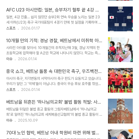
이끄는 돌풍의 팀 베트남까지 등장했다. 이 맞대결마저 패하면 이민성
가 '부정선거'와 연관이 있다는 황당한 음모론을 제기합니다. 이들은
호의 미래는 더 불투명하다. 베트남전, 3~4위전의 중요성한국 U-23
21대 총선 당시 민주당이 1..
AFC U23 아시안컵: 일본, 승부차기 혈투 끝 4강 진
축구대표팀은 오는 24일 0시(한국시간) 사우디아라비아 제다에 있는
출! '김상식 매직' 베트남, 4연승 질주!
일본, 4강 진출… 쉽지 않았던 승부2회 연속 우승을 노리는 일본 23
킹 압둘라 스포츠 시티 홀 스타디움에서 김상식 감독이 이끄는 베트남
세 이하(U23) 축구 국가대표팀이 4경기 만에 첫 실점을 기록하며 승
과 2026 아시아축구연맹(AFC) U-23 아시안컵 3~4위전을 갖는
부차기 끝에 가까스로 4강에 올랐다. '디펜딩 챔피언' 일본은 16일 요
스포츠
2026.01.17
다. 굴욕적인 한일전 패배와 그 의미이민성호는 앞서 20일 열린 일본
르단과 2026 AFC U23 아시안컵 8강전에서 약점을 노출하며 승부
과의 한일전 준결승에서 0-1로 패하며 2020년 대회 이후 6년 만의
차기 4-2 진땀승을 거두고 4강에 올랐다. 요르단, 일본에 맞선 저력
결승 진출에..
10개월 만의 기적: 경남 경찰, 베트남에서 미취학 아
베트남에 밀려 조 2위로 8강에 오른 요르단은 '최강'으로 꼽히던 일본
동 안전 확인! 👏
사라진 아이를 찾아서: 10개월간의 추적지난해 3월, 경남 지역의 한
을 상대로 점유율은 내주면서도 탄탄한 수비 조직력과 기민한 역습으
초등학교에 입학해야 할 A군은 학교에 나타나지 않았다. 학교는 즉시
로 더 많은 슛과 유효 슛을 기록했다. 승부차기, 골키퍼의 활약일본은
경찰에 수사를 의뢰했고, 아이의 행방은 묘연해졌다. 장기간 소재 파악
이슈
2026.01.14
18세 골키퍼 아라키 루이가 승부차기에서 두 번의 킥을 막아내며 가까
이 어려웠던 A군은 다문화 가정의 아이였고, 어머니의 모국인 베트남
스로 4강 진출 티켓을 손에 넣었다. 연령별 대회의 특성상 전력을 꾸
에 있을 가능성이 제기되었다. 경남경찰청은 주호치민대한민국총영사
준하게 유지..
중국 쇼크, 베트남 돌풍 속 대한민국 축구, 우즈벡전
관과의 긴밀한 협력을 통해 아이를 찾기 위한 험난한 여정을 시작했다.
'벼랑 끝' 승부
아시아 축구, 지각변동의 서막아시아 축구 판도가 요동치고 있습니다.
국제 공조의 시작: 베트남으로 향하는 손길경찰은 주호치민대한민국
우리가 알던 그 ‘약체’들이 아닙니다. 중국이 우승 후보 호주를 꺾었고,
총영사관에 A군에 대한 단서를 제공하며 협력을 요청했다. 담당 영사
베트남은 개최국 사우디아라비아마저 집어삼켰습니다. 라이벌 일본은
스포츠
2026.01.14
는 즉시 호찌민에서 차량으로 8시간이나 떨어진 A군의 주거지를 방문
여유롭게 조 1위를 확정 지었습니다. 주변국들이 승전보를 울리며 8강
했다. 현지 파출소 및 출입국관리소와의 공조를 통해 A군의 안전을 확
행 티켓을 거머쥐거나 유리한 고지를 점령하는 사이, ‘아시아의 맹
인하기 위한 노력을 아끼지 않았다. 마침..
베트남을 뒤흔든 '하나님의교회' 불법 활동 적발: 사회
주’를 자처하던 한국 축구만 오늘 밤 처절한 생존 신고를 해야 할 처지
불안 야기, 엄중 대응
베트남을 뒤덮은 불법 종교 활동의 그림자베트남에서 '하나님의교
에 놓였습니다. 중국, 반란의 서막을 알리다가장 충격적인 반란은 중국
회'로 알려진 '하나님의교회 세계복음선교협회'의 불법 종교 활동이 현
입니다. FIFA 랭킹 93위, 이번 대회 ‘포트 4’로 분류되며 최약체 취급
지 경찰에 적발되었습니다. 국영방송 VTV의 보도에 따르면, 푸토성
이슈
2025.10.09
을 받던 중국이 일을 냈습니다. 중국은 11일 D조 2차전에서 우승 후보
푸케 코뮌 탄랍 지역의 한 임대주택에서 불법 모임이 진행되던 중 경찰
호주(26위)를 1-0으로 제압하는 대이변을 연출했습니다. 단순한 운
이 급습하여 다수의 인원을 현장에서 확인했습니다. 이 사건은 베트남
이 아니었습니..
70대 노인 협박, 베트남 아내 학원비 마련 위해 벌인
내에서 국가의 인정을 받지 못한 불법 종교 단체의 활동을 보여주는 사
50대 강도 행각… 법원은 실형 선고