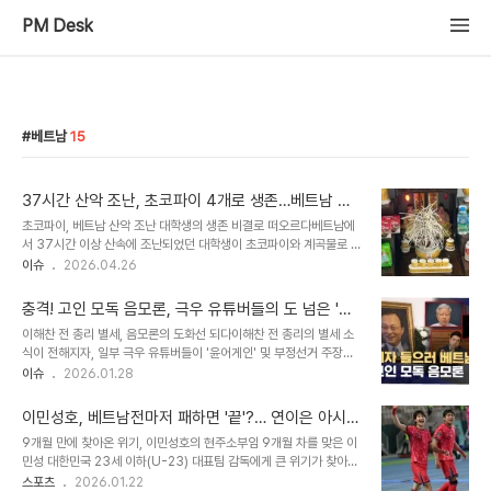
PM Desk
베트남
15
37시간 산악 조난, 초코파이 4개로 생존…베트남 대
학생의 놀라운 생존기
초코파이, 베트남 산악 조난 대학생의 생존 비결로 떠오르다베트남에
서 37시간 이상 산속에 조난되었던 대학생이 초코파이와 계곡물로 생
존했던 사실이 알려지면서 큰 화제가 되고 있습니다. 이 소식에 오리온
이슈
2026.04.26
은 건강을 회복 중인 대학생에게 신상품 딸기 초코파이를 포함한 제품
을 전달했습니다. 베트남 온라인 커뮤니티에서는 '초코파이를 생존 키
충격! 고인 모독 음모론, 극우 유튜버들의 도 넘은 '패
트에 포함시켜야 한다'는 의견이 쏟아지고 있습니다. 이는 초코파이가
륜적' 행태
이해찬 전 총리 별세, 음모론의 도화선 되다이해찬 전 총리의 별세 소
단순한 과자를 넘어 위기 상황에서의 생존을 돕는 비상식량으로 인식
식이 전해지자, 일부 극우 유튜버들이 '윤어게인' 및 부정선거 주장과
될 가능성을 보여줍니다. 예상치 못한 조난, 길을 잃고 고립되다사건의
연관 짓는 음모론을 퍼뜨리고 있습니다. 이들은 민주당 의원들의 베트
이슈
2026.01.28
주인공인 응우옌 뚜안(19)은 친구들과 함께 하노이 인근 땀다오 산 등
남 방문을 '차기 후계자'에 대한 비밀스러운 대화를 나누기 위한 것이
반에 나섰다가 길을 잃었습니다. 7시간의 등반 끝에 정상에 도착했지
라는 허황된 의혹을 제기하며, 고인의 죽음마저 정치적 음모의 희생양
만, 하산 중 더위에 지쳐 일행과 떨어..
이민성호, 베트남전마저 패하면 '끝'?… 연이은 아시아
으로 삼고 있습니다. 이러한 '패륜적 방식'은 조회수 상승을 위한 수단
팀 패배, 위기의 U-23 대표팀
9개월 만에 찾아온 위기, 이민성호의 현주소부임 9개월 차를 맞은 이
으로 악용되고 있으며, 마땅한 제재 방법이 없어 더욱 심각한 문제로
민성 대한민국 23세 이하(U-23) 대표팀 감독에게 큰 위기가 찾아왔
대두되고 있습니다. '부정선거' 연루설, 황당한 주장들의 진실일부 극
다. 다른 아시아 팀들에 연이어 패하고 있다. 그의 앞에 김상식 감독이
스포츠
2026.01.22
우 유튜브 채널에서는 이해찬 전 총리가 베트남에서 사망한 사실 자체