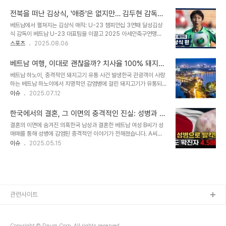
남아시아 지역 첫 수출이라는 점에서 더욱 의미가 큽니다. 이는 단순한
흉상의 모습은 여러 생각을 갖게 한다. 호찌민이 누구인가. 베트남인들
무기 판매를 넘어, 한국 방위산업의 글로벌 리더십을 입증하는 중요한
에겐 나라의 기틀과 통일의 ..
전북을 떠난 김상식, '애증'은 없지만… 김두현 감독에
이정표가 될 것입니다. K9 자주포, 압도적인 성능과 경쟁력K9 자주포
게 전하고 싶은 말
베트남에서 펼쳐지는 김상식 매직: U-23 챔피언십 3연패 달성김상
는 세계 자주포 시장의 절반을 차지하며, 경쟁 모델 대비 저렴한 가격
식 감독이 베트남 U-23 대표팀을 이끌고 2025 아세안축구연맹
과 실전 경험을 바탕으로 높은 평가를 받고 있습니다. 영하 30도에서
(AFF) U-23 챔피언십에서 우승을 차지하며, '김상식 매직'을 다시
스포츠
2025.08.06
영상 50도에 이르는 극한 환경에서도 1시간 동안 최대 180발을 사격
한번 증명했습니다. 그는 박항서 전 감독도 이루지 못한 AFF컵과 U-
할 수 있으며, 전자식 사격 통제 장치와 자동 장전 장치를 통해 효율성
23 AFF 챔피언십 동시 우승이라는 '더블'을 달성하며 베트남 축구 팬
과 정확성을 ..
베트남 여행, 이대로 괜찮을까? 치사율 100% 돼지고
들을 열광시켰습니다. 이로써 김 감독은 베트남에 U-23 챔피언십 3
기 유통 사태와 안전 여행 가이드
베트남 하노이, 충격적인 돼지고기 유통 사건 발생한국 관광객이 사랑
연패라는 압도적인 기록을 선사했습니다. 전북에서의 영광과 아쉬움:
하는 베트남 하노이에서 치명적인 감염병에 걸린 돼지고기가 유통되
김상식 감독의 지도자 커리어김상식 감독은 선수 시절 전북 현대에서
는 충격적인 사건이 발생했습니다. 현지 매체 보도에 따르면, 하노이
이슈
2025.07.12
선수 생활을 마무리한 후, 코치와 수석코치를 거쳐 2021년부터
경찰은 식품안전법 위반 혐의로 4명을 긴급 체포하고 수사에 착수했
2023년까지 전북 감독으로 활동했습니다. 그는 2021시즌 K리그1
습니다. 이는 베트남 여행을 계획하거나 이미 여행 중인 한국인들에게
우승, 2022시즌 FA컵 ..
한국에서의 결혼, 그 이면의 충격적인 진실: 성병과 성
큰 불안감을 안겨주고 있습니다. 불법 도축장 급습, 대량의 감염된 돼
매매의 연관성
결혼의 이면에 숨겨진 의혹한국 남성과 결혼한 베트남 여성 B씨가 성
지고기 압수경찰은 시민 제보를 토대로 하노이의 불법 도축장을 급습
매매를 통해 성병에 감염된 충격적인 이야기가 전해졌습니다. A씨는
하여 ASF 증세를 보이는 돼지 45마리와 1050kg의 돼지고기, 내장
아내의 성병 진단을 통해 그녀의 외도를 의심하게 되었고, 이 과정에서
이슈
2025.05.15
450kg 등 총 4.3톤의 고기를 압수했습니다. 압수된 고기는 시가 약
밝혀진 사실들은 그를 더욱 놀라게 했습니다. B씨는 한국에 온 지 불과
1800만원 상당으로, 이들은 2023년부터 병든 돼지를 불법으로 도
7개월 만에 여러 성병에 감염되었으며, 남편 A씨도 같은 성병을 앓고
축하여 시장과 식당에 유통해 온..
있었습니다. 이는 국제 결혼의 이면에 존재할 수 있는 어두운 현실을
드러내고 있습니다. 의심의 시작, 연애의 끝A씨는 아내 B씨가 성병에
걸린 사실을 알게 된 후, 그녀의 행동을 의심하게 됩니다. 특히, B씨가
친한 언니와 외박을 간 후 연락이 끊겼던 점은 A씨의 의심을 더욱 깊
관련사이트
게 만들었습니다. B씨는 집에 돌아온 후에도 남편에게 자신의 휴대전
화를 보여주지 않으..
Copyright © Daum Corp. All rights reserved.