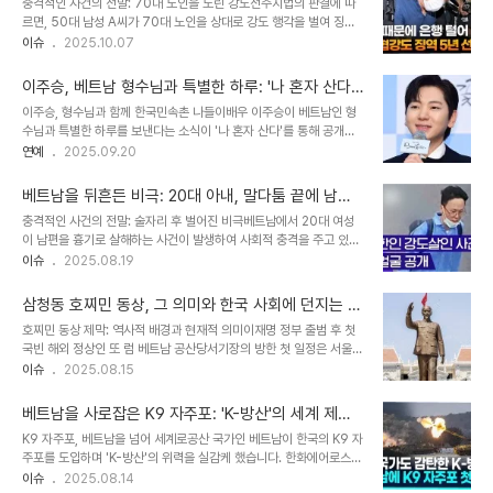
충격적인 사건의 전말: 70대 노인을 노린 강도전주지법의 판결에 따
례로, 사회적 불안을 야기할 수 있다는 우려를 낳고 있습니다. 현장에
르면, 50대 남성 A씨가 70대 노인을 상대로 강도 행각을 벌여 징역
서 드러난 불법 종교 활동의 증거들경찰 급습 현장에서는 노트북, 태블
2년 6개월의 실형을 선고받았습니다. 사건은 지난 5월 19일, 전북 김
이슈
2025.10.07
릿, TV, 인터넷 연결 장치 등 다양한 전자기기와 성경, 흰 수건, 제단,
제시 요촌동의 한 아파트에서 발생했습니다. A씨는 B(79·여)씨의 집
현금 봉투 등이 압수되었습니다. 이는 '하나님의교회'가 온라인 플랫폼
을 찾아가 흉기로 위협하고 현금을 빼앗아 달아났습니다. 이 사건은 고
을 활용하여 종교 활동을 ..
이주승, 베트남 형수님과 특별한 하루: '나 혼자 산다'
령의 노인을 대상으로 한 범죄라는 점에서 사회적 충격을 안겨주었습
속 숨겨진 이야기
이주승, 형수님과 함께 한국민속촌 나들이배우 이주승이 베트남인 형
니다. 절박함이 부른 비극: 학원비 마련을 위한 범행A씨는 베트남 출
수님과 특별한 하루를 보낸다는 소식이 '나 혼자 산다'를 통해 공개되
신 아내의 한국어 학원비 120만원을 마련해야 했지만, 금전적인 어려
었습니다. 이주승은 형수님과 어머니를 모시고 한국민속촌으로 나들
연예
2025.09.20
움으로 인해 학원비를 제때 송금하지 못했습니다. 절박한 상황 속에서
이를 떠나, 훈훈한 가족애를 선보일 예정입니다. 이 날 이주승은 형수
A씨는 결국 강도 행각을 선택하게 되었습니다. 그의 범행 동기는 단순
님의 인생샷을 위해 일일 포토그래퍼로 변신하여, 웃음과 감동을 선사
한 금전적 욕심이 아닌,..
베트남을 뒤흔든 비극: 20대 아내, 말다툼 끝에 남편
할 것으로 기대를 모으고 있습니다. 형수님, 알고 보니 '인생샷' 장인?
을 흉기로 살해하다
충격적인 사건의 전말: 술자리 후 벌어진 비극베트남에서 20대 여성
이주승의 형수님은 카메라 앞에 서자마자 모델 못지않은 포즈와 눈빛
이 남편을 흉기로 살해하는 사건이 발생하여 사회적 충격을 주고 있습
을 선보여 무지개 회원들의 감탄을 자아냈습니다. 박나래는 형수님이
니다. 현지 매체 VN익스프레스의 18일 보도에 따르면, 이 사건은 부
이슈
2025.08.19
혹시 인플루언서가 아니냐며 궁금증을 드러냈고, 샤이니 키는 드디어
부 간의 말다툼이 극단적인 폭력으로 이어진 비극적인 사례입니다. 푸
자신의 마음을 이해하는 누군가를 만났다며 반가움을 표현했습니다.
토성 경찰은 현재 하씨(23세)라는 여성을 구금하고 살인 사건에 대한
이주승은 형수님이 사진 찍는 것을 매우 좋아하..
삼청동 호찌민 동상, 그 의미와 한국 사회에 던지는 메
조사를 진행하고 있으며, 사건의 전말을 파악하기 위해 수사에 총력을
시지
호찌민 동상 제막: 역사적 배경과 현재적 의미이재명 정부 출범 후 첫
기울이고 있습니다. 사건 발생 과정: 술자리, 말다툼, 그리고 흉기경찰
국빈 해외 정상인 또 럼 베트남 공산당서기장의 방한 첫 일정은 서울
조사 결과에 따르면, 사건은 17일 0시 20분께 시작되었습니다. 하씨
삼청동 주한 베트남 대사관에서 열린 호찌민 동상 제막식이었다. 그가
이슈
2025.08.15
는 남편과 함께 파티에 참석하여 술을 마신 후, 푸미 읍 1구역에 위치
동상을 덮은 금성홍기(베트남 국기)를 잡아당기자 긴 턱수염을 한 호
한 집으로 돌아왔습니다. 집으로 돌아온 부부는 말다툼을 시작했고, 격
찌민의 흉상이 모습을 드러냈다. ‘호치민 주석’이라는 이름과 ‘독립과
렬한 다툼 끝에 하씨는..
베트남을 사로잡은 K9 자주포: 'K-방산'의 세계 제패,
자유보다 더 소중한 것은 없다’는 글귀가 한글 궁서체로 박혀 있었다.
그 놀라운 이야기
K9 자주포, 베트남을 넘어 세계로공산 국가인 베트남이 한국의 K9 자
호찌민, 베트남의 국부이자 논란의 인물호찌민 흉상이나 초상화는 베
주포를 도입하며 'K-방산'의 위력을 실감케 했습니다. 한화에어로스페
트남을 여행하면 흔하고, 해외 정상들도 어김없이 그의 묘소를 찾아 헌
이스와의 3500억 원 규모 계약은 K9 자주포의 10번째 수출이자, 동
이슈
2025.08.14
화한다. 하지만 국제법상 외국이긴 해도 서울 한복판에 들어선 호찌민